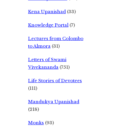
Kena Upanishad
(33)
Knowledge Portal
(7)
Lectures from Colombo
to Almora
(31)
Letters of Swami
Vivekananda
(751)
Life Stories of Devotees
(111)
Mandukya Upanishad
(218)
Monks
(93)