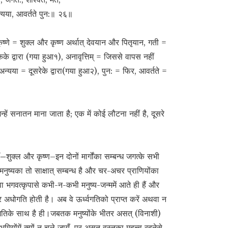
न्यया, आवर्तते पुन:॥ २६॥
ृष्णे = शुक्ल और कृष्ण अर्थात् देवयान और पितृयान, गती =
एकके द्वारा (गया हुआ१), अनावृत्तिम् = जिससे वापस नहीं
न्यया = दूसरेके द्वारा(गया हुआ२), पुन: = फिर, आवर्तते =
न्हें सनातन माना जाता है; एक में कोई लौटना नहीं है, दूसरे
े’–
शुक्ल और कृष्ण–इन दोनों मार्गोंका सम्बन्ध जगत्के सभी
मनुष्यका तो साक्षात् सम्बन्ध है और चर-अचर प्राणियोंका
 भगवत्कृपासे कभी-न-कभी मनुष्य-जन्ममें आते ही हैं और
 और अधोगति होती है। अब वे ऊर्ध्वगतिको प्राप्त करें अथवा न
ण-गतिके साथ है ही।जबतक मनुष्योंके भीतर असत् (विनाशी)
योंमें क्यों न चले जायँ, पर असत् वस्तुका महत्त्व रहनेसे