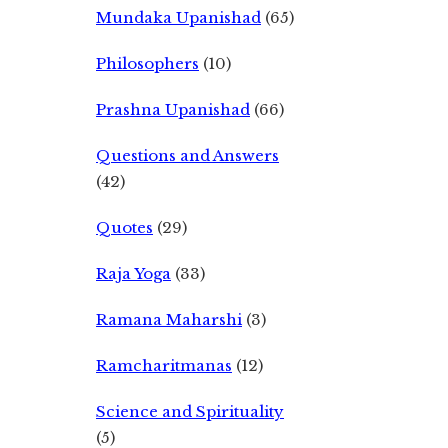
Mundaka Upanishad
(65)
Philosophers
(10)
Prashna Upanishad
(66)
Questions and Answers
(42)
Quotes
(29)
Raja Yoga
(33)
Ramana Maharshi
(3)
Ramcharitmanas
(12)
Science and Spirituality
(5)