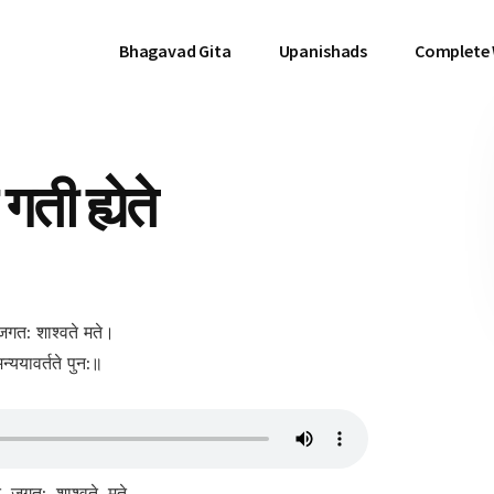
Bhagavad Gita
Upanishads
Complete
ती ह्येते
े जगत: शाश्वते मते।
मन्ययावर्तते पुन:॥
े, जगत:, शाश्वते, मते,