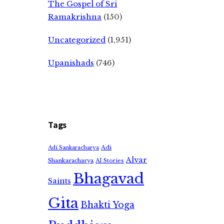
The Gospel of Sri
Ramakrishna
(150)
Uncategorized
(1,951)
Upanishads
(746)
Tags
Adi
Adi Sankaracharya
Alvar
Shankaracharya
AI Stories
Bhagavad
Saints
Gita
Bhakti Yoga