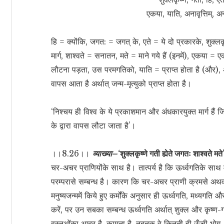
एकया, याति, अनावृत्तिम्, अ
हि = क्योंकि, जगत: = जगत् के, एते = ये दो प्रकारके, शुक्लक
मार्ग, शाश्वते = सनातन, मते = माने गये हैं (इनमें), एकया = 
लौटना पड़ता, उस परमगतिको, याति = प्राप्त होता है (और), अ
वापस आता है अर्थात् जन्म-मृत्युको प्राप्त होता है।
‘निश्चय ही विश्व के ये प्रकाशमान और अंधकारयुक्त मार्ग हैं जि
के द्वारा वापस लौटा जाता है’।
।।8.26।।
व्याख्या–
‘शुक्लकृष्णे गती ह्येते जगतः शाश्वते मत
चर-अचर प्राणियोंके साथ है। तात्पर्य है कि ऊर्ध्वगतिके साथ 
परम्परासे सम्बन्ध है। कारण कि चर-अचर प्राणी क्रमसे अथवा
मनुष्यजन्ममें किये हुए कर्मोंके अनुसार ही ऊर्ध्वगति, मध्यगति
करें, पर उन सबका सम्बन्ध ऊर्ध्वगति अर्थात् शुक्ल और कृष्
वस्तुओंका आदर है, कामना है, तबतक वे कितनी ही ऊँची भोग-भूमि