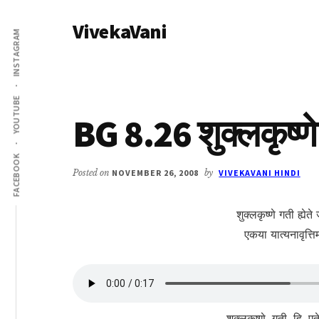
Additional
Skip
Skip
VivekaVani
to
to
menu
INSTAGRAM
main
primary
Voice
content
sidebar
of
Vivekananda
YOUTUBE
BG 8.26 शुक्लकृष्णे ग
FACEBOOK
Posted on
NOVEMBER 26, 2008
by
VIVEKAVANI HINDI
शुक्लकृष्णे गती ह्येत
एकया यात्यनावृत्ति‍
शुक्लकृष्णे, गती, हि, एत