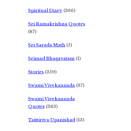
Spiritual Diary
(366)
Sri Ramakrishna Quotes
(87)
Sri Sarada Math
(5)
Srimad Bhagavatam
(1)
Stories
(359)
Swami Vivekananda
(37)
Swami Vivekananda
Quotes
(383)
Taittiriya Upanishad
(13)