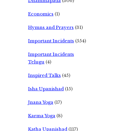
Dhammapada
(306)
Economics
(1)
Hymns and Prayers
(31)
Important Incidents
(554)
Important Incidents
Telugu
(4)
Inspired Talks
(45)
Isha Upanishad
(15)
Jnana Yoga
(17)
Karma Yoga
(8)
Katha Upanishad
(117)