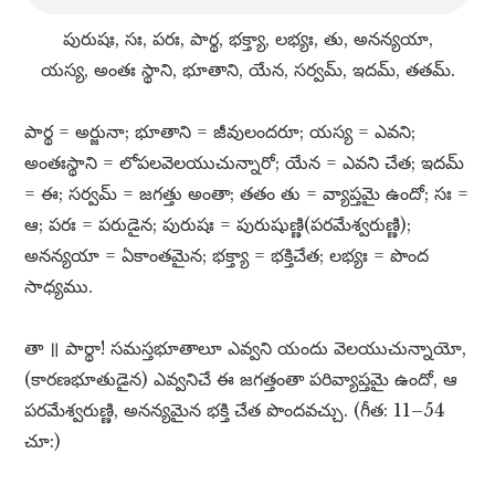
పురుషః, సః, పరః, పార్థ, భక్త్యా, లభ్యః, తు, అనన్యయా,
యస్య, అంతః స్థాని, భూతాని, యేన, సర్వమ్​, ఇదమ్​, తతమ్​.
పార్థ = అర్జునా; భూతాని = జీవులందరూ; యస్య = ఎవని;
అంతఃస్థాని = లోపలవెలయుచున్నారో; యేన = ఎవని చేత; ఇదమ్​
= ఈ; సర్వమ్​ = జగత్తు అంతా; తతం తు = వ్యాప్తమై ఉందో; సః =
ఆ; పరః = పరుడైన; పురుషః = పురుషుణ్ణి(పరమేశ్వరుణ్ణి);
అనన్యయా = ఏకాంతమైన; భక్త్యా = భక్తిచేత; లభ్యః = పొంద
సాధ్యము.
తా ॥ పార్థా! సమస్తభూతాలూ ఎవ్వని యందు వెలయుచున్నాయో,
(కారణభూతుడైన) ఎవ్వనిచే ఈ జగత్తంతా పరివ్యాప్తమై ఉందో, ఆ
పరమేశ్వరుణ్ణి, అనన్యమైన భక్తి చేత పొందవచ్చు. (గీత: 11–54
చూ:)