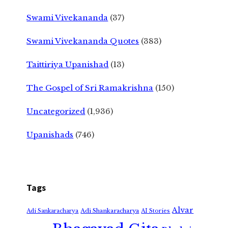
Swami Vivekananda
(37)
Swami Vivekananda Quotes
(383)
Taittiriya Upanishad
(13)
The Gospel of Sri Ramakrishna
(150)
Uncategorized
(1,936)
Upanishads
(746)
Tags
Alvar
Adi Shankaracharya
Adi Sankaracharya
AI Stories