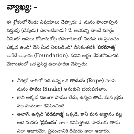
వ్యాఖ్య: –
ఈ శ్లోకంలో రెండు విషయాలు చెప్పారు: 1. మనం పొందాల్సిన
వస్తువు (దేవుడు) ఎలాంటివాడు? 2. ఆయన్ని పొందే మార్గం
ఏమిటి? అసలు కోటానుకోట్ల జీవరాశులతో నిండిన ఈ ప్రపంచం
ఎక్కడ ఉంది? దేని మీద నిలబడింది? దీనికంతటికీ
‘పరమాత్మ’
అనేదే ఆధారం (Foundation). దీనిని అర్థం చేసుకోవడానికి
వేదాంతంలో ఒక ప్రసిద్ధ ఉదాహరణ చెప్పారు:
చీకట్లో దారిలో పడి ఉన్న ఒక
తాడును (Rope)
చూసి
మనం
పాము (Snake)
అనుకుని భయపడతాం.
కానీ అక్కడ నిజంగా పాము లేదు, ఉన్నది తాడే. మన భ్రమ
వల్ల పాములా కనిపించింది.
అలాగే, ఉన్నది
‘పరమాత్మ’
ఒక్కడే. కానీ మన అజ్ఞానం వల్ల
అది మనకు
‘ప్రపంచం’
లాగా కనిపిస్తోంది. పాముకు తాడు
ఎలా ఆధారమో, ప్రపంచానికి దేవుడు అలా ఆధారం.