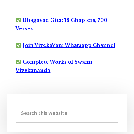
Bhagavad Gita: 18 Chapters, 700
Verses
Join VivekaVani Whatsapp Channel
Complete Works of Swami
Vivekananda
Primary
Sidebar
Search
this
website