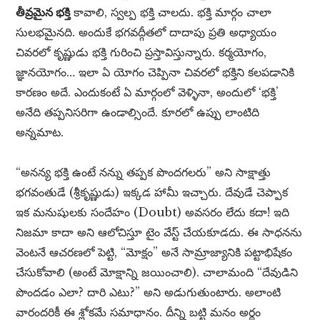
తీవ్రమైన భక్తి
కావాలి, స్వల్ప భక్తి చాలదు. భక్తి మార్గం చాలా
సులభమైనది. అందుకే భగవద్గీతలో దాదాపు ప్రతి అధ్యాయం
చివరలో కృష్ణుడు భక్తి గురించి ప్రస్తావిస్తున్నారు. కర్మయోగం,
జ్ఞానయోగం… ఇలా ఏ యోగం చెప్పినా చివరలో భక్తిని కలపడానికి
కారణం అదే. ఎందుకంటే ఏ మార్గంలో వెళ్ళినా, అందులో ‘భక్తి’
అనేది తప్పనిసరిగా ఉండాల్సిందే. కూరలో ఉప్పు లాంటిది
అన్నమాట.
“అనన్య భక్తి ఉంటే నన్ను తప్పక పొందగలరు” అని సాక్షాత్తు
భగవంతుడే (శ్రీకృష్ణుడు) ఇక్కడ హామీ ఇచ్చారు. దేవుడే చెప్పాక
ఇక మనుషులకు సందేహం (Doubt) అవసరం లేదు కదా! ఇది
నిజమా కాదా అని ఆలోచిస్తూ టైం వేస్ట్ చేయకూడదు. ఈ సాధనను
వెంటనే ఆచరణలో పెట్టి, “మోక్షం” అనే సామ్రాజ్యానికి పట్టాభిషేకం
చేసుకోవాలి (అంటే మోక్షాన్ని జయించాలి). చాలామంది “దేవుడిని
పొందడం ఎలా? దారి ఎటు?” అని అడుగుతుంటారు. అలాంటి
వారందరికీ ఈ శ్లోకమే సమాధానం. దీన్ని బట్టి మనం అర్థం