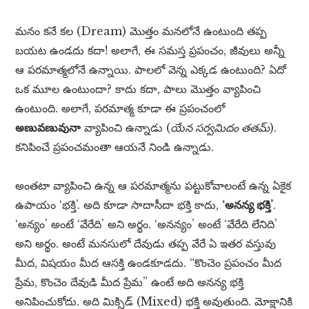
మనం కనే కల (Dream) మొత్తం మనలోనే ఉంటుంది తప్ప
బయట ఉండదు కదా! అలాగే, ఈ సమస్త ప్రపంచం, జీవులు అన్నీ
ఆ పరమాత్మలోనే ఉన్నాయి. పాలలో వెన్న ఎక్కడ ఉంటుంది? ఏదో
ఒక మూల ఉంటుందా? కాదు కదా, పాలు మొత్తం వ్యాపించి
ఉంటుంది. అలాగే, పరమాత్మ కూడా ఈ ప్రపంచంలో
అణువణువునా
వ్యాపించి ఉన్నాడు (
యేన సర్వమిదం తతమ్
).
కనిపించే ప్రపంచమంతా ఆయనే నిండి ఉన్నాడు.
అంతటా వ్యాపించి ఉన్న ఆ పరమాత్మను పట్టుకోవాలంటే ఉన్న ఏకైక
ఉపాయం ‘భక్తి’. అది కూడా సాదాసీదా భక్తి కాదు,
‘అనన్య భక్తి’
.
‘అన్యం’ అంటే ‘వేరేది’ అని అర్థం. ‘అనన్యం’ అంటే ‘వేరేది లేనిది’
అని అర్థం. అంటే మనసులో దేవుడు తప్ప వేరే ఏ ఇతర వస్తువు
మీద, విషయం మీద ఆసక్తి ఉండకూడదు. “కొంచెం ప్రపంచం మీద
ప్రేమ, కొంచెం దేవుడి మీద ప్రేమ” ఉంటే అది అనన్య భక్తి
అనిపించుకోదు. అది మిక్సిడ్ (Mixed) భక్తి అవుతుంది. మోక్షానికి