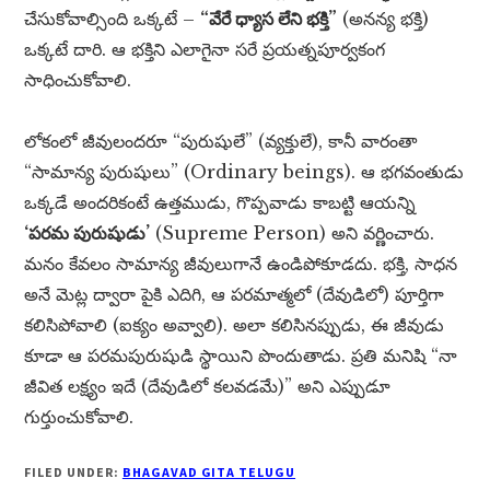
చేసుకోవాల్సింది ఒక్కటే –
“వేరే ధ్యాస లేని భక్తి”
(అనన్య భక్తి)
ఒక్కటే దారి. ఆ భక్తిని ఎలాగైనా సరే ప్రయత్నపూర్వకంగ
సాధించుకోవాలి.
లోకంలో జీవులందరూ “పురుషులే” (వ్యక్తులే), కానీ వారంతా
“సామాన్య పురుషులు” (Ordinary beings). ఆ భగవంతుడు
ఒక్కడే అందరికంటే ఉత్తముడు, గొప్పవాడు కాబట్టి ఆయన్ని
‘పరమ పురుషుడు’
(Supreme Person) అని వర్ణించారు.
మనం కేవలం సామాన్య జీవులుగానే ఉండిపోకూడదు. భక్తి, సాధన
అనే మెట్ల ద్వారా పైకి ఎదిగి, ఆ పరమాత్మలో (దేవుడిలో) పూర్తిగా
కలిసిపోవాలి (ఐక్యం అవ్వాలి). అలా కలిసినప్పుడు, ఈ జీవుడు
కూడా ఆ పరమపురుషుడి స్థాయిని పొందుతాడు. ప్రతి మనిషి “నా
జీవిత లక్ష్యం ఇదే (దేవుడిలో కలవడమే)” అని ఎప్పుడూ
గుర్తుంచుకోవాలి.
FILED UNDER:
BHAGAVAD GITA TELUGU