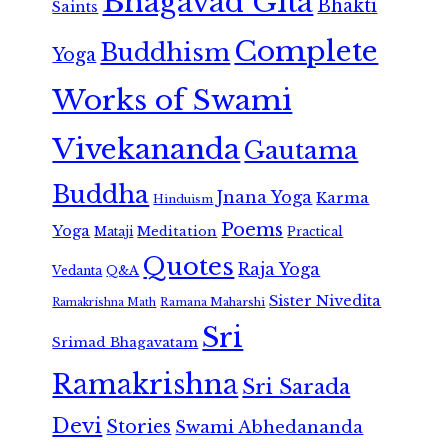
Bhagavad Gita
Bhakti
Saints
Complete
Buddhism
Yoga
Works of Swami
Vivekananda
Gautama
Buddha
Jnana Yoga
Karma
Hinduism
Poems
Yoga
Meditation
Mataji
Practical
Quotes
Raja Yoga
Vedanta
Q&A
Sister Nivedita
Ramana Maharshi
Ramakrishna Math
Sri
Srimad Bhagavatam
Ramakrishna
Sri Sarada
Devi
Stories
Swami Abhedananda