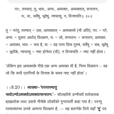
पर:, तस्मात्, तु, भाव:, अन्य:, अव्यक्त:, अव्यक्तात्, सनातन:,
य:, स:, सर्वेषु, भूतेषु, नश्यत्सु, न, विनश्यति॥ २०॥
तु = परंतु, तस्मात् = उस, अव्यक्तात् = अव्यक्तसे (भी अति), पर: = परे,
अन्य: = दूसरा अर्थात् विलक्षण, य: = जो, सनातन: = सनातन, अव्यक्त:
= अव्यक्त, भाव: = भाव है, स: = वह परम दिव्य पुरुष, सर्वेषु = सब, भूतेषु
= भूतोंके, नश्यत्सु = नष्ट होनेपर (भी), न विनश्यति = नष्ट नहीं होता।
‘लेकिन इस अव्यक्तके पीछे एक अन्य अव्यक्त भी है, नित्य विद्यमान – वह
जो कि सभी प्राणियों के विनाश के समय नष्ट नहीं होता’।
।।8.20।।
व्याख्या–‘
परस्तस्मात्तु
भावोऽन्योऽव्यक्तोऽव्यक्तात्सनातनः’–
सोलहवेंसे उन्नीसवें श्लोकतक
ब्रह्मलोक तथा उससे नीचेके लोकोंको पुनरावर्ती कहा गया है। परन्तु
परमात्मतत्त्व उनसे अत्यन्त विलक्षण है, — यह बतानेके लिये यहाँ
‘तु’
पद