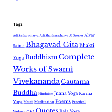
Tags
Alvar
Adi Shankaracharya
Adi Sankaracharya
AI Stories
Bhagavad Gita
Bhakti
Saints
Complete
Buddhism
Yoga
Works of Swami
Vivekananda
Gautama
Buddha
Jnana Yoga
Karma
Hinduism
Poems
Yoga
Meditation
Mataji
Practical
Quotes
Raja Yoga
Vedanta
Q&A