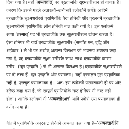
दिया गया है।यहाँ
‘अव्यक्तात्’
पद ब्रह्माजीके सूक्ष्मशरीरका ही वाचक है।
कारण कि इससे पहले अठारहवें-उन्नीसवें श्लोकोंमें सर्गके आदिमें
ब्रह्माजीके सूक्ष्मशरीरसे प्राणियोंके पैदा होनेकी और प्रलयमें ब्रह्माजीके
सूक्ष्मशरीरमें प्राणियोंके लीन होनेकी बात कही गयी है। इस श्लोकमें
आया
‘तस्मात्’
पद भी ब्रह्माजीके उस सूक्ष्मशरीरका द्योतन करता है।
ऐसा होनेपर भी यहाँ ब्रह्माजीके सूक्ष्मशरीर-(समष्टि मन, बुद्धि और
अहंकार-) से भी पर अर्थात् अत्यन्त विलक्षण जो भावरूप अव्यक्त कहा
गया है, वह ब्रह्माजीके सूक्ष्म-शरीरके साथ-साथ ब्रह्माजीके कारण-
शरीर- (मूल प्रकृति-) से भी अत्यन्त विलक्षण है।ब्रह्माजीके सूक्ष्मशरीरसे
पर दो तत्त्व हैं–मूल प्रकृति और परमात्मा। यहाँ प्रसङ्ग मूल प्रकृतिका
नहीं है, प्रत्युत परमात्माका है। अतः इस श्लोकमें परमात्माको ही पर और
श्रेष्ठ कहा गया है, जो सम्पूर्ण प्राणियोंके नष्ट होनेपर भी नष्ट नहीं
होता। आगेके श्लोकमें भी
‘अव्यक्तोऽक्षर’
आदि पदोंसे उस परमात्माका ही
वर्णन आया है।
गीतामें प्राणियोंके अप्रकट होनेको अव्यक्त कहा गया है–
‘अव्यक्तादीनि