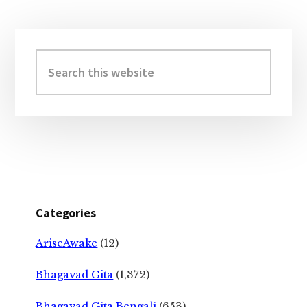
Primary
Sidebar
Search
this
website
Categories
AriseAwake
(12)
Bhagavad Gita
(1,372)
Bhagavad Gita Bengali
(653)