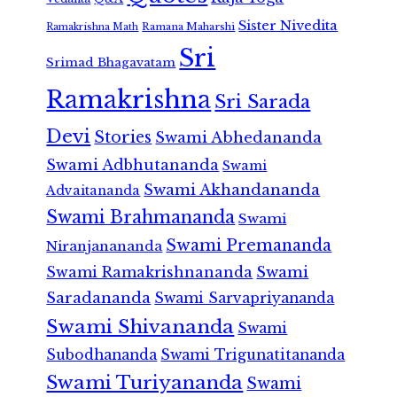
Sister Nivedita
Ramana Maharshi
Ramakrishna Math
Sri
Srimad Bhagavatam
Ramakrishna
Sri Sarada
Devi
Stories
Swami Abhedananda
Swami Adbhutananda
Swami
Swami Akhandananda
Advaitananda
Swami Brahmananda
Swami
Swami Premananda
Niranjanananda
Swami Ramakrishnananda
Swami
Saradananda
Swami Sarvapriyananda
Swami Shivananda
Swami
Subodhananda
Swami Trigunatitananda
Swami Turiyananda
Swami