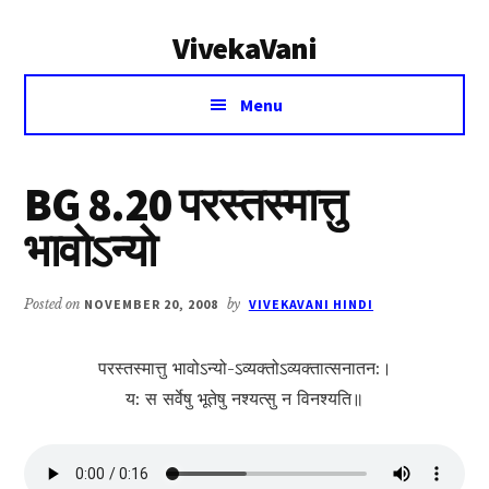
Additional
Skip
Skip
VivekaVani
to
to
menu
main
primary
Voice
content
sidebar
Menu
of
Vivekananda
BG 8.20 परस्तस्मात्तु
भावोऽन्यो
Posted on
NOVEMBER 20, 2008
by
VIVEKAVANI HINDI
परस्तस्मात्तु भावोऽन्यो-ऽ‍व्यक्तोऽव्यक्तात्सनातन:।
य: स सर्वेषु भूतेषु नश्यत्सु न विनश्यति॥