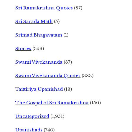
Sri Ramakrishna Quotes
(87)
Sri Sarada Math
(5)
Srimad Bhagavatam
(1)
Stories
(359)
Swami Vivekananda
(37)
Swami Vivekananda Quotes
(383)
Taittiriya Upanishad
(13)
The Gospel of Sri Ramakrishna
(150)
Uncategorized
(1,951)
Upanishads
(746)