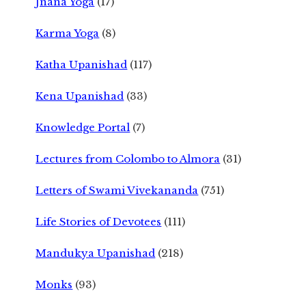
Jnana Yoga
(17)
Karma Yoga
(8)
Katha Upanishad
(117)
Kena Upanishad
(33)
Knowledge Portal
(7)
Lectures from Colombo to Almora
(31)
Letters of Swami Vivekananda
(751)
Life Stories of Devotees
(111)
Mandukya Upanishad
(218)
Monks
(93)