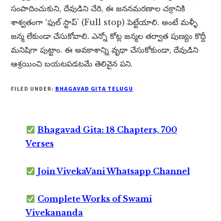
సంపాదించుకుని, దేవుడిని చేరి, ఈ జననమరణాల చక్రానికి
శాశ్వతంగా ‘ఫుల్ స్టాప్’ (Full stop) పెట్టేయాలి. అంటే మళ్ళీ
జన్మ లేకుండా చేసుకోవాలి. ఎన్నో కోట్ల జన్మల తర్వాత పుణ్యం కొద్దీ
మనిషిగా పుట్టాం. ఈ అవకాశాన్ని వృథా చేసుకోకుండా, దేవుడిని
ఆశ్రయించి బయటపడటమే తెలివైన పని.
FILED UNDER:
BHAGAVAD GITA TELUGU
Bhagavad Gita: 18 Chapters, 700
Verses
Join VivekaVani Whatsapp Channel
Complete Works of Swami
Vivekananda