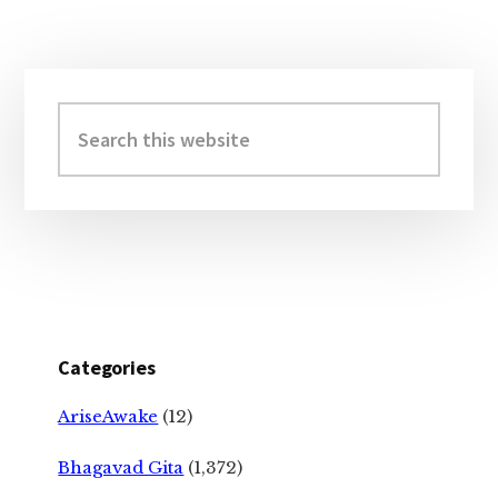
Primary
Sidebar
Search
this
website
Categories
AriseAwake
(12)
Bhagavad Gita
(1,372)