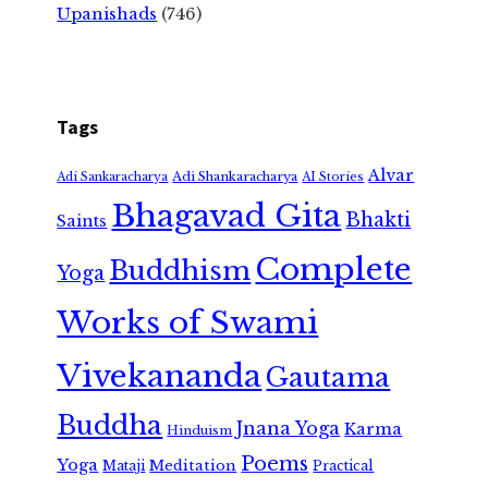
Upanishads
(746)
Tags
Alvar
Adi Shankaracharya
Adi Sankaracharya
AI Stories
Bhagavad Gita
Bhakti
Saints
Complete
Buddhism
Yoga
Works of Swami
Vivekananda
Gautama
Buddha
Jnana Yoga
Karma
Hinduism
Poems
Yoga
Meditation
Mataji
Practical