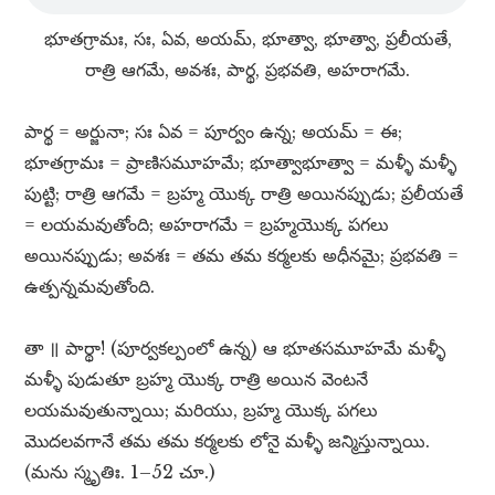
భూతగ్రామః, సః, ఏవ, అయమ్​, భూత్వా, భూత్వా, ప్రలీయతే,
రాత్రి ఆగమే, అవశః, పార్థ, ప్రభవతి, అహరాగమే.
పార్థ = అర్జునా; సః ఏవ = పూర్వం ఉన్న; అయమ్​ = ఈ;
భూతగ్రామః = ప్రాణిసమూహమే; భూత్వాభూత్వా = మళ్ళీ మళ్ళీ
పుట్టి; రాత్రి ఆగమే = బ్రహ్మ యొక్క రాత్రి అయినప్పుడు; ప్రలీయతే
= లయమవుతోంది; అహరాగమే = బ్రహ్మయొక్క పగలు
అయినప్పుడు; అవశః = తమ తమ కర్మలకు అధీనమై; ప్రభవతి =
ఉత్పన్నమవుతోంది.
తా ॥ పార్థా! (పూర్వకల్పంలో ఉన్న) ఆ భూతసమూహమే మళ్ళీ
మళ్ళీ పుడుతూ బ్రహ్మ యొక్క రాత్రి అయిన వెంటనే
లయమవుతున్నాయి; మరియు, బ్రహ్మ యొక్క పగలు
మొదలవగానే తమ తమ కర్మలకు లోనై మళ్ళీ జన్మిస్తున్నాయి.
(మను స్మృతిః. 1–52 చూ.)