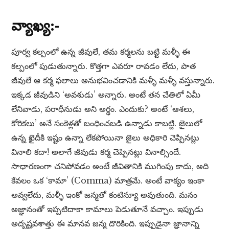
వ్యాఖ్య:-
పూర్వ కల్పంలో ఉన్న జీవులే, తమ కర్మలను బట్టి మళ్ళీ ఈ
కల్పంలో పుడుతున్నారు. కొత్తగా ఎవరూ రావడం లేదు, పాత
జీవులే ఆ కర్మ ఫలాలు అనుభవించడానికి మళ్ళీ మళ్ళీ వస్తున్నారు.
ఇక్కడ జీవుడిని ‘అవశుడు’ అన్నారు. అంటే తన చేతిలో ఏమీ
లేనివాడు, పరాధీనుడు అని అర్థం. ఎందుకు? అంటే ‘ఆశలు,
కోరికలు’ అనే సంకెళ్లతో బంధించబడి ఉన్నాడు కాబట్టి. జైలులో
ఉన్న ఖైదీకి ఇష్టం ఉన్నా లేకపోయినా జైలు అధికారి చెప్పినట్లు
వినాలి కదా! అలాగే జీవుడు కర్మ చెప్పినట్లు వినాల్సిందే.
సాధారణంగా చనిపోవడం అంటే జీవితానికి ముగింపు కాదు, అది
కేవలం ఒక ‘కామా’ (Comma) మాత్రమే. అంటే వాక్యం ఇంకా
అవ్వలేదు, మళ్ళీ ఇంకో జన్మతో కంటిన్యూ అవుతుంది. మనం
అజ్ఞానంతో ఇప్పటిదాకా కామాలు పెడుతూనే వచ్చాం. ఇప్పుడు
అదృష్టవశాత్తు ఈ మానవ జన్మ దొరికింది. ఇప్పుడైనా జ్ఞానాన్ని