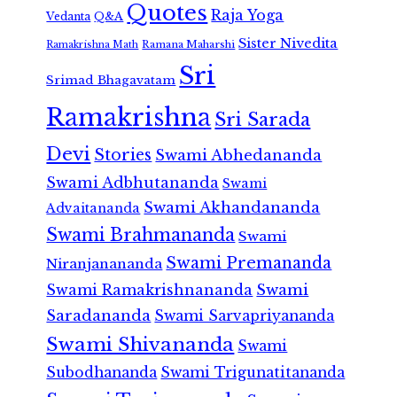
Quotes
Raja Yoga
Vedanta
Q&A
Sister Nivedita
Ramana Maharshi
Ramakrishna Math
Sri
Srimad Bhagavatam
Ramakrishna
Sri Sarada
Devi
Stories
Swami Abhedananda
Swami Adbhutananda
Swami
Swami Akhandananda
Advaitananda
Swami Brahmananda
Swami
Swami Premananda
Niranjanananda
Swami Ramakrishnananda
Swami
Saradananda
Swami Sarvapriyananda
Swami Shivananda
Swami
Subodhananda
Swami Trigunatitananda