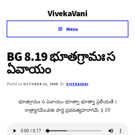
Additional
Skip
Skip
VivekaVani
to
to
menu
main
primary
Voice
content
sidebar
Menu
of
Vivekananda
BG 8.19 భూతగ్రామః స
ఏవాయం
Posted on
OCTOBER 21, 2009
by
VIVEKAVANI
భూతగ్రామః స ఏవాయం భూత్వా భూత్వా ప్రలీయతే ।
రాత్ర్యాగమేఽవశః పార్థ ప్రభవత్యహరాగమే ॥ 19