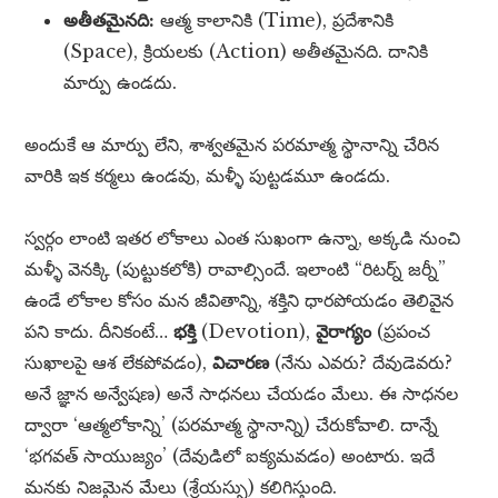
అతీతమైనది:
ఆత్మ కాలానికి (Time), ప్రదేశానికి
(Space), క్రియలకు (Action) అతీతమైనది. దానికి
మార్పు ఉండదు.
అందుకే ఆ మార్పు లేని, శాశ్వతమైన పరమాత్మ స్థానాన్ని చేరిన
వారికి ఇక కర్మలు ఉండవు, మళ్ళీ పుట్టడమూ ఉండదు.
స్వర్గం లాంటి ఇతర లోకాలు ఎంత సుఖంగా ఉన్నా, అక్కడి నుంచి
మళ్ళీ వెనక్కి (పుట్టుకలోకి) రావాల్సిందే. ఇలాంటి “రిటర్న్ జర్నీ”
ఉండే లోకాల కోసం మన జీవితాన్ని, శక్తిని ధారపోయడం తెలివైన
పని కాదు. దీనికంటే…
భక్తి
(Devotion),
వైరాగ్యం
(ప్రపంచ
సుఖాలపై ఆశ లేకపోవడం),
విచారణ
(నేను ఎవరు? దేవుడెవరు?
అనే జ్ఞాన అన్వేషణ) అనే సాధనలు చేయడం మేలు. ఈ సాధనల
ద్వారా ‘ఆత్మలోకాన్ని’ (పరమాత్మ స్థానాన్ని) చేరుకోవాలి. దాన్నే
‘భగవత్ సాయుజ్యం’ (దేవుడిలో ఐక్యమవడం) అంటారు. ఇదే
మనకు నిజమైన మేలు (శ్రేయస్సు) కలిగిస్తుంది.