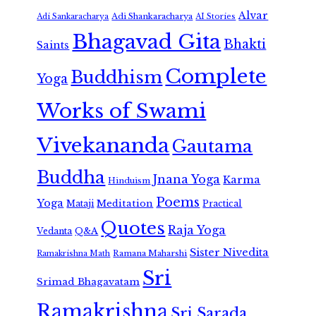
Alvar
Adi Shankaracharya
Adi Sankaracharya
AI Stories
Bhagavad Gita
Bhakti
Saints
Complete
Buddhism
Yoga
Works of Swami
Vivekananda
Gautama
Buddha
Jnana Yoga
Karma
Hinduism
Poems
Yoga
Meditation
Mataji
Practical
Quotes
Raja Yoga
Vedanta
Q&A
Sister Nivedita
Ramana Maharshi
Ramakrishna Math
Sri
Srimad Bhagavatam
Ramakrishna
Sri Sarada