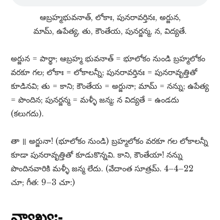
ఆబ్రహ్మభువనాత్​, లోకాః, పునరావర్తినః, అర్జున,
మామ్​, ఉపేత్య, తు, కౌంతేయ, పునర్జన్మ, న, విద్యతే.
అర్జున = పార్థా; ఆబ్రహ్మ భువనాత్​ = భూలోకం నుండి బ్రహ్మలోకం
వరకూ గల; లోకాః = లోకాలన్నీ; పునరావర్తినః = పునరావృత్తితో
కూడినవి; తు = కాని; కౌంతేయ = అర్జునా; మామ్​ = నన్ను; ఉపేత్య
= పొందిన; పునర్జన్మ = మళ్ళీ జన్మ; న విద్యతే = ఉండదు
(కలుగదు).
తా ॥ అర్జునా! (భూలోకం నుండి) బ్రహ్మలోకం వరకూ గల లోకాలన్నీ
కూడా పునరావృత్తితో కూడుకొన్నవి. కాని, కౌంతేయా! నన్ను
పొందినవారికి మళ్ళీ జన్మ లేదు. (వేదాంత సూత్రమ్​. 4–4–22
చూ; గీత: 9–3 చూ:)
వ్యాఖ్య:-