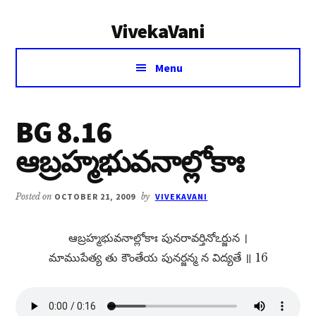
Additional
Skip
Skip
VivekaVani
to
to
menu
main
primary
Voice
content
sidebar
Menu
of
Vivekananda
BG 8.16
ఆబ్రహ్మభువనాల్లోకాః
Posted on
OCTOBER 21, 2009
by
VIVEKAVANI
ఆబ్రహ్మభువనాల్లోకాః పునరావర్తినోఽర్జున ।
మాముపేత్య తు కౌంతేయ పునర్జన్మ న విద్యతే ॥ 16