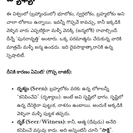
ఈ విశ్వంలో (బ్రహ్మాండంలో) భూలోకం, స్వర్గలోకం, బ్రహ్మలోకం అని
చాలా లోకాలు ఉన్నాయి. ఇవన్నీ గొప్పవే కావచ్చు, కానీ ఇక్కడికి
వెళ్ళిన వారు ఎప్పటికైనా మళ్ళీ వెనక్కి (జన్మలోకి) రావాల్సిందే.
దీన్నే ‘పునరావృత్తి’ అంటారు. ఒక్క పరమాత్మను చేరుకున్న వారికి
మాత్రమే మళ్ళీ జన్మ ఉండదు. ఇది దైవసాక్షాత్కారానికి ఉన్న
స్పెషాలిటీ.
దీనికి కారణం ఏమిటి? (గొప్ప లాజిక్):
దృశ్యం (Seen):
బ్రహ్మలోకం వరకు ఉన్న లోకాలన్నీ
“కనిపించేవి” (దృశ్యాలు). అంటే అవి సృష్టిలో భాగం. సృష్టిలో
ఉన్న దేనికైనా పుట్టుక, నాశనం ఉంటాయి. అందుకే అక్కడికి
వెళ్ళినా మళ్ళీ పుట్టక తప్పదు.
దృక్ (Seer/Witness):
కానీ, ఆత్మ (దేవుడు) అనేది
కనిపించే వస్తువు కాదు. అది అన్నింటినీ చూసే
“సాక్షి”
.