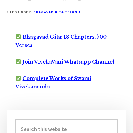
FILED UNDER:
BHAGAVAD GITA TELUGU
Bhagavad Gita: 18 Chapters, 700
Verses
Join VivekaVani Whatsapp Channel
Complete Works of Swami
Vivekananda
Primary
Sidebar
Search
this