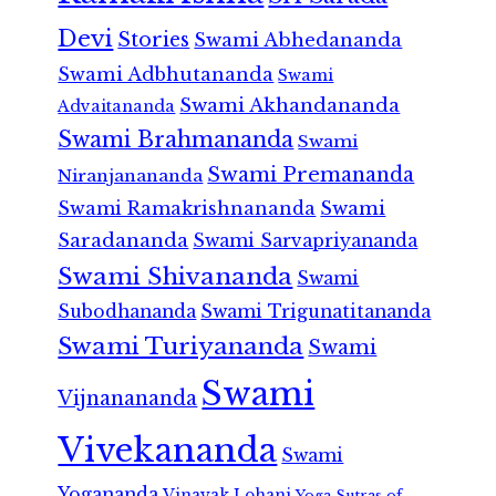
Devi
Stories
Swami Abhedananda
Swami Adbhutananda
Swami
Swami Akhandananda
Advaitananda
Swami Brahmananda
Swami
Swami Premananda
Niranjanananda
Swami Ramakrishnananda
Swami
Saradananda
Swami Sarvapriyananda
Swami Shivananda
Swami
Subodhananda
Swami Trigunatitananda
Swami Turiyananda
Swami
Swami
Vijnanananda
Vivekananda
Swami
Yogananda
Vinayak Lohani
Yoga Sutras of