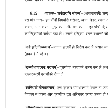
।।8.12।।
व्याख्या–
‘सर्वद्वाराणि संयम्य’–
(अन्तसमयमें) सम्पूर
रस और गन्ध– इन पाँचों विषयोंसे श्रोत्र, त्वचा, नेत्र, रसना 
करना, गमन करना, मूत्र-त्याग और मल-त्याग– इन पाँचों क्रि
कर्मेन्द्रियोंको सर्वथा हटा ले। इससे इन्द्रियाँ अपने स्थानमें रह
‘मनो हृदि निरुध्य च’–
मनका हृदयमें ही निरोध कर ले अर्थात्
(हृदय-) में रहेगा।
‘मूर्ध्न्याधायात्मनः प्राणम्’–
प्राणोंको मस्तकमें धारण कर ले अर्थ
ब्रह्मरन्ध्रमें प्राणोंको रोक ले।
‘आस्थितो योगधारणाम्’–
इस प्रकार योगधारणामें स्थित हो जाय।
विकल्प न करना और प्राणोंपर पूरा अधिकार प्राप्त करना ही य
‘ओमित्येकाक्षरं ब्रह्म व्याहरन्मामनुस्मरन्’–
इसके बाद एक अक्षर