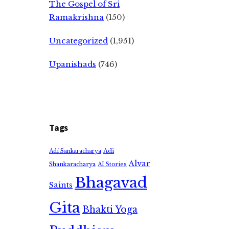
The Gospel of Sri
Ramakrishna
(150)
Uncategorized
(1,951)
Upanishads
(746)
Tags
Adi
Adi Sankaracharya
Alvar
Shankaracharya
AI Stories
Bhagavad
Saints
Gita
Bhakti Yoga