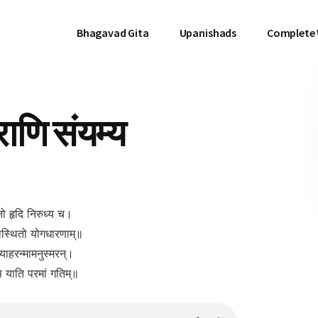
Bhagavad Gita
Upanishads
Complete
राणि संयम्य
मनो हृदि निरुध्य च।
‍‍‍मास्थितो योगधारणाम्॥
व्याहरन्मामनुस्मरन्।
 स याति परमां गतिम्॥