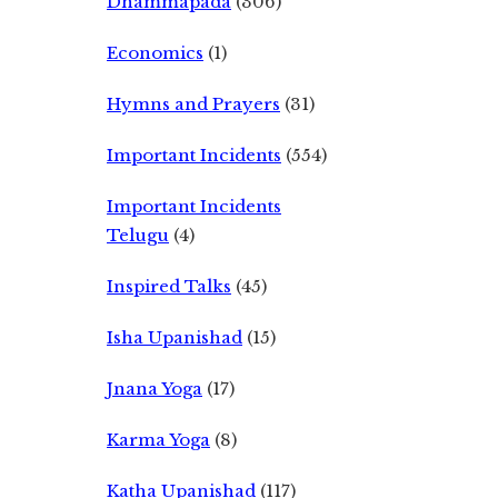
Dhammapada
(306)
Economics
(1)
Hymns and Prayers
(31)
Important Incidents
(554)
Important Incidents
Telugu
(4)
Inspired Talks
(45)
Isha Upanishad
(15)
Jnana Yoga
(17)
Karma Yoga
(8)
Katha Upanishad
(117)