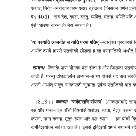
अर्थात् निर्गुण-निराकार परम अक्षर ब्रह्मका (जिसका वर्णन इस
प
464)
। सब देश, काल, वस्तु, व्यक्ति, घटना, परिस्थिति आद
0
ऐसी धारणा करना ही मेरा स्मरण है।
‘यः प्रयाति त्यजन्देहं स याति परमां गतिम्’–
उपर्युक्त प्रकारसे
अर्थात् दसवें द्वारसे प्राणोंको छोड़ता है वह परमगतिको अर्थात् 
सम्बन्ध–
जिसके पास योगका बल होता है और जिसका प्राणोंपर 
जाती है; परन्तु दीर्घकालीन अभ्यास-साध्य होनेसे यह बात सब
अपनी अर्थात् सगुण-साकारकी सुगमता-पूर्वक प्राप्तिकी बात कह
।।8.13।।
व्याख्या–
‘सर्वद्वाराणि संयम्य’–
(अन्तसमयमें) सम्पूर
रस और गन्ध– इन पाँचों विषयोंसे श्रोत्र, त्वचा, नेत्र, रसना 
करना, गमन करना, मूत्र-त्याग और मल-त्याग — इन पाँचों क्
कर्मेन्द्रियोंको सर्वथा हटा ले। इससे इन्द्रियाँ अपने स्थानमें रह