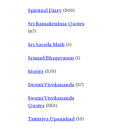
Spiritual Diary
(366)
Sri Ramakrishna Quotes
(87)
Sri Sarada Math
(5)
Srimad Bhagavatam
(1)
Stories
(359)
Swami Vivekananda
(37)
Swami Vivekananda
Quotes
(383)
Taittiriya Upanishad
(13)