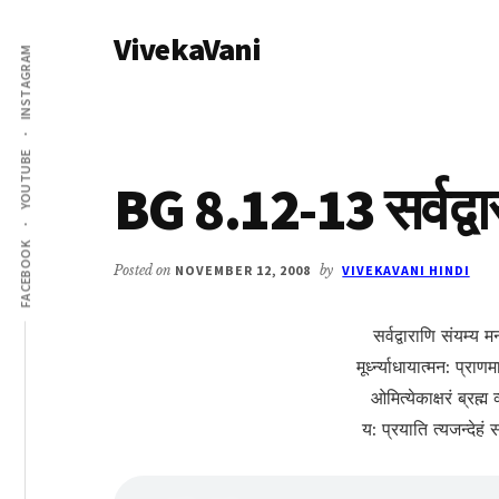
Additional
Skip
Skip
VivekaVani
to
to
menu
INSTAGRAM
main
primary
Voice
content
sidebar
of
Vivekananda
YOUTUBE
BG 8.12-13 सर्वद्वा
FACEBOOK
Posted on
NOVEMBER 12, 2008
by
VIVEKAVANI HINDI
सर्वद्वाराणि संयम्य 
मूर्ध्न्याधायात्मन: प्राण
ओमित्येकाक्षरं ब्रह्म 
य: प्रयाति त्यजन्देहं