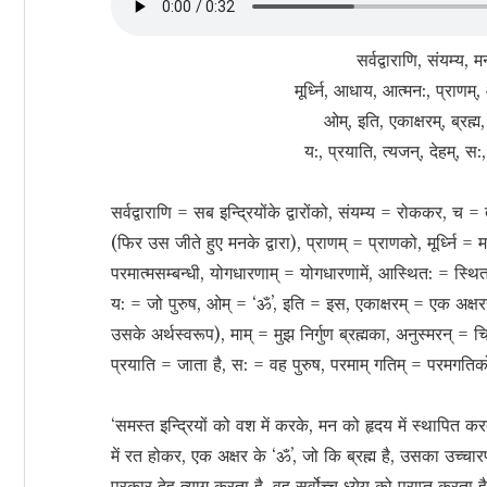
सर्वद्वाराणि, संयम्य, म
मूर्ध्नि, आधाय, आत्मन:, प्राण
ओम्, इति, एकाक्षरम्, ब्रह्म,
य:, प्रयाति, त्यजन्, देहम्, स
सर्वद्वाराणि = सब इन्द्रियोंके द्वारोंको, संयम्य = रोककर, च =
(फिर उस जीते हुए मनके द्वारा), प्राणम् = प्राणको, मूर्ध्नि
परमात्मसम्बन्धी, योगधारणाम् = योगधारणामें, आस्थित: = स्थ
य: = जो पुरुष, ओम् = ‘ॐ’, इति = इस, एकाक्षरम् = एक अक्षर
उसके अर्थस्वरूप), माम् = मुझ निर्गुण ब्रह्मका, अनुस्मरन् =
प्रयाति = जाता है, स: = वह पुरुष, परमाम् गतिम् = परमगतिको
‘समस्त इन्द्रियों को वश में करके, मन को हृदय में स्थापित क
में रत होकर, एक अक्षर के ‘ॐ’, जो कि ब्रह्म है, उसका उच्
प्रकार देह त्याग करता है, वह सर्वोच्च ध्येय को प्राप्त करता ह