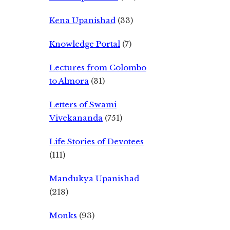
Kena Upanishad
(33)
Knowledge Portal
(7)
Lectures from Colombo
to Almora
(31)
Letters of Swami
Vivekananda
(751)
Life Stories of Devotees
(111)
Mandukya Upanishad
(218)
Monks
(93)