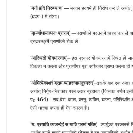
‘मनो हृदि निरुध्य च’ —
मनका हृदयमें ही निरोध कर ले अर्था
(हृदय-) में रहेगा।
‘मूर्ध्न्याधायात्मनः प्राणम्’ —
प्राणोंको मस्तकमें धारण कर ले अर
ब्रह्मरन्ध्रमें प्राणोंको रोक ले।
‘आस्थितो योगधारणाम्’–
इस प्रकार योगधारणामें स्थित हो जाय
विकल्प न करना और प्राणोंपर पूरा अधिकार प्राप्त करना ही य
‘ओमित्येकाक्षरं ब्रह्म व्याहरन्मामनुस्मरन्’–
इसके बाद एक अक्षर 
अर्थात् निर्गुण-निराकार परम अक्षर ब्रह्मका (जिसका वर्णन इस
प
464)
। सब देश, काल, वस्तु, व्यक्ति, घटना, परिस्थिति आद
0
ऐसी धारणा करना ही मेरा स्मरण है।
‘यः प्रयाति त्यजन्देहं स याति परमां गतिम्’–
उपर्युक्त प्रकारसे
अर्थात् दसवें द्वारसे प्राणोंको छोड़ता है वह परमगतिको अर्थात् 