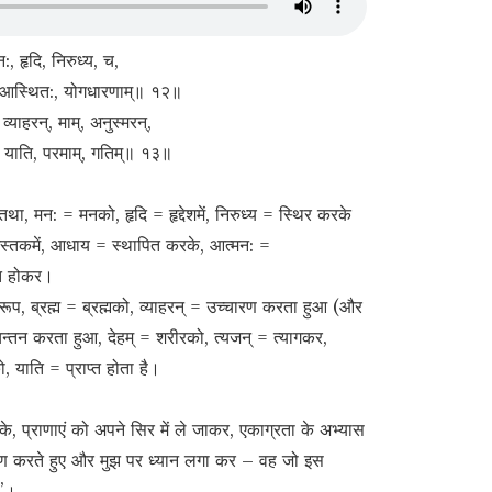
न:, हृदि, निरुध्य, च,
म्, आस्थित:, योगधारणाम्॥ १२॥
 व्याहरन्, माम्, अनुस्मरन्,
:, याति, परमाम्, गतिम्॥ १३॥
 तथा, मन: = मनको, हृदि = हृद्देशमें, निरुध्य = स्थिर करके
 = मस्तकमें, आधाय = स्थापित करके, आत्मन: =
ित होकर।
रूप, ब्रह्म = ब्रह्मको, व्याहरन् = उच्चारण करता हुआ (और
 चिन्तन करता हुआ, देहम् = शरीरको, त्यजन् = त्यागकर,
, याति = प्राप्त होता है।
रके, प्राणाएं को अपने सिर में ले जाकर, एकाग्रता के अभ्यास
चारण करते हुए और मुझ पर ध्यान लगा कर – वह जो इस
ै’।