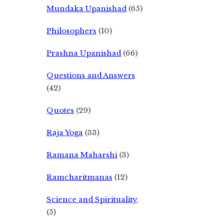
Mundaka Upanishad
(65)
Philosophers
(10)
Prashna Upanishad
(66)
Questions and Answers
(42)
Quotes
(29)
Raja Yoga
(33)
Ramana Maharshi
(3)
Ramcharitmanas
(12)
Science and Spirituality
(5)