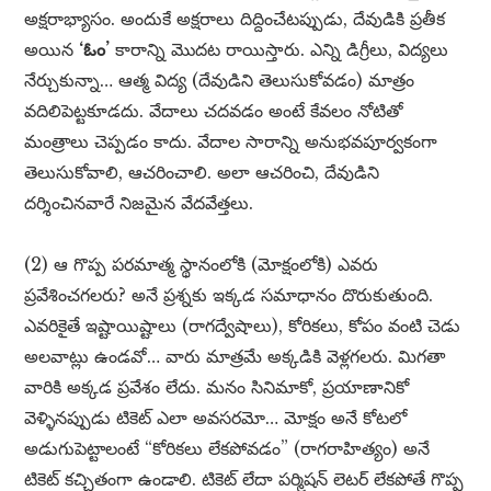
అక్షరాభ్యాసం. అందుకే అక్షరాలు దిద్దించేటప్పుడు, దేవుడికి ప్రతీక
అయిన
‘ఓం’
కారాన్ని మొదట రాయిస్తారు. ఎన్ని డిగ్రీలు, విద్యలు
నేర్చుకున్నా… ఆత్మ విద్య (దేవుడిని తెలుసుకోవడం) మాత్రం
వదిలిపెట్టకూడదు. వేదాలు చదవడం అంటే కేవలం నోటితో
మంత్రాలు చెప్పడం కాదు. వేదాల సారాన్ని అనుభవపూర్వకంగా
తెలుసుకోవాలి, ఆచరించాలి. అలా ఆచరించి, దేవుడిని
దర్శించినవారే నిజమైన వేదవేత్తలు.
(2) ఆ గొప్ప పరమాత్మ స్థానంలోకి (మోక్షంలోకి) ఎవరు
ప్రవేశించగలరు? అనే ప్రశ్నకు ఇక్కడ సమాధానం దొరుకుతుంది.
ఎవరికైతే ఇష్టాయిష్టాలు (రాగద్వేషాలు), కోరికలు, కోపం వంటి చెడు
అలవాట్లు ఉండవో… వారు మాత్రమే అక్కడికి వెళ్లగలరు. మిగతా
వారికి అక్కడ ప్రవేశం లేదు. మనం సినిమాకో, ప్రయాణానికో
వెళ్ళినప్పుడు టికెట్ ఎలా అవసరమో… మోక్షం అనే కోటలో
అడుగుపెట్టాలంటే “కోరికలు లేకపోవడం” (రాగరాహిత్యం) అనే
టికెట్ కచ్చితంగా ఉండాలి. టికెట్ లేదా పర్మిషన్ లెటర్ లేకపోతే గొప్ప