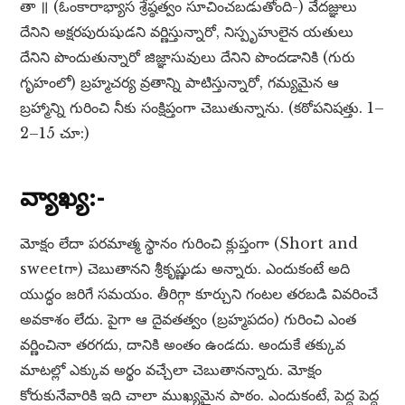
తా ॥ (ఓంకారాభ్యాస శ్రేష్ఠత్వం సూచించబడుతోంది-) వేదజ్ఞులు
దేనిని అక్షరపురుషుడని వర్ణిస్తున్నారో, నిస్పృహులైన యతులు
దేనిని పొందుతున్నారో జిజ్ఞాసువులు దేనిని పొందడానికి (గురు
గృహంలో) బ్రహ్మచర్య వ్రతాన్ని పాటిస్తున్నారో, గమ్యమైన ఆ
బ్రహ్మాన్ని గురించి నీకు సంక్షిప్తంగా చెబుతున్నాను. (కఠోపనిషత్తు. 1–
2–15 చూ:)
వ్యాఖ్య:-
మోక్షం లేదా పరమాత్మ స్థానం గురించి క్లుప్తంగా (Short and
sweetగా) చెబుతానని శ్రీకృష్ణుడు అన్నారు. ఎందుకంటే అది
యుద్ధం జరిగే సమయం. తీరిగ్గా కూర్చుని గంటల తరబడి వివరించే
అవకాశం లేదు. పైగా ఆ దైవతత్వం (బ్రహ్మపదం) గురించి ఎంత
వర్ణించినా తరగదు, దానికి అంతం ఉండదు. అందుకే తక్కువ
మాటల్లో ఎక్కువ అర్థం వచ్చేలా చెబుతానన్నారు. మోక్షం
కోరుకునేవారికి ఇది చాలా ముఖ్యమైన పాఠం. ఎందుకంటే, పెద్ద పెద్ద