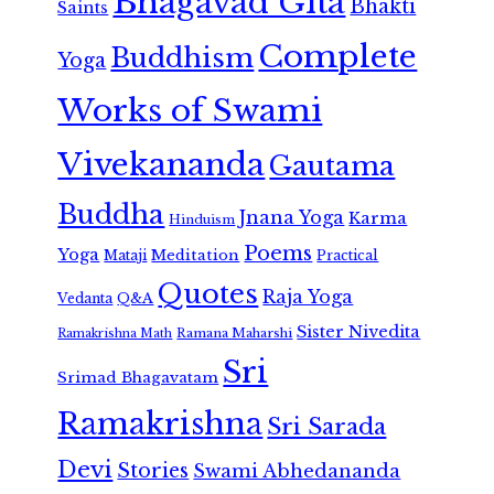
Bhagavad Gita
Bhakti
Saints
Complete
Buddhism
Yoga
Works of Swami
Vivekananda
Gautama
Buddha
Jnana Yoga
Karma
Hinduism
Poems
Yoga
Meditation
Mataji
Practical
Quotes
Raja Yoga
Vedanta
Q&A
Sister Nivedita
Ramana Maharshi
Ramakrishna Math
Sri
Srimad Bhagavatam
Ramakrishna
Sri Sarada
Devi
Stories
Swami Abhedananda