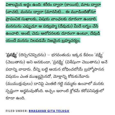
విశాలమైన అర్థం ఉంది: శరీరం ద్వారా (కాయిక), మాట ద్వారా
(వాచక), మనసు ద్వారా (మానసిక)… ఈ మూడింటితోనూ
ప్రాపంచిక సుఖాలకు, విషయ వాంఛలకు దూరంగా ఉండాలి.
మనసును ఎప్పుడూ ఆ పరబ్రహ్మ (దేవుడు) మీదే లగ్నం చేసి
ఉంచాలి. అంటే, చెడు ఆలోచనలకు దూరంగా ఉంటూ, దేవుడి
యందే మనసు నిలపడమే నిజమైన బ్రహ్మచర్యం.
‘ప్రవక్ష్యే’
(లెస్సగచెప్పెదను) – భగవంతుడు ఇక్కడ కేవలం ‘వక్ష్యే’
(చెబుతాను) అని అనకుండా, ‘ప్రవక్ష్యే’ (విశేషంగా చెబుతాను) అనే
పదాన్ని వాడారు. దీన్ని బట్టి ఆయన బోధించబోయే బ్రహ్మోపాసన
విషయం ఎంత ముఖ్యమైనదో, మోక్షాన్ని కోరుకునేవారు
(ముముక్షువులు) దానిపై ఎంతటి గట్టి నమ్మకం ఉంచాలో మనకు
స్పష్టంగా అర్థమవుతోంది. అచ్చం ఇలాంటి శ్లోకమే కఠోపనిషత్తులో
కూడా ఉంది.
FILED UNDER:
BHAGAVAD GITA TELUGU