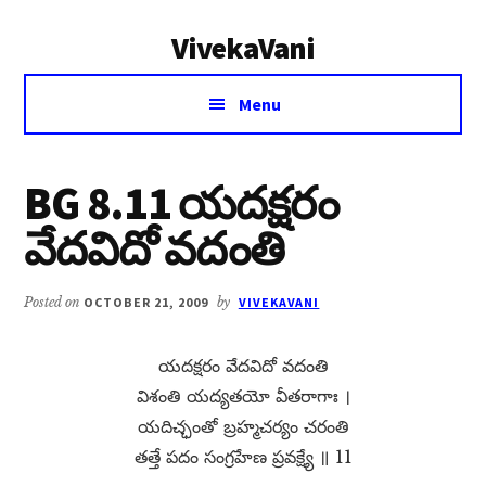
Additional
Skip
Skip
VivekaVani
to
to
menu
main
primary
Voice
content
sidebar
Menu
of
Vivekananda
BG 8.11 యదక్షరం
వేదవిదో వదంతి
Posted on
OCTOBER 21, 2009
by
VIVEKAVANI
యదక్షరం వేదవిదో వదంతి
విశంతి యద్యతయో వీతరాగాః ।
యదిచ్ఛంతో బ్రహ్మచర్యం చరంతి
తత్తే పదం సంగ్రహేణ ప్రవక్ష్యే ॥ 11