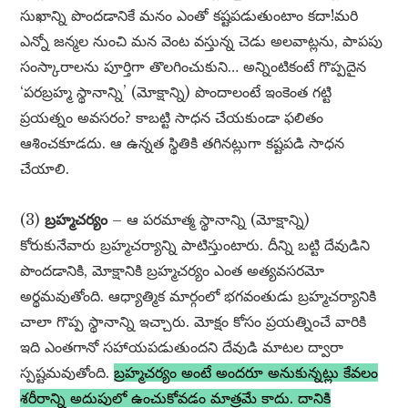
సుఖాన్ని పొందడానికే మనం ఎంతో కష్టపడుతుంటాం కదా!మరి
ఎన్నో జన్మల నుంచి మన వెంట వస్తున్న చెడు అలవాట్లను, పాపపు
సంస్కారాలను పూర్తిగా తొలగించుకుని… అన్నింటికంటే గొప్పదైన
‘పరబ్రహ్మ స్థానాన్ని’ (మోక్షాన్ని) పొందాలంటే ఇంకెంత గట్టి
ప్రయత్నం అవసరం? కాబట్టి సాధన చేయకుండా ఫలితం
ఆశించకూడదు. ఆ ఉన్నత స్థితికి తగినట్లుగా కష్టపడి సాధన
చేయాలి.
(3)
బ్రహ్మచర్యం
– ఆ పరమాత్మ స్థానాన్ని (మోక్షాన్ని)
కోరుకునేవారు బ్రహ్మచర్యాన్ని పాటిస్తుంటారు. దీన్ని బట్టి దేవుడిని
పొందడానికి, మోక్షానికి బ్రహ్మచర్యం ఎంత అత్యవసరమో
అర్థమవుతోంది. ఆధ్యాత్మిక మార్గంలో భగవంతుడు బ్రహ్మచర్యానికి
చాలా గొప్ప స్థానాన్ని ఇచ్చారు. మోక్షం కోసం ప్రయత్నించే వారికి
ఇది ఎంతగానో సహాయపడుతుందని దేవుడి మాటల ద్వారా
స్పష్టమవుతోంది.
బ్రహ్మచర్యం అంటే అందరూ అనుకున్నట్లు కేవలం
శరీరాన్ని అదుపులో ఉంచుకోవడం మాత్రమే కాదు. దానికి