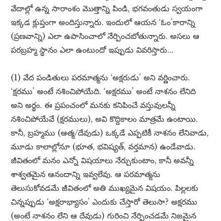
వేదాల్లో ఉన్న సారాంశం మొత్తాన్ని పిండి, భగవంతుడు స్వయంగా
ఇక్కడ క్లుప్తంగా అందిస్తున్నారు. ఇందులో ఆయన ‘ఓం’కారాన్ని
(ప్రణవాన్ని) ఎలా ఉపాసించాలో నేర్పించబోతున్నారు. అసలు ఆ
పరబ్రహ్మ స్థానం ఎలా ఉంటుందో ఇప్పుడు వివరిస్తారు…
(1) వేద పండితులు పరమాత్మను ‘అక్షరుడు’ అని వర్ణించారు.
‘క్షరము’ అంటే నశించిపోయేది. ‘అక్షరము’ అంటే నాశనం లేనిది
అని అర్థం. ఈ ప్రపంచంలో మనకు కనిపించే వస్తువులన్నీ
నశించిపోయేవే (క్షరములు), అవి కొద్దికాలం మాత్రమే ఉంటాయి.
కానీ, బ్రహ్మము (ఆత్మ/దేవుడు) ఒక్కడే ఎప్పటికీ నాశనం లేనివాడు,
మూడు కాలాల్లోనూ (భూత, భవిష్యత్, వర్తమాన) ఉండేవాడు.
జీవితంలో మనం ఎన్నో విషయాలు నేర్చుకుంటాం, కానీ అవన్నీ
శాశ్వతమైన ఆనందాన్ని ఇవ్వలేవు. ఆ పరమాత్మను
తెలుసుకోవడమే జీవితంలో అతి ముఖ్యమైన విషయం. పిల్లలకు
చిన్నప్పుడు ‘అక్షరాభ్యాసం’ ఎందుకు చేస్తారో తెలుసా? అక్షరము
(అంటే నాశనం లేని ఆ దేవుడు) గురించి నేర్పించడమే నిజమైన