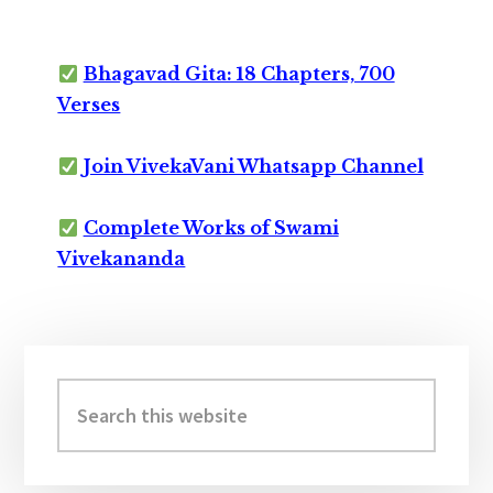
Bhagavad Gita: 18 Chapters, 700
Verses
Join VivekaVani Whatsapp Channel
Complete Works of Swami
Vivekananda
Primary
Sidebar
Search
this
website