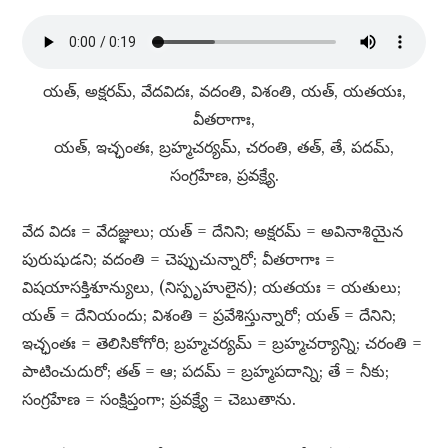
యత్​, అక్షరమ్​, వేదవిదః, వదంతి, విశంతి, యత్​, యతయః,
వీతరాగాః,
యత్​, ఇచ్ఛంతః, బ్రహ్మచర్యమ్​, చరంతి, తత్​, తే, పదమ్​,
సంగ్రహేణ, ప్రవక్ష్యే.
వేద విదః = వేదజ్ఞులు; యత్​ = దేనిని; అక్షరమ్​ = అవినాశియైన
పురుషుడని; వదంతి = చెప్పుచున్నారో; వీతరాగాః =
విషయాసక్తిశూన్యులు, (నిస్పృహులైన); యతయః = యతులు;
యత్​ = దేనియందు; విశంతి = ప్రవేశిస్తున్నారో; యత్​ = దేనిని;
ఇచ్ఛంతః = తెలిసికోగోరి; బ్రహ్మచర్యమ్​ = బ్రహ్మచర్యాన్ని; చరంతి =
పాటించుదురో; తత్​ = ఆ; పదమ్​ = బ్రహ్మపదాన్ని; తే = నీకు;
సంగ్రహేణ = సంక్షిప్తంగా; ప్రవక్ష్యే = చెబుతాను.