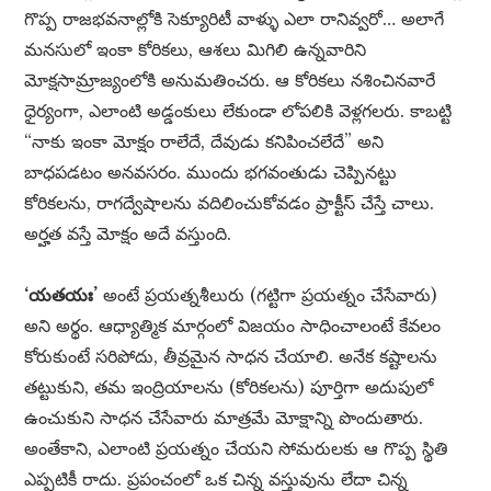
గొప్ప రాజభవనాల్లోకి సెక్యూరిటీ వాళ్ళు ఎలా రానివ్వరో… అలాగే
మనసులో ఇంకా కోరికలు, ఆశలు మిగిలి ఉన్నవారిని
మోక్షసామ్రాజ్యంలోకి అనుమతించరు. ఆ కోరికలు నశించినవారే
ధైర్యంగా, ఎలాంటి అడ్డంకులు లేకుండా లోపలికి వెళ్లగలరు. కాబట్టి
“నాకు ఇంకా మోక్షం రాలేదే, దేవుడు కనిపించలేదే” అని
బాధపడటం అనవసరం. ముందు భగవంతుడు చెప్పినట్టు
కోరికలను, రాగద్వేషాలను వదిలించుకోవడం ప్రాక్టీస్ చేస్తే చాలు.
అర్హత వస్తే మోక్షం అదే వస్తుంది.
‘యతయః’
అంటే ప్రయత్నశీలురు (గట్టిగా ప్రయత్నం చేసేవారు)
అని అర్థం. ఆధ్యాత్మిక మార్గంలో విజయం సాధించాలంటే కేవలం
కోరుకుంటే సరిపోదు, తీవ్రమైన సాధన చేయాలి. అనేక కష్టాలను
తట్టుకుని, తమ ఇంద్రియాలను (కోరికలను) పూర్తిగా అదుపులో
ఉంచుకుని సాధన చేసేవారు మాత్రమే మోక్షాన్ని పొందుతారు.
అంతేకాని, ఎలాంటి ప్రయత్నం చేయని సోమరులకు ఆ గొప్ప స్థితి
ఎప్పటికీ రాదు. ప్రపంచంలో ఒక చిన్న వస్తువును లేదా చిన్న