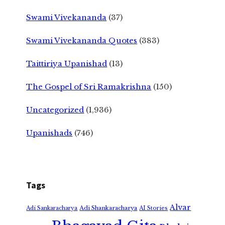
Swami Vivekananda
(37)
Swami Vivekananda Quotes
(383)
Taittiriya Upanishad
(13)
The Gospel of Sri Ramakrishna
(150)
Uncategorized
(1,936)
Upanishads
(746)
Tags
Alvar
Adi Shankaracharya
Adi Sankaracharya
AI Stories