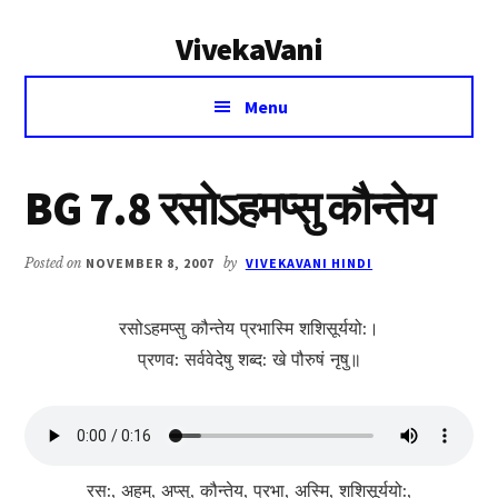
Additional
Skip
Skip
VivekaVani
to
to
menu
main
primary
Voice
content
sidebar
Menu
of
Vivekananda
BG 7.8 रसोऽहमप्सु कौन्तेय
Posted on
NOVEMBER 8, 2007
by
VIVEKAVANI HINDI
रसोऽहमप्सु कौन्तेय प्रभास्मि शशिसूर्ययो:।
प्रणव: सर्ववेदेषु शब्द: खे पौरुषं नृषु॥
रस:, अहम्, अप्सु, कौन्तेय, प्रभा, अस्मि, शशिसूर्ययो:,