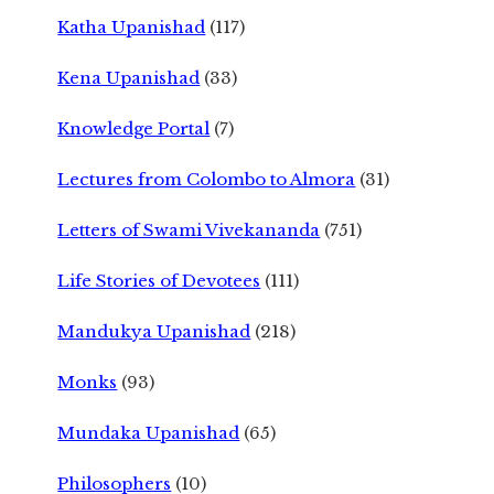
Katha Upanishad
(117)
Kena Upanishad
(33)
Knowledge Portal
(7)
Lectures from Colombo to Almora
(31)
Letters of Swami Vivekananda
(751)
Life Stories of Devotees
(111)
Mandukya Upanishad
(218)
Monks
(93)
Mundaka Upanishad
(65)
Philosophers
(10)