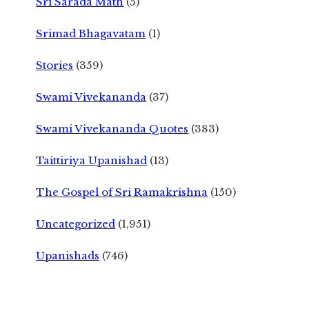
Sri Sarada Math
(5)
Srimad Bhagavatam
(1)
Stories
(359)
Swami Vivekananda
(37)
Swami Vivekananda Quotes
(383)
Taittiriya Upanishad
(13)
The Gospel of Sri Ramakrishna
(150)
Uncategorized
(1,951)
Upanishads
(746)