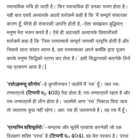
स्वाभाविक रुचि हो जाती है। फिर स्वाभाविक ही उनका भजन होता है।
यही बात दसवें अध्यायके आठवें श्लोकमें कही है कि ‘मैं सम्पूर्ण संसारका
कारण हूँ, मेरेसे ही संसारकी उत्पत्ति होती है,–ऐसा समझकर बुद्धिमान्
मनुष्य मेरा भजन करते हैं। ऐसे ही अठारहवें अध्यायके छियालीसवें
श्लोकमें कहा है कि ‘जिस परमात्मासे सम्पूर्ण जगत्की प्रवृत्ति होती है और
जिससे सारा संसार व्याप्त है, उस परमात्माका अपने कर्मोंके द्वारा पूजन
करके मनुष्य सिद्धिको प्राप्त कर लेता है।’ इसी सिद्धान्तको बतानेके लिये
यह प्रकरण आया है।]
‘रसोऽहमप्सु कौन्तेय’–
हे कुन्तीनन्दन ! जलोंमें मैं ‘रस’ हूँ। जल रस-
तन्मात्रासे
(टिप्पणी प
403)
पैदा होता है; रस-तन्मात्रामें रहता है और
0
रस-तन्मात्रामें ही लीन होता है। जलमेंसे अगर ‘रस’ निकाल दिया जाय
तो जलतत्त्व कुछ नहीं रहेगा। अतः रस ही जलरूपसे है। वह रस मैं हूँ।
‘प्रभास्मि शशिसूर्ययोः’–
चन्द्रमा और सूर्यमें प्रकाश करनेकी जो एक
विलक्षण शक्ति ‘प्रभा’ है
(टिप्पणी प
404),
वह मेरा स्वरूप है। प्रभा
0