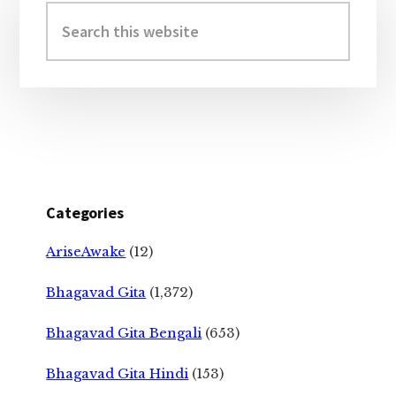
Sidebar
Search
this
website
Categories
AriseAwake
(12)
Bhagavad Gita
(1,372)
Bhagavad Gita Bengali
(653)
Bhagavad Gita Hindi
(153)