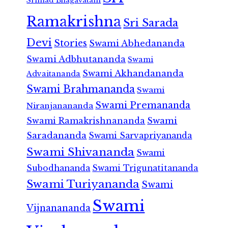
Srimad Bhagavatam
Ramakrishna
Sri Sarada
Devi
Stories
Swami Abhedananda
Swami Adbhutananda
Swami
Swami Akhandananda
Advaitananda
Swami Brahmananda
Swami
Swami Premananda
Niranjanananda
Swami Ramakrishnananda
Swami
Saradananda
Swami Sarvapriyananda
Swami Shivananda
Swami
Subodhananda
Swami Trigunatitananda
Swami Turiyananda
Swami
Swami
Vijnanananda