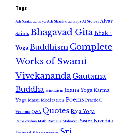
Tags
Alvar
Adi Shankaracharya
Adi Sankaracharya
AI Stories
Bhagavad Gita
Bhakti
Saints
Complete
Buddhism
Yoga
Works of Swami
Vivekananda
Gautama
Buddha
Jnana Yoga
Karma
Hinduism
Poems
Yoga
Meditation
Mataji
Practical
Quotes
Raja Yoga
Vedanta
Q&A
Sister Nivedita
Ramana Maharshi
Ramakrishna Math
Sri