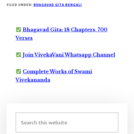
FILED UNDER:
BHAGAVAD GITA BENGALI
Bhagavad Gita: 18 Chapters, 700
Verses
Join VivekaVani Whatsapp Channel
Complete Works of Swami
Vivekananda
Primary
Sidebar
Search
this
website