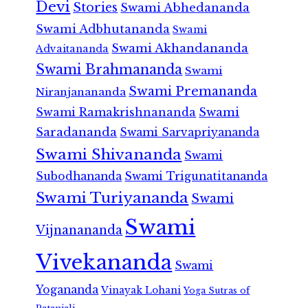
Devi
Stories
Swami Abhedananda
Swami Adbhutananda
Swami
Swami Akhandananda
Advaitananda
Swami Brahmananda
Swami
Swami Premananda
Niranjanananda
Swami Ramakrishnananda
Swami
Saradananda
Swami Sarvapriyananda
Swami Shivananda
Swami
Subodhananda
Swami Trigunatitananda
Swami Turiyananda
Swami
Swami
Vijnanananda
Vivekananda
Swami
Yogananda
Vinayak Lohani
Yoga Sutras of