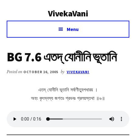
Additional
Skip
Skip
VivekaVani
to
to
menu
main
primary
Voice
content
sidebar
Menu
of
Vivekananda
BG 7.6 এতদ্ যোনীনি ভূতানি
Posted on
OCTOBER 16, 2005
by
VIVEKAVANI
এতদ্ যোনীনি ভূতানি সর্বাণীত্যুপধারয় ।
অহং কৃৎস্নস্য জগতঃ প্রভবঃ প্রলয়স্তথা ॥৬॥