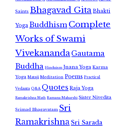
Bhagavad Gita
Bhakti
Saints
Complete
Buddhism
Yoga
Works of Swami
Vivekananda
Gautama
Buddha
Jnana Yoga
Karma
Hinduism
Poems
Yoga
Meditation
Mataji
Practical
Quotes
Raja Yoga
Vedanta
Q&A
Sister Nivedita
Ramana Maharshi
Ramakrishna Math
Sri
Srimad Bhagavatam
Ramakrishna
Sri Sarada