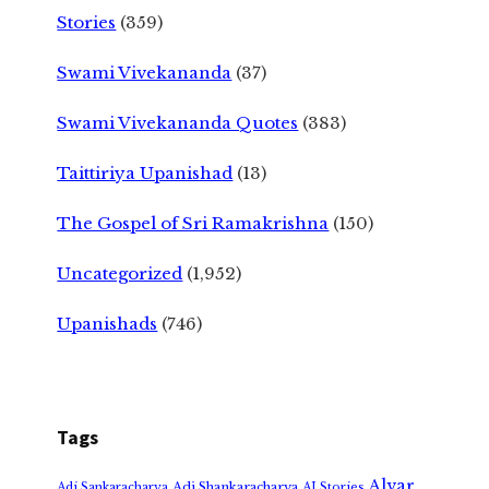
Stories
(359)
Swami Vivekananda
(37)
Swami Vivekananda Quotes
(383)
Taittiriya Upanishad
(13)
The Gospel of Sri Ramakrishna
(150)
Uncategorized
(1,952)
Upanishads
(746)
Tags
Alvar
Adi Shankaracharya
Adi Sankaracharya
AI Stories