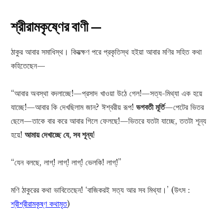
শ্রীরামকৃষ্ণের বাণী —
ঠাকুর আবার সমাধিস্থ। কিয়ত্ক্ষণ পরে প্রকৃতিস্থ হইয়া আবার মণির সহিত কথা
কহিতেছেন—
“আবার অবস্থা বদলাচ্ছে!—প্রসাদ খাওয়া উঠে গেল!—সত্য-মিথ্যা এক হয়ে
যাচ্ছে!—আবার কি দেখছিলাম জান? ঈশ্বরীয় রূপ!
ভগবতী মূর্তি
—পেটের ভিতর
ছেলে—তাকে বার করে আবার গিলে ফেলছে!—ভিতরে যতটা যাচ্ছে, ততটা শূন্য
হয়ে!
আমায় দেখাচ্ছে যে, সব শূন্য
!
“যেন বলছে, লাগ্! লাগ্! লাগ্! ভেলকি! লাগ্!”
মণি ঠাকুরের কথা ভাবিতেছেন! ‘বাজিকরই সত্য আর সব মিথ্যা।’ (উৎস :
শ্রীশ্রীরামকৃষ্ণ কথামৃত
)