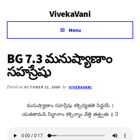
Additional
Skip
Skip
VivekaVani
to
to
menu
main
primary
Voice
content
sidebar
Menu
of
Vivekananda
BG 7.3 మనుష్యాణాం
సహస్రేషు
Posted on
OCTOBER 21, 2009
by
VIVEKAVANI
మనుష్యాణాం సహస్రేషు కశ్చిద్యతతి సిద్ధయే ।
యతతామపి సిద్ధానాం కశ్చిన్మాం వేత్తి తత్త్వతః ॥ 3