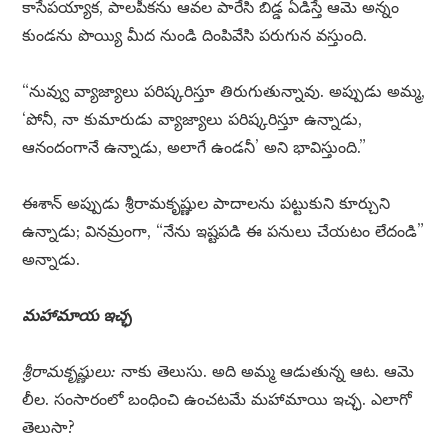
కాసేపయ్యాక, పాలపీకను ఆవల పారేసి బిడ్డ ఏడిస్తే ఆమె అన్నం
కుండను పొయ్యి మీద నుండి దింపివేసి పరుగున వస్తుంది.
“నువ్వు వ్యాజ్యాలు పరిష్కరిస్తూ తిరుగుతున్నావు. అప్పుడు అమ్మ,
‘పోనీ, నా కుమారుడు వ్యాజ్యాలు పరిష్కరిస్తూ ఉన్నాడు,
ఆనందంగానే ఉన్నాడు, అలాగే ఉండనీ’ అని భావిస్తుంది.”
ఈశాన్ అప్పుడు శ్రీరామకృష్ణుల పాదాలను పట్టుకుని కూర్చుని
ఉన్నాడు; వినమ్రంగా, “నేను ఇష్టపడి ఈ పనులు చేయటం లేదండి”
అన్నాడు.
మహామాయ ఇచ్ఛ
శ్రీరామకృష్ణులు:
నాకు తెలుసు. అది అమ్మ ఆడుతున్న ఆట. ఆమె
లీల. సంసారంలో బంధించి ఉంచటమే మహామాయి ఇచ్ఛ. ఎలాగో
తెలుసా?