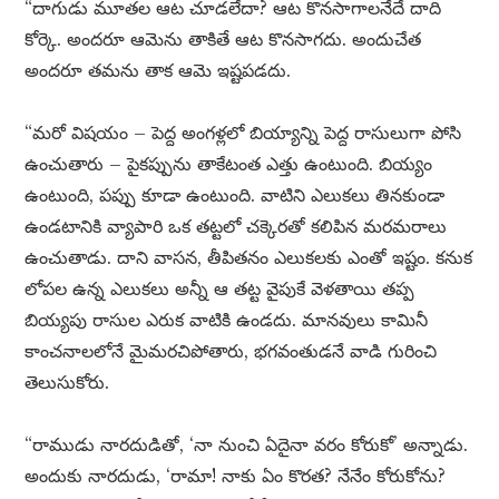
“దాగుడు మూతల ఆట చూడలేదా? ఆట కొనసాగాలనేదే దాది
కోర్కె. అందరూ ఆమెను తాకితే ఆట కొనసాగదు. అందుచేత
అందరూ తమను తాక ఆమె ఇష్టపడదు.
“మరో విషయం – పెద్ద అంగళ్లలో బియ్యాన్ని పెద్ద రాసులుగా పోసి
ఉంచుతారు – పైకప్పును తాకేటంత ఎత్తు ఉంటుంది. బియ్యం
ఉంటుంది, పప్పు కూడా ఉంటుంది. వాటిని ఎలుకలు తినకుండా
ఉండటానికి వ్యాపారి ఒక తట్టలో చక్కెరతో కలిపిన మరమరాలు
ఉంచుతాడు. దాని వాసన, తీపితనం ఎలుకలకు ఎంతో ఇష్టం. కనుక
లోపల ఉన్న ఎలుకలు అన్నీ ఆ తట్ట వైపుకే వెళతాయి తప్ప
బియ్యపు రాసుల ఎరుక వాటికి ఉండదు. మానవులు కామినీ
కాంచనాలలోనే మైమరచిపోతారు, భగవంతుడనే వాడి గురించి
తెలుసుకోరు.
“రాముడు నారదుడితో, ‘నా నుంచి ఏదైనా వరం కోరుకో’ అన్నాడు.
అందుకు నారదుడు, ‘రామా! నాకు ఏం కొరత? నేనేం కోరుకోను?