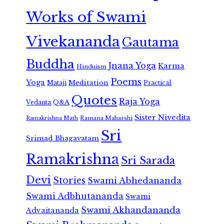
Works of Swami
Vivekananda
Gautama
Buddha
Jnana Yoga
Karma
Hinduism
Poems
Yoga
Meditation
Mataji
Practical
Quotes
Raja Yoga
Vedanta
Q&A
Sister Nivedita
Ramana Maharshi
Ramakrishna Math
Sri
Srimad Bhagavatam
Ramakrishna
Sri Sarada
Devi
Stories
Swami Abhedananda
Swami Adbhutananda
Swami
Swami Akhandananda
Advaitananda