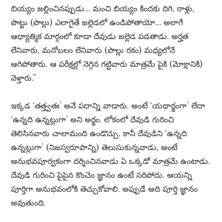
బియ్యం జల్లించినప్పుడు… మంచి బియ్యం కిందకు దిగి, రాళ్లు,
పొట్టు (పొల్లు) ఎలాగైతే జల్లెడలో ఉండిపోతాయో… అలాగే
ఆధ్యాత్మిక మార్గంలో కూడా దేవుడు జల్లెడ పడతాడు. అర్హత
లేనివారు, మనోబలం లేనివారు (పొల్లు రకం) మధ్యలోనే
ఆగిపోతారు. ఆ పరీక్షల్లో నెగ్గిన గట్టివారు మాత్రమే పైకి (మోక్షానికి)
వెళ్తారు.”
ఇక్కడ ‘తత్త్వతః’ అనే పదాన్ని వాడారు. అంటే ‘యథార్థంగా’ లేదా
‘ఉన్నది ఉన్నట్లుగా’ అని అర్థం. లోకంలో దేవుడి గురించి
తెలిసినవారు చాలామంది ఉండొచ్చు. కానీ దేవుడిని ‘ఉన్నది
ఉన్నట్లుగా’ (నిజస్వరూపాన్ని) తెలుసుకున్నవాడు, అంటే
అనుభవపూర్వకంగా దర్శించినవాడు ఏ ఒక్కడో మాత్రమే ఉంటాడు.
దేవుడి గురించి పైపైన కొంచెం జ్ఞానం ఉంటే సరిపోదు. ఆయన్ని
పూర్తిగా అనుభవంలోకి తెచ్చుకోవాలి. అప్పుడే అది పూర్తి జ్ఞానం
అవుతుంది.