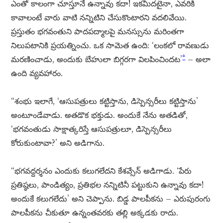
ఎంతో కాలంగా చూస్తూనే ఉన్నావు కదా! ఇకమీదటైనా, ఎవరికి
కావాలంటే వారు వాటి నన్నిటిని చేసుకొంటారని వదలివేయి.
ప్రస్తుతం భగవంతుని పాదపద్మాలపై మనస్సును మరింతగా
నిలుపటానికి ప్రయత్నించు. ఒక సామెత ఉంది: ‘లంకలో రావణుడు
*
మరణించాడు, అందుకు బేహులా బిగ్గరగా విలపించిందట’
– అలా
ఉంది వ్యవహారం.
“శంభు ఇలాగే, ‘ఆసుపత్రులు కట్టిస్తాను, డిస్పెన్సరీలు కట్టిస్తాను’
అంటూండేవాడు. అతడొక భక్తుడు. అందుకే నేను అతడితో,
‘భగవంతుడు సాక్షాత్కరిస్తే ఆసుపత్రులూ, డిస్పెన్సరీలు
కోరుకుంటావా?’ అని అడిగాను.
“భగవద్దర్శనం ఎందుకు కలుగలేదని కేశవ్సేన్ అడిగాడు. ‘పేరు
ప్రతిష్ఠలు, పాండిత్యం, ప్రతిభల నన్నిటినీ పట్టుకుని ఉన్నావు కదా!
అందుకే కలుగలేదు’ అని చెప్పాను. బిడ్డ పాలపీకను – ఎరుపురంగు
పాలపీకను చీకుతూ ఉన్నంతవరకు తల్లి అక్కడకు రాదు.