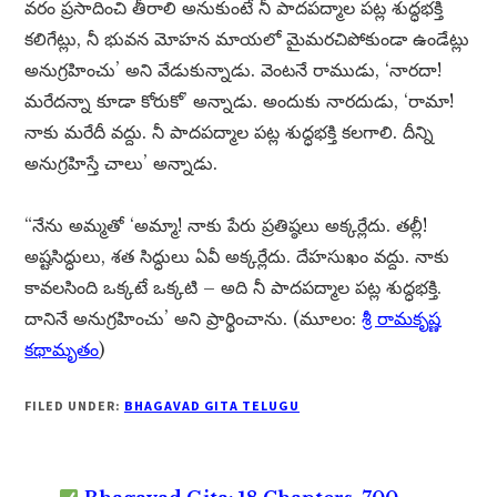
వరం ప్రసాదించి తీరాలి అనుకుంటే నీ పాదపద్మాల పట్ల శుద్ధభక్తి
కలిగేట్లు, నీ భువన మోహన మాయలో మైమరచిపోకుండా ఉండేట్లు
అనుగ్రహించు’ అని వేడుకున్నాడు. వెంటనే రాముడు, ‘నారదా!
మరేదన్నా కూడా కోరుకో’ అన్నాడు. అందుకు నారదుడు, ‘రామా!
నాకు మరేదీ వద్దు. నీ పాదపద్మాల పట్ల శుద్ధభక్తి కలగాలి. దీన్ని
అనుగ్రహిస్తే చాలు’ అన్నాడు.
“నేను అమ్మతో ‘అమ్మా! నాకు పేరు ప్రతిష్ఠలు అక్కర్లేదు. తల్లీ!
అష్టసిద్ధులు, శత సిద్ధులు ఏవీ అక్కర్లేదు. దేహసుఖం వద్దు. నాకు
కావలసింది ఒక్కటే ఒక్కటి – అది నీ పాదపద్మాల పట్ల శుద్ధభక్తి.
దానినే అనుగ్రహించు’ అని ప్రార్థించాను. (మూలం:
శ్రీ రామకృష్ణ
కథామృతం
)
FILED UNDER:
BHAGAVAD GITA TELUGU