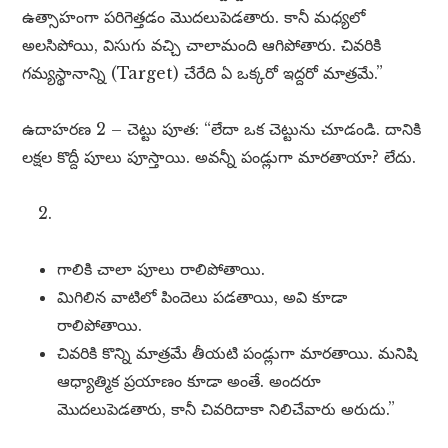
ఉత్సాహంగా పరిగెత్తడం మొదలుపెడతారు. కానీ మధ్యలో
అలసిపోయి, విసుగు వచ్చి చాలామంది ఆగిపోతారు. చివరికి
గమ్యస్థానాన్ని (Target) చేరేది ఏ ఒక్కరో ఇద్దరో మాత్రమే.”
ఉదాహరణ 2 – చెట్టు పూత: “లేదా ఒక చెట్టును చూడండి. దానికి
లక్షల కొద్దీ పూలు పూస్తాయి. అవన్నీ పండ్లుగా మారతాయా? లేదు.
గాలికి చాలా పూలు రాలిపోతాయి.
మిగిలిన వాటిలో పిందెలు పడతాయి, అవి కూడా
రాలిపోతాయి.
చివరికి కొన్ని మాత్రమే తీయటి పండ్లుగా మారతాయి. మనిషి
ఆధ్యాత్మిక ప్రయాణం కూడా అంతే. అందరూ
మొదలుపెడతారు, కానీ చివరిదాకా నిలిచేవారు అరుదు.”