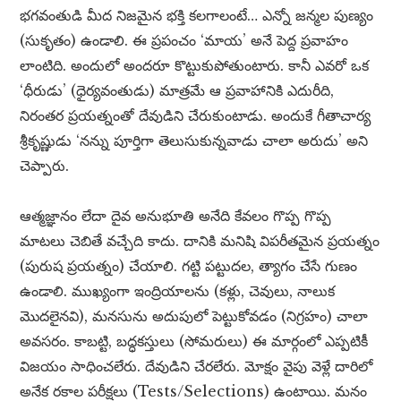
భగవంతుడి మీద నిజమైన భక్తి కలగాలంటే… ఎన్నో జన్మల పుణ్యం
(సుకృతం) ఉండాలి. ఈ ప్రపంచం ‘మాయ’ అనే పెద్ద ప్రవాహం
లాంటిది. అందులో అందరూ కొట్టుకుపోతుంటారు. కానీ ఎవరో ఒక
‘ధీరుడు’ (ధైర్యవంతుడు) మాత్రమే ఆ ప్రవాహానికి ఎదురీది,
నిరంతర ప్రయత్నంతో దేవుడిని చేరుకుంటాడు. అందుకే గీతాచార్య
శ్రీకృష్ణుడు ‘నన్ను పూర్తిగా తెలుసుకున్నవాడు చాలా అరుదు’ అని
చెప్పారు.
ఆత్మజ్ఞానం లేదా దైవ అనుభూతి అనేది కేవలం గొప్ప గొప్ప
మాటలు చెబితే వచ్చేది కాదు. దానికి మనిషి విపరీతమైన ప్రయత్నం
(పురుష ప్రయత్నం) చేయాలి. గట్టి పట్టుదల, త్యాగం చేసే గుణం
ఉండాలి. ముఖ్యంగా ఇంద్రియాలను (కళ్లు, చెవులు, నాలుక
మొదలైనవి), మనసును అదుపులో పెట్టుకోవడం (నిగ్రహం) చాలా
అవసరం. కాబట్టి, బద్ధకస్తులు (సోమరులు) ఈ మార్గంలో ఎప్పటికీ
విజయం సాధించలేరు. దేవుడిని చేరలేరు. మోక్షం వైపు వెళ్లే దారిలో
అనేక రకాల పరీక్షలు (Tests/Selections) ఉంటాయి. మనం