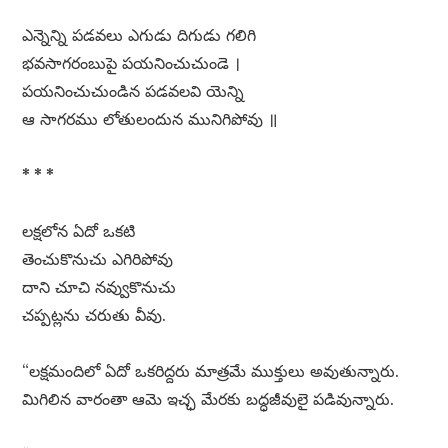
ఎన్నెన్ని పడవలు ఎగుడు దిగుడు గలిగి
భవసాగరంబుపై పయనించుచుండె ।
పయనించుచుండిన పడవలవి యెన్ని
ఆ సాగరము లోతులందున మునిగిపోవు ॥
* * *
లక్షలోన ఏదో ఒకటి
తెంచుకొనుచు ఎగిరిపోవు
దాని చూచి నవ్వుకొనుచు
చప్పట్లను చరుతు వీవు.
“లక్షమందిలో ఏదో ఒకరిద్దరు మాత్రమే ముక్తులు అవుతున్నారు.
మిగిలిన వారంతా ఆమె ఇచ్ఛ మేరకు బద్ధజీవులై పడివున్నారు.