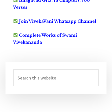
Bhagavad Gita: 18 Chapters, 700
Verses
Join VivekaVani Whatsapp Channel
Complete Works of Swami
Vivekananda
Primary
Sidebar
Search
this
website