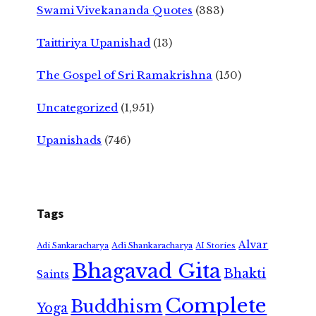
Swami Vivekananda Quotes
(383)
Taittiriya Upanishad
(13)
The Gospel of Sri Ramakrishna
(150)
Uncategorized
(1,951)
Upanishads
(746)
Tags
Alvar
Adi Shankaracharya
Adi Sankaracharya
AI Stories
Bhagavad Gita
Bhakti
Saints
Complete
Buddhism
Yoga