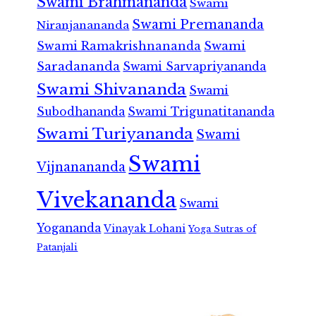
Swami Brahmananda
Swami
Swami Premananda
Niranjanananda
Swami Ramakrishnananda
Swami
Saradananda
Swami Sarvapriyananda
Swami Shivananda
Swami
Subodhananda
Swami Trigunatitananda
Swami Turiyananda
Swami
Swami
Vijnanananda
Vivekananda
Swami
Yogananda
Vinayak Lohani
Yoga Sutras of
Patanjali