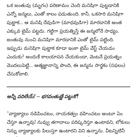
ఒక జంతువు (మృగం) పరిణామం చెంది మనిషిగా పుట్టడానికి
ఎన్నో జన్మలు, ఎంతో కాలం పడుతుంది. కానీ, ఒకసారి మనిషిగా
పుట్టాక… ఆ మనిషి దేవుడిగా (మాధవుడిగా) మారడానికి అంత
ఎక్కువ టైమ్ పట్టదు. గట్టిగా ప్రయత్నిస్తే ఈ జన్మలోనే సాధ్యం.
జంతువు నుంచి మనిషిగా మారడానికే ఎంతో టైమ్ పట్టింది.
ఇప్పుడు మనిషిగా పుట్టాక కూడా ఇంకా టైమ్ వేస్ట్ చేయడం
ఎందుకు? అందుకే కాలయాపన చేయకుండా, వెంటనే ప్రయత్నం
మొదలుపెట్టి… ఆత్మజ్ఞానాన్ని పొంది, ఈ జన్మను సార్థకం (సఫలం)
చేసుకోవాలి.
అన్నీ వదిలేయ్! – భగవంతుణ్ణే పట్టుకో!
“వ్యాజ్యాలు నడిపించటం, నాయకత్వం వహించటం అంటూ ఏం
చేస్తూ ఉన్నావు! నువ్వు తగాదాలు పరిష్కరిస్తూ ఉంటావని, లోకులు
నిన్ను వ్యాజ్యాలకు పిలుస్తూ ఉంటారని విని ఉన్నాను. వీటన్నిటినీ