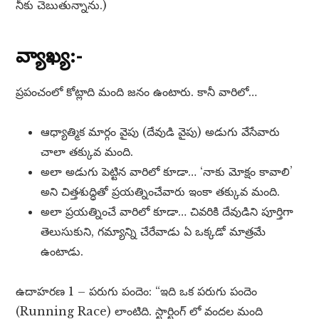
నీకు చెబుతున్నాను.)
వ్యాఖ్య:-
ప్రపంచంలో కోట్లాది మంది జనం ఉంటారు. కానీ వారిలో…
ఆధ్యాత్మిక మార్గం వైపు (దేవుడి వైపు) అడుగు వేసేవారు
చాలా తక్కువ మంది.
అలా అడుగు పెట్టిన వారిలో కూడా… ‘నాకు మోక్షం కావాలి’
అని చిత్తశుద్ధితో ప్రయత్నించేవారు ఇంకా తక్కువ మంది.
అలా ప్రయత్నించే వారిలో కూడా… చివరికి దేవుడిని పూర్తిగా
తెలుసుకుని, గమ్యాన్ని చేరేవాడు ఏ ఒక్కడో మాత్రమే
ఉంటాడు.
ఉదాహరణ 1 – పరుగు పందెం: “ఇది ఒక పరుగు పందెం
(Running Race) లాంటిది. స్టార్టింగ్ లో వందల మంది