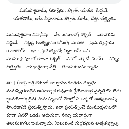
మనుష్యాణామ్​, సహస్రేషు, కశ్చిత్​, యతతి, సిద్ధయే,
యతతామ్​, అపి, సిద్ధానామ్​, కశ్చిత్​, మామ్​, వేత్తి, తత్త్వతః.
మనుష్యాణాం సహస్రేషు = వేల జనులలో; కశ్చిత్​ = ఒకానొకడు;
సిద్ధయే = సిద్ధికై, (ఆత్మజ్ఞానం కోసం); యతతి = ప్రయత్నిస్తాడు;
యతతామ్​ = ఇలా ప్రయత్నించే; సిద్ధానామ్​ అపి =
ముముక్షువులలో కూడా; కశ్చిత్​ = ఎవరో ఒక్కడే; మామ్​ = నన్ను;
తత్త్వతః = యథార్థంగా; వేత్తి = తెలుసుకుంటున్నాడు.
తా ॥ (నాపై భక్తి లేకుంటే నా జ్ఞానం కలగడం దుర్లభం,
మనుష్యేతరాలైన అసంఖ్యాక జీవులకు శ్రేయోమార్గ ప్రవృత్తియే లేదు.
జ్ఞానయోగ్యులైన) మనుష్యులలో వేలల్లో ఏ ఒక్కడో ఆత్మజ్ఞానాన్ని
పొందడానికి ప్రయత్నిస్తాడు. ఇలా ప్రయత్నించే ముముక్షువులలో
కూడా ఎవరో ఒకడు అరుదుగా, నన్ను యథార్థంగా
తెలుసుకోగలుగుతున్నాడు. (ఇటువంటి దుర్లభమైన ఆత్మతత్త్వాన్ని