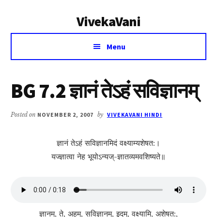
Additional
Skip
Skip
VivekaVani
to
to
menu
main
primary
Voice
content
sidebar
Menu
of
Vivekananda
BG 7.2 ज्ञानं तेऽहं सविज्ञानम्
Posted on
NOVEMBER 2, 2007
by
VIVEKAVANI HINDI
ज्ञानं तेऽहं सविज्ञान‍‍‍मिदं वक्ष्याम्यशेषत:।
यज्ज्ञात्वा नेह भूयोऽन्य‍‍‍ज्-ज्ञातव्यमवशिष्यते॥
ज्ञानम्, ते, अहम्, सविज्ञानम्, इदम्, वक्ष्यामि, अशेषत:,