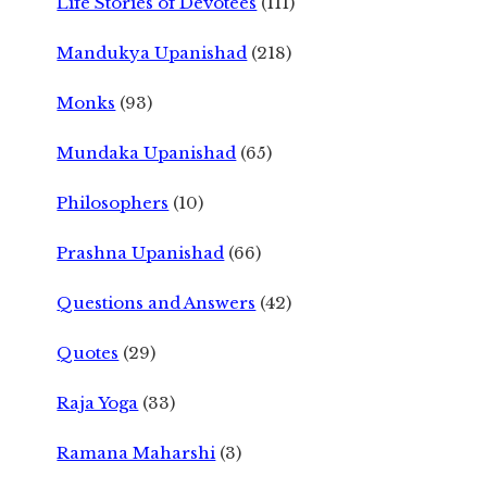
Life Stories of Devotees
(111)
Mandukya Upanishad
(218)
Monks
(93)
Mundaka Upanishad
(65)
Philosophers
(10)
Prashna Upanishad
(66)
Questions and Answers
(42)
Quotes
(29)
Raja Yoga
(33)
Ramana Maharshi
(3)