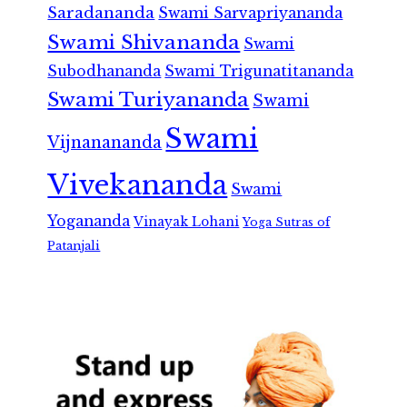
Saradananda
Swami Sarvapriyananda
Swami Shivananda
Swami
Subodhananda
Swami Trigunatitananda
Swami Turiyananda
Swami
Swami
Vijnanananda
Vivekananda
Swami
Yogananda
Vinayak Lohani
Yoga Sutras of
Patanjali