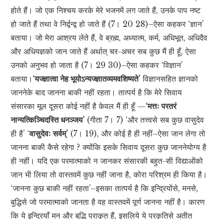
होते हैं। जो एक निश्चय करके मेरे भजनमें लग जाते हैं, उनके पाप नष्ट
हो जाते हैं तथा वे निर्द्वन्द्व हो जाते हैं (7। 20 28)–ऐसा कहकर ‘ज्ञान’
बताया। जो मेरा आश्रय लेते हैं, वे ब्रह्म, अध्यात्म, कर्म, अधिभूत, अधिदैव
और अधियज्ञको जान जाते हैं अर्थात् चर-अचर सब कुछ मैं ही हूँ, ऐसा
उनको अनुभव हो जाता है (7। 29 30)–ऐसा कहकर ‘विज्ञान’
बताया।
‘यज्ज्ञात्वा नेह भूयोऽन्यज्ज्ञातव्यमवशिष्यते’
विज्ञानसहित ज्ञानको
जाननेके बाद जानना बाकी नहीं रहता। तात्पर्य है कि मेरे सिवाय
संसारका मूल दूसरा कोई नहीं है केवल मैं ही हूँ —
‘मत्तः परतरं
नान्यत्किञ्चिदस्ति धनञ्जय’
(गीता 7। 7) ‘और तत्त्वसे सब कुछ वासुदेव
ही है’ ‘
वासुदेवः सर्वम्’
(7। 19), और कोई है ही नहीं–ऐसा जान लेगा तो
जानना बाकी कैसे रहेगा ? क्योंकि इसके सिवाय दूसरा कुछ जाननेयोग्य है
ही नहीं। यदि एक परमात्माको न जानकर संसारकी बहुत-सी विद्याओंको
जान भी लिया तो वास्तवमें कुछ नहीं जाना है, कोरा परिश्रम ही किया है।
‘जानना कुछ बाकी नहीं रहता’–इसका तात्पर्य है कि इन्द्रियोंसे, मनसे,
बुद्धिसे जो परमात्माको जानता है वह वास्तवमें पूर्ण जानना नहीं है। कारण
कि ये इन्द्रियाँ मन और बुद्धि प्राकृत हैं, इसलिये ये प्रकृतिसे अतीत