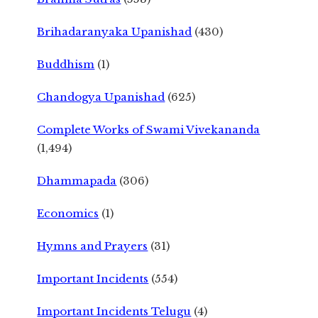
Brihadaranyaka Upanishad
(430)
Buddhism
(1)
Chandogya Upanishad
(625)
Complete Works of Swami Vivekananda
(1,494)
Dhammapada
(306)
Economics
(1)
Hymns and Prayers
(31)
Important Incidents
(554)
Important Incidents Telugu
(4)