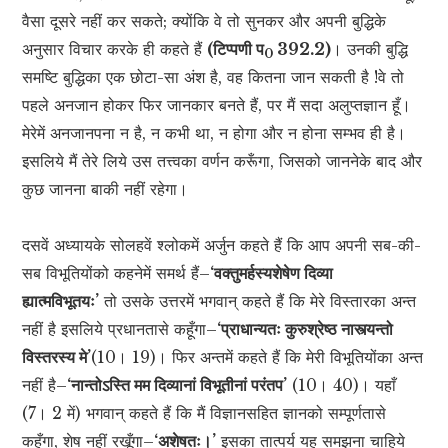
वैसा दूसरे नहीं कर सकते; क्योंकि वे तो सुनकर और अपनी बुद्धिके
अनुसार विचार करके ही कहते हैं
(टिप्पणी प
392.2)
। उनकी बुद्धि
0
समष्टि बुद्धिका एक छोटा-सा अंश है, वह कितना जान सकती है !वे तो
पहले अनजान होकर फिर जानकार बनते हैं, पर मैं सदा अलुप्तज्ञान हूँ।
मेरेमें अनजानपना न है, न कभी था, न होगा और न होना सम्भव ही है।
इसलिये मैं तेरे लिये उस तत्त्वका वर्णन करूँगा, जिसको जाननेके बाद और
कुछ जानना बाकी नहीं रहेगा।
दसवें अध्यायके सोलहवें श्लोकमें अर्जुन कहते हैं कि आप अपनी सब-की-
सब विभूतियोंको कहनेमें समर्थ हैं–
‘वक्तुमर्हस्यशेषेण दिव्या
ह्यात्मविभूतयः’
तो उसके उत्तरमें भगवान् कहते हैं कि मेरे विस्तारका अन्त
नहीं है इसलिये प्रधानतासे कहूँगा–
‘प्राधान्यतः कुरुश्रेष्ठ नास्त्यन्तो
विस्तरस्य मे’
(10। 19)। फिर अन्तमें कहते हैं कि मेरी विभूतियोंका अन्त
नहीं है–
‘नान्तोऽस्ति मम दिव्यानां विभूतीनां परंतप’
(10। 40)। यहाँ
(7। 2 में) भगवान् कहते हैं कि मैं विज्ञानसहित ज्ञानको सम्पूर्णतासे
कहूँगा, शेष नहीं रखूँगा–
‘अशेषतः।’
इसका तात्पर्य यह समझना चाहिये