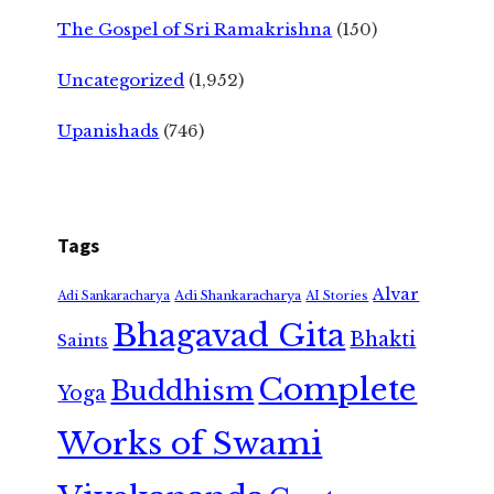
The Gospel of Sri Ramakrishna
(150)
Uncategorized
(1,952)
Upanishads
(746)
Tags
Alvar
Adi Shankaracharya
Adi Sankaracharya
AI Stories
Bhagavad Gita
Bhakti
Saints
Complete
Buddhism
Yoga
Works of Swami