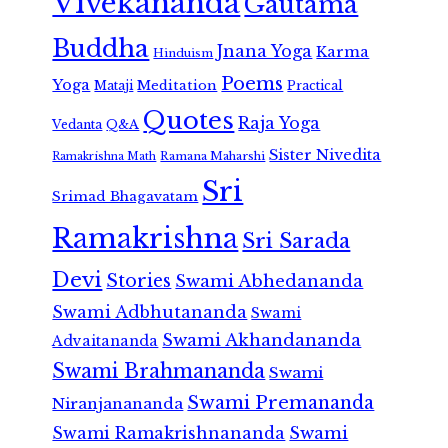
Vivekananda
Gautama
Buddha
Jnana Yoga
Karma
Hinduism
Poems
Yoga
Meditation
Mataji
Practical
Quotes
Raja Yoga
Vedanta
Q&A
Sister Nivedita
Ramana Maharshi
Ramakrishna Math
Sri
Srimad Bhagavatam
Ramakrishna
Sri Sarada
Devi
Stories
Swami Abhedananda
Swami Adbhutananda
Swami
Swami Akhandananda
Advaitananda
Swami Brahmananda
Swami
Swami Premananda
Niranjanananda
Swami Ramakrishnananda
Swami