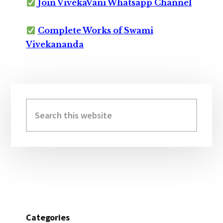
Join VivekaVani Whatsapp Channel
Complete Works of Swami
Vivekananda
Primary
Sidebar
Search
this
website
Categories