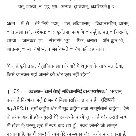
यत्, ज्ञात्वा, न, इह, भूय:, अन्यत्, ज्ञातव्यम्, अवशिष्यते॥ २॥
अहम् = मैं, ते = तेरे लिये, इदम् = इस, सविज्ञानम् = विज्ञानसहित, ज्ञानम्
= तत्त्वज्ञानको, अशेषत: = सम्पूर्णतया, वक्ष्यामि = कहूँगा, यत् = जिसको,
ज्ञात्वा = जानकर, इह = संसारमें, भूय: = फिर, अन्यत् = और कुछ भी,
ज्ञातव्यम् = जाननेयोग्य, न अवशिष्यते = शेष नहीं रह जाता।
‘मैं तुम्हें पूरी तरह, सैद्धान्तिक ज्ञान के बारे में अनुभव के साथ बताऊँगा,
जिसे जानकर यहाँ जानने को और कुछ नहीं रहेगा’।
।।7.2।।
व्याख्या–
‘ज्ञानं तेऽहं सविज्ञानमिदं वक्ष्याम्यशेषतः’–
भगवान्
कहते हैं कि भैया अर्जुन! अब मैं विज्ञानसहित ज्ञान कहूँगा
(टिप्पणी
प
392.1),
तुम्हें कहूँगा और मैं खुद कहूँगा तथा सम्पूर्णतासे कहूँगा। ऐसे
0
तो हरेक आदमी हरेक गुरुसे मेरे स्वरूपके बारेमें सुनता है और उससे लाभ
भी होता है; परन्तु तुम्हें मैं स्वयं कह रहा हूँ। स्वयं कौन? जो समग्र
परमात्मा है, वह मैं स्वयं! मैं स्वयं मेरे स्वरूपका जैसा वर्णन कर सकता हूँ,