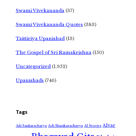
Swami Vivekananda
(37)
Swami Vivekananda Quotes
(383)
Taittiriya Upanishad
(13)
The Gospel of Sri Ramakrishna
(150)
Uncategorized
(1,952)
Upanishads
(746)
Tags
Alvar
Adi Shankaracharya
Adi Sankaracharya
AI Stories