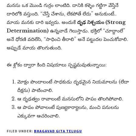
మనసు ఒక మొండి గుర్రం లాంటిది. దానికి కళ్ళెం గట్టిగా వేస్తేనే
దారిలోకి వస్తుంది. “చేస్తే చేశాను, లేకపోతే లేదు” అనుకుంటే..
మాయ మనకు దారి ఇవ్వదు. అందుకే
దృఢ నిశ్చయం (Strong
Determination)
ఉన్నవాడే గెలుస్తాడు. భక్తిలో “చూద్దాంలే”
అనే ధోరణి వదిలేసి, “సాధించి తీరాలి” అనే పట్టుదల పెంచుకోవాలి.
అప్పుడే మాయ తొలగుతుంది.
ఈ శ్లోకం ద్వారా కింది విషయాలు స్పష్టమవుతున్నాయి:
మోక్షం పొందాలంటే సాధకుడు దృఢమైన నియమాలను (లేదా
దీక్షను) పాటించాలి.
ఆ దృఢత్వం రావాలంటే మనసులోని పాపం తొలగిపోవాలి.
ఆ పాపం పోవాలంటే పుణ్యకార్యాలను, మంచి పనులను
ఎక్కువగా ఆచరించాలి.
FILED UNDER:
BHAGAVAD GITA TELUGU