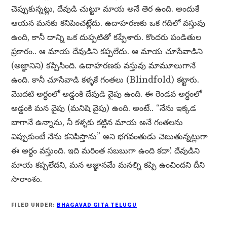
చెప్పుకున్నట్లు, దేవుడి చుట్టూ మాయ అనే తెర ఉంది. అందుకే
ఆయన మనకు కనిపించట్లేదు. ఉదాహరణకు ఒక గదిలో వస్తువు
ఉంది, కానీ దాన్ని ఒక దుప్పటితో కప్పేశారు. కొందరు పండితుల
ప్రకారం.. ఆ మాయ దేవుడిని కప్పలేదు. ఆ మాయ చూసేవాడిని
(అజ్ఞానిని) కప్పేసింది. ఉదాహరణకు వస్తువు మామూలుగానే
ఉంది. కానీ చూసేవాడి కళ్ళకే గంతలు (Blindfold) కట్టారు.
మొదటి అర్థంలో అడ్డంకి దేవుడి వైపు ఉంది. ఈ రెండవ అర్థంలో
అడ్డంకి మన వైపు (మనిషి వైపు) ఉంది. అంటే.. “నేను ఇక్కడ
బాగానే ఉన్నాను, నీ కళ్ళకు కట్టిన మాయ అనే గంతలను
విప్పుకుంటే నేను కనిపిస్తాను” అని భగవంతుడు చెబుతున్నట్లుగా
ఈ అర్థం వస్తుంది. ఇది మరింత సబబుగా ఉంది కదా! దేవుడిని
మాయ కప్పలేదని, మన అజ్ఞానమే మనల్ని కప్పి ఉంచిందని దీని
సారాంశం.
FILED UNDER:
BHAGAVAD GITA TELUGU