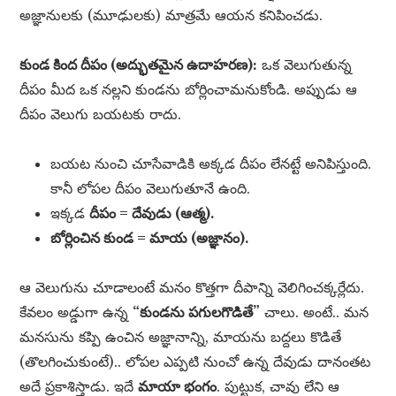
అజ్ఞానులకు (మూఢులకు) మాత్రమే ఆయన కనిపించడు.
కుండ కింద దీపం (అద్భుతమైన ఉదాహరణ):
ఒక వెలుగుతున్న
దీపం మీద ఒక నల్లని కుండను బోర్లించామనుకోండి. అప్పుడు ఆ
దీపం వెలుగు బయటకు రాదు.
బయట నుంచి చూసేవాడికి అక్కడ దీపం లేనట్టే అనిపిస్తుంది.
కానీ లోపల దీపం వెలుగుతూనే ఉంది.
ఇక్కడ
దీపం = దేవుడు (ఆత్మ).
బోర్లించిన కుండ = మాయ (అజ్ఞానం).
ఆ వెలుగును చూడాలంటే మనం కొత్తగా దీపాన్ని వెలిగించక్కర్లేదు.
కేవలం అడ్డుగా ఉన్న
“కుండను పగులగొడితే”
చాలు. అంటే.. మన
మనసును కప్పి ఉంచిన అజ్ఞానాన్ని, మాయను బద్దలు కొడితే
(తొలగించుకుంటే).. లోపల ఎప్పటి నుంచో ఉన్న దేవుడు దానంతట
అదే ప్రకాశిస్తాడు. ఇదే
మాయా భంగం
. పుట్టుక, చావు లేని ఆ