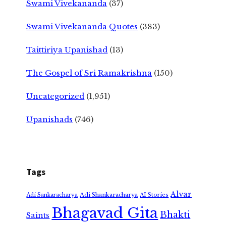
Swami Vivekananda
(37)
Swami Vivekananda Quotes
(383)
Taittiriya Upanishad
(13)
The Gospel of Sri Ramakrishna
(150)
Uncategorized
(1,951)
Upanishads
(746)
Tags
Alvar
Adi Shankaracharya
Adi Sankaracharya
AI Stories
Bhagavad Gita
Bhakti
Saints