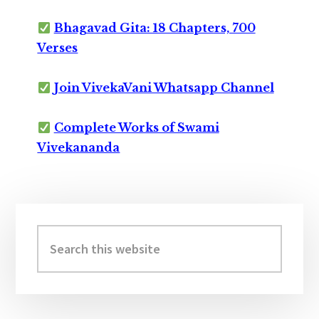
Bhagavad Gita: 18 Chapters, 700
Verses
Join VivekaVani Whatsapp Channel
Complete Works of Swami
Vivekananda
Primary
Sidebar
Search
this
website