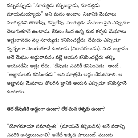
వచ్చినప్పుడు “సూర్యుడు కప్పబడ్డాడు, సూర్యుడు
మాయమయ్యాడు” అని మనం అంటాం. నిజానికి మేఘాలు
సూర్యుడిని తాకలేవు, కప్పలేవు. సూర్యుడు మేఘాల పైన ఎప్పుడూ
వెలుగుతూనే ఉంటాడు. కేవలం కింద ఉన్న మన కళ్ళకు మేఘాలు
అడ్డురావడం వల్ల సూర్యుడు కనిపించట్లేదు. దేవుడు ఎప్పుడూ
స్వచ్ఛంగా వెలుగుతూనే ఉంటాడు (నిరావరణుడు). మన అజ్ఞానం
అనే మేఘం అడ్డురావడం వల్లే ఆయన కనిపించట్లేదు తప్ప,
ఆయనకేమీ అడ్డు లేదు. “దేవుడు ఎవరికీ కనిపించడు” అంటే..
“అజ్ఞానులకు కనిపించడు” అని మాత్రమే అర్థం చేసుకోవాలి. ఆ
అజ్ఞానపు మేఘాలు తొలగిన జ్ఞానికి ఆయన ఎప్పుడూ కనిపిస్తూనే
ఉంటాడు.
తెర దేవుడికి అడ్డంగా ఉందా? లేక మన కళ్ళకు ఉందా?
“యోగమాయా సమావృతః” (మాయచే కప్పబడిన) అనే పదాన్ని
ఎవరికి అన్వయించాలి? అనేదే ఇక్కడ పాయింట్. ముందు