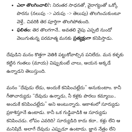
ఎలా తొలగించాలి?:
నిరంతర సాధనతో, వైరాగ్యంతో ఒక్కో
పొరను (నలుపు -> ఎరుపు -> తెలుపు) తొలగించుకుంటూ
వెళ్తే.. చివరికి తెర పూర్తిగా తొలగిపోతుంది.
ఫలితం:
తెర తొలగగానే.. అవతలి వైపు ఎప్పటి నుండో
వెలుగుతున్న పరమాత్మ మనకు
ప్రత్యక్షంగా
కనిపిస్తాడు.
దేవుడిని మనం కొత్తగా వెతికి పట్టుకోవాల్సిన పనిలేదు. మన కళ్ళకు
కట్టిన గంతలు (మాయ) విప్పుకుంటే చాలు, ఆయన అక్కడే
ఉన్నాడని తెలుస్తుంది.
మనం “దేవుడు లేడు, అందుకే కనిపించట్లేదు” అనుకుంటాం. కానీ
గీతాచార్యుడు “దేవుడు ఉన్నాడు, నీ కళ్లకు పొరలు కమ్మాయి..
అందుకే కనిపించట్లేదు” అని అంటున్నారు. ఆకాశంలో సూర్యుడు
ప్రకాశిస్తూనే ఉంటాడు. కానీ ఒక గుడ్డివాడికి ఆ సూర్యుడు
కనిపించడు. లోపం ఎవరిది? సూర్యుడిది కాదు కదా.. కళ్లు లేని ఆ
మనిషిదే. అలాగే దేవుడు ఎప్పుడూ ఉంటాడు. జ్ఞాన నేత్రం లేని