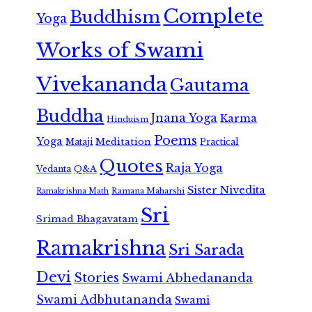
Complete
Buddhism
Yoga
Works of Swami
Vivekananda
Gautama
Buddha
Jnana Yoga
Karma
Hinduism
Poems
Yoga
Meditation
Mataji
Practical
Quotes
Raja Yoga
Vedanta
Q&A
Sister Nivedita
Ramana Maharshi
Ramakrishna Math
Sri
Srimad Bhagavatam
Ramakrishna
Sri Sarada
Devi
Stories
Swami Abhedananda
Swami Adbhutananda
Swami