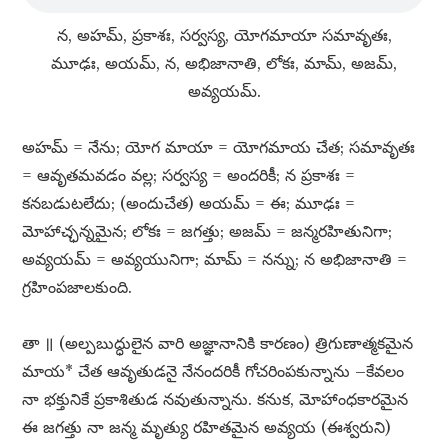
న, అహమ్​, ప్రకాశః, సర్వస్య, యోగమాయా సమావృతః,
మూఢః, అయమ్​, న, అభిజానాతి, లోకః, మామ్​, అజమ్​,
అవ్యయమ్​.
అహమ్​ = నేను; యోగ మాయా = యోగమాయ చేత; సమావృతః
= ఆవృతమవడం వల్ల; సర్వస్య = అందరికీ; న ప్రకాశః =
కనబడుటలేదు; (అందుచేత) అయమ్​ = ఈ; మూఢః =
మోహాచ్ఛన్నమైన; లోకః = జగత్తు; అజమ్​ = జన్మరహితునిగా;
అవ్యయమ్​ = అవ్యయునిగా; మామ్​ = నన్ను; న అభిజానాతి =
గ్రహింపజాలకుంది.
తా ॥ (అల్పబుద్ధులైన వారి అజ్ఞానానికి కారణం) త్రిగుణాత్మకమైన
మాయ* చేత ఆవృతుడనై నేనందరికీ గోచరింపకున్నాను –కేవలం
నా భక్తునికే ప్రకాశితుడ నవుతున్నాను. కనుక, మోహాంధకారమైన
ఈ జగత్తు నా జన్మ మృత్యు రహితమైన అవ్యయ (ఈశ్వరుని)