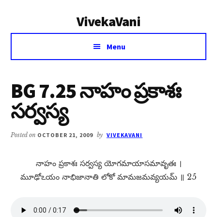
Additional
Skip
Skip
VivekaVani
to
to
menu
main
primary
Voice
content
sidebar
Menu
of
Vivekananda
BG 7.25 నాహం ప్రకాశః
సర్వస్య
Posted on
OCTOBER 21, 2009
by
VIVEKAVANI
నాహం ప్రకాశః సర్వస్య యోగమాయాసమావృతః ।
మూఢోఽయం నాభిజానాతి లోకో మామజమవ్యయమ్​ ॥ 25