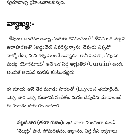
స్వరూపాన్ని గ్రహింపజాలకున్నది.
వ్యాఖ్య:-
“దేవుడు అంతటా ఉన్నా ఎందుకు కనిపించడు?” దీనిని ఒక చక్కని
ఉదాహరణతో (అడ్డుతెర) వివరిస్తున్నాను: దేవుడు ఎక్కడో
దాక్కోలేదు, మన కళ్ళ ముందే ఉన్నాడు. కానీ మనకు, దేవుడికి
మధ్య ‘యోగమాయ’ అనే ఒక పెద్ద అడ్డుతెర (Curtain) ఉంది.
అందుకే ఆయన మనకు కనిపించట్లేదు.
ఈ మాయ అనే తెర మూడు పొరలతో (Layers) తయారైంది.
ఒక్కో పొర ఒక్కో గుణానికి సంకేతం. మనం దేవుడిని చూడాలంటే
ఈ మూడు పొరలను దాటాలి:
నల్లటి పొర (తమో గుణం):
ఇది చాలా మందంగా ఉండే
‘మొద్దు’ పొర. సోమరితనం, అజ్ఞానం, నిద్ర దీని లక్షణాలు.