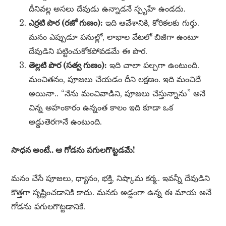
దీనివల్ల అసలు దేవుడు ఉన్నాడనే స్పృహే ఉండదు.
ఎర్రటి పొర (రజో గుణం):
ఇది ఆవేశానికి, కోరికలకు గుర్తు.
మనం ఎప్పుడూ పనుల్లో, లాభాల వేటలో బిజీగా ఉంటూ
దేవుడిని పట్టించుకోకపోవడమే ఈ పొర.
తెల్లటి పొర (సత్వ గుణం):
ఇది చాలా పల్చగా ఉంటుంది.
మంచితనం, పూజలు చేయడం దీని లక్షణం. ఇది మంచిదే
అయినా.. “నేను మంచివాడిని, పూజలు చేస్తున్నాను” అనే
చిన్న అహంకారం ఉన్నంత కాలం ఇది కూడా ఒక
అడ్డుతెరగానే ఉంటుంది.
సాధన అంటే.. ఆ గోడను పగులగొట్టడమే!
మనం చేసే పూజలు, ధ్యానం, భక్తి, నిష్కామ కర్మ.. ఇవన్నీ దేవుడిని
కొత్తగా సృష్టించడానికి కాదు. మనకు అడ్డంగా ఉన్న ఈ మాయ అనే
గోడను పగులగొట్టడానికే.