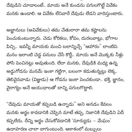
దేవుడిని చూడాలంటే.. మాయ అనే కుండను పగులగొట్టే వివేకం
మనకు ఉండాలి. ఆ వివేకం లేనివారే దేవుడు లేడని వాదిస్తుంటారు.
అజ్ఞానులు (అవివేకులు) తమ చేతులారా తమ కష్టాలను
పెంచుకుంటున్నారు. చెడు కోరికలు, కోపం, దురలవాట్లు, భోగాల
పిచ్చి.. ఇవన్నీ మాయకు మంచి బలాన్నిచ్చే “ఆహారం” లాంటివి.
మనం ఇలాంటి చెడ్డ పనులు చేసే కొద్దీ.. మాయ అనే మొక్కకు నీళ్లు
పోసి పెంచినట్లు అవుతుంది. లేదా మనకు, దేవుడికి మధ్య ఉన్న
అడ్డుగోడను మనమే ఇంకా గట్టిగా, బలంగా కడుతున్నట్లు లెక్క.
తెలివైనవాడు (విజ్ఞుడు) ఆ గోడను ఇంకా పెంచకుండా.. భక్తి, జ్ఞానం,
వైరాగ్యం అనే ఆయుధాలతో దాన్ని పగులగొట్టాలి.
“దేవుడు మాయతో కప్పబడి ఉన్నాడు” అని అనడం కేవలం
మనకు అర్థం కావడానికి చెప్పిన మాటే తప్ప, నిజానికి దేవుడిని ఏదీ
కప్పలేదు. దీన్ని అర్థం చేసుకోవడానికి ‘సూర్యుడు – మేఘం’
ఉదాహరణ చాలా బాగుంటుంది. ఆకాశంలో మబ్బులు