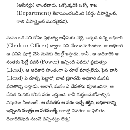
(ఆఫీసర్లు) లాంటివారు. ఒక్కొక్కరికి ఒక్కో శాఖ
(Department) కేటాయించబడింది (వర్షం డిపార్ట్మెంట్,
గాలి డిపార్ట్మెంట్ మొదలైనవి).
మనం ఒక పని కోసం ప్రభుత్వ ఆఫీసుకు వెళ్లి, అక్కడ ఉన్న అధికారి
(Clerk or Officer) ద్వారా పని చేయించుకుంటాం. ఆ అధికారి
ఆ పనిని పూర్తి చేసి మనకు రిజల్ట్ ఇస్తాడు. కానీ.. ఆ అధికారికి ఆ
సంతకం పెట్టే పవర్ (Power) ఇచ్చింది ఎవరు? ప్రభుత్వం
(Head). ఆ అధికారి సొంతంగా ఏ రూల్ మార్చలేడు. పైన బాస్
(Head) ఏ రూల్స్ పెట్టారో, వాటి ప్రకారమే అధికారి మనకు
ఫలితాన్ని ఇస్తాడు. అలాగే, మనం ఏ దేవతను పూజించినా, ఆ
దేవత మనకు కోరిన వరం ఇస్తుంది. కానీ గుర్తుంచుకోవాల్సిన
విషయం ఏంటంటే..
ఆ దేవతకు ఆ వరం ఇచ్చే శక్తిని, అధికారాన్ని
ఇచ్చింది మాత్రం ఆ పరమాత్మే.
కాబట్టి చివరగా ఆ ఫలితం
దేవాదిదేవుడి నుంచే వచ్చినట్లు లెక్క!