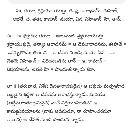
సః, తయా, శ్రద్ధయా, యుక్తః, తస్య, ఆరాధనమ్​, ఈహతే,
లభతే, చ, తతః, కామాన్​, మయా, ఏవ, విహితాన్​, హి, తాన్​.
సః = ఆ భక్తుడు; తయా = అటువంటి; శ్రద్ధయాయుక్తః =
శ్రద్ధాయుక్తుడై; తస్యాః ఆరాధనమ్​ = ఆ దేవతారాధనను; ఈహతే =
ఒనర్చుతాడు; తతః చ = ఆ దేవత నుండి; మయా ఏవ = నా
చేతనే; విహితాన్​ = విధింపబడిన; తాన్​ = ఆ; కామాన్​ =
విషయాలను; లభతే హి = పొందుతున్నాడు కదా.
తా ॥ (తరువాత, విశేష దేవతారాధకుడైన) ఆ భక్తుడు మత్ప్రసాద
లబ్ధమైన శ్రద్ధతో ఆ దేవతను ఆరాధిస్తున్నాడు. మరియు,
(తద్దేవతాంతర్యామినైన) నాచే నిర్ణయింపబడిన* ఆ
కామ్యవిషయాలను (నాకు అధీనుడూ, నా రూపాంతరమూ
అయిన) ఆ దేవత నుండి పొందుచున్నాడు.