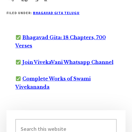
FILED UNDER:
BHAGAVAD GITA TELUGU
Bhagavad Gita: 18 Chapters, 700
Verses
Join VivekaVani Whatsapp Channel
Complete Works of Swami
Vivekananda
Primary
Sidebar
Search
this