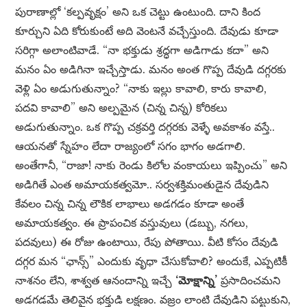
పురాణాల్లో ‘కల్పవృక్షం’ అని ఒక చెట్టు ఉంటుంది. దాని కింద
కూర్చుని ఏది కోరుకుంటే అది వెంటనే వచ్చేస్తుంది. దేవుడు కూడా
సరిగ్గా అలాంటివాడే. “నా భక్తుడు శ్రద్ధగా అడిగాడు కదా” అని
మనం ఏం అడిగినా ఇచ్చేస్తాడు. మనం అంత గొప్ప దేవుడి దగ్గరకు
వెళ్లి ఏం అడుగుతున్నాం? “నాకు ఇల్లు కావాలి, కారు కావాలి,
పదవి కావాలి” అని అల్పమైన (చిన్న చిన్న) కోరికలు
అడుగుతున్నాం. ఒక గొప్ప చక్రవర్తి దగ్గరకు వెళ్ళే అవకాశం వస్తే..
ఆయనతో స్నేహం లేదా రాజ్యంలో సగం భాగం అడగాలి.
అంతేగానీ, “రాజా! నాకు రెండు కిలోల వంకాయలు ఇప్పించు” అని
అడిగితే ఎంత అమాయకత్వమో.. సర్వశక్తిమంతుడైన దేవుడిని
కేవలం చిన్న చిన్న లౌకిక లాభాలు అడగడం కూడా అంతే
అమాయకత్వం. ఈ ప్రాపంచిక వస్తువులు (డబ్బు, నగలు,
పదవులు) ఈ రోజు ఉంటాయి, రేపు పోతాయి. వీటి కోసం దేవుడి
దగ్గర మన “ఛాన్స్” ఎందుకు వృధా చేసుకోవాలి? అందుకే, ఎప్పటికీ
నాశనం లేని, శాశ్వత ఆనందాన్ని ఇచ్చే
‘మోక్షాన్ని’
ప్రసాదించమని
అడగడమే తెలివైన భక్తుడి లక్షణం. వజ్రం లాంటి దేవుడిని పట్టుకుని,