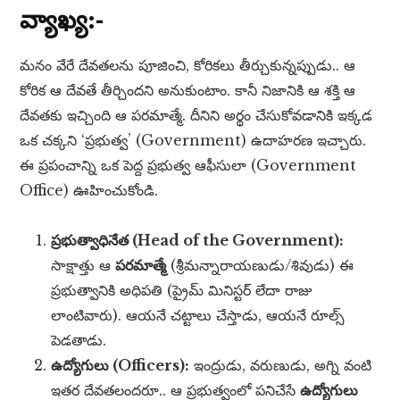
వ్యాఖ్య:-
మనం వేరే దేవతలను పూజించి, కోరికలు తీర్చుకున్నప్పుడు.. ఆ
కోరిక ఆ దేవతే తీర్చిందని అనుకుంటాం. కానీ నిజానికి ఆ శక్తి ఆ
దేవతకు ఇచ్చింది ఆ పరమాత్మే. దీనిని అర్థం చేసుకోవడానికి ఇక్కడ
ఒక చక్కని ‘ప్రభుత్వ’ (Government) ఉదాహరణ ఇచ్చారు.
ఈ ప్రపంచాన్ని ఒక పెద్ద ప్రభుత్వ ఆఫీసులా (Government
Office) ఊహించుకోండి.
ప్రభుత్వాధినేత (Head of the Government):
సాక్షాత్తు ఆ
పరమాత్మే
(శ్రీమన్నారాయణుడు/శివుడు) ఈ
ప్రభుత్వానికి అధిపతి (ప్రైమ్ మినిస్టర్ లేదా రాజు
లాంటివారు). ఆయనే చట్టాలు చేస్తాడు, ఆయనే రూల్స్
పెడతాడు.
ఉద్యోగులు (Officers):
ఇంద్రుడు, వరుణుడు, అగ్ని వంటి
ఇతర దేవతలందరూ.. ఆ ప్రభుత్వంలో పనిచేసే
ఉద్యోగులు