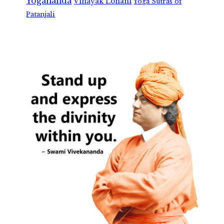
Yogananda
Vinayak Lohani
Yoga Sutras of
Patanjali