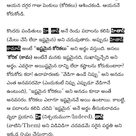
ఆయన దగ్గర గాజు పెంకులు (కోరికలు) ఆశించకండి. ఆయననే
కోరుకోండి.
కొందరు పండితులు
,
అనే రెండు పదాలను కలిపి
హి
తాన్
హితాన్
(మేలు చేసే లేదా ఇష్టమైన) అని చదువుతారు. అప్పుడు
హితాన్
అంటే
“ఇష్టమైన కోరికలు”
అని అర్థం వస్తుంది. అసలు
కామాన్
‘కోరిక’ (కామ)
అంటేనే మనకు ఇష్టమైనది, సుఖాన్నిచ్చేది అని
అర్థం. ఎవరైనా అయిష్టమైన దాన్ని లేదా కష్టాలను కోరుకుంటారా?
కోరుకోరు కదా! ఉదాహరణకు “వేడిగా ఉండే నిప్పు” అని అనడం
ఎంత అనవసరమో (ఎందుకంటే నిప్పు ఎప్పుడూ వేడిగానే
ఉంటుంది), “ఇష్టమైన కోరికలు” అని అనడం కూడా అంతే
అనవసరం. కోరికలు ఎలాగూ ఇష్టమైనవే అయి ఉంటాయి. కాబట్టి,
ఆ పదాలను కలిపి చదివి ‘ఇష్టమైన’ అనే అర్థం తీసుకురావడం
వృధా ప్రయాస.
(నిశ్చయముగా/Indeed),
హి
తాన్
(వాటిని/Them) అని విడివిడిగా చదవడమే సరైన పద్ధతి అని
ఇక్కడ స్పష్టం చేస్తున్నారు.