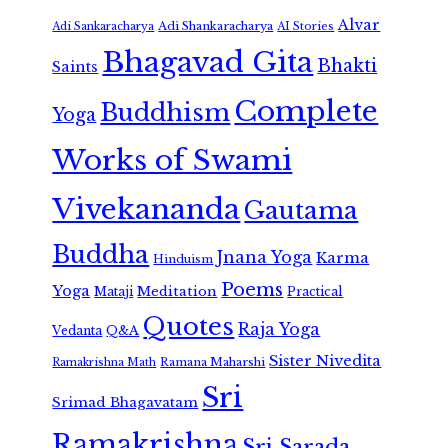
Alvar
Adi Shankaracharya
Adi Sankaracharya
AI Stories
Bhagavad Gita
Bhakti
Saints
Complete
Buddhism
Yoga
Works of Swami
Vivekananda
Gautama
Buddha
Jnana Yoga
Karma
Hinduism
Poems
Yoga
Meditation
Mataji
Practical
Quotes
Raja Yoga
Vedanta
Q&A
Sister Nivedita
Ramana Maharshi
Ramakrishna Math
Sri
Srimad Bhagavatam
Ramakrishna
Sri Sarada