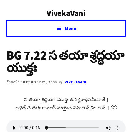
Additional
Skip
Skip
VivekaVani
to
to
menu
main
primary
Voice
content
sidebar
Menu
of
Vivekananda
BG 7.22 స తయా శ్రద్ధయా
యుక్తః
Posted on
OCTOBER 21, 2009
by
VIVEKAVANI
స తయా శ్రద్ధయా యుక్తః తస్యారాధనమీహతే ।
లభతే చ తతః కామాన్​ మయైవ విహితాన్​ హి తాన్​ ॥ 22