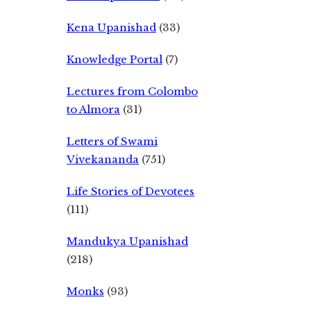
Kena Upanishad
(33)
Knowledge Portal
(7)
Lectures from Colombo
to Almora
(31)
Letters of Swami
Vivekananda
(751)
Life Stories of Devotees
(111)
Mandukya Upanishad
(218)
Monks
(93)