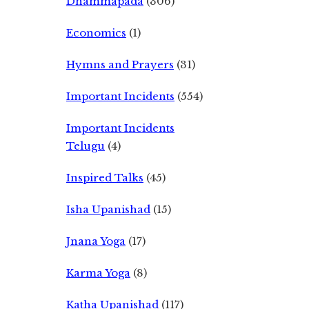
Dhammapada
(306)
Economics
(1)
Hymns and Prayers
(31)
Important Incidents
(554)
Important Incidents
Telugu
(4)
Inspired Talks
(45)
Isha Upanishad
(15)
Jnana Yoga
(17)
Karma Yoga
(8)
Katha Upanishad
(117)