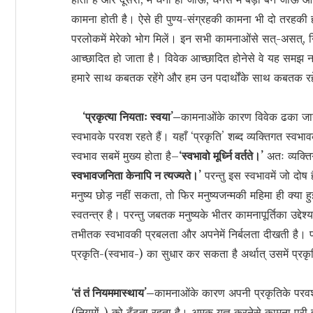
कामना होती है। ऐसे ही पुण्य-संग्रहकी कामना भी दो तरहकी हो
परलोकमें मेरेको भोग मिलें। इन सभी कामनाओंसे सत्-असत्, न
आच्छादित हो जाता है। विवेक आच्छादित होनेसे वे यह समझ नहीं
हमारे साथ कबतक रहेंगे और हम उन पदार्थोंके साथ कबतक रहे
‘प्रकृत्या नियताः स्वया’–
कामनाओंके कारण विवेक ढका जानेसे
स्वभावके परवश रहते हैं। यहाँ ‘प्रकृति’ शब्द व्यक्तिगत स्व
स्वभाव सबमें मुख्य होता है–
‘स्वभावो मूर्ध्नि वर्तते।’
अतः व्यक्त
स्वभावजनिता केनापि न त्यज्यते।’
परन्तु इस स्वभावमें जो दोष
मनुष्य छोड़ नहीं सकता, तो फिर मनुष्यजन्मकी महिमा ही क्या हुई?
स्वतन्त्र है। परन्तु जबतक मनुष्यके भीतर कामनापूर्तिका उद
तभीतक स्वभावकी प्रबलता और अपनेमें निर्बलता दीखती है। पर
प्रकृति-(स्वभाव-) का सुधार कर सकता है अर्थात् उसमें प्र
‘तं तं नियममास्थाय’–
कामनाओंके कारण अपनी प्रकृतिके परवश ह
(नियमों-) को ढूँढ़ता रहता है। अमुक यज्ञ करनेसे कामना पूर