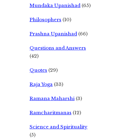
Mundaka Upanishad
(65)
Philosophers
(10)
Prashna Upanishad
(66)
Questions and Answers
(42)
Quotes
(29)
Raja Yoga
(33)
Ramana Maharshi
(3)
Ramcharitmanas
(12)
Science and Spirituality
(5)