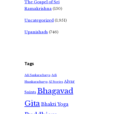
The Gospel of Sri
Ramakrishna
(150)
Uncategorized
(1,951)
Upanishads
(746)
Tags
Adi
Adi Sankaracharya
Alvar
Shankaracharya
AI Stories
Bhagavad
Saints
Gita
Bhakti Yoga