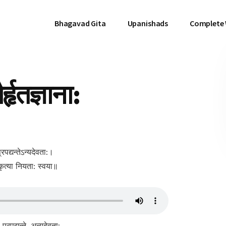
Bhagavad Gita
Upanishads
Complete
्हृतज्ञाना:
 प्रपद्यन्तेऽन्यदेवता:।
कृत्या नियता: स्वया॥
, प्रपद्यन्ते, अन्यदेवता:,