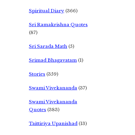
Spiritual Diary
(366)
Sri Ramakrishna Quotes
(87)
Sri Sarada Math
(5)
Srimad Bhagavatam
(1)
Stories
(359)
Swami Vivekananda
(37)
Swami Vivekananda
Quotes
(383)
Taittiriya Upanishad
(13)