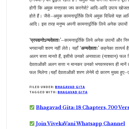
होगी कि अमुक मन्त्रका जप करनेसे? आदि-आदि उपाय खोजता
होते हैं। जैसे–अमुक कामनापूर्तिके लिये अमुक विधिसे यज्
आदि। इस तरह मनुष्य अपनी कामनापूर्तिके लिये अनेक उपायो
‘प्रपद्यन्तेऽन्यदेवताः’–
कामनापूर्तिके लिये अनेक उपायों और निय
भगवान्की शरण नहीं लेते। यहाँ
‘अन्यदेवताः’
कहनेका तात्पर्य है
अलग सत्ता मानते हैं, इसीसे उनको अन्तवाला (नाशवान्) फल 
देवताओंकी अलग सत्ता न मानकर उनको भगवत्स्वरूप ही मानें 
फल मिलेगा।यहाँ देवताओंकी शरण लेनेमें दो कारण मुख्य ह
FILED UNDER:
BHAGAVAD GITA
TAGGED WITH:
BHAGAVAD GITA
Bhagavad Gita: 18 Chapters, 700 Ver
Join VivekaVani Whatsapp Channel