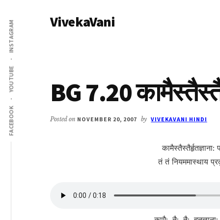
Additional
Skip
Skip
VivekaVani
to
to
menu
INSTAGRAM
main
primary
Voice
content
sidebar
of
Vivekananda
YOUTUBE
BG 7.20 कामैस्तैस्तैर
FACEBOOK
Posted on
NOVEMBER 20, 2007
by
VIVEKAVANI HINDI
कामैस्तैस्तैर्हृतज्ञाना:
तं तं नियममास्थाय प्र
कामै:, तै:, तै:, हृतज्ञाना: