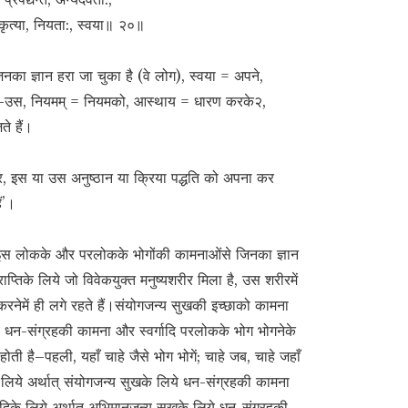
रकृत्या, नियता:, स्वया॥ २०॥
जिनका ज्ञान हरा जा चुका है (वे लोग), स्वया = अपने,
= उस-उस, नियमम् = नियमको, आस्थाय = धारण करके२,
ते हैं।
र, इस या उस अनुष्ठान या क्रिया पद्धति को अपना कर
ं’।
 इस लोकके और परलोकके भोगोंकी कामनाओंसे जिनका ज्ञान
ाप्तिके लिये जो विवेकयुक्त मनुष्यशरीर मिला है, उस शरीरमें
करनेमें ही लगे रहते हैं।संयोगजन्य सुखकी इच्छाको कामना
े धन-संग्रहकी कामना और स्वर्गादि परलोकके भोग भोगनेके
ी है–पहली, यहाँ चाहे जैसे भोग भोगें; चाहे जब, चाहे जहाँ
लिये अर्थात् संयोगजन्य सुखके लिये धन-संग्रहकी कामना
 आदिके लिये अर्थात् अभिमानजन्य सुखके लिये धन-संग्रहकी