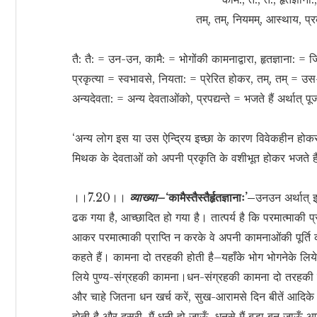
तम्, तम्, नियमम्, आस्थाय, प्
तै: तै: = उन-उन, कामै: = भोगोंकी कामनाद्वारा, हृतज्ञाना: = 
प्रकृत्या = स्वभावसे, नियता: = प्रेरित होकर, तम्, तम् 
अन्यदेवता: = अन्य देवताओंको, प्रपद्यन्ते = भजते हैं अर्थात् पूज
‘अन्य लोग इस या उस ऐन्द्रिय इच्छा के कारण विवेकहीन होक
मिथक के देवताओं को अपनी प्रकृति के वशीभूत होकर भजते है
।।7.20।।
व्याख्या–
‘कामैस्तैस्तैर्हृतज्ञानाः’–
उनउन अर्थात्
ढक गया है, आच्छादित हो गया है। तात्पर्य है कि परमात्माकी प्र
आकर परमात्माकी प्राप्ति न करके वे अपनी कामनाओंकी पूर्ति 
कहते हैं। कामना दो तरहकी होती है–यहाँके भोग भोगनेके लिय
लिये पुण्य-संग्रहकी कामना।धन-संग्रहकी कामना दो तरहकी होत
और चाहे जितना धन खर्च करें, सुख-आरामसे दिन बीतें आदिके 
होती है और दूसरी, मैं धनी हो जाऊँ, धनसे मैं बड़ा बन जाऊँ