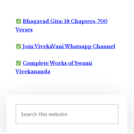
Bhagavad Gita: 18 Chapters, 700
Verses
Join VivekaVani Whatsapp Channel
Complete Works of Swami
Vivekananda
Primary
Sidebar
Search
this
website