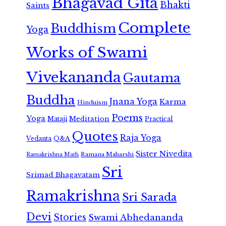
Bhagavad Gita
Bhakti
Saints
Complete
Buddhism
Yoga
Works of Swami
Vivekananda
Gautama
Buddha
Jnana Yoga
Karma
Hinduism
Poems
Yoga
Meditation
Mataji
Practical
Quotes
Raja Yoga
Vedanta
Q&A
Sister Nivedita
Ramana Maharshi
Ramakrishna Math
Sri
Srimad Bhagavatam
Ramakrishna
Sri Sarada
Devi
Stories
Swami Abhedananda