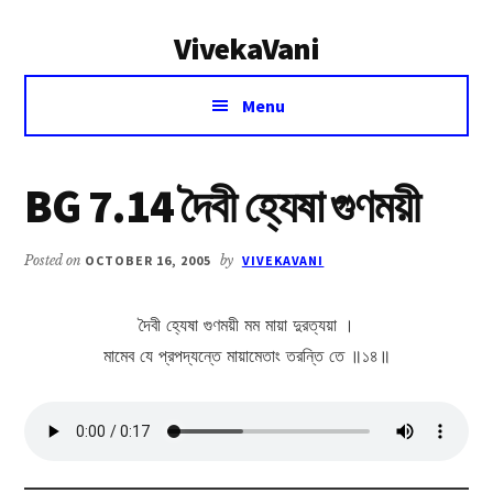
Additional
Skip
Skip
VivekaVani
to
to
menu
main
primary
Voice
content
sidebar
Menu
of
Vivekananda
BG 7.14 দৈবী হ্যেষা গুণময়ী
Posted on
OCTOBER 16, 2005
by
VIVEKAVANI
দৈবী হ্যেষা গুণময়ী মম মায়া দুরত্যয়া ।
মামেব যে প্রপদ্যন্তে মায়ামেতাং তরন্তি তে ॥১৪॥