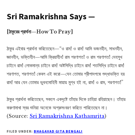
Sri Ramakrishna Says —
[ঠাকুরের প্রার্থনা—How To Pray]
ঠাকুর এইবার প্রার্থনা করিতেছেন—“ও রাম! ও রাম! আমি ভজনহীন, সাধনহীন,
জ্ঞানহীন, ভক্তিহীন—আমি ক্রিয়াহীন! রাম শরণাগত! ও রাম শরণাগত! দেহসুখ
চাইনে রাম! লোকমান্য চাইনে রাম! অষ্টসিদ্ধি চাইনে রাম! শতসিদ্ধি চাইনে রাম!
শরণাগত, শরণাগত! কেবল এই করো—যেন তোমার শ্রীপাদপদ্মে শুদ্ধাভক্তি হয়
রাম! আর যেন তোমার ভুবনমোহিনী মায়ায় মুগ্ধ হই না, রাম! ও রাম, শরণাগত!”
ঠাকুর প্রার্থনা করিতেছেন, সকলে একদৃষ্টে তাঁহার দিকে চাহিয়া রহিয়াছেন। তাঁহার
করুণামাখা স্বর শুনিয়া অনেকে অশ্রুসংবরণ করিতে পারিতেছেন না।
(Source:
Sri Ramakrishna Kathamrita
)
FILED UNDER:
BHAGAVAD GITA BENGALI