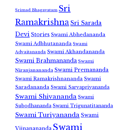
Sri
Srimad Bhagavatam
Ramakrishna
Sri Sarada
Devi
Stories
Swami Abhedananda
Swami Adbhutananda
Swami
Swami Akhandananda
Advaitananda
Swami Brahmananda
Swami
Swami Premananda
Niranjanananda
Swami Ramakrishnananda
Swami
Saradananda
Swami Sarvapriyananda
Swami Shivananda
Swami
Subodhananda
Swami Trigunatitananda
Swami Turiyananda
Swami
Swami
Vijnanananda