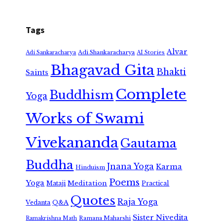
Tags
Alvar
Adi Shankaracharya
Adi Sankaracharya
AI Stories
Bhagavad Gita
Bhakti
Saints
Complete
Buddhism
Yoga
Works of Swami
Vivekananda
Gautama
Buddha
Jnana Yoga
Karma
Hinduism
Poems
Yoga
Meditation
Mataji
Practical
Quotes
Raja Yoga
Vedanta
Q&A
Sister Nivedita
Ramana Maharshi
Ramakrishna Math