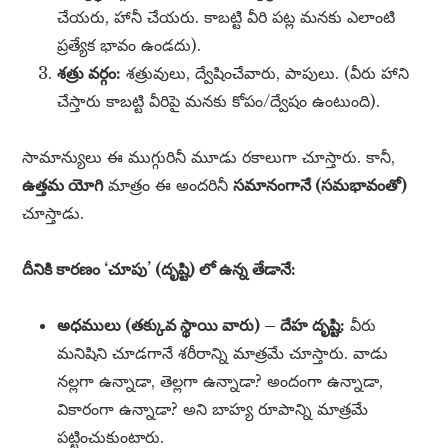
చేయరు, హానీ చేయరు. కాబట్టి వీరి పట్ల మనకు ఎలాంటి
ప్రత్యేక భావం ఉండదు).
శత్రు వర్గం:
శత్రువులు, ద్వేషించేవారు, పాపులు. (వీరు హాని
చేస్తారు కాబట్టి వీరిపై మనకు కోపం/ద్వేషం ఉంటుంది).
సామాన్యులు ఈ ముగ్గురినీ మూడు రకాలుగా చూస్తారు. కానీ,
ఉత్తమ యోగి
మాత్రం ఈ అందరినీ
సమానంగానే (సమభావంతో)
చూస్తాడు.
దీనికి కారణం ‘చూపు’ (దృష్టి) లో ఉన్న తేడానే:
అధములు (తక్కువ స్థాయి వారు) – దేహ దృష్టి:
వీరు
మనిషిని చూడగానే శరీరాన్ని మాత్రమే చూస్తారు. వాడు
నల్లగా ఉన్నాడా, తెల్లగా ఉన్నాడా? అందంగా ఉన్నాడా,
వికారంగా ఉన్నాడా? అని బాహ్య రూపాన్ని మాత్రమే
పట్టించుకుంటారు.