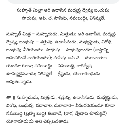
సుహృత్​ మిత్రా అరి ఉదాసీన మధ్యస్థ ద్వేష్య బంధుషు,
సాధుషు, అపి, చ, పాపేషు, సమబుద్ధిః, విశిష్యతే.
సుహృత్​ మిత్ర = సుహృదుడు, మిత్రుడు; అరి ఉదాసీన, మధ్యస్థ
ద్వేష్య, బంధుషు = శత్రువు, ఉదాసీనుడు, మధ్యస్థుడు, విరోధి,
బంధువు-వీరియందూ; సాధుషు = సాధువులందూ (శాస్త్రాన్ని
అనుసరించే వారియందూ); పాపేషు అపి చ = దురాచారుల
యందూ కూడా; సమబుద్ధిః = సమబుద్ధి, రాగద్వేష
శూన్యుడైనవాడు; విశిష్యతే = శ్రేష్ఠుడు, యోగారూఢుడు
అవుతున్నాడు.
తా ॥ సుహృదుడు, మిత్రుడు, శత్రువు, ఉదాసీనుడు, మధ్యస్థుడు,
విరోధి, బంధువు, సదాచారి, దురాచారి– వీరందరియందూ కూడా
సమబుద్ధి (బ్రహ్మ బుద్ధి) కలవాడే, (రాగ, ద్వేషాది శూన్యుడే)
యోగారూఢుడు అని చెప్పబడతాడు.