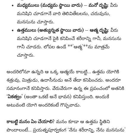
మధ్యములు (మధ్యమ స్థాయి వారు) – మనో దృష్టి:
వీరు
మనిషిని చూడగానే వారి తెలివితేటలను, చదువును,
మనసును చూస్తారు.
ఉత్తములు (అత్యున్నత స్థాయి వారు) – ఆత్మ దృష్టి:
వీరు
మనిషిని చూడగానే పైకి కనిపించే శరీరాన్ని గానీ, మనసును
గానీ చూడరు. లోపల ఉండే **’ఆత్మ’**ను మాత్రమే
చూస్తారు.
అందరిలోనూ ఉన్నది ఆ ఒక్క ఆత్మయే కాబట్టి… ఉత్తమ యోగికి
శత్రువు, మిత్రుడు, ఉదాసీనుడు అనే తేడా కనిపించదు. అందరూ
సమానంగానే కనిపిస్తారు. వేరువేరుగా ఉన్న ఈ ప్రపంచంలో అతనికి
‘ఏకత్వం’
(అంతా ఒకటే అనే భావన) కనిపిస్తుంది. అందుకే
అటువంటి యోగి అందరికంటే గొప్పవాడు.
కాబట్టి మనం ఏం చేయాలి?
మనం కూడా ఆ ఉత్తమ స్థితిని
పొందాలంటే… ప్రయత్నపూర్వకంగ ‘నేను శరీరాన్ని, నేను మనసును’