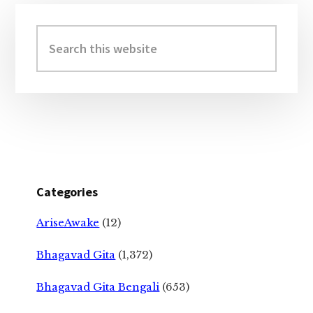
Primary
Sidebar
Search
this
website
Categories
AriseAwake
(12)
Bhagavad Gita
(1,372)
Bhagavad Gita Bengali
(653)