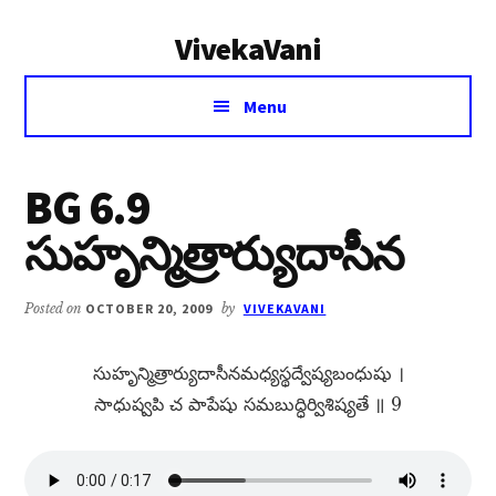
Additional
Skip
Skip
VivekaVani
to
to
menu
main
primary
Voice
content
sidebar
Menu
of
Vivekananda
BG 6.9
సుహృన్మిత్రార్యుదాసీన
Posted on
OCTOBER 20, 2009
by
VIVEKAVANI
సుహృన్మిత్రార్యుదాసీనమధ్యస్థద్వేష్యబంధుషు ।
సాధుష్వపి చ పాపేషు సమబుద్ధిర్విశిష్యతే ॥ 9