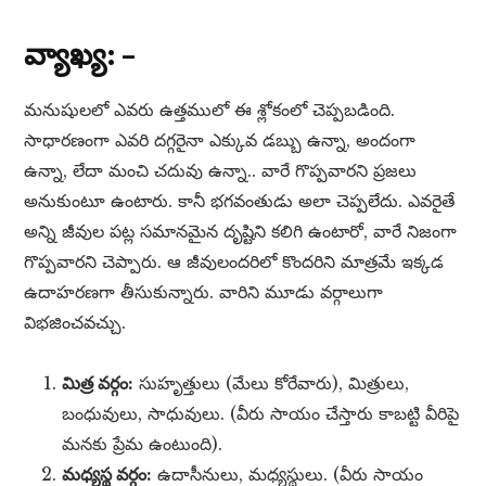
వ్యాఖ్య: –
మనుషులలో ఎవరు ఉత్తములో ఈ శ్లోకంలో చెప్పబడింది.
సాధారణంగా ఎవరి దగ్గరైనా ఎక్కువ డబ్బు ఉన్నా, అందంగా
ఉన్నా, లేదా మంచి చదువు ఉన్నా.. వారే గొప్పవారని ప్రజలు
అనుకుంటూ ఉంటారు. కానీ భగవంతుడు అలా చెప్పలేదు. ఎవరైతే
అన్ని జీవుల పట్ల సమానమైన దృష్టిని కలిగి ఉంటారో, వారే నిజంగా
గొప్పవారని చెప్పారు. ఆ జీవులందరిలో కొందరిని మాత్రమే ఇక్కడ
ఉదాహరణగా తీసుకున్నారు. వారిని మూడు వర్గాలుగా
విభజించవచ్చు.
మిత్ర వర్గం:
సుహృత్తులు (మేలు కోరేవారు), మిత్రులు,
బంధువులు, సాధువులు. (వీరు సాయం చేస్తారు కాబట్టి వీరిపై
మనకు ప్రేమ ఉంటుంది).
మధ్యస్థ వర్గం:
ఉదాసీనులు, మధ్యస్థులు. (వీరు సాయం