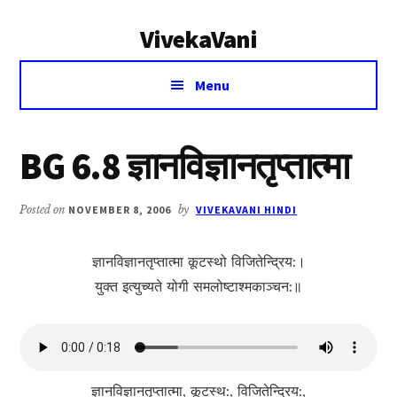
Additional
Skip
Skip
VivekaVani
to
to
menu
main
primary
Voice
content
sidebar
Menu
of
Vivekananda
BG 6.8 ज्ञानविज्ञानतृप्तात्मा
Posted on
NOVEMBER 8, 2006
by
VIVEKAVANI HINDI
ज्ञानविज्ञानतृप्तात्मा कूटस्थो विजितेन्द्रिय:।
युक्त इत्युच्यते योगी समलोष्टाश्मकाञ्चन:॥
ज्ञानविज्ञानतृप्तात्मा, कूटस्थ:, विजितेन्द्रिय:,