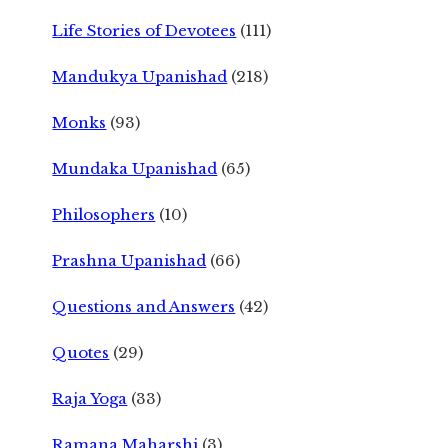
Life Stories of Devotees
(111)
Mandukya Upanishad
(218)
Monks
(93)
Mundaka Upanishad
(65)
Philosophers
(10)
Prashna Upanishad
(66)
Questions and Answers
(42)
Quotes
(29)
Raja Yoga
(33)
Ramana Maharshi
(3)