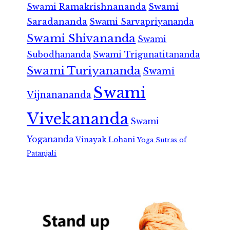
Swami Ramakrishnananda
Swami
Saradananda
Swami Sarvapriyananda
Swami Shivananda
Swami
Subodhananda
Swami Trigunatitananda
Swami Turiyananda
Swami
Swami
Vijnanananda
Vivekananda
Swami
Yogananda
Vinayak Lohani
Yoga Sutras of
Patanjali