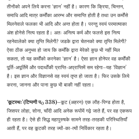
तीनोंको अपने लिये करना ‘ज्ञान’ नहीं है। कारण कि क्रिया, चिन्तन,
समाधि आदि मात्र कर्मोंका आरम्भ और समाप्ति होती है तथा उन कर्मोंसे
मिलनेवाले फलका भी आदि और अन्त होता है। परन्तु स्वयं परमात्माका
अंश होनेसे नित्य रहता है। अतः अनित्य कर्म और फलसे इस नित्य
रहनेवालेको क्या तृप्ति मिलेगी? जडके द्वारा चेतनको क्या तृप्ति मिलेगी?
ऐसा ठीक अनुभव हो जाय कि कर्मोंके द्वारा मेरेको कुछ भी नहीं मिल
सकता, तो यह कर्मोंको करनेका ‘ज्ञान’ है। ऐसा ज्ञान होनेपर वह कर्मोंकी
पूर्ति-अपूर्तिमें और पदार्थोंकी प्राप्ति-अप्राप्तिमें सम रहेगा–यह ‘विज्ञान’
है। इस ज्ञान और विज्ञानसे वह स्वयं तृप्त हो जाता है। फिर उसके लिये
करना, जानना और पाना कुछ भी बाकी नहीं रहता।
‘कूटस्थः'(टिप्पणी प
338)–
कूट (अहरन) एक लौह-पिण्ड होता है,
0
जिसपर लोहा, सोना, चाँदी आदि अनेक रूपोंमें गढ़े जाते हैं, पर वह एकरूप
ही रहता है। ऐसे ही सिद्ध महापुरुषके सामने तरह-तरहकी परिस्थितियाँ
आती हैं, पर वह कूटकी तरह ज्यों-का-त्यों निर्विकार रहता है।