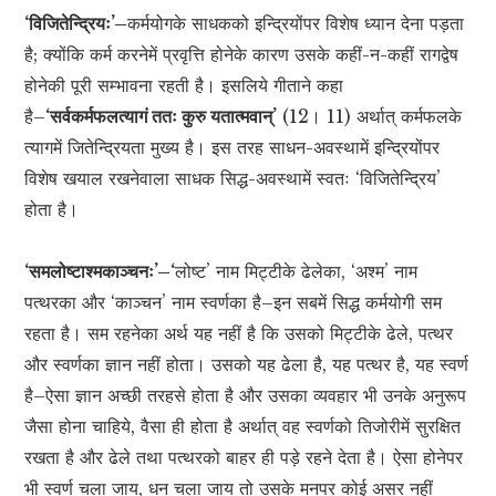
‘विजितेन्द्रियः’–
कर्मयोगके साधकको इन्द्रियोंपर विशेष ध्यान देना पड़ता
है; क्योंकि कर्म करनेमें प्रवृत्ति होनेके कारण उसके कहीं-न-कहीं रागद्वेष
होनेकी पूरी सम्भावना रहती है। इसलिये गीताने कहा
है–
‘सर्वकर्मफलत्यागं ततः कुरु यतात्मवान्’
(12। 11) अर्थात् कर्मफलके
त्यागमें जितेन्द्रियता मुख्य है। इस तरह साधन-अवस्थामें इन्द्रियोंपर
विशेष खयाल रखनेवाला साधक सिद्ध-अवस्थामें स्वतः ‘विजितेन्द्रिय’
होता है।
‘समलोष्टाश्मकाञ्चनः’–‘
लोष्ट’ नाम मिट्टीके ढेलेका, ‘अश्म’ नाम
पत्थरका और ‘काञ्चन’ नाम स्वर्णका है–इन सबमें सिद्ध कर्मयोगी सम
रहता है। सम रहनेका अर्थ यह नहीं है कि उसको मिट्टीके ढेले, पत्थर
और स्वर्णका ज्ञान नहीं होता। उसको यह ढेला है, यह पत्थर है, यह स्वर्ण
है–ऐसा ज्ञान अच्छी तरहसे होता है और उसका व्यवहार भी उनके अनुरूप
जैसा होना चाहिये, वैसा ही होता है अर्थात् वह स्वर्णको तिजोरीमें सुरक्षित
रखता है और ढेले तथा पत्थरको बाहर ही पड़े रहने देता है। ऐसा होनेपर
भी स्वर्ण चला जाय, धन चला जाय तो उसके मनपर कोई असर नहीं