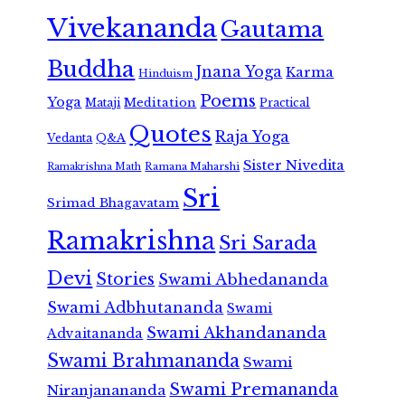
Vivekananda
Gautama
Buddha
Jnana Yoga
Karma
Hinduism
Poems
Yoga
Meditation
Mataji
Practical
Quotes
Raja Yoga
Vedanta
Q&A
Sister Nivedita
Ramana Maharshi
Ramakrishna Math
Sri
Srimad Bhagavatam
Ramakrishna
Sri Sarada
Devi
Stories
Swami Abhedananda
Swami Adbhutananda
Swami
Swami Akhandananda
Advaitananda
Swami Brahmananda
Swami
Swami Premananda
Niranjanananda