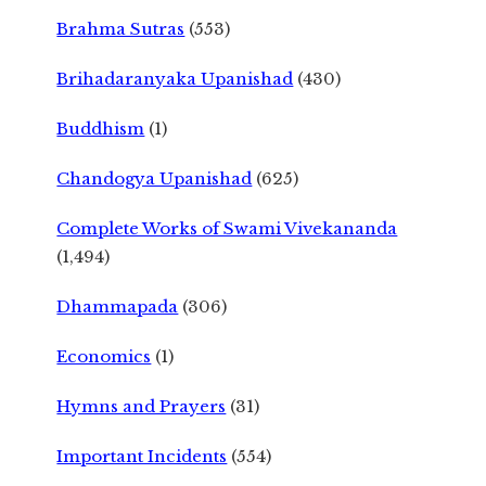
Brahma Sutras
(553)
Brihadaranyaka Upanishad
(430)
Buddhism
(1)
Chandogya Upanishad
(625)
Complete Works of Swami Vivekananda
(1,494)
Dhammapada
(306)
Economics
(1)
Hymns and Prayers
(31)
Important Incidents
(554)