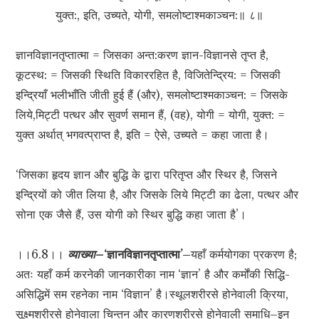
युक्त:, इति, उच्यते, योगी, समलोष्टाश्मकाञ्चन:॥ ८॥
ज्ञानविज्ञानतृप्तात्मा = जिसका अन्त:करण ज्ञान-विज्ञानसे तृप्त है,
कूटस्थ: = जिसकी स्थिति विकाररहित है, विजितेन्द्रिय: = जिसकी
इन्द्रियाँ भलीभाँति जीती हुई हैं (और), समलोष्टाश्मकाञ्चन: = जिसके
लिये,मिट्टी पत्थर और सुवर्ण समान हैं, (वह), योगी = योगी, युक्त: =
युक्त अर्थात् भगवत्प्राप्त है, इति = ऐसे, उच्यते = कहा जाता है।
‘जिसका हृदय ज्ञान और बुद्धि के द्वारा परितृप्त और स्थिर है, जिसने
इन्द्रियों को जीत लिया है, और जिसके लिये मिट्टी का ढेला, पत्थर और
सोना एक जैसे हैं, उस योगी को स्थिर बुद्धि कहा जाता है’।
।।6.8।।
व्याख्या–
‘ज्ञानविज्ञानतृप्तात्मा’–
यहाँ कर्मयोगका प्रकरण है;
अतः यहाँ कर्म करनेकी जानकारीका नाम ‘ज्ञान’ है और कर्मोंकी सिद्धि-
असिद्धिमें सम रहनेका नाम ‘विज्ञान’ है।स्थूलशरीरसे होनेवाली क्रिया,
सूक्ष्मशरीरसे होनेवाला चिन्तन और कारणशरीरसे होनेवाली समाधि–इन