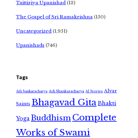
Taittiriya Upanishad
(13)
The Gospel of Sri Ramakrishna
(150)
Uncategorized
(1,951)
Upanishads
(746)
Tags
Alvar
Adi Shankaracharya
Adi Sankaracharya
AI Stories
Bhagavad Gita
Bhakti
Saints
Complete
Buddhism
Yoga
Works of Swami