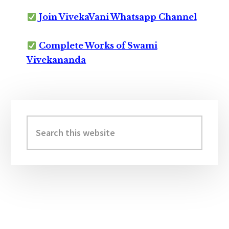
Join VivekaVani Whatsapp Channel
Complete Works of Swami
Vivekananda
Primary
Sidebar
Search
this
website