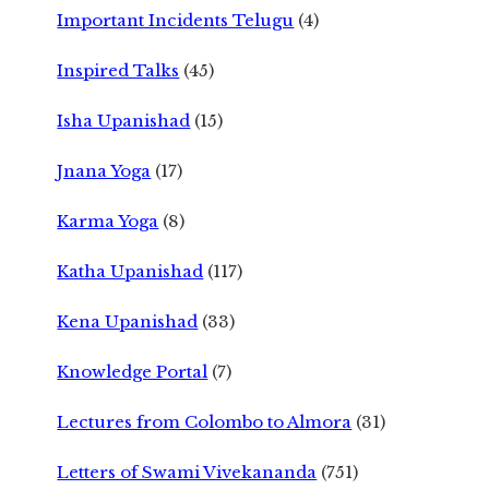
Important Incidents Telugu
(4)
Inspired Talks
(45)
Isha Upanishad
(15)
Jnana Yoga
(17)
Karma Yoga
(8)
Katha Upanishad
(117)
Kena Upanishad
(33)
Knowledge Portal
(7)
Lectures from Colombo to Almora
(31)
Letters of Swami Vivekananda
(751)