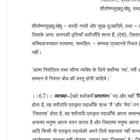
शीतोष्णसुखदु:खेषु, त
शीतोष्णसुखदु:खेषु = सरदी-गरमी और सुख-दु:खादिमें, तथा = 
जिसके अन्त: करणकी वृत्तियाँ भलीभाँति शान्त हैं, (ऐसे), जितात्
सच्चिदानन्दघन परमात्मा, समाहित: = सम्यक् प्रकारसे स्थित हैं 
नहीं।
‘आत्म नियंत्रित तथा सौम्य व्यक्ति के लिये सर्वोच्च ‘स्व’, ग
सम्मान में निरंतर बोध की वस्तु होनी चाहिये।’
।।6.7।।
व्याख्या–
[छठे श्लोकमें
‘अनात्मनः’
पद और यहाँ
‘ज
होता है, वह शरीरादि प्राकृत पदार्थोंके साथ ‘मैं ‘और ‘मेरा
‘जितात्मा’ होता है, वह शरीरादि प्राकृत पदार्थोंसे अपना सम
अनात्मा मनुष्य अपना पतन करता है और जितात्मा मनुष्य अपना
आदि किसी भी प्राकृत पदार्थकी अपने लिये सहायता नहीं मानता
अपनेपनका सम्बन्ध नहीं जोड़ता, उसका नाम ‘जितात्मा’ है। जित