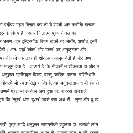
नों पदोंपर गहरा विचार करें तो ये सरदी और गरमीके वाचक
्द्रियके विषय हैं। अगर जितात्मा पुरुष केवल एक
र घ्राण–इन इन्द्रियोंके विषय बाकी रह जायँगे, अर्थात् इनमें
 आयेगी। अतः यहाँ ‘शीत’ और ‘उष्ण’ पद अनुकूलता और
नेपर भीतरमें एक तरहकी शीतलता मालूम देती है और उष्ण
ाप मालूम देता है। तात्पर्य है कि भीतरमें न शीतलता हो और न
ंके अनुकूल-प्रतिकूल विषय, वस्तु, व्यक्ति, घटना, परिस्थिति
रमें जो स्वतःसिद्ध शान्ति है, वह अनुकूलतामें राजी होनेसे
्णमें प्रशान्त रहनेका अर्थ हुआ कि बाहरसे होनेवाले
 कि ‘सुख’ और ‘दुःख’ पदसे क्या अर्थ लें। सुख और दुःख
स्त्री-पुत्र आदि अनुकूल सामग्रीकी बहुलता हो, उसको लोग
्र आदि अनुकूल सामग्रीका अभाव हो, उसको लोग ‘दुःखी’ कहते