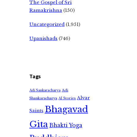
The Gospel of Sri
Ramakrishna
(150)
Uncategorized
(1,951)
Upanishads
(746)
Tags
Adi
Adi Sankaracharya
Alvar
Shankaracharya
AI Stories
Bhagavad
Saints
Gita
Bhakti Yoga