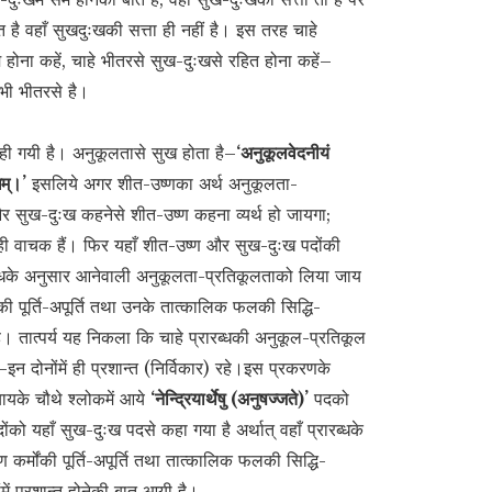
ै वहाँ सुखदुःखकी सत्ता ही नहीं है। इस तरह चाहे
 होना कहें, चाहे भीतरसे सुख-दुःखसे रहित होना कहें–
 भी भीतरसे है।
कही गयी है। अनुकूलतासे सुख होता है–
‘अनुकूलवेदनीयं
खम्।’
इसलिये अगर शीत-उष्णका अर्थ अनुकूलता-
र सुख-दुःख कहनेसे शीत-उष्ण कहना व्यर्थ हो जायगा;
ही वाचक हैं। फिर यहाँ शीत-उष्ण और सुख-दुःख पदोंकी
ारब्धके अनुसार आनेवाली अनुकूलता-प्रतिकूलताको लिया जाय
ंकी पूर्ति-अपूर्ति तथा उनके तात्कालिक फलकी सिद्धि-
ै। तात्पर्य यह निकला कि चाहे प्रारब्धकी अनुकूल-प्रतिकूल
इन दोनोंमें ही प्रशान्त (निर्विकार) रहे।इस प्रकरणके
ायके चौथे श्लोकमें आये
‘नेन्द्रियार्थेषु (अनुषज्जते)’
पदको
ोंको यहाँ सुख-दुःख पदसे कहा गया है अर्थात् वहाँ प्रारब्धके
र्मोंकी पूर्ति-अपूर्ति तथा तात्कालिक फलकी सिद्धि-
ें प्रशान्त होनेकी बात आयी है।