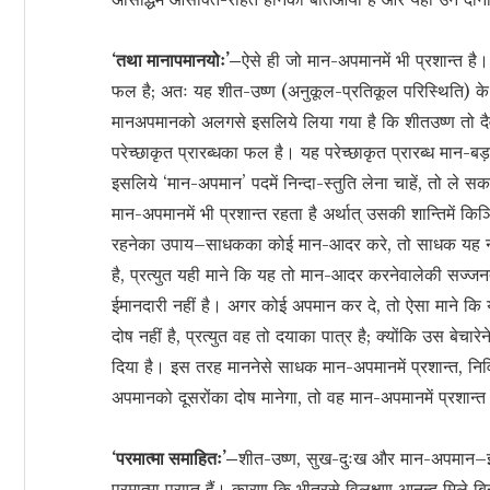
‘तथा मानापमानयोः’–
ऐसे ही जो मान-अपमानमें भी प्रशान्त ह
फल है; अतः यह शीत-उष्ण (अनुकूल-प्रतिकूल परिस्थिति) के
मानअपमानको अलगसे इसलिये लिया गया है कि शीतउष्ण तो दैवे
परेच्छाकृत प्रारब्धका फल है। यह परेच्छाकृत प्रारब्ध मान-बड़ा
इसलिये ‘मान-अपमान’ पदमें निन्दा-स्तुति लेना चाहें, तो ले सकते
मान-अपमानमें भी प्रशान्त रहता है अर्थात् उसकी शान्तिमें कि
रहनेका उपाय–साधकका कोई मान-आदर करे, तो साधक यह न माने 
है, प्रत्युत यही माने कि यह तो मान-आदर करनेवालेकी सज्
ईमानदारी नहीं है। अगर कोई अपमान कर दे, तो ऐसा माने कि य
दोष नहीं है, प्रत्युत वह तो दयाका पात्र है; क्योंकि उस बेचारेन
दिया है। इस तरह माननेसे साधक मान-अपमानमें प्रशान्त, न
अपमानको दूसरोंका दोष मानेगा, तो वह मान-अपमानमें प्रशान्त
‘परमात्मा समाहितः’–
शीत-उष्ण, सुख-दुःख और मान-अपमान–इन छह
परमात्मा प्राप्त हैं। कारण कि भीतरसे विलक्षण आनन्द मिले 