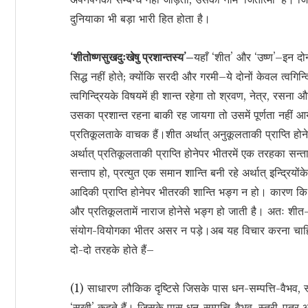
दुनियाका भी बड़ा भारी हित होता है।
‘शीतोष्णसुखदुःखेषु प्रशान्तस्य’–
यहाँ ‘शीत’ और ‘उष्ण’–इन दो
सिद्ध नहीं होते; क्योंकि सरदी और गरमी–ये दोनों केवल त्वगिन
त्वगिन्द्रियके विषयमें ही शान्त रहेगा तो श्रवण, नेत्र, रसना औ
उसका प्रशान्त रहना बाकी रह जायगा तो उसमें पूर्णता नहीं
प्रतिकूलताके वाचक हैं।शीत अर्थात् अनुकूलताकी प्राप्ति हो
अर्थात् प्रतिकूलताकी प्राप्ति होनेपर भीतरमें एक तरहका सन्त
सन्ताप हो, प्रत्युत एक समान शान्ति बनी रहे अर्थात् इन्द्रियो
आदिकी प्राप्ति होनेपर भीतरकी शान्ति भङ्ग न हो। कारण कि भीत
और प्रतिकूलतामें नाराज होनेसे भङ्ग हो जाती है। अतः शीत-उष
संयोग-वियोगका भीतर असर न पड़े।अब यह विचार करना चाहिये
दो-दो तरहके होते हैं–
(1) साधारण लौकिक दृष्टिसे जिसके पास धन-सम्पत्ति-वैभव, 
‘सुखी’ कहते हैं। जिसके पास धन-सम्पत्ति-वैभव, स्त्री-पुत