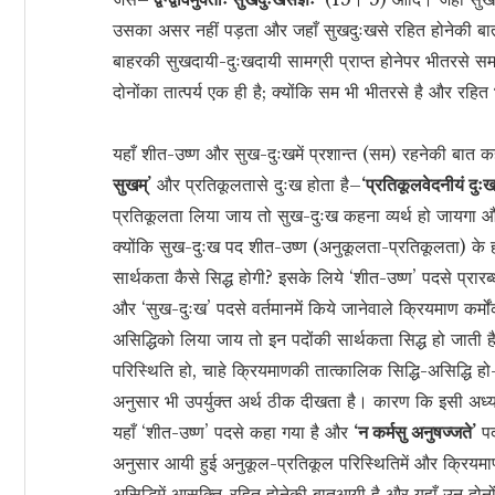
उसका असर नहीं पड़ता और जहाँ सुखदुःखसे रहित होनेकी बात ह
बाहरकी सुखदायी-दुःखदायी सामग्री प्राप्त होनेपर भीतरसे सम
दोनोंका तात्पर्य एक ही है; क्योंकि सम भी भीतरसे है और रहित
यहाँ शीत-उष्ण और सुख-दुःखमें प्रशान्त (सम) रहनेकी बात 
सुखम्’
और प्रतिकूलतासे दुःख होता है–
‘प्रतिकूलवेदनीयं दुः
प्रतिकूलता लिया जाय तो सुख-दुःख कहना व्यर्थ हो जायगा औ
क्योंकि सुख-दुःख पद शीत-उष्ण (अनुकूलता-प्रतिकूलता) के 
सार्थकता कैसे सिद्ध होगी? इसके लिये ‘शीत-उष्ण’ पदसे प्र
और ‘सुख-दुःख’ पदसे वर्तमानमें किये जानेवाले क्रियमाण कर्मो
असिद्धिको लिया जाय तो इन पदोंकी सार्थकता सिद्ध हो जाती ह
परिस्थिति हो, चाहे क्रियमाणकी तात्कालिक सिद्धि-असिद्धि हो–
अनुसार भी उपर्युक्त अर्थ ठीक दीखता है। कारण कि इसी अध्य
यहाँ ‘शीत-उष्ण’ पदसे कहा गया है और
‘न कर्मसु अनुषज्जते’
पद
अनुसार आयी हुई अनुकूल-प्रतिकूल परिस्थितिमें और क्रियमाण क
असिद्धिमें आसक्ति-रहित होनेकी बातआयी है और यहाँ उन दोनोंम