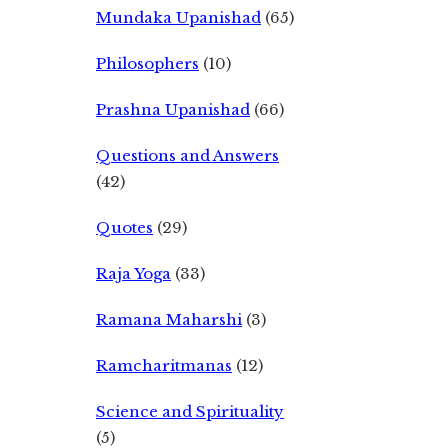
Mundaka Upanishad
(65)
Philosophers
(10)
Prashna Upanishad
(66)
Questions and Answers
(42)
Quotes
(29)
Raja Yoga
(33)
Ramana Maharshi
(3)
Ramcharitmanas
(12)
Science and Spirituality
(5)