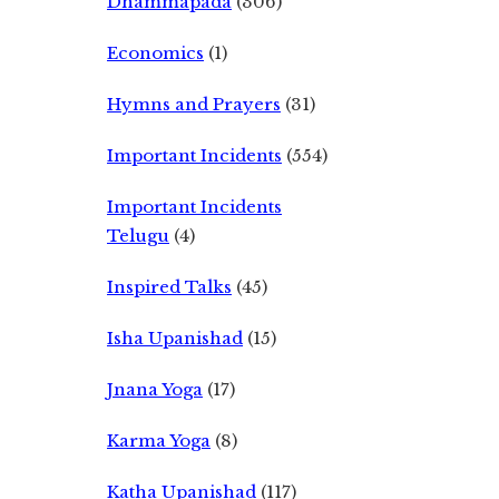
Dhammapada
(306)
Economics
(1)
Hymns and Prayers
(31)
Important Incidents
(554)
Important Incidents
Telugu
(4)
Inspired Talks
(45)
Isha Upanishad
(15)
Jnana Yoga
(17)
Karma Yoga
(8)
Katha Upanishad
(117)