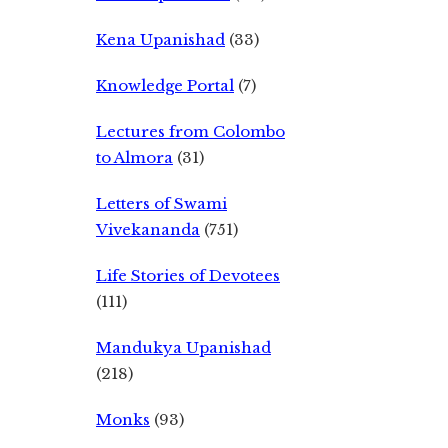
Kena Upanishad
(33)
Knowledge Portal
(7)
Lectures from Colombo
to Almora
(31)
Letters of Swami
Vivekananda
(751)
Life Stories of Devotees
(111)
Mandukya Upanishad
(218)
Monks
(93)