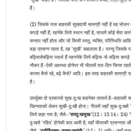
हैं।
(2) जिसके पास बाहरकी सुखदायी सामग्री नहीं है वह भोजन कहा
कपड़े नहीं हैं, रहनेके लिये स्थान नहीं है, साथमें कोई सेवा 
सन्ताप नहीं होता और जो किसी वस्तु, व्यक्ति, परिस्थिति आद
बड़ा प्रसन्न रहता है, वह ‘सुखी’ कहलाता है। परन्तु जिसके 
बढ़ियासेबढ़िया पदार्थ हैं पहननेके लिये बढ़िया-से-बढ़िया कपड़े
नौकर हैं–ऐसी अवस्था होनेपर भी भीतरमें रात-दिन चिन्ता रहती
कायम कैसे रहे, बढ़े कैसे? आदि। इस तरह बाहरकी सामग्री रह
है।
उपर्युक्त दो प्रकारसे सुख-दुःख कहनेका तात्पर्य है–बाहरक
खिन्नताको लेकर सुखी-दुःखी होना। गीतामें जहाँ सुख-दुःखमें 
लिये कहा गया है; जैसे–
‘समदुःखसुखः’
(12। 13 14। 24)
‘
दुःखसे ‘रहित’ होनेकी बात आयी है, वहाँ भीतरकी प्रसन्नता औ
जैसे–
‘द्वन्द्वैर्विमुक्ताः सुखदुःखसंज्ञैः’
(15। 5) आदि। जहाँ सुख-दुः