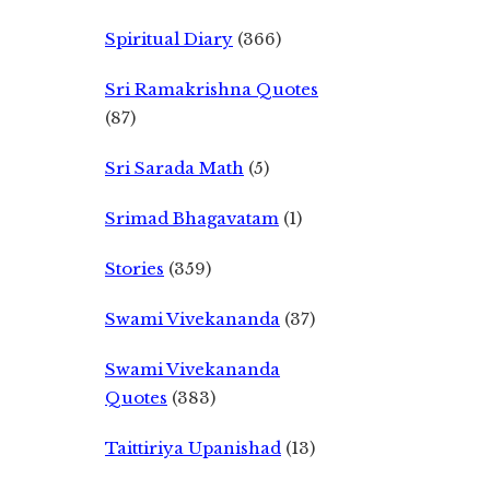
Spiritual Diary
(366)
Sri Ramakrishna Quotes
(87)
Sri Sarada Math
(5)
Srimad Bhagavatam
(1)
Stories
(359)
Swami Vivekananda
(37)
Swami Vivekananda
Quotes
(383)
Taittiriya Upanishad
(13)