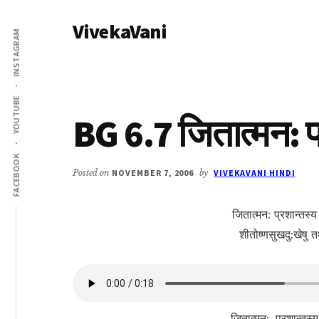
Additional
Skip
Skip
VivekaVani
to
to
menu
INSTAGRAM
main
primary
Voice
content
sidebar
of
Vivekananda
YOUTUBE
BG 6.7 जितात्मन: प
FACEBOOK
Posted on
NOVEMBER 7, 2006
by
VIVEKAVANI HINDI
जितात्मन: प्रशान्तस्
शीतोष्णसुखदु:खेषु
जितात्मन:, प्रशान्तस्य