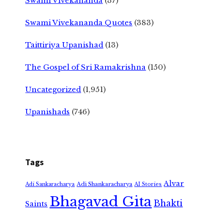
Swami Vivekananda
(37)
Swami Vivekananda Quotes
(383)
Taittiriya Upanishad
(13)
The Gospel of Sri Ramakrishna
(150)
Uncategorized
(1,951)
Upanishads
(746)
Tags
Alvar
Adi Shankaracharya
Adi Sankaracharya
AI Stories
Bhagavad Gita
Bhakti
Saints