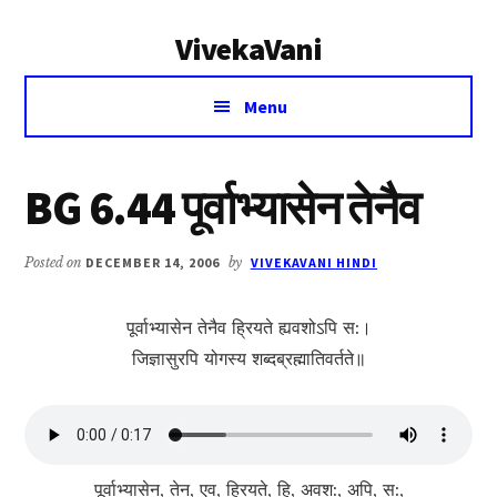
Additional
Skip
Skip
VivekaVani
to
to
menu
main
primary
Voice
content
sidebar
Menu
of
Vivekananda
BG 6.44 पूर्वाभ्यासेन तेनैव
Posted on
DECEMBER 14, 2006
by
VIVEKAVANI HINDI
पूर्वाभ्यासेन तेनैव ह्रियते ह्यवशोऽपि स:।
जिज्ञासुरपि योगस्य शब्दब्रह्मातिवर्तते॥
पूर्वाभ्यासेन, तेन, एव, ह्रियते, हि, अवश:, अपि, स:,