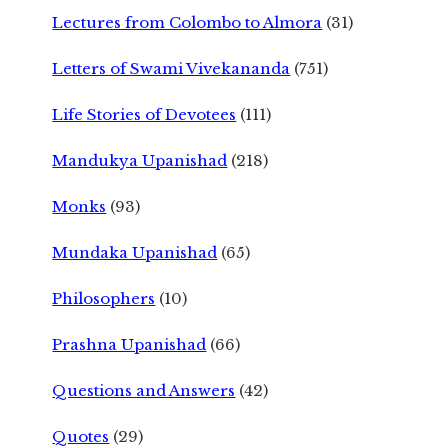
Lectures from Colombo to Almora
(31)
Letters of Swami Vivekananda
(751)
Life Stories of Devotees
(111)
Mandukya Upanishad
(218)
Monks
(93)
Mundaka Upanishad
(65)
Philosophers
(10)
Prashna Upanishad
(66)
Questions and Answers
(42)
Quotes
(29)