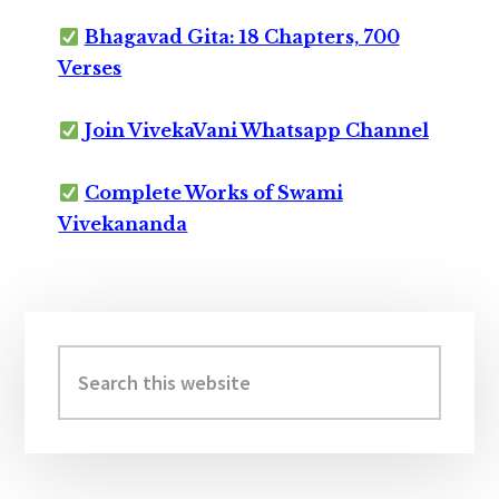
Bhagavad Gita: 18 Chapters, 700
Verses
Join VivekaVani Whatsapp Channel
Complete Works of Swami
Vivekananda
Primary
Sidebar
Search
this
website