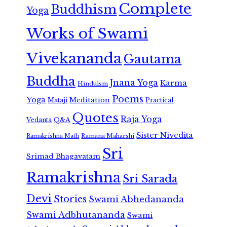
Complete
Buddhism
Yoga
Works of Swami
Vivekananda
Gautama
Buddha
Jnana Yoga
Karma
Hinduism
Poems
Yoga
Meditation
Mataji
Practical
Quotes
Raja Yoga
Vedanta
Q&A
Sister Nivedita
Ramana Maharshi
Ramakrishna Math
Sri
Srimad Bhagavatam
Ramakrishna
Sri Sarada
Devi
Stories
Swami Abhedananda
Swami Adbhutananda
Swami