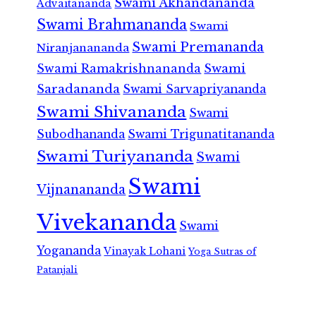
Swami Akhandananda
Advaitananda
Swami Brahmananda
Swami
Swami Premananda
Niranjanananda
Swami Ramakrishnananda
Swami
Saradananda
Swami Sarvapriyananda
Swami Shivananda
Swami
Subodhananda
Swami Trigunatitananda
Swami Turiyananda
Swami
Swami
Vijnanananda
Vivekananda
Swami
Yogananda
Vinayak Lohani
Yoga Sutras of
Patanjali