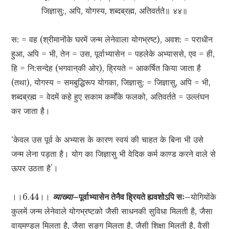
जिज्ञासु:, अपि, योगस्य, शब्दब्रह्म, अतिवर्तते॥ ४४॥
स: = वह (श्रीमानोंके घरमें जन्म लेनेवाला योगभ्रष्ट), अवश: = पराधीन
हुआ, अपि = भी, तेन = उस, पूर्वाभ्यासेन = पहलेके अभ्याससे, एव = ही,
हि = नि:सन्देह (भगवान‍्की ओर), ह्रियते = आकर्षित किया जाता है
(तथा), योगस्य = समबुद्धिरूप योगका, जिज्ञासु: = जिज्ञासु, अपि = भी,
शब्दब्रह्म = वेदमें कहे हुए सकाम कर्मोंके फलको, अतिवर्तते = उल्लंघन
कर जाता है।
‘केवल उस पूर्व के अभ्यास के कारण स्वयं की चाहत के बिना भी उसे
जन्म लेना पड़ता है। योग का जिज्ञासु भी वेदिक कर्म काण्ड करने वाले से
ऊपर उठता है’।
।।6.44।।
व्याख्या–
पूर्वाभ्यासेन तेनैव ह्रियते ह्यवशोऽपि सः–
योगियोंके
कुलमें जन्म लेनेवाले योगभ्रष्टको जैसी साधनकी सुविधा मिलती है, जैसा
वायुमण्डल मिलता है, जैसा सङ्ग मिलता है, जैसी शिक्षा मिलती है, वैसी