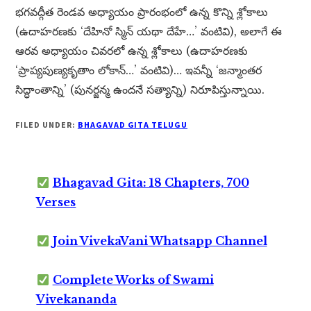
భగవద్గీత రెండవ అధ్యాయం ప్రారంభంలో ఉన్న కొన్ని శ్లోకాలు
(ఉదాహరణకు ‘దేహినో స్మిన్ యథా దేహే…’ వంటివి), అలాగే ఈ
ఆరవ అధ్యాయం చివరలో ఉన్న శ్లోకాలు (ఉదాహరణకు
‘ప్రాప్యపుణ్యకృతాం లోకాన్…’ వంటివి)… ఇవన్నీ ‘జన్మాంతర
సిద్ధాంతాన్ని’ (పునర్జన్మ ఉందనే సత్యాన్ని) నిరూపిస్తున్నాయి.
FILED UNDER:
BHAGAVAD GITA TELUGU
Bhagavad Gita: 18 Chapters, 700
Verses
Join VivekaVani Whatsapp Channel
Complete Works of Swami
Vivekananda