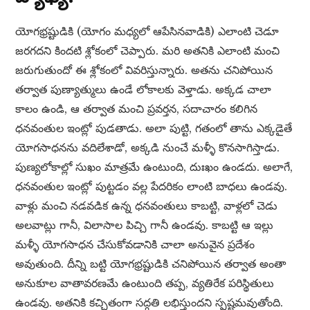
యోగభ్రష్టుడికి (యోగం మధ్యలో ఆపేసినవాడికి) ఎలాంటి చెడూ
జరగదని కిందటి శ్లోకంలో చెప్పారు. మరి అతనికి ఎలాంటి మంచి
జరుగుతుందో ఈ శ్లోకంలో వివరిస్తున్నారు. అతను చనిపోయిన
తర్వాత పుణ్యాత్ములు ఉండే లోకాలకు వెళ్తాడు. అక్కడ చాలా
కాలం ఉండి, ఆ తర్వాత మంచి ప్రవర్తన, సదాచారం కలిగిన
ధనవంతుల ఇంట్లో పుడతాడు. అలా పుట్టి, గతంలో తాను ఎక్కడైతే
యోగసాధనను వదిలేశాడో, అక్కడి నుంచే మళ్ళీ కొనసాగిస్తాడు.
పుణ్యలోకాల్లో సుఖం మాత్రమే ఉంటుంది, దుఃఖం ఉండదు. అలాగే,
ధనవంతుల ఇంట్లో పుట్టడం వల్ల పేదరికం లాంటి బాధలు ఉండవు.
వాళ్లు మంచి నడవడిక ఉన్న ధనవంతులు కాబట్టి, వాళ్లలో చెడు
అలవాట్లు గానీ, విలాసాల పిచ్చి గానీ ఉండవు. కాబట్టి ఆ ఇల్లు
మళ్ళీ యోగసాధన చేసుకోవడానికి చాలా అనువైన ప్రదేశం
అవుతుంది. దీన్ని బట్టి యోగభ్రష్టుడికి చనిపోయిన తర్వాత అంతా
అనుకూల వాతావరణమే ఉంటుంది తప్ప, వ్యతిరేక పరిస్థితులు
ఉండవు. అతనికి కచ్చితంగా సద్గతి లభిస్తుందని స్పష్టమవుతోంది.