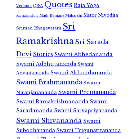
Quotes
Raja Yoga
Vedanta
Q&A
Sister Nivedita
Ramana Maharshi
Ramakrishna Math
Sri
Srimad Bhagavatam
Ramakrishna
Sri Sarada
Devi
Stories
Swami Abhedananda
Swami Adbhutananda
Swami
Swami Akhandananda
Advaitananda
Swami Brahmananda
Swami
Swami Premananda
Niranjanananda
Swami Ramakrishnananda
Swami
Saradananda
Swami Sarvapriyananda
Swami Shivananda
Swami
Subodhananda
Swami Trigunatitananda