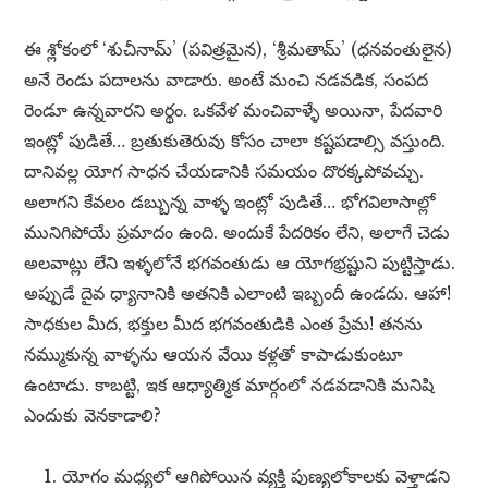
ఈ శ్లోకంలో ‘శుచీనామ్’ (పవిత్రమైన), ‘శ్రీమతామ్’ (ధనవంతులైన)
అనే రెండు పదాలను వాడారు. అంటే మంచి నడవడిక, సంపద
రెండూ ఉన్నవారని అర్థం. ఒకవేళ మంచివాళ్ళే అయినా, పేదవారి
ఇంట్లో పుడితే… బ్రతుకుతెరువు కోసం చాలా కష్టపడాల్సి వస్తుంది.
దానివల్ల యోగ సాధన చేయడానికి సమయం దొరక్కపోవచ్చు.
అలాగని కేవలం డబ్బున్న వాళ్ళ ఇంట్లో పుడితే… భోగవిలాసాల్లో
మునిగిపోయే ప్రమాదం ఉంది. అందుకే పేదరికం లేని, అలాగే చెడు
అలవాట్లు లేని ఇళ్ళలోనే భగవంతుడు ఆ యోగభ్రష్టుని పుట్టిస్తాడు.
అప్పుడే దైవ ధ్యానానికి అతనికి ఎలాంటి ఇబ్బందీ ఉండదు. ఆహా!
సాధకుల మీద, భక్తుల మీద భగవంతుడికి ఎంత ప్రేమ! తనను
నమ్ముకున్న వాళ్ళను ఆయన వేయి కళ్లతో కాపాడుకుంటూ
ఉంటాడు. కాబట్టి, ఇక ఆధ్యాత్మిక మార్గంలో నడవడానికి మనిషి
ఎందుకు వెనకాడాలి?
యోగం మధ్యలో ఆగిపోయిన వ్యక్తి పుణ్యలోకాలకు వెళ్తాడని