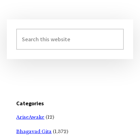
Primary
Sidebar
Search
this
website
Categories
AriseAwake
(12)
Bhagavad Gita
(1,372)