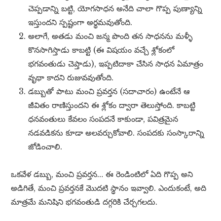
చెప్పడాన్ని బట్టి, యోగసాధన అనేది చాలా గొప్ప పుణ్యాన్ని
ఇస్తుందని స్పష్టంగా అర్థమవుతోంది.
అలాగే, అతడు మంచి జన్మ పొంది తన సాధనను మళ్ళీ
కొనసాగిస్తాడు కాబట్టి (ఈ విషయం వచ్చే శ్లోకంలో
భగవంతుడు చెప్తాడు), ఇప్పటిదాకా చేసిన సాధన ఏమాత్రం
వృథా కాదని రుజువవుతోంది.
డబ్బుతో పాటు మంచి ప్రవర్తన (సదాచారం) ఉంటేనే ఆ
జీవితం రాణిస్తుందని ఈ శ్లోకం ద్వారా తెలుస్తోంది. కాబట్టి
ధనవంతులు కేవలం సంపదనే కాకుండా, పవిత్రమైన
నడవడికను కూడా అలవర్చుకోవాలి. సంపదకు సంస్కారాన్ని
జోడించాలి.
ఒకవేళ డబ్బు, మంచి ప్రవర్తన… ఈ రెండింటిలో ఏది గొప్ప అని
అడిగితే, మంచి ప్రవర్తనకే మొదటి స్థానం ఇవ్వాలి. ఎందుకంటే, అది
మాత్రమే మనిషిని భగవంతుడి దగ్గరికి చేర్చగలదు.