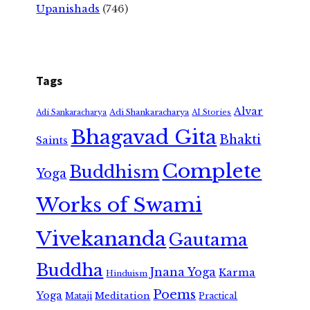
Upanishads
(746)
Tags
Alvar
Adi Shankaracharya
Adi Sankaracharya
AI Stories
Bhagavad Gita
Bhakti
Saints
Complete
Buddhism
Yoga
Works of Swami
Vivekananda
Gautama
Buddha
Jnana Yoga
Karma
Hinduism
Poems
Yoga
Meditation
Mataji
Practical