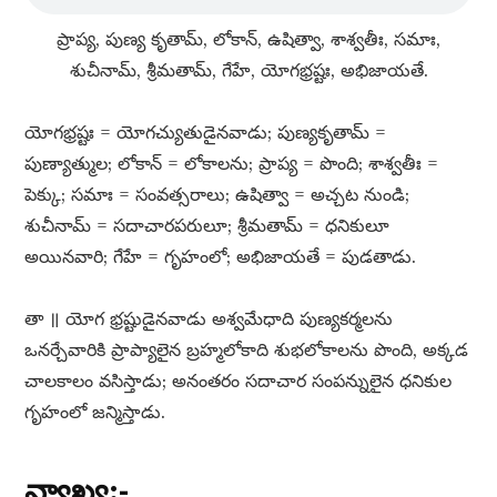
ప్రాప్య, పుణ్య కృతామ్​, లోకాన్​, ఉషిత్వా, శాశ్వతీః, సమాః,
శుచీనామ్​, శ్రీమతామ్​, గేహే, యోగభ్రష్టః, అభిజాయతే.
యోగభ్రష్టః = యోగచ్యుతుడైనవాడు; పుణ్యకృతామ్​ =
పుణ్యాత్ముల; లోకాన్​ = లోకాలను; ప్రాప్య = పొంది; శాశ్వతీః =
పెక్కు; సమాః = సంవత్సరాలు; ఉషిత్వా = అచ్చట నుండి;
శుచీనామ్​ = సదాచారపరులూ; శ్రీమతామ్​ = ధనికులూ
అయినవారి; గేహే = గృహంలో; అభిజాయతే = పుడతాడు.
తా ॥ యోగ భ్రష్టుడైనవాడు అశ్వమేధాది పుణ్యకర్మలను
ఒనర్చేవారికి ప్రాప్యాలైన బ్రహ్మలోకాది శుభలోకాలను పొంది, అక్కడ
చాలకాలం వసిస్తాడు; అనంతరం సదాచార సంపన్నులైన ధనికుల
గృహంలో జన్మిస్తాడు.
వ్యాఖ్య:-