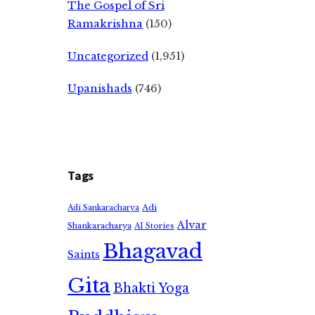
The Gospel of Sri
Ramakrishna
(150)
Uncategorized
(1,951)
Upanishads
(746)
Tags
Adi
Adi Sankaracharya
Alvar
Shankaracharya
AI Stories
Bhagavad
Saints
Gita
Bhakti Yoga