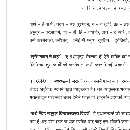
न, हि, कल्याणकृत्, कश्चित्, 
पार्थ = हे पार्थ!, तस्य = उस पुरुषका, न = न (तो), इह = इस
अमुत्र = परलोकमें, एव = ही, हि = क्योंकि, तात = हे प्यारे!, क
कर्म करनेवाला, कश्चित् = कोई भी मनुष्य, दुर्गतिम् = दुर्गतिको
‘श्रीभगवान् ने कहा’
: ‘हे पृथापुत्र, निश्चय ही ऐसे व्यक्ति क
मेरे शिष्य, शुभ कार्यों को करनेवाला कभी कष्ट में नहीं पड़ता’।
।।6.40।।
व्याख्या–
[जिसको अन्तकालमें परमात्माका स्म
लेकर अर्जुनके हृदयमें बहुत व्याकुलता है। यह व्याकुलता भगवा
गच्छति
इस प्रश्नका उत्तर देनेसे पहले ही अर्जुनके हृदयकी व्या
‘पार्थ नैवेह नामुत्र विनाशस्तस्य विद्यते’–
हे पृथानन्दन! जो सा
गया है, वह योगभ्रष्ट साधक मरनेके बाद चाहे इस लोकमें जन्म 
6। 41 45)। तात्पर्य है कि उसकी योगमें जितनी स्थिति बन