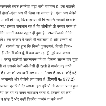
परमात्माकी तरफ लगनेका बड़ा भारी माहात्म्य है–इस बातको
ं होता’–ऐसा अर्थ भी लिया जा सकता है। ऐसा अर्थ लेनेसे
यागामी हो गया, बिल्वमङ्गल भी चिन्तामणि नामकी वेश्याके
हो गया? इसका समाधान यह है कि लोगोंको तो उनका पतन हो
ोंकि अन्तमें उनका उद्धार ही हुआ है। अजामिलको लेनेके
गये। इस प्रकार वे पहले भी सदाचारी थे और अन्तमें भी
रही। तात्पर्य यह हुआ कि किसी कुसङ्गसे, किसी विघ्न-
‘मैं कौन हूँ, मैं क्या कर रहा हूँ, मुझे क्या करना
है। परन्तु पहलेकी साधनावस्थामें वह जितना साधन कर चुका
जी तो उसकी वैसी-की-वैसी ही रहती है अर्थात् वह कभी
रहती है। उसको जब कभी अच्छा संग मिलता है अथवा कोई बड़ी
भगवान्की ओर तेजीसे लग जाता है
(टिप्पणी प
377.2)
।
0
मात्म-प्राप्तिमें देर लगना–इस दृष्टिसे तो उसका पतन हुआ
हिये कि हमें हर समय सावधान रहना है, जिससे हम कहीं
न छोड़ दें और कहीं विपरीत कामोंमें न चले जायँ।