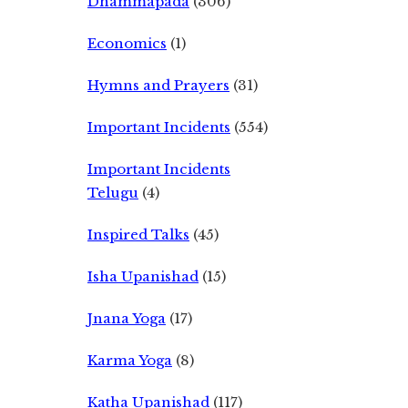
Dhammapada
(306)
Economics
(1)
Hymns and Prayers
(31)
Important Incidents
(554)
Important Incidents
Telugu
(4)
Inspired Talks
(45)
Isha Upanishad
(15)
Jnana Yoga
(17)
Karma Yoga
(8)
Katha Upanishad
(117)