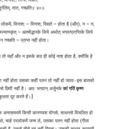
दुर्गतिम्, तात, गच्छति॥ ४०॥
 लोकमें, विनाश: = विनाश, विद्यते = होता है (और), न = न,
ल्याणकृत् = आत्मोद्धारके लिये अर्थात् भगवत्प्राप्तिके लिये
, न गच्छति = प्राप्त नहीं होता।
ा न तो यहाँ और न इसके बाद ही कोई नाश होता है, क्योंकि हे
रण नहीं होता उसका कहीं पतन तो नहीं हो जाता–इस बातको
न्से छिपी नहीं है। अतः भगवान् अर्जुनके
कां गतिं कृष्ण
कुलता दूर करते हैं।]
धक अन्तसमयमें किसी कारणवश योगसे, साधनसे विचलित हो
ले, चाहे परलोकमें जन्म ले, उसका पतन नहीं होता (गीता
 चुकी है, उससे नीचे वह नहीं गिरता। उसकी साधन-सामग्री