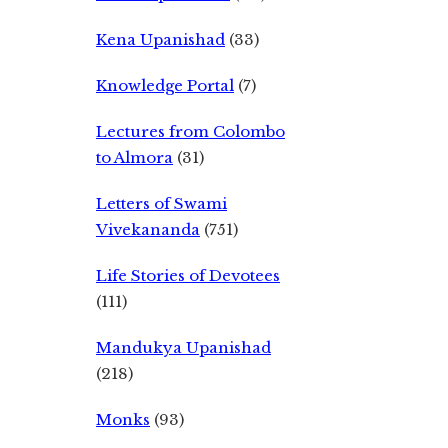
Kena Upanishad
(33)
Knowledge Portal
(7)
Lectures from Colombo
to Almora
(31)
Letters of Swami
Vivekananda
(751)
Life Stories of Devotees
(111)
Mandukya Upanishad
(218)
Monks
(93)