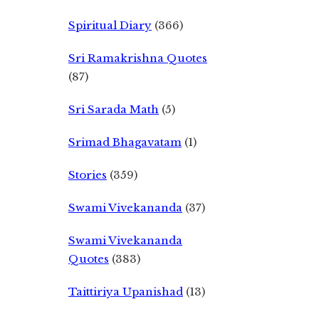
Spiritual Diary
(366)
Sri Ramakrishna Quotes
(87)
Sri Sarada Math
(5)
Srimad Bhagavatam
(1)
Stories
(359)
Swami Vivekananda
(37)
Swami Vivekananda
Quotes
(383)
Taittiriya Upanishad
(13)