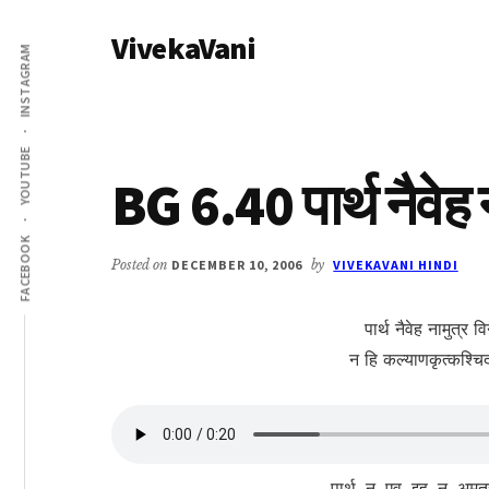
Additional
Skip
Skip
VivekaVani
to
to
menu
INSTAGRAM
main
primary
Voice
content
sidebar
of
Vivekananda
YOUTUBE
BG 6.40 पार्थ नैवेह 
FACEBOOK
Posted on
DECEMBER 10, 2006
by
VIVEKAVANI HINDI
पार्थ नैवेह नामुत्र व
न हि कल्याणकृत्कश्चि‍द्
पार्थ, न, एव, इह, न, अमुत्