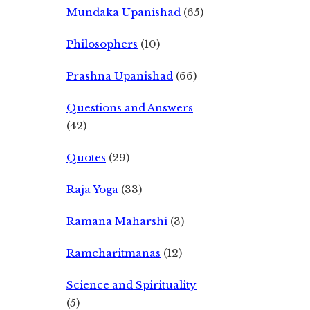
Mundaka Upanishad
(65)
Philosophers
(10)
Prashna Upanishad
(66)
Questions and Answers
(42)
Quotes
(29)
Raja Yoga
(33)
Ramana Maharshi
(3)
Ramcharitmanas
(12)
Science and Spirituality
(5)