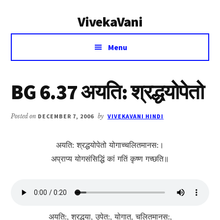
Additional
Skip
Skip
VivekaVani
to
to
menu
main
primary
Voice
content
sidebar
Menu
of
Vivekananda
BG 6.37 अयति: श्रद्धयोपेतो
Posted on
DECEMBER 7, 2006
by
VIVEKAVANI HINDI
अयति: श्रद्धयोपेतो योगाच्चलितमानस:।
अप्राप्य योगसंसिद्धिं कां गतिं कृष्ण गच्छति॥
अयति:, श्रद्धया, उपेत:, योगात्, चलितमानस:,