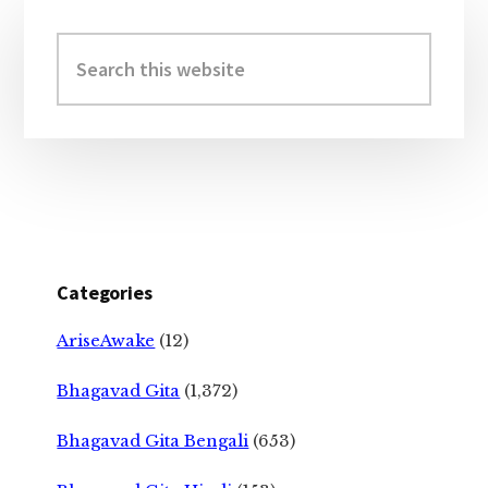
Primary
Sidebar
Search
this
website
Categories
AriseAwake
(12)
Bhagavad Gita
(1,372)
Bhagavad Gita Bengali
(653)