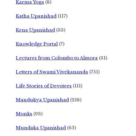
Karma Yoga
(8)
Katha Upanishad
(117)
Kena Upanishad
(33)
Knowledge Portal
(7)
Lectures from Colombo to Almora
(31)
Letters of Swami Vivekananda
(751)
Life Stories of Devotees
(111)
Mandukya Upanishad
(218)
Monks
(93)
Mundaka Upanishad
(65)