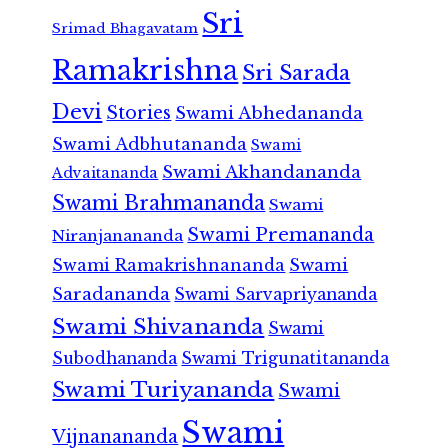
Sri
Srimad Bhagavatam
Ramakrishna
Sri Sarada
Devi
Stories
Swami Abhedananda
Swami Adbhutananda
Swami
Swami Akhandananda
Advaitananda
Swami Brahmananda
Swami
Swami Premananda
Niranjanananda
Swami Ramakrishnananda
Swami
Saradananda
Swami Sarvapriyananda
Swami Shivananda
Swami
Subodhananda
Swami Trigunatitananda
Swami Turiyananda
Swami
Swami
Vijnanananda