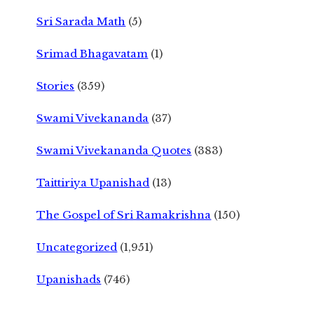
Sri Sarada Math
(5)
Srimad Bhagavatam
(1)
Stories
(359)
Swami Vivekananda
(37)
Swami Vivekananda Quotes
(383)
Taittiriya Upanishad
(13)
The Gospel of Sri Ramakrishna
(150)
Uncategorized
(1,951)
Upanishads
(746)