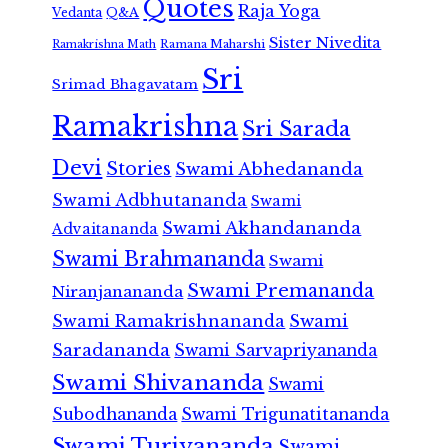
Quotes
Raja Yoga
Vedanta
Q&A
Sister Nivedita
Ramana Maharshi
Ramakrishna Math
Sri
Srimad Bhagavatam
Ramakrishna
Sri Sarada
Devi
Stories
Swami Abhedananda
Swami Adbhutananda
Swami
Swami Akhandananda
Advaitananda
Swami Brahmananda
Swami
Swami Premananda
Niranjanananda
Swami Ramakrishnananda
Swami
Saradananda
Swami Sarvapriyananda
Swami Shivananda
Swami
Subodhananda
Swami Trigunatitananda
Swami Turiyananda
Swami