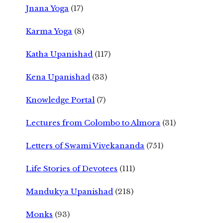
Jnana Yoga
(17)
Karma Yoga
(8)
Katha Upanishad
(117)
Kena Upanishad
(33)
Knowledge Portal
(7)
Lectures from Colombo to Almora
(31)
Letters of Swami Vivekananda
(751)
Life Stories of Devotees
(111)
Mandukya Upanishad
(218)
Monks
(93)