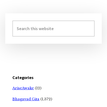
Primary
Sidebar
Search
this
website
Categories
AriseAwake
(12)
Bhagavad Gita
(1,372)