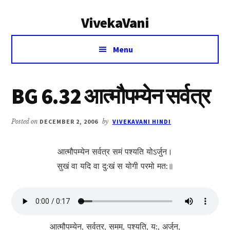
Additional
Skip
Skip
VivekaVani
to
to
menu
main
primary
Voice
content
sidebar
Menu
of
Vivekananda
BG 6.32 आत्मौपम्येन सर्वत्र
Posted on
DECEMBER 2, 2006
by
VIVEKAVANI HINDI
आत्मौपम्येन सर्वत्र समं पश्यति योऽर्जुन।
सुखं वा यदि वा दु:खं स योगी परमो मत:॥
आत्मौपम्येन, सर्वत्र, समम्, पश्यति, य:, अर्जुन,