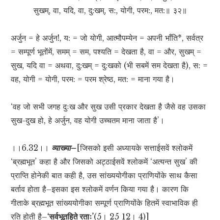
सुखम्, वा, यदि, वा, दु:खम्, स:, योगी, परम:, मत:॥ ३२॥
अर्जुन = हे अर्जुन!, य: = जो योगी, आत्मौपम्येन = अपनी भाँति*, सर्वत्र
= सम्पूर्ण भूतोंमें, समम् = सम, पश्यति = देखता है, वा = और, सुखम् =
सुख, यदि वा = अथवा, दु:खम् = दु:खको (भी सबमें सम देखता है), स: =
वह, योगी = योगी, परम: = परम श्रेष्ठ, मत: = माना गया है।
‘वह जो सभी जगह दुःख और सुख उसी प्रकार देखता है जैसे वह उसका
सुख-दुख हो, हे अर्जुन, वह योगी उच्चतम माना जाता है’।
।।6.32।।
व्याख्या–
[जिसको इसी अध्यायके सत्ताईसवें श्लोकमें
‘ब्रह्मभूत’ कहा है और जिसको अट्ठाईसवें श्लोकमें ‘अत्यन्त सुख’ की
प्राप्ति होनेकी बात कही है, उस सांख्ययोगीका प्राणियोंके साथ कैसा
बर्ताव होता है–इसका इस श्लोकमें वर्णन किया गया है। कारण कि
गीताके ब्रह्मभूत सांख्ययोगीका सम्पूर्ण प्राणियोंके हितमें स्वाभाविक ही
रति होती है–
‘सर्वभूतहिते रताः’
(5। 25 12। 4)]