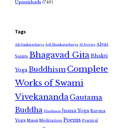
Upanishads
(746)
Tags
Alvar
Adi Shankaracharya
Adi Sankaracharya
AI Stories
Bhagavad Gita
Bhakti
Saints
Complete
Buddhism
Yoga
Works of Swami
Vivekananda
Gautama
Buddha
Jnana Yoga
Karma
Hinduism
Poems
Yoga
Meditation
Mataji
Practical