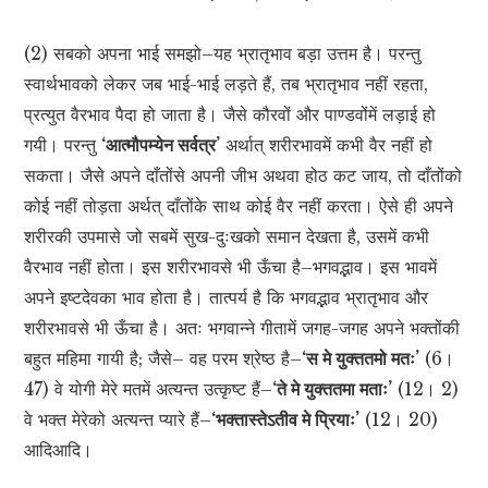
(2) सबको अपना भाई समझो–यह भ्रातृभाव बड़ा उत्तम है। परन्तु
स्वार्थभावको लेकर जब भाई-भाई लड़ते हैं, तब भ्रातृभाव नहीं रहता,
प्रत्युत वैरभाव पैदा हो जाता है। जैसे कौरवों और पाण्डवोंमें लड़ाई हो
गयी। परन्तु
‘आत्मौपम्येन सर्वत्र’
अर्थात् शरीरभावमें कभी वैर नहीं हो
सकता। जैसे अपने दाँतोंसे अपनी जीभ अथवा होठ कट जाय, तो दाँतोंको
कोई नहीं तोड़ता अर्थत् दाँतोंके साथ कोई वैर नहीं करता। ऐसे ही अपने
शरीरकी उपमासे जो सबमें सुख-दुःखको समान देखता है, उसमें कभी
वैरभाव नहीं होता। इस शरीरभावसे भी ऊँचा है–भगवद्भाव। इस भावमें
अपने इष्टदेवका भाव होता है। तात्पर्य है कि भगवद्भाव भ्रातृभाव और
शरीरभावसे भी ऊँचा है। अतः भगवान्ने गीतामें जगह-जगह अपने भक्तोंकी
बहुत महिमा गायी है; जैसे– वह परम श्रेष्ठ है–
‘स मे युक्ततमो मतः’
(6।
47) वे योगी मेरे मतमें अत्यन्त उत्कृष्ट हैं–
‘ते मे युक्ततमा मताः’
(12। 2)
वे भक्त मेरेको अत्यन्त प्यारे हैं–
‘भक्तास्तेऽतीव मे प्रियाः’
(12। 20)
आदिआदि।