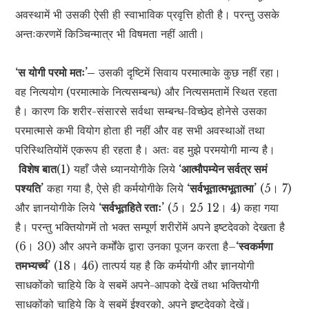
अवस्थामें भी उसकी ऐसी ही स्वाभाविक प्रवृत्ति होती है। परन्तु उसके
अन्तःकरणमें किञ्चिन्मात्र भी विषमता नहीं आती।
‘स योगी परमो मतः’–
उसकी दृष्टिमें सिवाय परमात्माके कुछ नहीं रहा।
वह नित्ययोग (परमात्माके नित्यसम्बन्ध) और नित्यसमतामें स्थित रहता
है। कारण कि शरीर-संसारसे सर्वथा सम्बन्ध-विच्छेद होनेसे उसका
परमात्मासे कभी वियोग होता ही नहीं और वह सभी अवस्थाओं तथा
परिस्थितियोंमें एकरूप ही रहता है। अतः वह मुझे परमयोगी मान्य है।
विशेष बात
(1) यहाँ जैसे ध्यानयोगीके लिये
‘आत्मौपम्येन सर्वत्र समं
पश्यति’
कहा गया है, ऐसे ही कर्मयोगीके लिये
‘सर्वभूतात्मभूतात्मा’
(5। 7)
और ज्ञानयोगीके लिये
‘सर्वभूतहिते रताः’
(5। 25 12। 4) कहा गया
है। परन्तु भक्तियोगमें तो भक्त सम्पूर्ण शरीरोंमें अपने इष्टदेवको देखता है
(6। 30) और अपने कर्मोंके द्वारा उनका पूजन करता है–
‘स्वकर्मणा
तमभ्यर्च्य’
(18। 46) तात्पर्य यह है कि कर्मयोगी और ज्ञानयोगी
साधकोंको चाहिये कि वे सबमें अपने-आपको देखें तथा भक्तियोगी
साधकोंको चाहिये कि वे सबमें ईश्वरको, अपने इष्टदेवको देखें।