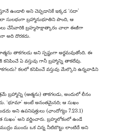
్తూనే ఉండాలి అని చెప్పడానికే ఇక్కడ ‘సదా’
చాలా సులభంగా బ్రహ్మానుభూతిని పొంది, ఆ
 చేసేవారికి బ్రహ్మసాక్షాత్కారం చాలా ఈజీగా
ినా అది దొరకదు.
పరమాత్మను తాకగలడు అని స్పష్టంగా అర్థమవుతోంది. ఈ
కనిపించే ఏ వస్తువు గానీ బ్రహ్మాన్ని తాకలేవు.
గలదు? కలలో కనిపించే వస్తువు మేల్కొని ఉన్నవాడిని
మే బ్రహ్మాన్ని (ఆత్మను) తాకగలడు, అందులో లీనం
కాదు. ‘భూమా’ అంటే అనంతమైనది; ఆ సుఖం
దు అని ఉపనిషత్తులు (ఛాందోగ్యం 7.23.1)
 సుఖం’ అని వర్ణించారు. బ్రహ్మలోకంలో ఉండే
్రం ముందు ఒక చిన్న నీటిబొట్టు లాంటిదే అని