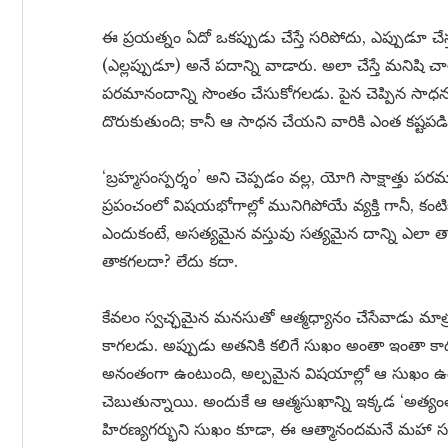
ఈ ప్రయత్నం ఏదో ఒకప్పుడు చేస్తే సరిపోదు, ఎప్పుడూ చేస
(ఎల్లప్పుడూ) అనే పదాన్ని వాడారు. అలా చేస్తే మనిషి 
పరమానందాన్ని సొంతం చేసుకోగలడు. పైన చెప్పిన సాధనలు
దొరుకుతుంది; కానీ ఆ సాధన చేయని వారికి ఎంత కష్టపడ
‘బ్రహ్మసంస్పర్శం’ అని చెప్పడం వల్ల, యోగి సాక్షాత్తు 
ప్రపంచంలో విషయభోగాల్లో మునిగిపోయే వ్యక్తి గానీ, కంటికి 
ఎందుకంటే, అసత్యమైన వస్తువు సత్యమైన దాన్ని ఎలా తాక
తాకగలదా? లేదు కదా.
కేవలం స్వచ్ఛమైన మనసుతో ఆత్మధ్యానం చేసేవాడు మాత్ర
కాగలడు. అప్పుడు అతనికి కలిగే సుఖం అంతా ఇంతా 
అనంతంగా ఉంటుంది, అల్పమైన విషయాల్లో ఆ సుఖం ఉండ
చెబుతున్నాయి. అందుకే ఆ ఆత్మసుఖాన్ని ఇక్కడ ‘అత్యంత
హిరణ్యగర్భుని సుఖం కూడా, ఈ ఆత్మానందమనే మహా సముద