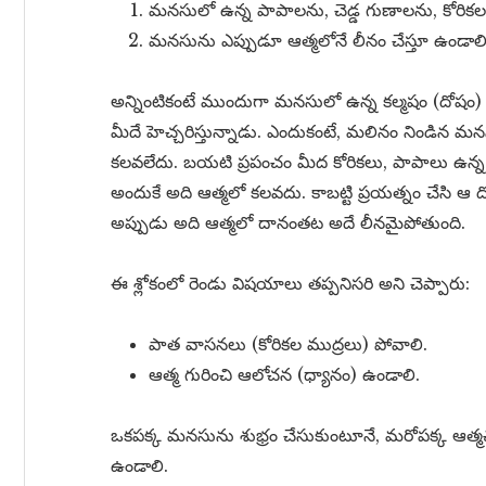
మనసులో ఉన్న పాపాలను, చెడ్డ గుణాలను, కోరికలను,
మనసును ఎప్పుడూ ఆత్మలోనే లీనం చేస్తూ ఉండాలి
అన్నింటికంటే ముందుగా మనసులో ఉన్న కల్మషం (దోషం) 
మీదే హెచ్చరిస్తున్నాడు. ఎందుకంటే, మలినం నిండిన మన
కలవలేదు. బయటి ప్రపంచం మీద కోరికలు, పాపాలు ఉన్న 
అందుకే అది ఆత్మలో కలవదు. కాబట్టి ప్రయత్నం చేసి ఆ 
అప్పుడు అది ఆత్మలో దానంతట అదే లీనమైపోతుంది.
ఈ శ్లోకంలో రెండు విషయాలు తప్పనిసరి అని చెప్పారు:
పాత వాసనలు (కోరికల ముద్రలు) పోవాలి.
ఆత్మ గురించి ఆలోచన (ధ్యానం) ఉండాలి.
ఒకపక్క మనసును శుభ్రం చేసుకుంటూనే, మరోపక్క ఆత్మచ
ఉండాలి.