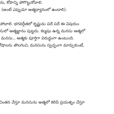
 కోపాన్ని పోగొట్టుకోవాలి.
 (అంటే ఎప్పుడూ ఆత్మధ్యానంలో ఉండాలి).
పోవాలి. భగవద్గీతలో కృష్ణుడు పదే పదే ఈ విషయం
సులో ఆత్మజ్ఞానం పుట్టదు. కల్మషం ఉన్న మనసు ఆత్మలో
మనసు… ఆత్మకు పూర్తిగా విరుద్ధంగా ఉంటుంది.
దోషాలను తొలగించి, మనసును స్వచ్ఛంగా మార్చుకుంటే,
ింతన చేస్తూ మనసును ఆత్మలో కలిపే ప్రయత్నం చేస్తూ