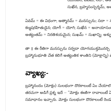
సుఖేన, బ్రహ్మసంస్పర్శమ్​, అ
ఏవమ్​ = ఈ విధంగా; ఆత్మానమ్​ = మనస్సును; సదా = స
కల్మషరహితుడైన; యోగీ = యోగి; సుఖేన = అనాయాసంగా; బ్
అత్యంతమ్​ = నిరతిశయమైన; సుఖమ్​ = సుఖాన్ని; అశ్న
తా ॥ ఈ రీతిగా మనస్సును సర్వదా యోగయుక్తమొనర్
బ్రహ్మానుభూతి చేత కలిగే అత్యంతిక శాంతిని (మోక్షాన్ని
వ్యాఖ్య:-
బ్రహ్మానందం (మోక్షం) సులభంగా దొరకాలంటే ఏం చేయ
తరచుగా అడిగే ప్రశ్న ఇదే – “మోక్షం ఈజీగా రావాలంటే ఏ
సమాధానం ఇచ్చారు. మోక్షం సులభంగా దొరకాలంటే రెం