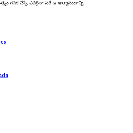
్నం గనక చేస్తే, ఎవరైనా సరే ఆ ఆత్మానందాన్ని
ses
nda