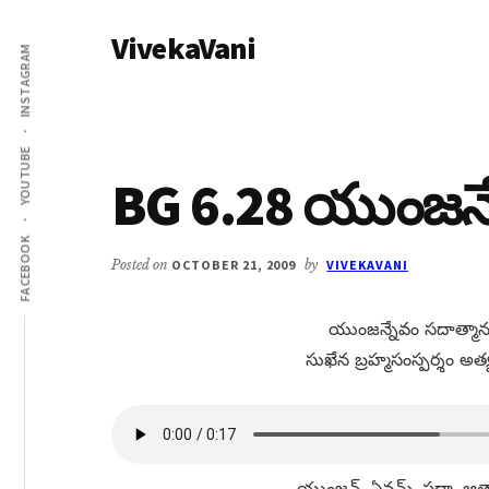
Additional
Skip
Skip
VivekaVani
to
to
menu
INSTAGRAM
main
primary
Voice
content
sidebar
of
Vivekananda
YOUTUBE
BG 6.28 యుంజన్
FACEBOOK
Posted on
OCTOBER 21, 2009
by
VIVEKAVANI
యుంజన్నేవం సదాత్మాన
సుఖేన బ్రహ్మసంస్పర్శం అ
యుంజన్​, ఏవమ్​, సదా, ఆత్మ