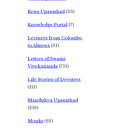
Kena Upanishad
(33)
Knowledge Portal
(7)
Lectures from Colombo
to Almora
(31)
Letters of Swami
Vivekananda
(751)
Life Stories of Devotees
(111)
Mandukya Upanishad
(218)
Monks
(93)