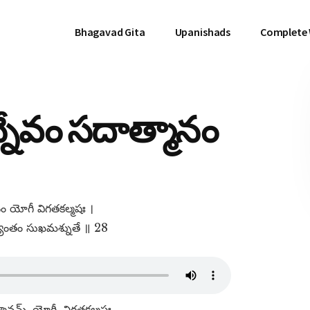
Bhagavad Gita
Upanishads
Complete
నేవం సదాత్మానం
ం యోగీ విగతకల్మషః ।
త్యంతం సుఖమశ్నుతే ॥ 28
ానమ్​, యోగీ, విగతకల్మషః,