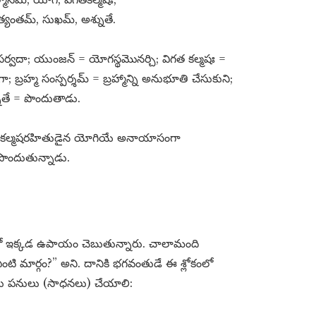
త్యంతమ్​, సుఖమ్​, అశ్నుతే.
ర్వదా; యుంజన్​ = యోగస్థమొనర్చి; విగత కల్మషః =
రహ్మ సంస్పర్శమ్​ = బ్రహ్మాన్ని అనుభూతి చేసుకుని;
ుతే = పొందుతాడు.
చి కల్మషరహితుడైన యోగియే అనాయాసంగా
) పొందుతున్నాడు.
ాలో ఇక్కడ ఉపాయం చెబుతున్నారు. చాలామంది
ంటి మార్గం?” అని. దానికి భగవంతుడే ఈ శ్లోకంలో
డు పనులు (సాధనలు) చేయాలి: