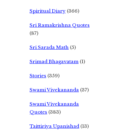
Spiritual Diary
(366)
Sri Ramakrishna Quotes
(87)
Sri Sarada Math
(5)
Srimad Bhagavatam
(1)
Stories
(359)
Swami Vivekananda
(37)
Swami Vivekananda
Quotes
(383)
Taittiriya Upanishad
(13)