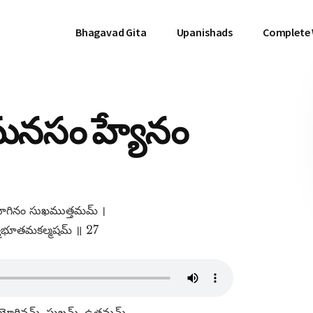
Bhagavad Gita
Upanishads
Complete
తమనసం హ్యేనం
ోగినం సుఖముత్తమమ్​ ।
్మభూతమకల్మషమ్​ ॥ 27
యోగినమ్​, సుఖమ్​, ఉత్తమమ్​,