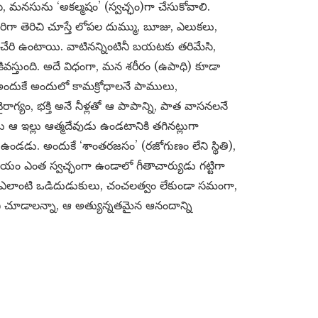
, మనసును ‘అకల్మషం’ (స్వచ్ఛం)గా చేసుకోవాలి.
ిగా తెరిచి చూస్తే లోపల దుమ్ము, బూజు, ఎలుకలు,
ు చేరి ఉంటాయి. వాటినన్నింటినీ బయటకు తరిమేసి,
కివస్తుంది. అదే విధంగా, మన శరీరం (ఉపాధి) కూడా
 అందుకే అందులో కామక్రోధాలనే పాములు,
రాగ్యం, భక్తి అనే నీళ్లతో ఆ పాపాన్ని, పాత వాసనలనే
డు ఆ ఇల్లు ఆత్మదేవుడు ఉండటానికి తగినట్లుగా
. అందుకే ‘శాంతరజసం’ (రజోగుణం లేని స్థితి),
దయం ఎంత స్వచ్ఛంగా ఉండాలో గీతాచార్యుడు గట్టిగా
 ఎలాంటి ఒడిదుడుకులు, చంచలత్వం లేకుండా సమంగా,
ి చూడాలన్నా, ఆ అత్యున్నతమైన ఆనందాన్ని