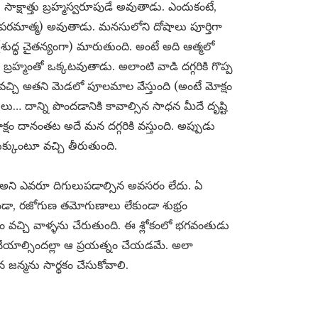
సాక్షాత్తు బ్రహ్మస్వరూపుడే అవుతాడు. ఎందుకంటే,
పరమాత్మ) అవుతాడు. మనసులోని దోషాలు పూర్తిగా
(శుద్ధ చైతన్యంగా) మారుతుంది. అంటే అది ఆత్మలో
 బ్రహ్మంతో ఒక్కటవుతాడు. అలాంటి వాడి దగ్గరికి గొప్ప
్చి అతని మెడలో పూలమాల వేస్తుంది (అంటే మోక్షం
దులు… దాన్ని పొందడానికి కావాల్సిన సాధన మీదే దృష్టి
ోక్షం దానంతట అదే మన దగ్గరికి వస్తుంది. అప్పుడు
క్కుంటూ వచ్చి తీరుతుంది.
ేదే’ అని ఎవరూ దిగులుపడాల్సిన అవసరం లేదు. ఏ
ా, రజోగుణ తమోగుణాలు లేకుండా శుభ్రం
ం వచ్చి వాళ్ళను చేరుతుంది. ఈ శ్లోకంలో భగవంతుడు
చేయాల్సిందల్లా ఆ ప్రయత్నం చేయడమే. అలా
 జన్మను సార్థకం చేసుకోవాలి.