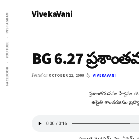
Additional
Skip
Skip
VivekaVani
to
to
menu
INSTAGRAM
main
primary
Voice
content
sidebar
of
Vivekananda
YOUTUBE
BG 6.27 ప్రశాం
FACEBOOK
Posted on
OCTOBER 21, 2009
by
VIVEKAVANI
ప్రశాంతమనసం హ్యేనం య
ఉపైతి శాంతరజసం బ్రహ
ప్రశాంత మనసమ్​, హి, ఏనమ్​, 