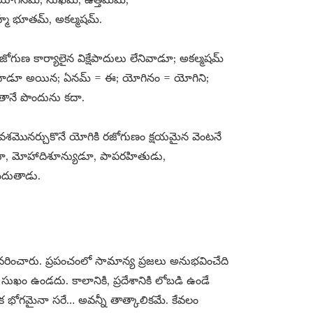
హ్మ భూతమ్​, అకల్మషమ్​.
ోగుణ కార్యాలైన విక్షేపాదులు లేనివాడూ; అకల్మషమ్​
దినవాడూ అయిన; ఏనమ్​ = ఈ; యోగినం = యోగిని;
తానే పొందును కదా.
 వశమొనర్చుకొనే యోగికి రజోగుణం క్షయమైన వెంటనే
్తుడూ, మోహాదిశూన్యుడూ, పాపరహితుడు,
ందుతాడు.
రించారు. ప్రపంచంలో సామాన్య ప్రజలు అనుభవించేది
ి సుఖం ఉండదు. కాలానికి, ప్రదేశానికి లోబడి ఉండే
లోక భోగమైనా సరే… అవన్నీ తాత్కాలికమే. కేవలం