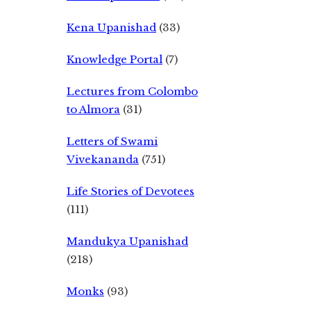
Kena Upanishad
(33)
Knowledge Portal
(7)
Lectures from Colombo
to Almora
(31)
Letters of Swami
Vivekananda
(751)
Life Stories of Devotees
(111)
Mandukya Upanishad
(218)
Monks
(93)