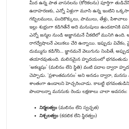
మీద ఉన్న పాత వాసనలను (కోరికలను) పూర్తిగా తుడిచేసి
ఉదాహరణకు, ఎన్నో ఏళ్లుగా మూసి ఉన్న ఇంటిని ఒక్కసార
గబ్బిలములు, పందికొక్కులు, పాములు, తేళ్లు, పిశాచాల
ఇల్లు శుభ్రంగా కడిగితేనే అది మనుషులు ఉండటానికి పని
ఎన్నో జన్మల నుండి అజ్ఞానమనే చీకటిలో మునిగి ఉంది.
రాగద్వేషాలనే ఎలుకలు చేరి ఉన్నాయి. ఇప్పుడు వివేకం, వై
దుమ్మును కడిగేసి… జ్ఞానమనే వెలుగును నింపితే, అప్పు
తయారవుతుంది. మలినమైన హృదయంలో భగవంతుడు ఉండడు
‘అకల్మషం’ (మలినం లేని స్థితి) వంటి పదాల ద్వారా హృ
చెప్పాడు. ‘ప్రశాంతమనసం’ అని అనడం ద్వారా, మనసు
శాంతంగా ఉండాలని హెచ్చరించాడు. కాబట్టి భగవంతుడిన
పొందాలన్నా మనసుకు రెండు లక్షణాలు చాలా అవసరం:
నిర్మలత్వం
(మలినం లేని స్వచ్ఛత)
నిశ్చలత్వం
(కదలిక లేని స్థిరత్వం)