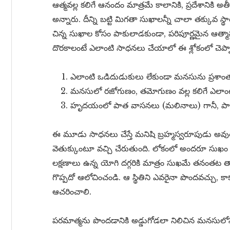
ఆత్మవల్ల కలిగే ఆనందం మాత్రమే కాలానికి, ప్రదేశానికి
అన్నారు. దీన్ని బట్టి మిగతా సుఖాలన్నీ చాలా తక్కువ స
చిన్న సుఖాల కోసం పాకులాడకుండా, పరిపూర్ణమైన ఆత్మా
దొరకాలంటే ఎలాంటి సాధనలు చేయాలో ఈ శ్లోకంలో చెప్ప
ఎలాంటి ఒడిదుడుకులు లేకుండా మనసును ప్రశాం
మనసులో రజోగుణం, తమోగుణం వల్ల కలిగే ఎలాంటి
హృదయంలో పాత వాసనలు (మలినాలు) గానీ, పాపా
ఈ మూడు సాధనలు చేస్తే మనిషి బ్రహ్మస్వరూపుడు అవుత
వెతుక్కుంటూ వచ్చి చేరుతుంది. లోకంలో అందరూ సుఖ
లక్షణాలు ఉన్న యోగి దగ్గరికి మాత్రం సుఖమే తనంతట త
గొప్పదో ఆలోచించండి. ఆ స్థితిని ఎవరైనా పొందవచ్చు, 
ఆచరించాలి.
పరమాత్మను పొందడానికి అడ్డుగోడలా నిలిచిన మనసులో