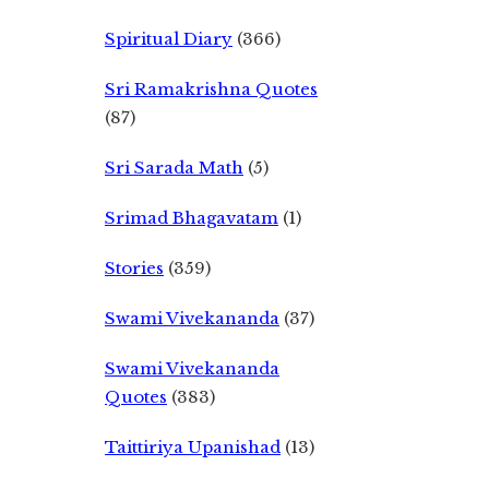
Spiritual Diary
(366)
Sri Ramakrishna Quotes
(87)
Sri Sarada Math
(5)
Srimad Bhagavatam
(1)
Stories
(359)
Swami Vivekananda
(37)
Swami Vivekananda
Quotes
(383)
Taittiriya Upanishad
(13)