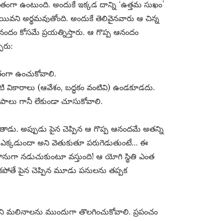
 అతీతంగా ఉంటుంది. అందుకే ఇక్కడ దాన్ని ‘ఉత్తమ సుఖం’
్థాయివని అర్థమవుతోంది. అందుకే తెలివైనవారు ఆ చిన్న
నందం కోసమే ప్రయత్నిస్తారు. ఆ గొప్ప ఆనందం
ారు:
తంగా ఉంచుకోవాలి.
 వికారాలు (ఆవేశం, బద్ధకం వంటివి) ఉండకూడదు.
లు గానీ లేకుండా చూసుకోవాలి.
ాడు. అప్పుడు పైన చెప్పిన ఆ గొప్ప ఆనందమే అతన్ని
ం ఎక్కడుందా అని వెతుకుతూ పరుగెడుతుంటే… ఈ
ానుగా నడుచుకుంటూ వస్తుంది! ఆ యోగి స్థితి ఎంత
కాకపోతే పైన చెప్పిన మూడు పనులను తప్పక
ని మలినాలను ముందుగా తొలగించుకోవాలి. ప్రపంచం