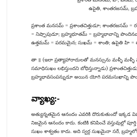
ఉపైతి, శాంతరజసమ్​, బ్ర
ప్రశాంత మనసమ్​ = ప్రశాంతచిత్తుడూ; శాంతరజసమ్​ = రజ
= నిష్పాపుడూ; బ్రహ్మభూతమ్​ = బ్రహ్మభావాన్ని పొం
ఉత్తమమ్​ = పరమమైన; సుఖమ్​ = శాంతి; ఉపైతి హి = 
తా ॥ (ఇలా ప్రత్యాహారాదులతో మనస్సును మళ్ళీ మళ్ళీ
సమాధిసుఖం లభిస్తుందని బోధిస్తున్నాడు) ప్రశాంతచిత
బ్రహ్మభావసంపన్నుడూ అయిన యోగి పరమసుఖాన్ని పొ
వ్యాఖ్య:-
అత్యున్నతమైన ఆనందం ఎవరికి దొరుకుతుందో ఇక్కడ వివ
నిజమైన ఆనందం కాదు. కంటికి కనిపించే వస్తువుల్లో పూర్త
సుఖం శాశ్వతం కాదు. అది స్వర్గ సుఖమైనా సరే, బ్రహ్మ