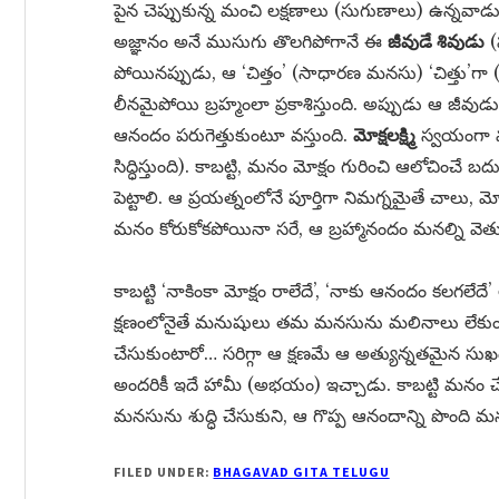
పైన చెప్పుకున్న మంచి లక్షణాలు (సుగుణాలు) ఉన్నవాడు 
అజ్ఞానం అనే ముసుగు తొలగిపోగానే ఈ
జీవుడే శివుడు
(
పోయినప్పుడు, ఆ ‘చిత్తం’ (సాధారణ మనసు) ‘చిత్తు’గా 
లీనమైపోయి బ్రహ్మంలా ప్రకాశిస్తుంది. అప్పుడు ఆ జీవుడు
ఆనందం పరుగెత్తుకుంటూ వస్తుంది.
మోక్షలక్ష్మి
స్వయంగా వచ
సిద్ధిస్తుంది). కాబట్టి, మనం మోక్షం గురించి ఆలోచించే బ
పెట్టాలి. ఆ ప్రయత్నంలోనే పూర్తిగా నిమగ్నమైతే చాలు, మ
మనం కోరుకోకపోయినా సరే, ఆ బ్రహ్మానందం మనల్ని వెతు
కాబట్టి ‘నాకింకా మోక్షం రాలేదే’, ‘నాకు ఆనందం కలగల
క్షణంలోనైతే మనుషులు తమ మనసును మలినాలు లేకుండ
చేసుకుంటారో… సరిగ్గా ఆ క్షణమే ఆ అత్యున్నతమైన సుఖ
అందరికీ ఇదే హామీ (అభయం) ఇచ్చాడు. కాబట్టి మనం 
మనసును శుద్ధి చేసుకుని, ఆ గొప్ప ఆనందాన్ని పొంది మన
FILED UNDER:
BHAGAVAD GITA TELUGU