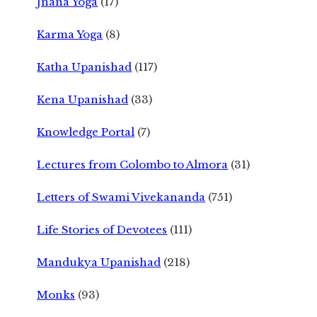
Jnana Yoga
(17)
Karma Yoga
(8)
Katha Upanishad
(117)
Kena Upanishad
(33)
Knowledge Portal
(7)
Lectures from Colombo to Almora
(31)
Letters of Swami Vivekananda
(751)
Life Stories of Devotees
(111)
Mandukya Upanishad
(218)
Monks
(93)