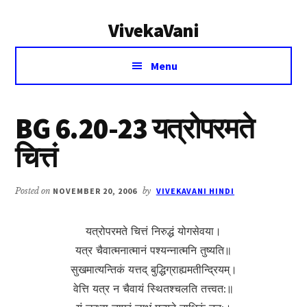
Additional
Skip
Skip
VivekaVani
to
to
menu
main
primary
Voice
content
sidebar
Menu
of
Vivekananda
BG 6.20-23 यत्रोपरमते
चित्तं
Posted on
NOVEMBER 20, 2006
by
VIVEKAVANI HINDI
यत्रोपरमते चित्तं निरुद्धं योगसेवया।
यत्र चैवात्मनात्मानं पश्यन्नात्मनि तुष्यति॥
सुखमात्यन्तिकं यत्त‍‍‍द् बुद्धिग्राह्यमतीन्द्रियम्।
वेत्ति यत्र न चैवायं स्थितश्चलति तत्त्वत:॥