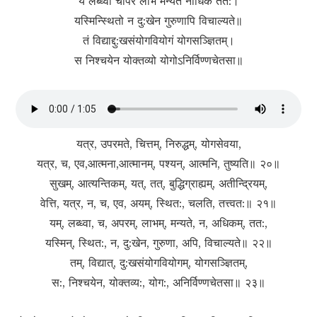
यं लब्ध्वा चापरं लाभं मन्यते नाधिकं तत:।
यस्मिन्स्थितो न दु:खेन गुरुणापि विचाल्यते॥
तं विद्याद्दु:खसंयोग‍‍‍वियोगं योगसञ्ज्ञितम्।
स निश्चयेन योक्तव्यो योगोऽनिर्विण्णचेतसा॥
यत्र, उपरमते, चित्तम्, निरुद्धम्, योगसेवया,
यत्र, च, एव,आत्मना,आत्मानम्, पश्यन्, आत्मनि, तुष्यति॥ २०॥
सुखम्, आत्यन्तिकम्, यत्, तत्, बुद्धिग्राह्यम्, अतीन्द्रियम्,
वेत्ति, यत्र, न, च, एव, अयम्, स्थित:, चलति, तत्त्वत:॥ २१॥
यम्, लब्ध्वा, च, अपरम्, लाभम्, मन्यते, न, अधिकम्, तत:,
यस्मिन्, स्थित:, न, दु:खेन, गुरुणा, अपि, विचाल्यते॥ २२॥
तम्, विद्यात्, दु:खसंयोगवियोगम्, योगसञ्ज्ञितम्,
स:, निश्चयेन, योक्तव्य:, योग:, अनिर्विण्णचेतसा॥ २३॥