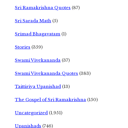
Sri Ramakrishna Quotes
(87)
Sri Sarada Math
(5)
Srimad Bhagavatam
(1)
Stories
(359)
Swami Vivekananda
(37)
Swami Vivekananda Quotes
(383)
Taittiriya Upanishad
(13)
The Gospel of Sri Ramakrishna
(150)
Uncategorized
(1,951)
Upanishads
(746)