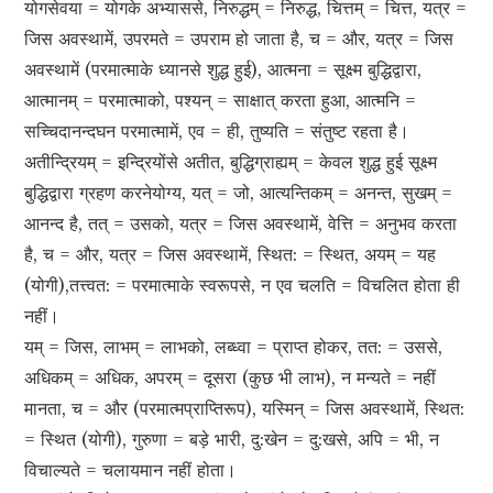
योगसेवया = योगके अभ्याससे, निरुद्धम् = निरुद्ध, चित्तम् = चित्त, यत्र =
जिस अवस्थामें, उपरमते = उपराम हो जाता है, च = और, यत्र = जिस
अवस्थामें (परमात्माके ध्यानसे शुद्ध हुई), आत्मना = सूक्ष्म बुद्धिद्वारा,
आत्मानम् = परमात्माको, पश्यन् = साक्षात् करता हुआ, आत्मनि =
सच्चिदानन्दघन परमात्मामें, एव = ही, तुष्यति = संतुष्ट रहता है।
अतीन्द्रियम् = इन्द्रियोंसे अतीत, बुद्धिग्राह्यम् = केवल शुद्ध हुई सूक्ष्म
बुद्धिद्वारा ग्रहण करनेयोग्य, यत् = जो, आत्यन्तिकम् = अनन्त, सुखम् =
आनन्द है, तत् = उसको, यत्र = जिस अवस्थामें, वेत्ति = अनुभव करता
है, च = और, यत्र = जिस अवस्थामें, स्थित: = स्थित, अयम् = यह
(योगी),तत्त्वत: = परमात्माके स्वरूपसे, न एव चलति = विचलित होता ही
नहीं।
यम् = जिस, लाभम् = लाभको, लब्ध्वा = प्राप्त होकर, तत: = उससे,
अधिकम् = अधिक, अपरम् = दूसरा (कुछ भी लाभ), न मन्यते = नहीं
मानता, च = और (परमात्मप्राप्तिरूप), यस्मिन् = जिस अवस्थामें, स्थित:
= स्थित (योगी), गुरुणा = बड़े भारी, दु:खेन = दु:खसे, अपि = भी, न
विचाल्यते = चलायमान नहीं होता।