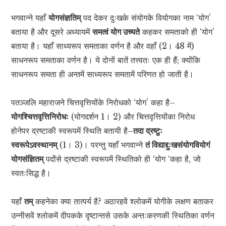
भगवान्ने यहाँ
योगसंज्ञतिम्
पद देकर दुःखके संयोगके वियोगका नाम ‘योग’
बताया है और दूसरे अध्यायमें
समत्वं योग उच्यते
कहकर समताको ही ‘योग’
बताया है। यहाँ साध्यरूप समताका वर्णन है और वहाँ (2। 48 में)
साधनरूप समताका वर्णन है। ये दोनों बातें तत्त्वतः एक ही हैं; क्योंकि
साधनरूप समता ही अन्तमें साध्यरूप समतामें परिणत हो जाती है।
पतञ्जलि महाराजने चित्तवृत्तियोंके निरोधको ‘योग’ कहा है–
योगश्चित्तवृत्तिनिरोधः
(योगदर्शन 1। 2) और चित्तवृत्तियोंका निरोध
होनेपर द्रष्टाकी स्वरूपमें स्थिति बतायी है–
तदा द्रष्टुः
स्वरूपेऽवस्थानम्
(1। 3)। परन्तु यहाँ भगवान्ने
तं विद्याद्दुःखसंयोगवियोगं
योगसंज्ञितम्
पदोंसे द्रष्टाकी स्वरूपमें स्थितिको ही ‘योग ‘कहा है, जो
स्वतःसिद्ध है।
यहाँ
तम्
कहनेका क्या तात्पर्य है? अठारहवें श्लोकमें योगीके लक्षण बताकर
उन्नीसवें श्लोकमें दीपकके दृष्टान्तसे उसके अन्तःकरणकी स्थितिका वर्णन