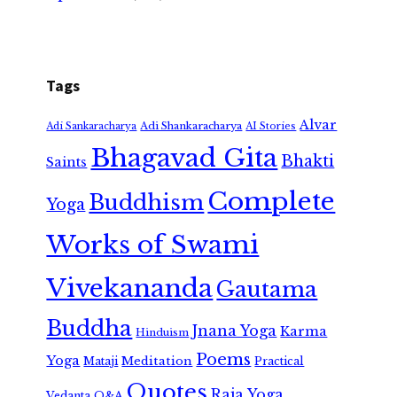
Tags
Alvar
Adi Shankaracharya
Adi Sankaracharya
AI Stories
Bhagavad Gita
Bhakti
Saints
Complete
Buddhism
Yoga
Works of Swami
Vivekananda
Gautama
Buddha
Jnana Yoga
Karma
Hinduism
Poems
Yoga
Meditation
Mataji
Practical
Quotes
Raja Yoga
Vedanta
Q&A