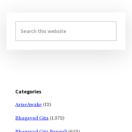
Primary
Sidebar
Search
this
website
Categories
AriseAwake
(12)
Bhagavad Gita
(1,372)
Bhagavad Gita Bengali
(653)