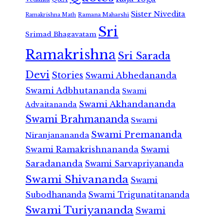
Sister Nivedita
Ramana Maharshi
Ramakrishna Math
Sri
Srimad Bhagavatam
Ramakrishna
Sri Sarada
Devi
Stories
Swami Abhedananda
Swami Adbhutananda
Swami
Swami Akhandananda
Advaitananda
Swami Brahmananda
Swami
Swami Premananda
Niranjanananda
Swami Ramakrishnananda
Swami
Saradananda
Swami Sarvapriyananda
Swami Shivananda
Swami
Subodhananda
Swami Trigunatitananda
Swami Turiyananda
Swami