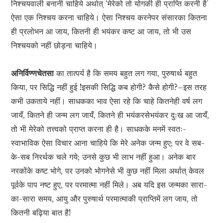
निश्चयवाली बनानी चाहिये अर्थात् ‘मेरेको तो योगकी ही प्राप्ति करनी है’
ऐसा एक निश्चय करना चाहिये। ऐसा निश्चय करनेपर संसारका कितना
ही प्रलोभन आ जाय, कितनी ही भयंकर कष्ट आ जाय, तो भी उस
निश्चयको नहीं छोड़ना चाहिये।
अनिर्विण्णचेतसा
का तात्पर्य है कि समय बहुत लग गया, पुरुषार्थ बहुत
किया, पर सिद्धि नहीं हुई !इसकी सिद्धि कब होगी? कैसे होगी?–इस तरह
कभी उकताये नहीं। साधकका भाव ऐसा रहे कि चाहे कितनेही वर्ष लग
जायँ, कितने ही जन्म लग जायँ, कितने ही भयंकरसेभयंकर दुःख आ जायँ,
तो भी मेरेको तत्त्वको प्राप्त करना ही है। साधकके मनमें स्वतः-
स्वाभाविक ऐसा विचार आना चाहिये कि मेरे अनेक जन्म हुए; पर वे सब-
के-सब निरर्थक चले गये; उनसे कुछ भी लाभ नहीं हुआ। अनेक बार
नरकोंके कष्ट भोगे, पर उनको भोगनेसे भी कुछ नहीं मिला अर्थात् केवल
पूर्वके पाप नष्ट हुए, पर परमात्मा नहीं मिले। अब यदि इस जन्मका सारा-
का-सारा समय, आयु और पुरुषार्थ परमात्माकी प्राप्तिमें लग जाय, तो
कितनी बढ़िया बात है!