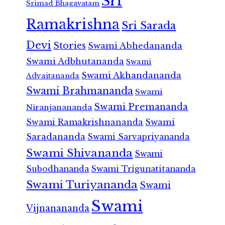
Sri
Srimad Bhagavatam
Ramakrishna
Sri Sarada
Devi
Stories
Swami Abhedananda
Swami Adbhutananda
Swami
Swami Akhandananda
Advaitananda
Swami Brahmananda
Swami
Swami Premananda
Niranjanananda
Swami Ramakrishnananda
Swami
Saradananda
Swami Sarvapriyananda
Swami Shivananda
Swami
Subodhananda
Swami Trigunatitananda
Swami Turiyananda
Swami
Swami
Vijnanananda