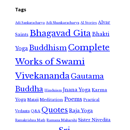
Tags
Alvar
Adi Shankaracharya
Adi Sankaracharya
AI Stories
Bhagavad Gita
Bhakti
Saints
Complete
Buddhism
Yoga
Works of Swami
Vivekananda
Gautama
Buddha
Jnana Yoga
Karma
Hinduism
Poems
Yoga
Meditation
Mataji
Practical
Quotes
Raja Yoga
Vedanta
Q&A
Sister Nivedita
Ramana Maharshi
Ramakrishna Math