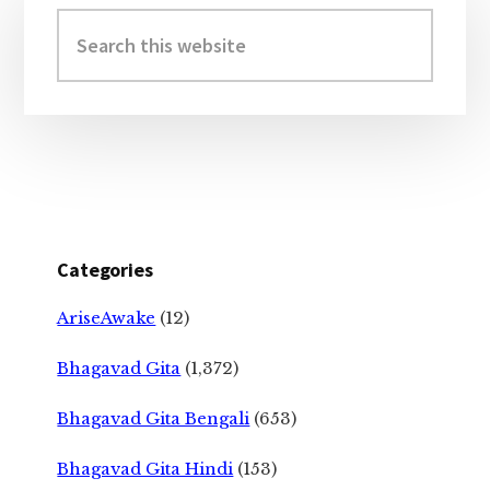
Sidebar
Search
this
website
Categories
AriseAwake
(12)
Bhagavad Gita
(1,372)
Bhagavad Gita Bengali
(653)
Bhagavad Gita Hindi
(153)