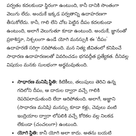
పర్వతం కదలకుండా స్థిరంగా ఉంటుంది, కానీ దానికి సొంతంగా
వెలుగు లేదు. అందుకే ఇక్కడ పర్వతాన్ని ఉదాహరణగా
తీసుకోలేదు. కానీ, గాలి లేని చోట పెట్టిన దీపం కదలకుండా
ఉంటుంది, అలాగే వెలుగుతూ కూడా ఉంటుంది. అందుకే, జ్ఞానంతో
ప్రకాశిస్తూ, నిశ్చలంగా ఉండే యోగి మనస్సుకి ఈ ‘దీపం’
ఉదాహరణే సరిగ్గా సరిపోతుంది. మన నిత్య జీవితంలో కనిపించే
సాధారణ ఉదాహరణలతో వివరించడం భగవద్గీత ప్రత్యేకత. దీనివల్ల
విషయం మనకు సులభంగా అర్థమవుతుంది.
సాధారణ మనిషి స్థితి:
కిటికీలు, తలుపులు తెరిచి ఉన్న
గదిలోని దీపం, ఆ దారుల ద్వారా వచ్చే గాలికి
రెపరెపలాడుతుంది లేదా ఆరిపోతుంది. అలాగే, అజ్ఞాని
(సాధారణ మనిషి) మనస్సు కూడా కళ్లు, చెవులు వంటి
ఇంద్రియాల ద్వారా లోపలికి వచ్చే కోరికల వల్ల నిలకడ
లేకుండా (చంచలంగా) ఉంటుంది.
యోగి స్థితి:
కానీ యోగి అలా కాదు. అతను బయటి