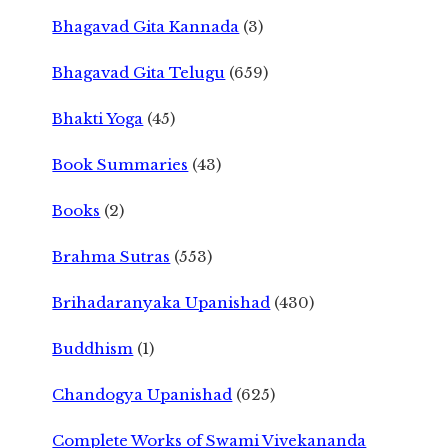
Bhagavad Gita Kannada
(3)
Bhagavad Gita Telugu
(659)
Bhakti Yoga
(45)
Book Summaries
(43)
Books
(2)
Brahma Sutras
(553)
Brihadaranyaka Upanishad
(430)
Buddhism
(1)
Chandogya Upanishad
(625)
Complete Works of Swami Vivekananda