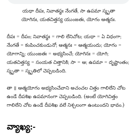
యథా దీపః, నివాతస్థః నేంగతే, సా ఉపమా స్మృతా
యోగినః, యతచిత్తస్య యుంజతః, యోగం ఆత్మనః.
దీపః = దీపం; నివాతస్థః = గాలి లేనిచోట; యథా = ఏ విధంగా;
నేంగతే = కంపించకుండునో; ఆత్మనః = ఆత్మయందు; యోగం =
యోగాన్ని; యుంజతః = అభ్యసించే; యోగినః = యోగి;
యతచిత్తస్య = సంయత చిత్తానికి; సా = ఆ; ఉపమా = దృష్టాంతం;
స్మృతా = స్మృతిలో చెప్పబడింది.
తా ॥ ఆత్మయోగం అభ్యసించేవాని అచంచల చిత్తం గాలిలేని చోట
ఉండే దీపశిఖ ఉపమానంగా చెప్పబడింది. (అంటే యోగిచిత్తం
గాలిలేని చోట ఉండే దీపశిఖ వలే నిశ్చలంగా ఉంటుందని భావం.)
వ్యాఖ్య:-