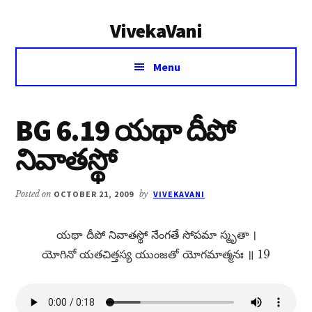
Additional
Skip
Skip
VivekaVani
to
to
menu
main
primary
Voice
content
sidebar
Menu
of
Vivekananda
BG 6.19 యథా దీపో
నివాతస్థో
Posted on
OCTOBER 21, 2009
by
VIVEKAVANI
యథా దీపో నివాతస్థో నేంగతే సోపమా స్మృతా ।
యోగినో యతచిత్తస్య యుంజతో యోగమాత్మనః ॥ 19