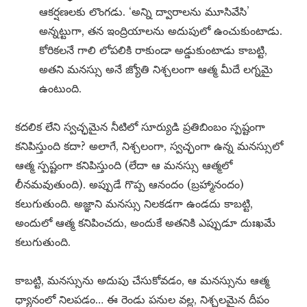
ఆకర్షణలకు లొంగడు. ‘అన్ని ద్వారాలను మూసివేసి’
అన్నట్టుగా, తన ఇంద్రియాలను అదుపులో ఉంచుకుంటాడు.
కోరికలనే గాలి లోపలికి రాకుండా అడ్డుకుంటాడు కాబట్టి,
అతని మనస్సు అనే జ్యోతి నిశ్చలంగా ఆత్మ మీదే లగ్నమై
ఉంటుంది.
కదలిక లేని స్వచ్ఛమైన నీటిలో సూర్యుడి ప్రతిబింబం స్పష్టంగా
కనిపిస్తుంది కదా? అలాగే, నిశ్చలంగా, స్వచ్ఛంగా ఉన్న మనస్సులో
ఆత్మ స్పష్టంగా కనిపిస్తుంది (లేదా ఆ మనస్సు ఆత్మలో
లీనమవుతుంది). అప్పుడే గొప్ప ఆనందం (బ్రహ్మానందం)
కలుగుతుంది. అజ్ఞాని మనస్సు నిలకడగా ఉండదు కాబట్టి,
అందులో ఆత్మ కనిపించదు, అందుకే అతనికి ఎప్పుడూ దుఃఖమే
కలుగుతుంది.
కాబట్టి, మనస్సును అదుపు చేసుకోవడం, ఆ మనస్సును ఆత్మ
ధ్యానంలో నిలపడం… ఈ రెండు పనుల వల్ల, నిశ్చలమైన దీపం