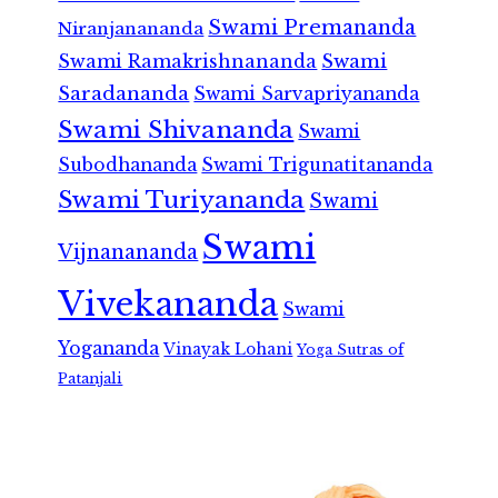
Swami Premananda
Niranjanananda
Swami Ramakrishnananda
Swami
Saradananda
Swami Sarvapriyananda
Swami Shivananda
Swami
Subodhananda
Swami Trigunatitananda
Swami Turiyananda
Swami
Swami
Vijnanananda
Vivekananda
Swami
Yogananda
Vinayak Lohani
Yoga Sutras of
Patanjali