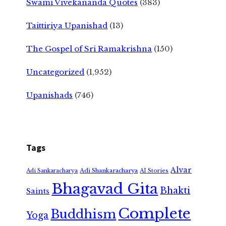
Swami Vivekananda Quotes
(383)
Taittiriya Upanishad
(13)
The Gospel of Sri Ramakrishna
(150)
Uncategorized
(1,952)
Upanishads
(746)
Tags
Alvar
Adi Shankaracharya
Adi Sankaracharya
AI Stories
Bhagavad Gita
Bhakti
Saints
Complete
Buddhism
Yoga