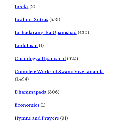
Books
(2)
Brahma Sutras
(553)
Brihadaranyaka Upanishad
(430)
Buddhism
(1)
Chandogya Upanishad
(625)
Complete Works of Swami Vivekananda
(1,494)
Dhammapada
(306)
Economics
(1)
Hymns and Prayers
(31)