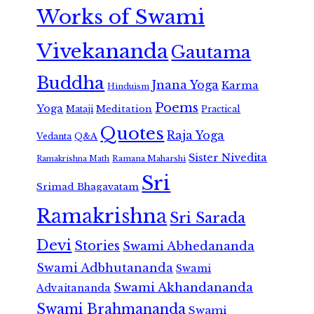
Works of Swami
Vivekananda
Gautama
Buddha
Jnana Yoga
Karma
Hinduism
Poems
Yoga
Meditation
Mataji
Practical
Quotes
Raja Yoga
Vedanta
Q&A
Sister Nivedita
Ramana Maharshi
Ramakrishna Math
Sri
Srimad Bhagavatam
Ramakrishna
Sri Sarada
Devi
Stories
Swami Abhedananda
Swami Adbhutananda
Swami
Swami Akhandananda
Advaitananda
Swami Brahmananda
Swami