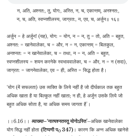
न, अति, अश्नत:, तु, योग:, अस्ति, न, च, एकान्तम्, अनश्नत:,
न, च, अति, स्वप्नशीलस्य, जाग्रत:, न, एव, च, अर्जुन॥ १६॥
अर्जुन = हे अर्जुन! (यह), योग: = योग, न = न, तु = तो, अति = बहुत,
अश्नत: = खानेवालेका, च = और, न = न, एकान्तम् = बिलकुल,
अनश्नत: = न खानेवालेका, च = तथा, न = न, अति = बहुत,
स्वप्नशीलस्य = शयन करनेके स्वभाववालेका, च = और, न = न (सदा),
जाग्रत: = जागनेवालेका, एव = ही, अस्ति = सिद्ध होता है।
‘योग (में सफलता) उस व्यक्ति के लिये नहीं है जो दीर्घकाल तक बहुत
अधिक खाता है या बिल्कुल नहीं खाता; न ही, हे अर्जुन उसके लिये जो
बहुत अधिक सोता है, या अधिक समय जागता है’।
।।6.16।।
व्याख्या–
‘नात्यश्नतस्तु योगोऽस्ति’–
अधिक खानेवालेका
योग सिद्ध नहीं होता
(टिप्पणी प
347)
। कारण कि अन्न अधिक खानेसे
0