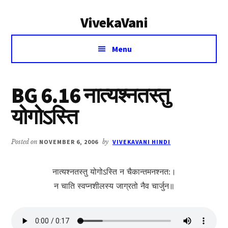
Additional
Skip
Skip
VivekaVani
to
to
menu
main
primary
Voice
content
sidebar
Menu
of
Vivekananda
BG 6.16 नात्यश्नतस्तु
योगोऽस्ति
Posted on
NOVEMBER 6, 2006
by
VIVEKAVANI HINDI
नात्यश्नतस्तु योगोऽस्ति न चैकान्तमनश्नत:।
न चाति स्वप्नशीलस्य जाग्रतो नैव चार्जुन॥