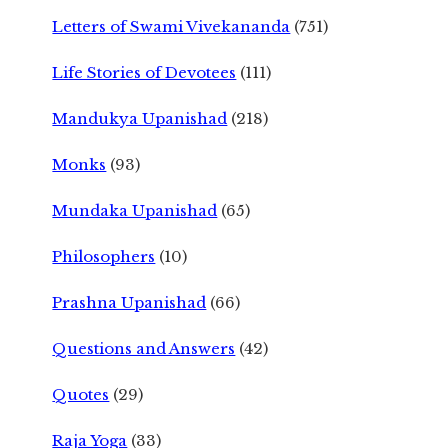
Letters of Swami Vivekananda
(751)
Life Stories of Devotees
(111)
Mandukya Upanishad
(218)
Monks
(93)
Mundaka Upanishad
(65)
Philosophers
(10)
Prashna Upanishad
(66)
Questions and Answers
(42)
Quotes
(29)
Raja Yoga
(33)