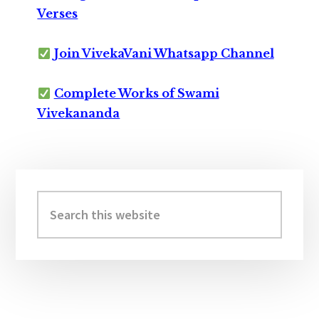
Verses
Join VivekaVani Whatsapp Channel
Complete Works of Swami
Vivekananda
Primary
Sidebar
Search
this
website