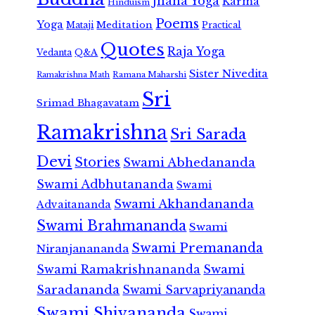
Jnana Yoga
Karma
Hinduism
Poems
Yoga
Meditation
Mataji
Practical
Quotes
Raja Yoga
Vedanta
Q&A
Sister Nivedita
Ramana Maharshi
Ramakrishna Math
Sri
Srimad Bhagavatam
Ramakrishna
Sri Sarada
Devi
Stories
Swami Abhedananda
Swami Adbhutananda
Swami
Swami Akhandananda
Advaitananda
Swami Brahmananda
Swami
Swami Premananda
Niranjanananda
Swami Ramakrishnananda
Swami
Saradananda
Swami Sarvapriyananda
Swami Shivananda
Swami