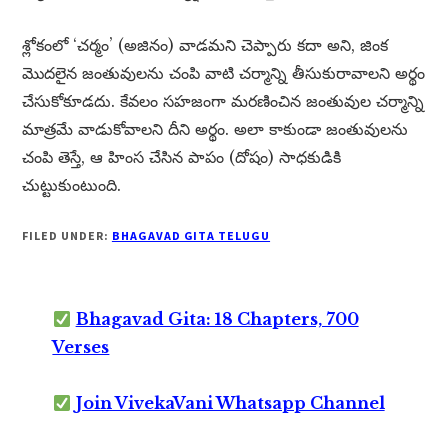
శ్లోకంలో ‘చర్మం’ (అజినం) వాడమని చెప్పారు కదా అని, జింక
మొదలైన జంతువులను చంపి వాటి చర్మాన్ని తీసుకురావాలని అర్థం
చేసుకోకూడదు. కేవలం సహజంగా మరణించిన జంతువుల చర్మాన్ని
మాత్రమే వాడుకోవాలని దీని అర్థం. అలా కాకుండా జంతువులను
చంపి తెస్తే, ఆ హింస చేసిన పాపం (దోషం) సాధకుడికి
చుట్టుకుంటుంది.
FILED UNDER:
BHAGAVAD GITA TELUGU
Bhagavad Gita: 18 Chapters, 700
Verses
Join VivekaVani Whatsapp Channel