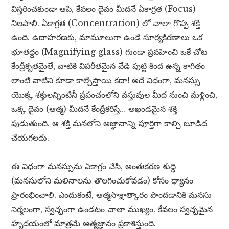
విస్తరించకుండా ఆపి, కేవలం దైవం మీదనే ఏకాగ్రత (Focus)
నిలపాలి. ఏకాగ్రత (Concentration) లో చాలా గొప్ప శక్తి
ఉంది. ఉదాహరణకు, మామూలుగా ఉండే సూర్యకిరణాలు ఒక
భూతద్దం (Magnifying glass) గుండా ప్రవహించి ఒకే చోట
కేంద్రీకృతమైతే, వాటికి విపరీతమైన వేడి పుట్టి కింద ఉన్న కాగితం
లాంటి వాటిని కూడా కాల్చేస్తాయి కదా! అదే విధంగా, మనస్సు
యొక్క శక్తులన్నింటినీ ప్రపంచంలోని వస్తువుల మీద నుంచి మళ్లించి,
ఒక్క దైవం (ఆత్మ) మీదనే కేంద్రీకరిస్తే… అఖండమైన శక్తి
పుడుతుంది. ఆ శక్తి మనలోని అజ్ఞానాన్ని పూర్తిగా కాల్చి బూడిద
చేయగలదు.
ఈ విధంగా మనస్సును ఏకాగ్రం చేసి, అంతఃకరణ శుద్ధి
(మనసులోని మలినాలను తొలగించుకోవడం) కోసం ధ్యానం
ప్రారంభించాలి. ఎందుకంటే, ఆత్మసాక్షాత్కారం పొందడానికి మనసు
నిర్మలంగా, స్వచ్ఛంగా ఉండటం చాలా ముఖ్యం. కేవలం స్వచ్ఛమైన
హృదయంలో మాత్రమే ఆత్మజ్ఞానం ప్రకాశిస్తుంది.