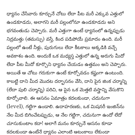
ధ్యానం చేసేవారు కూర్చునే చోటు లేదా పీట మరీ ఎక్కువ ఎత్తులో
ఉండకూడదు, అలాగని మరీ పల్లంలోనూ ఉండకూడదు అని
భగవంతుడు చెప్పారు. మరీ ఎత్తుగా ఉంటే ధ్యానంలో ఉన్నప్పుడు
నిద్రమత్తు (తమస్సు) వస్తే, కింద పడిపోయే ప్రమాదం ఉంది. మరీ
పల్లంలో ఉంటే నీళ్లు, పురుగులు లేదా కీటకాలు అక్కడికి వచ్చే
అవకాశం ఉంది. అందుకే ఒక మధ్యస్త ఎత్తులో ఉన్న అరుగు మీదో
లేదా పీట మీదో కూర్చొని ధ్యానం చేయడం ఉత్తమం అని చెప్పారు.
అయితే ఆ చోటు గరుకుగా ఉంటే కూర్చోవడం కష్టంగా ఉంటుంది.
కాబట్టి దాని మీద మొదట దర్భాసనం వేసి, దాని పైన జింక చర్మాన్ని
(లేదా పులి చర్మాన్ని) పరిచి, ఆ పైన ఒక మెత్తటి వస్త్రాన్ని వేసుకొని
కూర్చోవాలి. ఈ ఆసనం ఏమాత్రం కదలకుండా, చదునుగా
(level), గట్టిగా ఉండాలి. ఉదాహరణకు, ఒక మిషనరీ ఇంజిన్‌ను
నేల మీద బిగించేటప్పుడు, ఆ నేల గట్టిగా, చదునుగా ఉందో లేదో
చూసుకుంటాం కదా! అలాగే మనం కూర్చునే ఆసనం కూడా
కదలకుండా ఉంటేనే ధ్యానం ఎలాంటి ఆటంకాలు లేకుండా