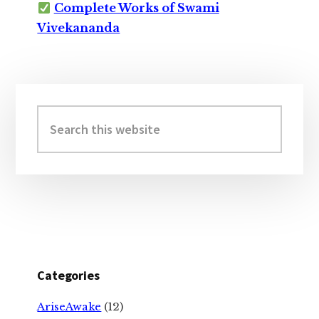
Complete Works of Swami
Vivekananda
Primary
Sidebar
Search
this
website
Categories
AriseAwake
(12)