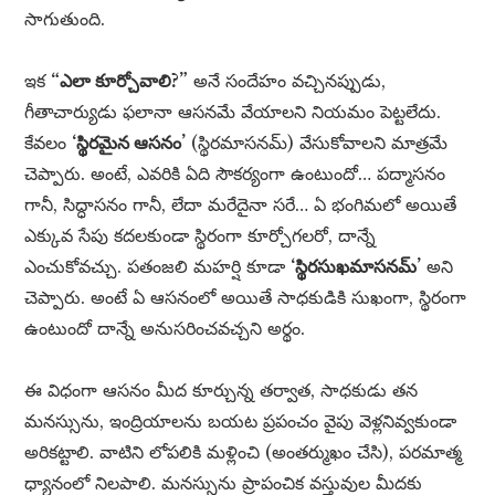
సాగుతుంది.
ఇక
“ఎలా కూర్చోవాలి?”
అనే సందేహం వచ్చినప్పుడు,
గీతాచార్యుడు ఫలానా ఆసనమే వేయాలని నియమం పెట్టలేదు.
కేవలం
‘స్థిరమైన ఆసనం’
(స్థిరమాసనమ్) వేసుకోవాలని మాత్రమే
చెప్పారు. అంటే, ఎవరికి ఏది సౌకర్యంగా ఉంటుందో… పద్మాసనం
గానీ, సిద్ధాసనం గానీ, లేదా మరేదైనా సరే… ఏ భంగిమలో అయితే
ఎక్కువ సేపు కదలకుండా స్థిరంగా కూర్చోగలరో, దాన్నే
ఎంచుకోవచ్చు. పతంజలి మహర్షి కూడా
‘స్థిరసుఖమాసనమ్’
అని
చెప్పారు. అంటే ఏ ఆసనంలో అయితే సాధకుడికి సుఖంగా, స్థిరంగా
ఉంటుందో దాన్నే అనుసరించవచ్చని అర్థం.
ఈ విధంగా ఆసనం మీద కూర్చున్న తర్వాత, సాధకుడు తన
మనస్సును, ఇంద్రియాలను బయట ప్రపంచం వైపు వెళ్లనివ్వకుండా
అరికట్టాలి. వాటిని లోపలికి మళ్లించి (అంతర్ముఖం చేసి), పరమాత్మ
ధ్యానంలో నిలపాలి. మనస్సును ప్రాపంచిక వస్తువుల మీదకు