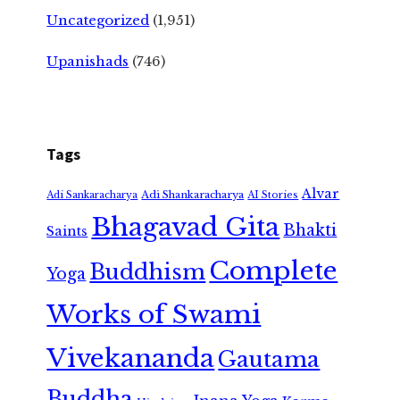
Uncategorized
(1,951)
Upanishads
(746)
Tags
Alvar
Adi Shankaracharya
Adi Sankaracharya
AI Stories
Bhagavad Gita
Bhakti
Saints
Complete
Buddhism
Yoga
Works of Swami
Vivekananda
Gautama
Buddha