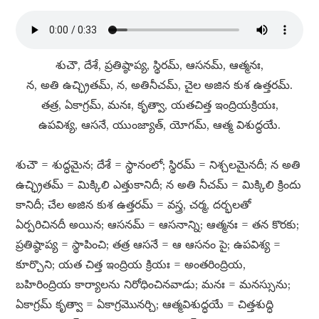
శుచౌ, దేశే, ప్రతిష్ఠాప్య, స్థిరమ్​, ఆసనమ్​, ఆత్మనః,
న, అతి ఉచ్ఛ్రితమ్​, న, అతినీచమ్​, చైల అజిన కుశ ఉత్తరమ్​.
తత్ర, ఏకాగ్రమ్​, మనః, కృత్వా, యతచిత్త ఇంద్రియక్రియః,
ఉపవిశ్య, ఆసనే, యుంజ్యాత్​, యోగమ్​, ఆత్మ విశుద్ధయే.
శుచౌ = శుద్ధమైన; దేశే = స్థానంలో; స్థిరమ్​ = నిశ్చలమైనదీ; న అతి
ఉచ్ఛ్రితమ్​ = మిక్కిలి ఎత్తుకానిదీ; న అతి నీచమ్​ = మిక్కిలి క్రిందు
కానిదీ; చేల అజిన కుశ ఉత్తరమ్​ = వస్త్ర, చర్మ, దర్భలతో
ఏర్పరిచినదీ అయిన; ఆసనమ్​ = ఆసనాన్ని; ఆత్మనః = తన కొరకు;
ప్రతిష్ఠాప్య = స్థాపించి; తత్ర ఆసనే = ఆ ఆసనం పై; ఉపవిశ్య =
కూర్చొని; యత చిత్త ఇంద్రియ క్రియః = అంతరింద్రియ,
బహిరింద్రియ కార్యాలను నిరోధించినవాడు; మనః = మనస్సును;
ఏకాగ్రమ్​ కృత్వా = ఏకాగ్రమొనర్చి; ఆత్మవిశుద్ధయే = చిత్తశుద్ధి