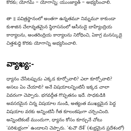
కొరకు; యోగమ్​ = యోగాన్ని; యుంజ్యాత్​ = అభ్యసించాలి.
తా ॥ పవిత్రస్థానంలో అంతగా ఉన్నతమూ నిమ్నమూ కాకుండా
కుశాజిన చేలావృతమైన స్థిరాసనంలో ఆసీనుడై బాహ్యేంద్రియ
కార్యాలను, అంతరింద్రియ కార్యాలను నిరోధించి, ఏకాగ్ర మనస్కుడై
చిత్తశుద్ధి కొరకు యోగాన్ని అభ్యసించాలి.
వ్యాఖ్య:-
ధ్యానం చేసేటప్పుడు ఎక్కడ కూర్చోవాలి? ఎలా కూర్చోవాలి?
అసలు ఏం చేయాలి? అనే విషయాలన్నింటినీ ఇక్కడ చాలా
వివరంగా చెప్పారు. భగవద్గీత గొప్పతనం ఇదే. సాధకుడికి
అవసరమైన చిన్న విషయాల నుండి, అత్యంత ముఖ్యమైన పెద్ద
విషయాల వరకు అన్నింటినీ గీత కూలంకషంగా చర్చించింది.
అన్నింటికంటే ముందుగా, ధ్యానం కోసం కూర్చునే చోటు
‘పరిశుభ్రంగా’ ఉండాలని చెప్పారు. ‘శుచౌ దేశే’ (శుభ్రమైన ప్రదేశంలో)