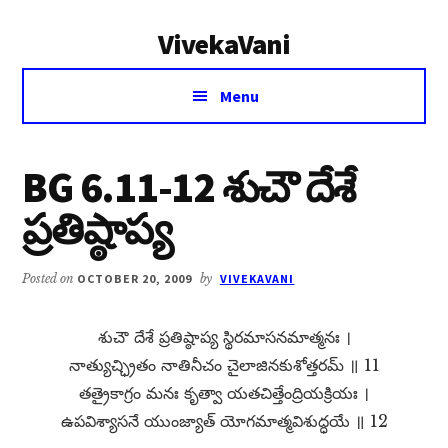
Additional
Skip
Skip
VivekaVani
to
to
menu
main
primary
Voice
content
sidebar
Menu
of
Vivekananda
BG 6.11-12 శుచౌ దేశే
ప్రతిష్ఠాప్య
Posted on
OCTOBER 20, 2009
by
VIVEKAVANI
శుచౌ దేశే ప్రతిష్ఠాప్య స్థిరమాసనమాత్మనః ।
నాత్యుచ్ఛ్రితం నాతినీచం చైలాజినకుశోత్తరమ్​ ॥ 11
తత్రైకాగ్రం మనః కృత్వా యతచిత్తేంద్రియక్రియః ।
ఉపవిశ్యాసనే యుంజ్యాత్​ యోగమాత్మవిశుద్ధయే ॥ 12