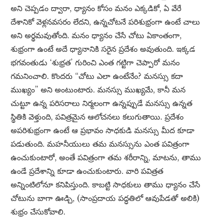
అని చెప్పడం ద్వారా, ధ్యానం కోసం మనం ఎక్కడికో, ఏ వేరే
దేశానికో వెళ్లనవసరం లేదని, ఉన్నచోటనే పరిశుభ్రంగా ఉంటే చాలు
అని అర్థమవుతోంది. మనం ధ్యానం చేసే చోటు ఏకాంతంగా,
శుభ్రంగా ఉంటే అదే ధ్యానానికి సరైన ప్రదేశం అవుతుంది. ఇక్కడ
భగవంతుడు ‘శుభ్రత’ గురించి ఎంత గట్టిగా చెప్పారో మనం
గమనించాలి. కొందరు “చోటు ఎలా ఉంటేనేం? మనస్సు కదా
ముఖ్యం” అని అంటుంటారు. మనస్సు ముఖ్యమే, కానీ మన
చుట్టూ ఉన్న పరిసరాలు నిర్మలంగా ఉన్నప్పుడే మనస్సు ఉన్నత
స్థితికి వెళ్తుంది, పవిత్రమైన ఆలోచనలు కలుగుతాయి. ప్రదేశం
అపరిశుభ్రంగా ఉంటే ఆ ప్రభావం సాధకుడి మనస్సు మీద కూడా
పడుతుంది. మహనీయులు తమ మనస్సును ఎంత పవిత్రంగా
ఉంచుకుంటారో, అంతే పవిత్రంగా తమ శరీరాన్ని, మాటను, తాము
ఉండే ప్రదేశాన్ని కూడా ఉంచుకుంటారు. వారి పవిత్రత
అన్నింటిలోనూ కనిపిస్తుంది. కాబట్టి సాధకులు తాము ధ్యానం చేసే
చోటును బాగా ఊడ్చి, (సాంప్రదాయ పద్ధతిలో ఆవుపేడతో అలికి)
శుభ్రం చేసుకోవాలి.