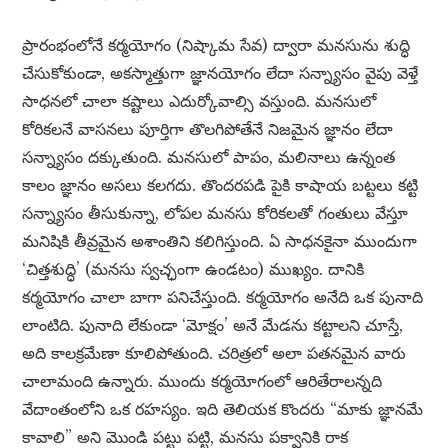
ప్రారంభంలోనే కర్మయోగం (నిష్కామ సేవ) ద్వారా మనసును శుద్ధి
చేసుకోకుండా, అకస్మాత్తుగా జ్ఞానయోగం లేదా సన్న్యాసం వైపు వెళ్తే
సాధనలో చాలా కష్టాలు ఎదుర్కోవాల్సి వస్తుంది. మనసులో
కోరికలనే వాసనలు పూర్తిగా తొలగిపోతేనే నిజమైన జ్ఞానం లేదా
సన్న్యాసం దక్కుతుంది. మనసులో పాపం, మలినాలు ఉన్నంత
కాలం జ్ఞానం అసలు కలగదు. తొందరపడి పైకి కాషాయ బట్టలు కట్టి
సన్న్యాసం తీసుకున్నా, లోపల మనసు కోరికలతో గంతులు వేస్తూ
మనిషికి తీవ్రమైన అశాంతిని కలిగిస్తుంది. ఏ సాధనకైనా ముందుగా
‘చిత్తశుద్ధి’ (మనసు స్వచ్ఛంగా ఉండటం) ముఖ్యం. దానికి
కర్మయోగం చాలా బాగా పనిచేస్తుంది. కర్మయోగం అనేది ఒక పునాది
లాంటిది. పునాది లేకుండా ‘మోక్షం’ అనే మేడను కట్టాలని చూస్తే,
అది కాలక్రమేణా కూలిపోతుంది. చరిత్రలో అలా పతనమైన వారు
చాలామంది ఉన్నారు. ముందు కర్మయోగంలో ఆరితేరాలన్నది
వేదాంతంలోని ఒక రహస్యం. ఇది తెలియక కొందరు “మాకు జ్ఞానమే
కావాలి” అని మొండి పట్టు పట్టి, మనసు పక్వానికి రాక