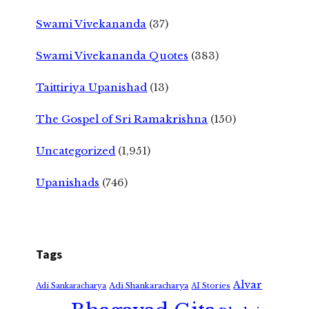
Swami Vivekananda
(37)
Swami Vivekananda Quotes
(383)
Taittiriya Upanishad
(13)
The Gospel of Sri Ramakrishna
(150)
Uncategorized
(1,951)
Upanishads
(746)
Tags
Alvar
Adi Shankaracharya
Adi Sankaracharya
AI Stories