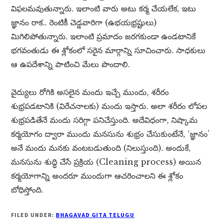
విఫలమవుతున్నారు. ఇలాంటి వారు అటు కర్మ చేయలేక, ఇటు
జ్ఞానం రాక.. రెంటికీ చెడ్డవారిగా (ఉభయభ్రష్టులు)
మిగిలిపోతున్నారు. ఇలాంటి ప్రమాదం జరగకుండా ఉండటానికే
భగవంతుడు ఈ శ్లోకంలో సరైన మార్గాన్ని సూచించారు. సాధకులు
ఆ ఉపదేశాన్ని పాటించి మేలు పొందాలి.
వైద్యులు రోగికి అసలైన మందు ఇచ్చే ముందు, శరీరం
శుభ్రపడటానికి (విరేచనాలకు) మందు ఇస్తారు. అలా శరీరం లోపల
శుభ్రపడితేనే మందు సరిగ్గా పనిచేస్తుంది. అదేవిధంగా, నిష్కామ
కర్మయోగం ద్వారా ముందు మనసును శుభ్రం చేసుకుంటేనే, ‘జ్ఞానం’
అనే మందు మనకు వంటబడుతుంది (నిలుస్తుంది). అందుకే,
మనసును శుద్ధి చేసే ప్రక్రియ (Cleaning process) అయిన
కర్మయోగాన్ని అందరూ ముందుగా ఆచరించాలని ఈ శ్లోకం
బోధిస్తోంది.
FILED UNDER:
BHAGAVAD GITA TELUGU