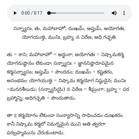
సన్న్యాసః, తు, మహాబాహో, దుఃఖమ్​, ఆప్తుమ్​, అయోగతః,
యోగయుక్తః, మునిః, బ్రహ్మ, న చిరేణ, అధి గచ్ఛతి.
తు = కాని; మహాబాహో = అర్జునా; అయోగతః = నిష్కామకర్మ
యోగనుష్ఠానం లేకుండా; సన్న్యాసః = జ్ఞాననిష్ఠారూపమైన
కర్మసన్న్యాసం; ఆప్తుమ్​ = పొందడం; దుఃఖమ్​ = కష్టతరం,
అసంభవం; యోగయుక్తః = నిష్కామ కర్మయోగ నిష్ఠుడైన; మునిః
=మననశీలుడు; (సన్న్యాసియై) న చిరేణ = శీఘ్రంగా; బ్రహ్మ = పర
బ్రహ్మాన్ని; అధిగచ్ఛతి = పొందుతాడు.
తా ॥ కర్మయోగం లేకుండా సంన్యాసాన్ని సాధించడం దుఃఖకరం.
కానీ నిష్కామ కర్మలో నిమగ్నమైన ముని అతి త్వరగా
పరబ్రహ్మమును చేరుకుంటాడు.