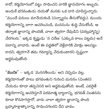
కాదో, కర్మయోగంలో పట్టు సాధించని వారికి జ్ఞానయోగం అబ్బదు.
అందుకే భగవంతుడు దయతో మనకు ఒక దారి చూపిస్తున్నారు.
“ముందే పనులు మానేయకండి (సన్న్యాసం తీసుకోవద్దు). ముందు
కర్మయోగాన్ని బాగా ఆచరించండి, మనసును శుద్ధి చేసుకోండి. ఆ
తర్వాత జ్ఞానాన్ని పొందితే, చాలా త్వరగా దేవుడిని (పరబ్రహ్మాన్ని)
చేరగలరు.” ఇక్కడ కృష్ణుడు ‘న చిరేణ’ (ఎక్కువ కాలం పట్టదు) అనే
పదాన్ని వాడారు. అంటే ఈ పద్ధతిలో వెళ్లేవారికి మోక్షం ఆలస్యం
కాదని, త్వరగానే తమ గమ్యాన్ని చేరుకుంటారని స్పష్టంగా
అర్థమవుతోంది.
“మునిః”
– ఇక్కడ ‘మననశీలుడు’ అని చెప్పడం వల్ల,
కర్మయోగంతో పాటు భగవంతుని గురించి మననం (చింతన)
చేయడం కూడా తప్పనిసరి అని అర్థమవుతోంది. అంటే, ఎవరైతే
కర్మయోగాన్ని ఆచరిస్తూనే పరమాత్మ ధ్యానాన్ని, భగవత్ చింతనను
కూడా కొనసాగిస్తారో, వారు చాలా త్వరగా జ్ఞానాన్ని పొంది
బ్రహ్మసాక్షాత్కారాన్ని సాధించగలరని దీని భావం.