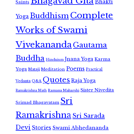
Bhagavad Gita
Bhakti
Saints
Complete
Buddhism
Yoga
Works of Swami
Vivekananda
Gautama
Buddha
Jnana Yoga
Karma
Hinduism
Poems
Yoga
Meditation
Mataji
Practical
Quotes
Raja Yoga
Vedanta
Q&A
Sister Nivedita
Ramana Maharshi
Ramakrishna Math
Sri
Srimad Bhagavatam
Ramakrishna
Sri Sarada
Devi
Stories
Swami Abhedananda