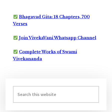
Bhagavad Gita: 18 Chapters, 700
Verses
Join VivekaVani Whatsapp Channel
Complete Works of Swami
Vivekananda
Primary
Sidebar
Search
this
website