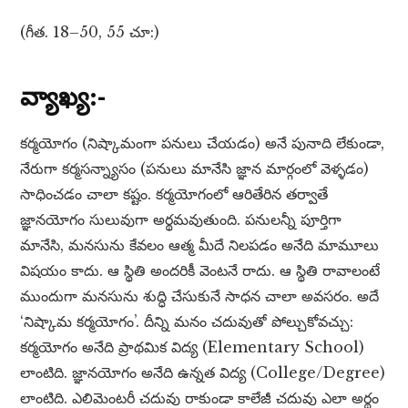
(గీత. 18–50, 55 చూ:)
వ్యాఖ్య:-
కర్మయోగం (నిష్కామంగా పనులు చేయడం) అనే పునాది లేకుండా,
నేరుగా కర్మసన్న్యాసం (పనులు మానేసి జ్ఞాన మార్గంలో వెళ్ళడం)
సాధించడం చాలా కష్టం. కర్మయోగంలో ఆరితేరిన తర్వాతే
జ్ఞానయోగం సులువుగా అర్థమవుతుంది. పనులన్నీ పూర్తిగా
మానేసి, మనసును కేవలం ఆత్మ మీదే నిలపడం అనేది మామూలు
విషయం కాదు. ఆ స్థితి అందరికీ వెంటనే రాదు. ఆ స్థితి రావాలంటే
ముందుగా మనసును శుద్ధి చేసుకునే సాధన చాలా అవసరం. అదే
‘నిష్కామ కర్మయోగం’. దీన్ని మనం చదువుతో పోల్చుకోవచ్చు:
కర్మయోగం అనేది ప్రాథమిక విద్య (Elementary School)
లాంటిది. జ్ఞానయోగం అనేది ఉన్నత విద్య (College/Degree)
లాంటిది. ఎలిమెంటరీ చదువు రాకుండా కాలేజీ చదువు ఎలా అర్థం