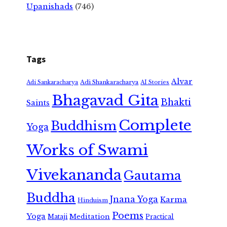
Upanishads
(746)
Tags
Alvar
Adi Shankaracharya
Adi Sankaracharya
AI Stories
Bhagavad Gita
Bhakti
Saints
Complete
Buddhism
Yoga
Works of Swami
Vivekananda
Gautama
Buddha
Jnana Yoga
Karma
Hinduism
Poems
Yoga
Meditation
Mataji
Practical