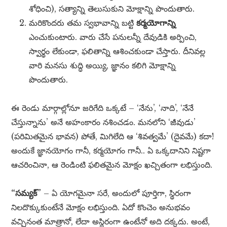
శోధించి), సత్యాన్ని తెలుసుకుని మోక్షాన్ని పొందుతారు.
మరికొందరు తమ స్వభావాన్ని బట్టి
కర్మయోగాన్ని
ఎంచుకుంటారు. వారు చేసే పనులన్నీ దేవుడికి అర్పించి,
స్వార్థం లేకుండా, ఫలితాన్ని ఆశించకుండా చేస్తారు. దీనివల్ల
వారి మనసు శుద్ధి అయ్యి, జ్ఞానం కలిగి మోక్షాన్ని
పొందుతారు.
ఈ రెండు మార్గాల్లోనూ జరిగేది ఒక్కటే – ‘నేను’, ‘నాది’, ‘నేనే
చేస్తున్నాను’ అనే అహంకారం నశించడం. మనలోని ‘జీవుడు’
(పరిమితమైన భావన) పోతే, మిగిలేది ఆ ‘శివత్వమే’ (దైవమే) కదా!
అందుకే జ్ఞానయోగం గానీ, కర్మయోగం గానీ.. ఏ ఒక్కదానిని నిష్టగా
ఆచరించినా, ఆ రెండింటి ఫలితమైన మోక్షం ఖచ్చితంగా లభిస్తుంది.
“సమ్యక్”
– ఏ యోగమైనా సరే, అందులో పూర్తిగా, స్థిరంగా
నిలదొక్కుకుంటేనే మోక్షం లభిస్తుంది. ఏదో కొంచెం అనుభవం
వచ్చినంత మాత్రానో, లేదా అస్థిరంగా ఉంటేనో అది దక్కదు. అంటే,