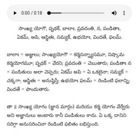
సాంఖ్య యోగౌ, పృథక్​, బాలాః, ప్రవదంతి, న, పండితాః,
ఏకమ్​, అపి, ఆస్థితః, సమ్యక్​, ఉభయోః, విందతే, ఫలమ్​.
బాలాః = అజ్ఞులు; సాంఖ్యయోగౌ = కర్మసన్న్యాసమూ, నిష్కామ
కర్మయోగమూ; పృథక్​ = వేరని; ప్రవదంతి = చెబుతారు; పండితాః న
= పండితులు అలా చెప్పరు; ఏకమ్​ అపి = ఏ ఒకటైనా; సమ్యక్​ =
చక్కగా; ఆస్థితః = అనుష్ఠిస్తే; ఉభయోః ఫలమ్​ = రెండింటి ఫలాన్ని;
విందతే = పొందుతారు.
తా ॥ సాంఖ్య యోగం (జ్ఞాన మార్గం) మరియు కర్మ యోగం వేర్వేరు
అని అజ్ఞానులు అంటారు కానీ పండితులు కాదు. ఏ ఒక్క దానిని
సరిగ్గా అనుసరించినా రెండింటి ఫలితం లభిస్తుంది.