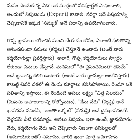
మనం ఎంచుకున్న ఏదో ఒక మార్గంలో పరిపూర్ణత సాధించాలి,
అందులో నిపుణుడు (Expert) కావాలి. సరిగ్గా ఇదే విషయాన్ని
చెప్పడానికే ఇక్కడ ‘సమ్యక్’ అనే పదాన్ని ఉపయోగించారు.
గొప్ప జ్ఞానులు లోకానికి మంచి చేయడం కోసం, ఎలాంటి ఫలితాన్ని
ఆశించకుండా పనులు (కర్మలు) చేస్తూనే ఉంటారు (అంటే వారు
కర్మయోగుల్లా ప్రవర్తిస్తారు). అలాగే, గొప్ప కర్మయోగులు స్వార్థం
లేకుండా పనులు చేస్తూనే, మనసులో “ఈ ప్రపంచమంతా దైవమే”
అనే జ్ఞానాన్ని కలిగి ఉంటారు (అంటే వారు జ్ఞానుల్లా ఆలోచిస్తారు).
కాబట్టి చివరి దశలో ఈ రెండు మార్గాలు కలిసిపోతాయి. రెండూ ఒకే
ఫలితాన్ని ఇస్తాయి. ఈ రెండింటి అసలు లక్ష్యం “చిత్త విలయం”
(మనసు అహంకారాన్ని కోల్పోవడం). “నేను వేరు” (వ్యష్టి) అనే
భావనను వదిలేసి, “అంతా ఒక్కటే” (సమష్టి) అనే దైవభావనలోకి
వెళ్లడమే వీటి పరమార్థం. అసలు విషయం ఇలా ఉంటే, జ్ఞానయోగం
వేరు, కర్మయోగం వేరు అని చెప్పేవారు నిజంగా పసిపిల్లలతో
(అమాయకులతో) సమానం. వారికి ఇంకా పూర్తి అవగాహన