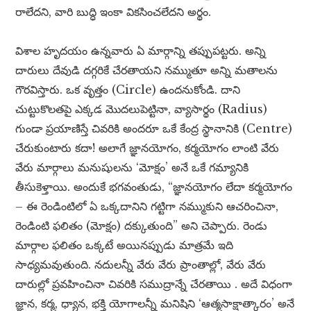
రాలేదని, వారి బుద్ధి ఇంకా వికసించలేదని అర్థం.
విశాల హృదయం ఉన్నవారు ఏ మార్గాన్ని తప్పుపట్టరు. అన్ని
దారులు దేవుడి దగ్గరికే చేరతాయని నమ్ముతూ అన్ని మతాలను
గౌరవిస్తారు. ఒక వృత్తం (Circle) ఉందనుకోండి. దాని
చుట్టుకొలతపై ఎక్కడ మొదలుపెట్టినా, వ్యాసార్థం (Radius)
గుండా ప్రయాణిస్తే చివరికి అందరూ ఒకే కేంద్ర స్థానానికి (Centre)
చేరుకుంటారు కదా! అలాగే జ్ఞానయోగం, కర్మయోగం లాంటి వేరు
వేరు మార్గాలు మనుషులను ‘మోక్షం’ అనే ఒకే గమ్యానికి
తీసుకెళ్తాయి. అందుకే భగవంతుడు, “జ్ఞానయోగం లేదా కర్మయోగం
– ఈ రెండింటిలో ఏ ఒక్కదానిని గట్టిగా నమ్ముకుని ఆచరించినా,
రెండింటి ఫలితం (మోక్షం) దక్కుతుంది” అని చెప్పారు. రెండు
మార్గాల ఫలితం ఒక్కటే అయినప్పుడు మాత్రమే ఇది
సాధ్యమవుతుంది. నదులన్నీ వేరు వేరు ప్రాంతాల్లో, వేరు వేరు
దారుల్లో ప్రవహించినా చివరికి సముద్రాన్నే చేరతాయి . అదే విధంగా
జ్ఞాన, కర్మ, ధ్యాన, భక్తి యోగాలన్నీ మనిషిని ‘ఆత్మసాక్షాత్కారం’ అనే