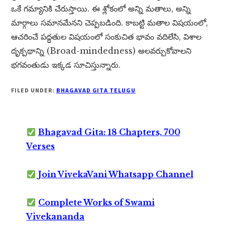
ఒకే గమ్యానికి చేరుస్తాయి. ఈ శ్లోకంలో అన్ని మతాలు, అన్ని
మార్గాలు సమానమేనని చెప్పబడింది. కాబట్టి మతాల విషయంలో,
ఆచరించే పద్ధతుల విషయంలో సంకుచిత భావం వదిలేసి, విశాల
దృక్పథాన్ని (Broad-mindedness) అలవర్చుకోవాలని
భగవంతుడు ఇక్కడ సూచిస్తున్నారు.
FILED UNDER:
BHAGAVAD GITA TELUGU
Bhagavad Gita: 18 Chapters, 700
Verses
Join VivekaVani Whatsapp Channel
Complete Works of Swami
Vivekananda