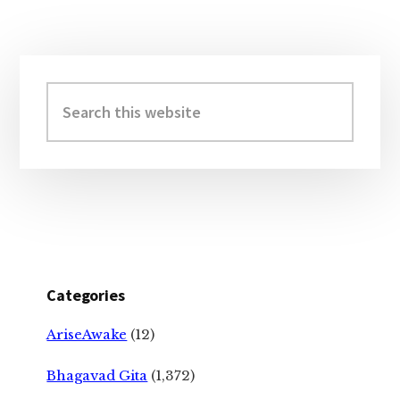
Primary
Sidebar
Search
this
website
Categories
AriseAwake
(12)
Bhagavad Gita
(1,372)