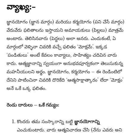
వ్యాఖ్య:–
జ్ఞానయోగం (జ్ఞాన మార్గం) మరియు కర్మయోగం (పని చేసే మార్గం)
వేరువేరు ఫలితాలను ఇస్తాయని అమాయకులు (పిల్లలు) మాత్రమే
అంటారు. తెలిసినవారు (పెద్దలు) అలా అనరు. ఎందుకంటే, ఏ
మార్గంలో వెళ్ళినా చివరికి వచ్చే ఫలితం ‘మోక్షమే’. ఇక్కడ
‘పండితులు’ అంటే కేవలం కావ్యాలు, సాహిత్యం చదివిన వారు
కాదు. ఆత్మజ్ఞానాన్ని స్వయంగా అనుభవపూర్వకంగా తెలుసుకున్న
మహనీయులని అర్థం. జ్ఞానయోగం, కర్మయోగం – ఈ రెండింటిలో
దేనిని పాటించినా చివరికి దొరికేది ‘ఆత్మసాక్షాత్కారం’ లేదా ‘మోక్షం’
అనే ఒకే ఒక్క ఫలితం.
రెండు దారులు – ఒకే గమ్యం:
కొందరు తమ సంస్కారాన్ని బట్టి
జ్ఞానయోగాన్ని
ఎంచుకుంటారు. వారు ఆత్మవిచారణ చేసి (నేను ఎవరు అని