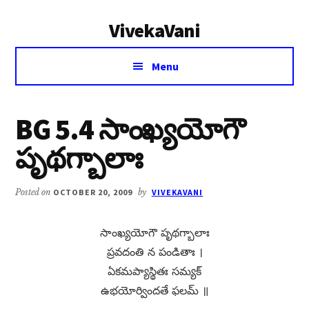
Additional
Skip
Skip
VivekaVani
to
to
menu
main
primary
Voice
content
sidebar
Menu
of
Vivekananda
BG 5.4 సాంఖ్యయోగౌ
పృథగ్బాలాః
Posted on
OCTOBER 20, 2009
by
VIVEKAVANI
సాంఖ్యయోగౌ పృథగ్బాలాః
ప్రవదంతి న పండితాః ।
ఏకమప్యాస్థితః సమ్యక్​
ఉభయోర్విందతే ఫలమ్​ ॥