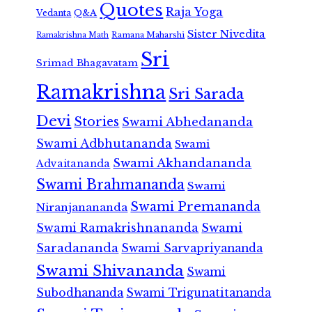
Quotes
Raja Yoga
Vedanta
Q&A
Sister Nivedita
Ramana Maharshi
Ramakrishna Math
Sri
Srimad Bhagavatam
Ramakrishna
Sri Sarada
Devi
Stories
Swami Abhedananda
Swami Adbhutananda
Swami
Swami Akhandananda
Advaitananda
Swami Brahmananda
Swami
Swami Premananda
Niranjanananda
Swami Ramakrishnananda
Swami
Saradananda
Swami Sarvapriyananda
Swami Shivananda
Swami
Subodhananda
Swami Trigunatitananda