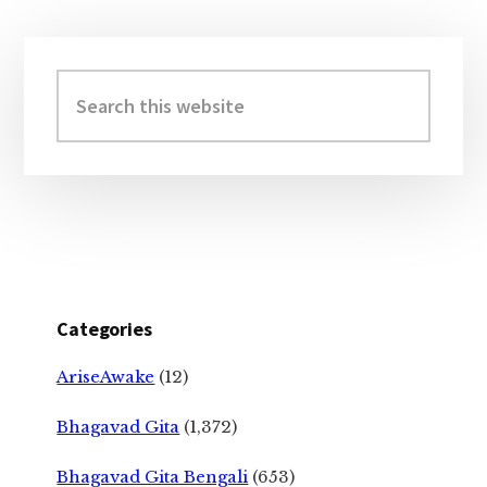
Primary
Sidebar
Search
this
website
Categories
AriseAwake
(12)
Bhagavad Gita
(1,372)
Bhagavad Gita Bengali
(653)