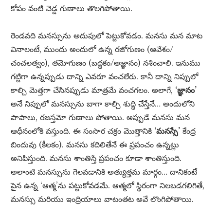
కోపం వంటి చెడ్డ గుణాలు తొలగిపోతాయి.
రెండవది మనస్సును అదుపులో పెట్టుకోవడం. మనసు మన మాట
వినాలంటే, ముందు అందులో ఉన్న రజోగుణం (ఆవేశం/
చంచలత్వం), తమోగుణం (బద్ధకం/అజ్ఞానం) నశించాలి. ఇనుము
గట్టిగా ఉన్నప్పుడు దాన్ని ఎవరూ వంచలేరు. కానీ దాన్ని నిప్పులో
కాల్చి మెత్తగా చేసినప్పుడు మాత్రమే వంచగలం. అలాగే,
‘జ్ఞానం’
అనే నిప్పులో మనస్సును బాగా కాల్చి శుద్ధి చేస్తేనే… అందులోని
పాపాలు, రజస్తమో గుణాలు పోతాయి. అప్పుడే మనసు మన
ఆధీనంలోకి వస్తుంది. ఈ సంసార చక్రం మొత్తానికి
‘మనస్సే’
కేంద్ర
బిందువు (కీలకం). మనసు కదిలితేనే ఈ ప్రపంచం ఉన్నట్లు
అనిపిస్తుంది. మనసు శాంతిస్తే ప్రపంచం కూడా శాంతిస్తుంది.
అలాంటి మనస్సును గెలవడానికి అత్యుత్తమ మార్గం… దానికంటే
పైన ఉన్న ‘ఆత్మ’ను పట్టుకోవడమే. ఆత్మలో స్థిరంగా నిలబడగలిగితే,
మనస్సు మరియు ఇంద్రియాలు వాటంతట అవే లొంగిపోతాయి.