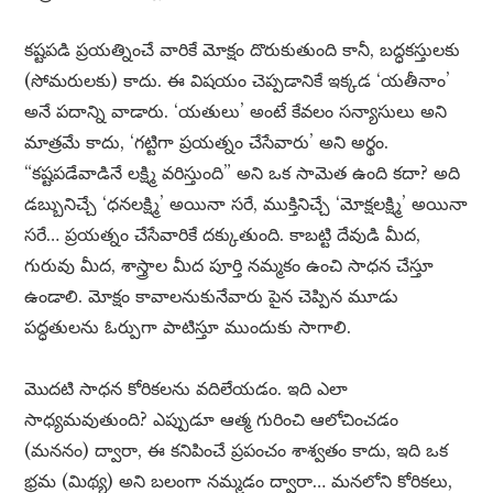
కష్టపడి ప్రయత్నించే వారికే మోక్షం దొరుకుతుంది కానీ, బద్ధకస్తులకు
(సోమరులకు) కాదు. ఈ విషయం చెప్పడానికే ఇక్కడ ‘యతీనాం’
అనే పదాన్ని వాడారు. ‘యతులు’ అంటే కేవలం సన్యాసులు అని
మాత్రమే కాదు, ‘గట్టిగా ప్రయత్నం చేసేవారు’ అని అర్థం.
“కష్టపడేవాడినే లక్ష్మి వరిస్తుంది” అని ఒక సామెత ఉంది కదా? అది
డబ్బునిచ్చే ‘ధనలక్ష్మి’ అయినా సరే, ముక్తినిచ్చే ‘మోక్షలక్ష్మి’ అయినా
సరే… ప్రయత్నం చేసేవారికే దక్కుతుంది. కాబట్టి దేవుడి మీద,
గురువు మీద, శాస్త్రాల మీద పూర్తి నమ్మకం ఉంచి సాధన చేస్తూ
ఉండాలి. మోక్షం కావాలనుకునేవారు పైన చెప్పిన మూడు
పద్ధతులను ఓర్పుగా పాటిస్తూ ముందుకు సాగాలి.
మొదటి సాధన కోరికలను వదిలేయడం. ఇది ఎలా
సాధ్యమవుతుంది? ఎప్పుడూ ఆత్మ గురించి ఆలోచించడం
(మననం) ద్వారా, ఈ కనిపించే ప్రపంచం శాశ్వతం కాదు, ఇది ఒక
భ్రమ (మిథ్య) అని బలంగా నమ్మడం ద్వారా… మనలోని కోరికలు,