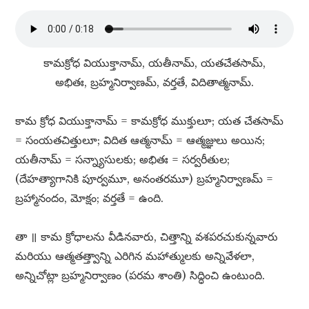
కామక్రోధ వియుక్తానామ్​, యతీనామ్​, యతచేతసామ్​,
అభితః, బ్రహ్మనిర్వాణమ్​, వర్తతే, విదితాత్మనామ్​.
కామ క్రోధ వియుక్తానామ్​ = కామక్రోధ ముక్తులూ; యత చేతసామ్​
= సంయతచిత్తులూ; విదిత ఆత్మనామ్​ = ఆత్మజ్ఞులు అయిన;
యతీనామ్​ = సన్న్యాసులకు; అభితః = సర్వరీతుల;
(దేహత్యాగానికి పూర్వమూ, అనంతరమూ) బ్రహ్మనిర్వాణమ్​ =
బ్రహ్మానందం, మోక్షం; వర్తతే = ఉంది.
తా ॥ కామ క్రోధాలను వీడినవారు, చిత్తాన్ని వశపరచుకున్నవారు
మరియు ఆత్మతత్త్వాన్ని ఎరిగిన మహాత్ములకు అన్నివేళలా,
అన్నిచోట్లా బ్రహ్మనిర్వాణం (పరమ శాంతి) సిద్ధించి ఉంటుంది.