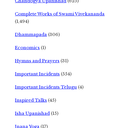
Chandogya Upanishad
(625)
Complete Works of Swami Vivekananda
(1,494)
Dhammapada
(306)
Economics
(1)
Hymns and Prayers
(31)
Important Incidents
(554)
Important Incidents Telugu
(4)
Inspired Talks
(45)
Isha Upanishad
(15)
Jnana Yoga
(17)