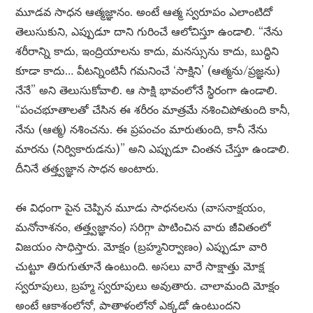
మూడవ సాధన ఆత్మజ్ఞానం. అంటే ఆత్మ స్వరూపం ఎలాంటిదో
తెలుసుకుని, ఎప్పుడూ దాని గురించే ఆలోచిస్తూ ఉండాలి. “నేను
శరీరాన్ని కాదు, ఇంద్రియాలను కాదు, మనస్సును కాదు, బుద్ధిని
కూడా కాదు… వీటన్నింటినీ గమనించే ‘సాక్షిని’ (ఆత్మను/ప్రజ్ఞను)
నేనే” అని తెలుసుకోవాలి. ఆ సాక్షి భావంలోనే స్థిరంగా ఉండాలి.
“పంచభూతాలతో చేసిన ఈ శరీరం మాత్రమే నశించిపోతుంది కానీ,
నేను (ఆత్మ) నశించను. ఈ ప్రపంచం మారుతుంది, కానీ నేను
మారను (నిర్వికారుడను)” అని ఎప్పుడూ చింతన చేస్తూ ఉండాలి.
దీనినే తత్త్వజ్ఞాన సాధన అంటారు.
ఈ విధంగా పైన చెప్పిన మూడు సాధనలను (వాసనాక్షయం,
మనోనాశనం, తత్త్వజ్ఞానం) సరిగ్గా పాటించిన వారు జీవితంలో
విజయం సాధిస్తారు. మోక్షం (బ్రహ్మనిర్వాణం) ఎప్పుడూ వారి
చుట్టూ తిరుగుతూనే ఉంటుంది. అసలు వారే సాక్షాత్తు మోక్ష
స్వరూపులు, బ్రహ్మ స్వరూపులు అవుతారు. చాలామంది మోక్షం
అంటే ఆకాశంలోనో, పాతాళంలోనో ఎక్కడో ఉంటుందని