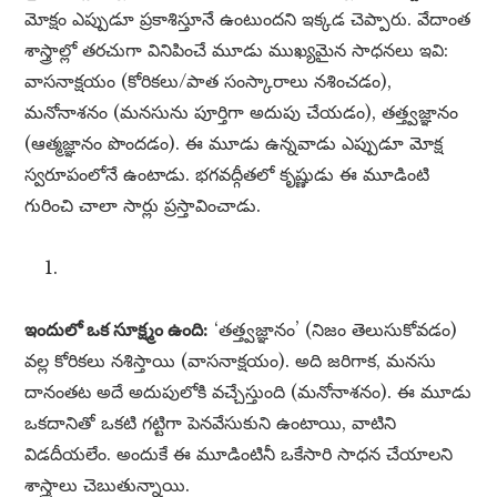
మోక్షం ఎప్పుడూ ప్రకాశిస్తూనే ఉంటుందని ఇక్కడ చెప్పారు. వేదాంత
శాస్త్రాల్లో తరచుగా వినిపించే మూడు ముఖ్యమైన సాధనలు ఇవి:
వాసనాక్షయం (కోరికలు/పాత సంస్కారాలు నశించడం),
మనోనాశనం (మనసును పూర్తిగా అదుపు చేయడం), తత్త్వజ్ఞానం
(ఆత్మజ్ఞానం పొందడం). ఈ మూడు ఉన్నవాడు ఎప్పుడూ మోక్ష
స్వరూపంలోనే ఉంటాడు. భగవద్గీతలో కృష్ణుడు ఈ మూడింటి
గురించి చాలా సార్లు ప్రస్తావించాడు.
ఇందులో ఒక సూక్ష్మం ఉంది:
‘తత్త్వజ్ఞానం’ (నిజం తెలుసుకోవడం)
వల్ల కోరికలు నశిస్తాయి (వాసనాక్షయం). అది జరిగాక, మనసు
దానంతట అదే అదుపులోకి వచ్చేస్తుంది (మనోనాశనం). ఈ మూడు
ఒకదానితో ఒకటి గట్టిగా పెనవేసుకుని ఉంటాయి, వాటిని
విడదీయలేం. అందుకే ఈ మూడింటినీ ఒకేసారి సాధన చేయాలని
శాస్త్రాలు చెబుతున్నాయి.