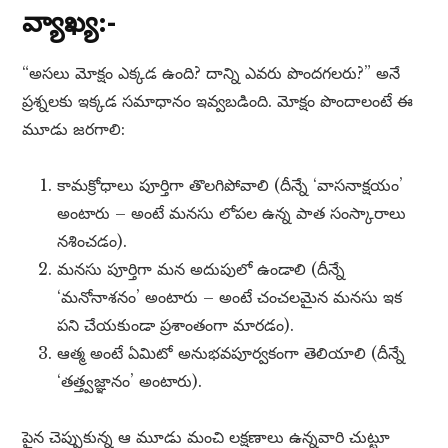
వ్యాఖ్య:-
“అసలు మోక్షం ఎక్కడ ఉంది? దాన్ని ఎవరు పొందగలరు?” అనే
ప్రశ్నలకు ఇక్కడ సమాధానం ఇవ్వబడింది. మోక్షం పొందాలంటే ఈ
మూడు జరగాలి:
కామక్రోధాలు పూర్తిగా తొలగిపోవాలి (దీన్నే ‘వాసనాక్షయం’
అంటారు – అంటే మనసు లోపల ఉన్న పాత సంస్కారాలు
నశించడం).
మనసు పూర్తిగా మన అదుపులో ఉండాలి (దీన్నే
‘మనోనాశనం’ అంటారు – అంటే చంచలమైన మనసు ఇక
పని చేయకుండా ప్రశాంతంగా మారడం).
ఆత్మ అంటే ఏమిటో అనుభవపూర్వకంగా తెలియాలి (దీన్నే
‘తత్త్వజ్ఞానం’ అంటారు).
పైన చెప్పుకున్న ఆ మూడు మంచి లక్షణాలు ఉన్నవారి చుట్టూ