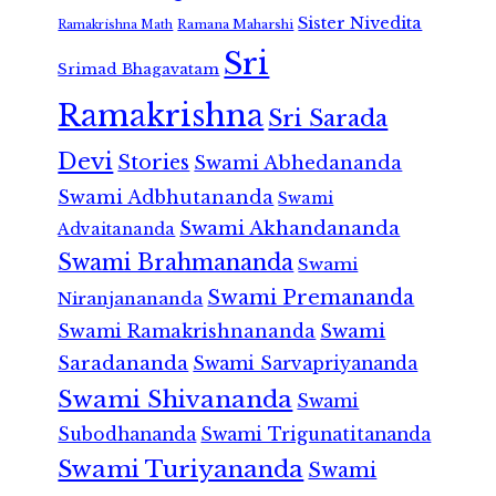
Sister Nivedita
Ramana Maharshi
Ramakrishna Math
Sri
Srimad Bhagavatam
Ramakrishna
Sri Sarada
Devi
Stories
Swami Abhedananda
Swami Adbhutananda
Swami
Swami Akhandananda
Advaitananda
Swami Brahmananda
Swami
Swami Premananda
Niranjanananda
Swami Ramakrishnananda
Swami
Saradananda
Swami Sarvapriyananda
Swami Shivananda
Swami
Subodhananda
Swami Trigunatitananda
Swami Turiyananda
Swami