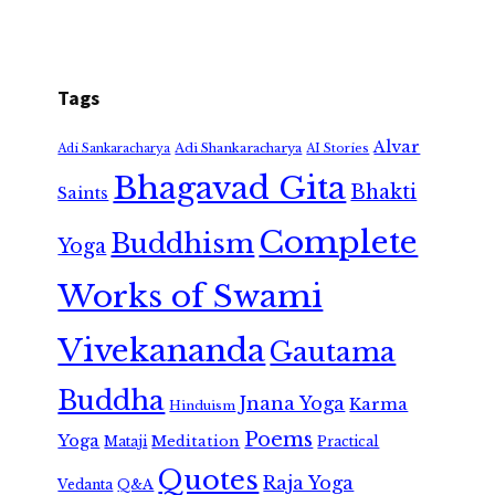
Tags
Alvar
Adi Shankaracharya
Adi Sankaracharya
AI Stories
Bhagavad Gita
Bhakti
Saints
Complete
Buddhism
Yoga
Works of Swami
Vivekananda
Gautama
Buddha
Jnana Yoga
Karma
Hinduism
Poems
Yoga
Meditation
Mataji
Practical
Quotes
Raja Yoga
Vedanta
Q&A