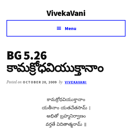
Additional
Skip
Skip
VivekaVani
to
to
menu
main
primary
Voice
content
sidebar
Menu
of
Vivekananda
BG 5.26
కామక్రోధవియుక్తానాం
Posted on
OCTOBER 20, 2009
by
VIVEKAVANI
కామక్రోధవియుక్తానాం
యతీనాం యతచేతసామ్​ ।
అభితో బ్రహ్మనిర్వాణం
వర్తతే విదితాత్మనామ్​ ॥