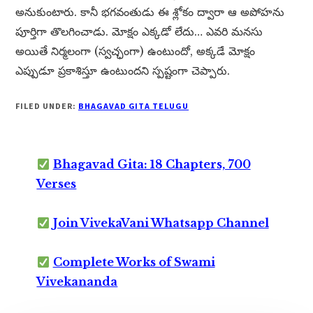
అనుకుంటారు. కానీ భగవంతుడు ఈ శ్లోకం ద్వారా ఆ అపోహను
పూర్తిగా తొలగించాడు. మోక్షం ఎక్కడో లేదు… ఎవరి మనసు
అయితే నిర్మలంగా (స్వచ్ఛంగా) ఉంటుందో, అక్కడే మోక్షం
ఎప్పుడూ ప్రకాశిస్తూ ఉంటుందని స్పష్టంగా చెప్పారు.
FILED UNDER:
BHAGAVAD GITA TELUGU
Bhagavad Gita: 18 Chapters, 700
Verses
Join VivekaVani Whatsapp Channel
Complete Works of Swami
Vivekananda