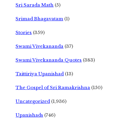
Sri Sarada Math
(5)
Srimad Bhagavatam
(1)
Stories
(359)
Swami Vivekananda
(37)
Swami Vivekananda Quotes
(383)
Taittiriya Upanishad
(13)
The Gospel of Sri Ramakrishna
(150)
Uncategorized
(1,936)
Upanishads
(746)