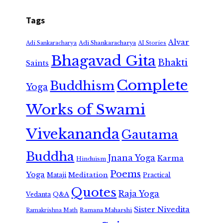
Tags
Alvar
Adi Shankaracharya
Adi Sankaracharya
AI Stories
Bhagavad Gita
Bhakti
Saints
Complete
Buddhism
Yoga
Works of Swami
Vivekananda
Gautama
Buddha
Jnana Yoga
Karma
Hinduism
Poems
Yoga
Meditation
Mataji
Practical
Quotes
Raja Yoga
Vedanta
Q&A
Sister Nivedita
Ramana Maharshi
Ramakrishna Math