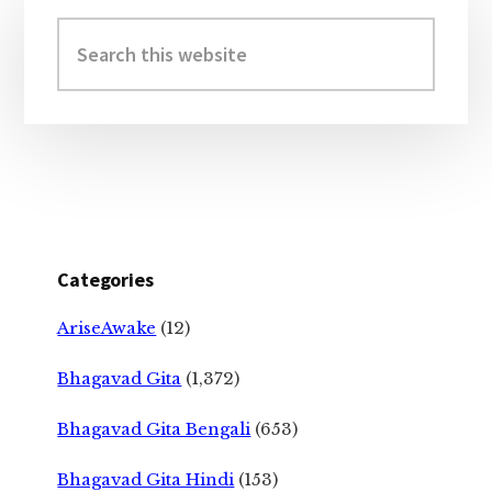
Primary
Sidebar
Search
this
website
Categories
AriseAwake
(12)
Bhagavad Gita
(1,372)
Bhagavad Gita Bengali
(653)
Bhagavad Gita Hindi
(153)