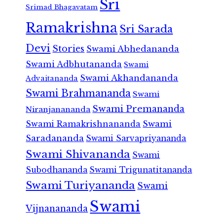
Sri
Srimad Bhagavatam
Ramakrishna
Sri Sarada
Devi
Stories
Swami Abhedananda
Swami Adbhutananda
Swami
Swami Akhandananda
Advaitananda
Swami Brahmananda
Swami
Swami Premananda
Niranjanananda
Swami Ramakrishnananda
Swami
Saradananda
Swami Sarvapriyananda
Swami Shivananda
Swami
Subodhananda
Swami Trigunatitananda
Swami Turiyananda
Swami
Swami
Vijnanananda