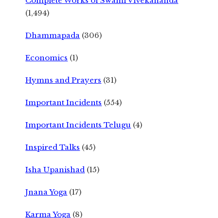
Complete Works of Swami Vivekananda
(1,494)
Dhammapada
(306)
Economics
(1)
Hymns and Prayers
(31)
Important Incidents
(554)
Important Incidents Telugu
(4)
Inspired Talks
(45)
Isha Upanishad
(15)
Jnana Yoga
(17)
Karma Yoga
(8)