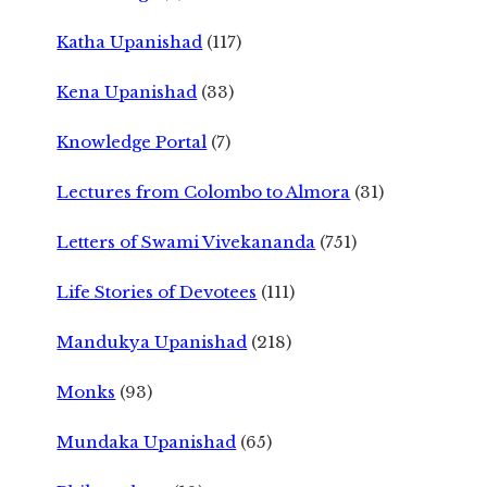
Katha Upanishad
(117)
Kena Upanishad
(33)
Knowledge Portal
(7)
Lectures from Colombo to Almora
(31)
Letters of Swami Vivekananda
(751)
Life Stories of Devotees
(111)
Mandukya Upanishad
(218)
Monks
(93)
Mundaka Upanishad
(65)