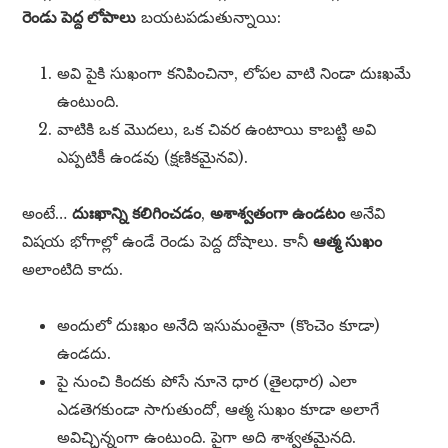
రెండు పెద్ద లోపాలు
బయటపడుతున్నాయి:
అవి పైకి సుఖంగా కనిపించినా, లోపల వాటి నిండా దుఃఖమే
ఉంటుంది.
వాటికి ఒక మొదలు, ఒక చివర ఉంటాయి కాబట్టి అవి
ఎప్పటికీ ఉండవు (క్షణికమైనవి).
అంటే…
దుఃఖాన్ని కలిగించడం
,
అశాశ్వతంగా ఉండటం
అనేవి
విషయ భోగాల్లో ఉండే రెండు పెద్ద దోషాలు. కానీ
ఆత్మ సుఖం
అలాంటిది కాదు.
అందులో దుఃఖం అనేది ఇసుమంతైనా (కొంచెం కూడా)
ఉండదు.
పై నుంచి కిందకు పోసే నూనె ధార (తైలధార) ఎలా
ఎడతెగకుండా సాగుతుందో, ఆత్మ సుఖం కూడా అలాగే
అవిచ్ఛిన్నంగా ఉంటుంది. పైగా అది శాశ్వతమైనది.