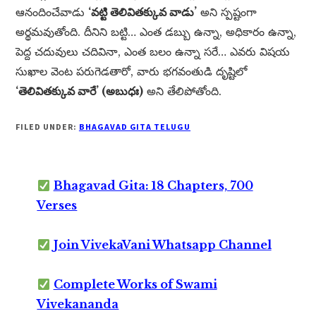
ఆనందించేవాడు
‘వట్టి తెలివితక్కువ వాడు’
అని స్పష్టంగా
అర్థమవుతోంది. దీనిని బట్టి… ఎంత డబ్బు ఉన్నా, అధికారం ఉన్నా,
పెద్ద చదువులు చదివినా, ఎంత బలం ఉన్నా సరే… ఎవరు విషయ
సుఖాల వెంట పరుగెడతారో, వారు భగవంతుడి దృష్టిలో
‘తెలివితక్కువ వారే’ (అబుధః)
అని తేలిపోతోంది.
FILED UNDER:
BHAGAVAD GITA TELUGU
Bhagavad Gita: 18 Chapters, 700
Verses
Join VivekaVani Whatsapp Channel
Complete Works of Swami
Vivekananda