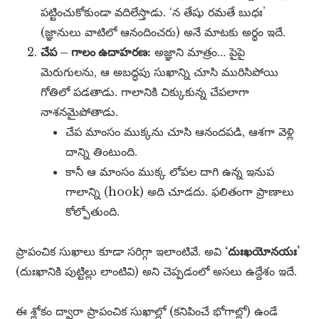
పట్టించుకోకుండా వదిలేస్తాడు. ‘న తేషు రమతే బుధః’
(జ్ఞానులు వాటిలో ఆనందించరు) అనే మాటకు అర్థం ఇదే.
చేప – గాలం ఉదాహరణ:
అజ్ఞాని మాత్రం… పైపై
మెరుగులను, ఆ అబద్ధపు సుఖాన్ని చూసి మురిసిపోయి
గోతిలో పడతాడు. గాలానికి చిక్కుకున్న చేపలాగా
నాశనమైపోతాడు.
చేప మాంసం ముక్కను చూసి ఆనందపడి, ఆశగా వెళ్లి
దాన్ని తింటుంది.
కానీ ఆ మాంసం ముక్క లోపల దాగి ఉన్న ఇనుప
గాలాన్ని (hook) అది చూడదు. ఫలితంగా ప్రాణాలు
కోల్పోతుంది.
ప్రాపంచిక సుఖాలు కూడా సరిగ్గా ఇలాంటివే. అవి
‘దుఃఖయోనయః’
(దుఃఖానికి పుట్టిల్లు లాంటివి) అని చెప్పడంలో అసలు ఉద్దేశం ఇదే.
ఈ శ్లోకం ద్వారా ప్రాపంచిక సుఖాల్లో (కనిపించే భోగాల్లో) ఉండే