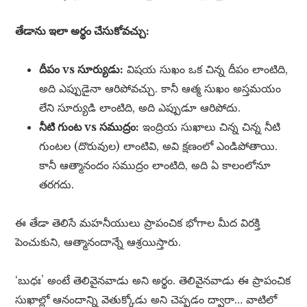
తేడాను ఇలా అర్థం చేసుకోవచ్చు:
దీపం vs సూర్యుడు:
విషయ సుఖం ఒక చిన్న దీపం లాంటిది,
అది ఎప్పుడైనా ఆరిపోవచ్చు. కానీ ఆత్మ సుఖం అస్తమయం
లేని సూర్యుడి లాంటిది, అది ఎప్పుడూ ఆరిపోదు.
నీటి గుంట vs సముద్రం:
ఇంద్రియ సుఖాలు చిన్న చిన్న నీటి
గుంటల (దొరువుల) లాంటివి, అవి క్షణంలో ఎండిపోతాయి.
కానీ ఆత్మానందం సముద్రం లాంటిది, అది ఏ కాలంలోనూ
తరగదు.
ఈ తేడా తెలిసే మహనీయులు ప్రాపంచిక భోగాల మీద విరక్తి
పెంచుకుని, ఆత్మానందాన్నే ఆశ్రయిస్తారు.
‘బుధః’ అంటే తెలివైనవాడు అని అర్థం. తెలివైనవాడు ఈ ప్రాపంచిక
సుఖాల్లో ఆనందాన్ని వెతుక్కోడు అని చెప్పడం ద్వారా… వాటిలో