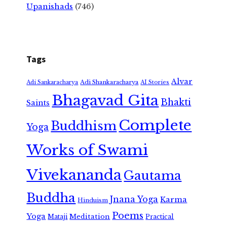
Upanishads
(746)
Tags
Alvar
Adi Shankaracharya
Adi Sankaracharya
AI Stories
Bhagavad Gita
Bhakti
Saints
Complete
Buddhism
Yoga
Works of Swami
Vivekananda
Gautama
Buddha
Jnana Yoga
Karma
Hinduism
Poems
Yoga
Meditation
Mataji
Practical