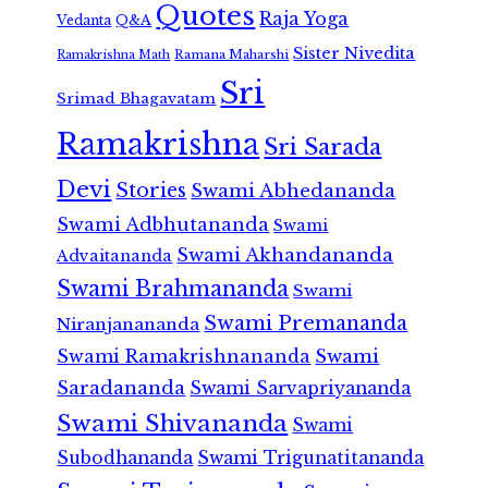
Quotes
Raja Yoga
Vedanta
Q&A
Sister Nivedita
Ramana Maharshi
Ramakrishna Math
Sri
Srimad Bhagavatam
Ramakrishna
Sri Sarada
Devi
Stories
Swami Abhedananda
Swami Adbhutananda
Swami
Swami Akhandananda
Advaitananda
Swami Brahmananda
Swami
Swami Premananda
Niranjanananda
Swami Ramakrishnananda
Swami
Saradananda
Swami Sarvapriyananda
Swami Shivananda
Swami
Subodhananda
Swami Trigunatitananda