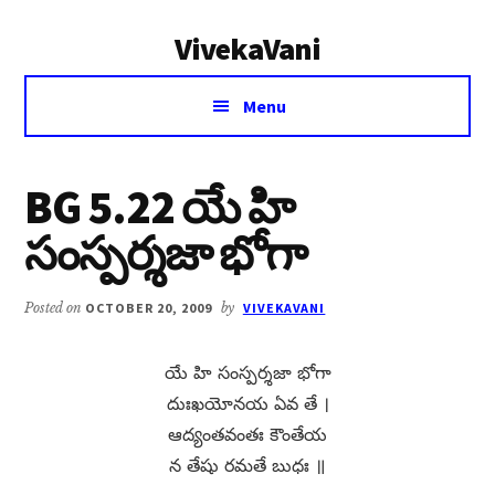
Additional
Skip
Skip
VivekaVani
to
to
menu
main
primary
Voice
content
sidebar
Menu
of
Vivekananda
BG 5.22 యే హి
సంస్పర్శజా భోగా
Posted on
OCTOBER 20, 2009
by
VIVEKAVANI
యే హి సంస్పర్శజా భోగా
దుఃఖయోనయ ఏవ తే ।
ఆద్యంతవంతః కౌంతేయ
న తేషు రమతే బుధః ॥