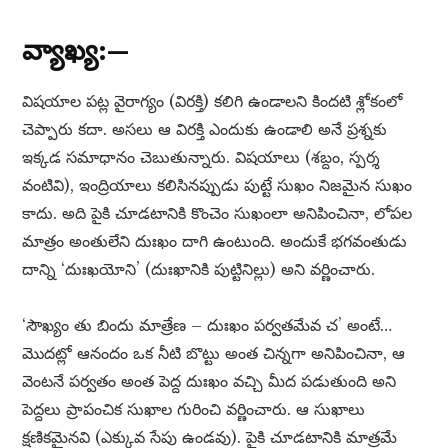
వ్యాఖ్య:—
విషయాల పట్ల వైరాగ్యం (విరక్తి) కలిగి ఉండాలని కిందటి శ్లోకంలో
చెప్పారు కదా. అసలు ఆ విరక్తి ఎందుకు ఉండాలి అనే ప్రశ్నకు
ఇక్కడ సమాధానం చెబుతున్నారు. విషయాలు (శబ్దం, స్పర్శ
వంటివి), ఇంద్రియాలు కలిసినప్పుడు పుట్టే సుఖం నిజమైన సుఖం
కాదు. అది పైకి చూడటానికి కొంచెం సుఖంలా అనిపించినా, లోపల
మాత్రం అంతులేని దుఃఖం దాగి ఉంటుంది. అందుకే భగవంతుడు
దాన్ని ‘దుఃఖయోని’ (దుఃఖానికి పుట్టినిల్లు) అని వర్ణించారు.
‘సౌఖ్యం తు బిందు మాత్రేణ – దుఃఖం పర్వతమేవ చ’ అంటే…
మొదట్లో ఆనందం ఒక నీటి బొట్టు అంత చిన్నగా అనిపించినా, ఆ
వెంటనే పర్వతం అంత పెద్ద దుఃఖం వచ్చి మీద పడుతుంది అని
పెద్దలు ప్రాపంచిక సుఖాల గురించి వర్ణించారు. ఆ సుఖాలు
క్షణికమైనవి (ఎక్కువ సేపు ఉండవు). పైకి చూడటానికి మాత్రమే