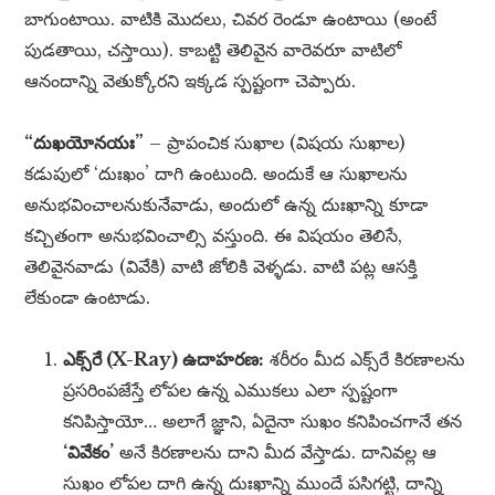
బాగుంటాయి. వాటికి మొదలు, చివర రెండూ ఉంటాయి (అంటే
పుడతాయి, చస్తాయి). కాబట్టి తెలివైన వారెవరూ వాటిలో
ఆనందాన్ని వెతుక్కోరని ఇక్కడ స్పష్టంగా చెప్పారు.
“దుఖయోనయః”
– ప్రాపంచిక సుఖాల (విషయ సుఖాల)
కడుపులో ‘దుఃఖం’ దాగి ఉంటుంది. అందుకే ఆ సుఖాలను
అనుభవించాలనుకునేవాడు, అందులో ఉన్న దుఃఖాన్ని కూడా
కచ్చితంగా అనుభవించాల్సి వస్తుంది. ఈ విషయం తెలిసే,
తెలివైనవాడు (వివేకి) వాటి జోలికి వెళ్ళడు. వాటి పట్ల ఆసక్తి
లేకుండా ఉంటాడు.
ఎక్స్‌రే (X-Ray) ఉదాహరణ:
శరీరం మీద ఎక్స్‌రే కిరణాలను
ప్రసరింపజేస్తే లోపల ఉన్న ఎముకలు ఎలా స్పష్టంగా
కనిపిస్తాయో… అలాగే జ్ఞాని, ఏదైనా సుఖం కనిపించగానే తన
‘వివేకం’
అనే కిరణాలను దాని మీద వేస్తాడు. దానివల్ల ఆ
సుఖం లోపల దాగి ఉన్న దుఃఖాన్ని ముందే పసిగట్టి, దాన్ని