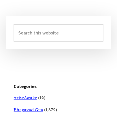
Primary
Sidebar
Search
this
website
Categories
AriseAwake
(12)
Bhagavad Gita
(1,372)