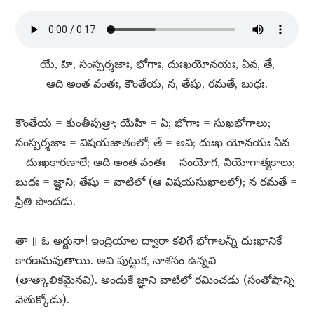
యే, హి, సంస్పర్శజాః, భోగాః, దుఃఖయోనయః, ఏవ, తే,
ఆది అంత వంతః, కౌంతేయ, న, తేషు, రమతే, బుధః.
కౌంతేయ = కుంతీపుత్రా; యేహి = ఏ; భోగాః = సుఖభోగాలు;
సంస్పర్శజాః = విషయజాతంలో; తే = అవి; దుఃఖ యోనయః ఏవ
= దుఃఖకారణాలే; ఆది అంత వంతః = సంయోగ, వియోగాత్మకాలు;
బుధః = జ్ఞాని; తేషు = వాటిలో (ఆ విషయసుఖాలలో); న రమతే =
ప్రీతి పొందడు.
తా ॥ ఓ అర్జునా! ఇంద్రియాల ద్వారా కలిగే భోగాలన్నీ దుఃఖానికే
కారణమవుతాయి. అవి పుట్టుక, నాశనం ఉన్నవి
(తాత్కాలికమైనవి). అందుకే జ్ఞాని వాటిలో రమించడు (సంతోషాన్ని
వెతుక్కోడు).