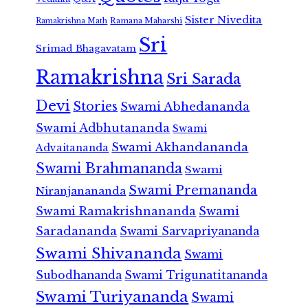
Sister Nivedita
Ramana Maharshi
Ramakrishna Math
Sri
Srimad Bhagavatam
Ramakrishna
Sri Sarada
Devi
Stories
Swami Abhedananda
Swami Adbhutananda
Swami
Swami Akhandananda
Advaitananda
Swami Brahmananda
Swami
Swami Premananda
Niranjanananda
Swami Ramakrishnananda
Swami
Saradananda
Swami Sarvapriyananda
Swami Shivananda
Swami
Subodhananda
Swami Trigunatitananda
Swami Turiyananda
Swami