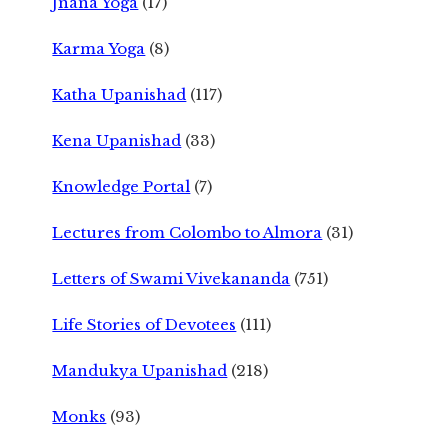
Jnana Yoga
(17)
Karma Yoga
(8)
Katha Upanishad
(117)
Kena Upanishad
(33)
Knowledge Portal
(7)
Lectures from Colombo to Almora
(31)
Letters of Swami Vivekananda
(751)
Life Stories of Devotees
(111)
Mandukya Upanishad
(218)
Monks
(93)