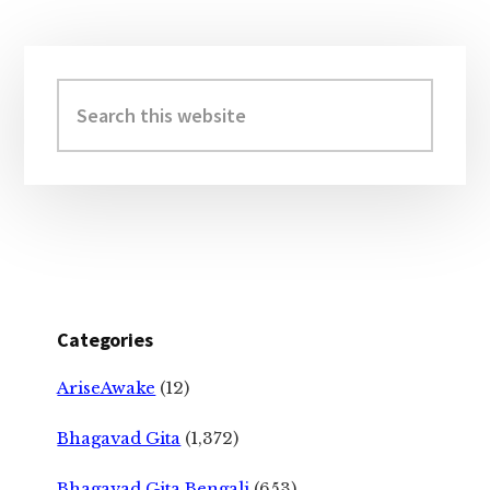
Primary
Sidebar
Search
this
website
Categories
AriseAwake
(12)
Bhagavad Gita
(1,372)
Bhagavad Gita Bengali
(653)