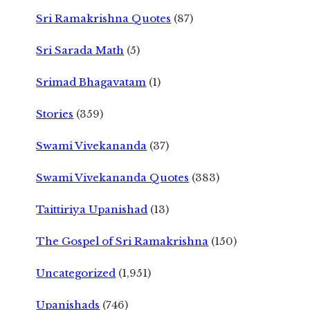
Sri Ramakrishna Quotes
(87)
Sri Sarada Math
(5)
Srimad Bhagavatam
(1)
Stories
(359)
Swami Vivekananda
(37)
Swami Vivekananda Quotes
(383)
Taittiriya Upanishad
(13)
The Gospel of Sri Ramakrishna
(150)
Uncategorized
(1,951)
Upanishads
(746)