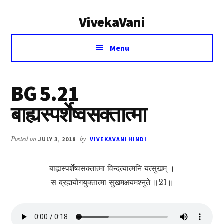
Additional
Skip
Skip
VivekaVani
to
to
menu
main
primary
Voice
content
sidebar
Menu
of
Vivekananda
BG 5.21
बाह्यस्पर्शेष्वसक्तात्मा
Posted on
JULY 3, 2018
by
VIVEKAVANI HINDI
बाह्यस्पर्शेष्वसक्तात्मा विन्दत्यात्मनि यत्सुखम् ।
स ब्रह्मयोगयुक्तात्मा सुखमक्षयमश्नुते ॥21॥