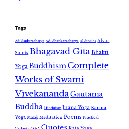
Tags
Alvar
Adi Shankaracharya
Adi Sankaracharya
AI Stories
Bhagavad Gita
Bhakti
Saints
Complete
Buddhism
Yoga
Works of Swami
Vivekananda
Gautama
Buddha
Jnana Yoga
Karma
Hinduism
Poems
Yoga
Meditation
Mataji
Practical
Quotes
Raja Yoga
Vedanta
Q&A