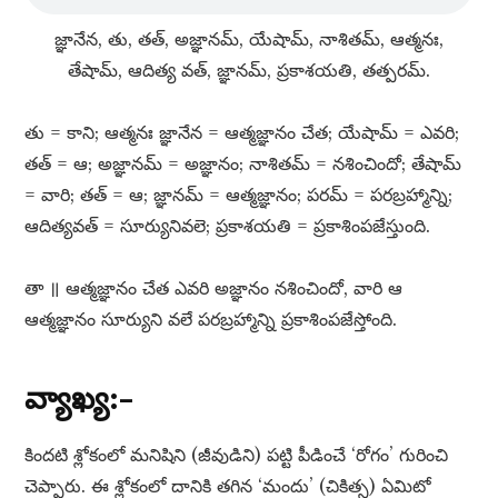
జ్ఞానేన, తు, తత్​, అజ్ఞానమ్​, యేషామ్​, నాశితమ్​, ఆత్మనః,
తేషామ్​, ఆదిత్య వత్​, జ్ఞానమ్​, ప్రకాశయతి, తత్పరమ్​.
తు = కాని; ఆత్మనః జ్ఞానేన = ఆత్మజ్ఞానం చేత; యేషామ్​ = ఎవరి;
తత్​ = ఆ; అజ్ఞానమ్​ = అజ్ఞానం; నాశితమ్​ = నశించిందో; తేషామ్​
= వారి; తత్​ = ఆ; జ్ఞానమ్​ = ఆత్మజ్ఞానం; పరమ్​ = పరబ్రహ్మాన్ని;
ఆదిత్యవత్​ = సూర్యునివలె; ప్రకాశయతి = ప్రకాశింపజేస్తుంది.
తా ॥ ఆత్మజ్ఞానం చేత ఎవరి అజ్ఞానం నశించిందో, వారి ఆ
ఆత్మజ్ఞానం సూర్యుని వలే పరబ్రహ్మాన్ని ప్రకాశింపజేస్తోంది.
వ్యాఖ్య:–
కిందటి శ్లోకంలో మనిషిని (జీవుడిని) పట్టి పీడించే ‘రోగం’ గురించి
చెప్పారు. ఈ శ్లోకంలో దానికి తగిన ‘మందు’ (చికిత్స) ఏమిటో