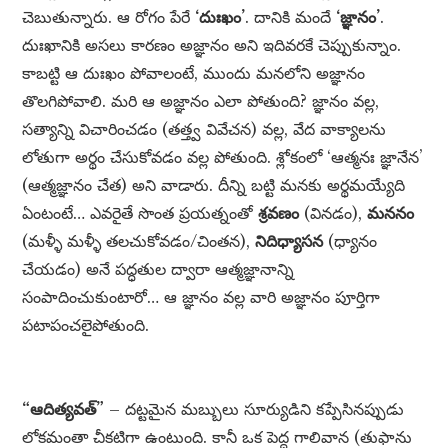
చెబుతున్నారు. ఆ రోగం పేరే
‘దుఃఖం’
. దానికి మందే
‘జ్ఞానం’
.
దుఃఖానికి అసలు కారణం అజ్ఞానం అని ఇదివరకే చెప్పుకున్నాం.
కాబట్టి ఆ దుఃఖం పోవాలంటే, ముందు మనలోని అజ్ఞానం
తొలగిపోవాలి. మరి ఆ అజ్ఞానం ఎలా పోతుంది? జ్ఞానం వల్ల,
సత్యాన్ని విచారించడం (తత్త్వ వివేచన) వల్ల, వేద వాక్యాలను
లోతుగా అర్థం చేసుకోవడం వల్ల పోతుంది. శ్లోకంలో ‘ఆత్మనః జ్ఞానేన’
(ఆత్మజ్ఞానం చేత) అని వాడారు. దీన్ని బట్టి మనకు అర్థమయ్యేది
ఏంటంటే… ఎవరైతే సొంత ప్రయత్నంతో
శ్రవణం
(వినడం),
మననం
(మళ్ళీ మళ్ళీ తలచుకోవడం/చింతన),
నిదిధ్యాసన
(ధ్యానం
చేయడం) అనే పద్ధతుల ద్వారా ఆత్మజ్ఞానాన్ని
సంపాదించుకుంటారో… ఆ జ్ఞానం వల్ల వారి అజ్ఞానం పూర్తిగా
పటాపంచలైపోతుంది.
“ఆదిత్యవత్”
– దట్టమైన మబ్బులు సూర్యుడిని కప్పేసినప్పుడు
లోకమంతా చీకటిగా ఉంటుంది. కానీ ఒక పెద్ద గాలివాన (తుఫాను