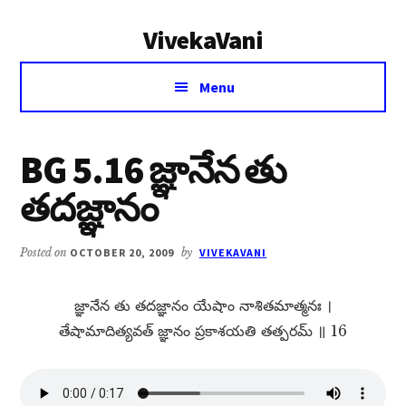
Additional
Skip
Skip
VivekaVani
to
to
menu
main
primary
Voice
content
sidebar
Menu
of
Vivekananda
BG 5.16 జ్ఞానేన తు
తదజ్ఞానం
Posted on
OCTOBER 20, 2009
by
VIVEKAVANI
జ్ఞానేన తు తదజ్ఞానం యేషాం నాశితమాత్మనః ।
తేషామాదిత్యవత్​ జ్ఞానం ప్రకాశయతి తత్పరమ్​ ॥ 16