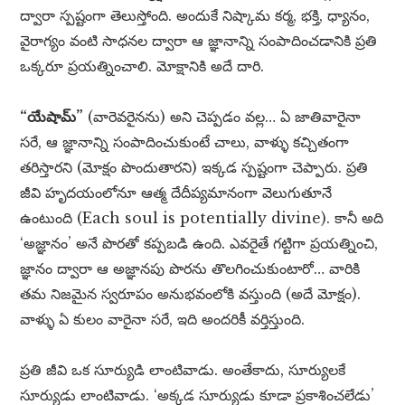
ద్వారా స్పష్టంగా తెలుస్తోంది. అందుకే నిష్కామ కర్మ, భక్తి, ధ్యానం,
వైరాగ్యం వంటి సాధనల ద్వారా ఆ జ్ఞానాన్ని సంపాదించడానికి ప్రతి
ఒక్కరూ ప్రయత్నించాలి. మోక్షానికి అదే దారి.
“యేషామ్”
(వారెవరైనను) అని చెప్పడం వల్ల… ఏ జాతివారైనా
సరే, ఆ జ్ఞానాన్ని సంపాదించుకుంటే చాలు, వాళ్ళు కచ్చితంగా
తరిస్తారని (మోక్షం పొందుతారని) ఇక్కడ స్పష్టంగా చెప్పారు. ప్రతి
జీవి హృదయంలోనూ ఆత్మ దేదీప్యమానంగా వెలుగుతూనే
ఉంటుంది (Each soul is potentially divine). కానీ అది
‘అజ్ఞానం’ అనే పొరతో కప్పబడి ఉంది. ఎవరైతే గట్టిగా ప్రయత్నించి,
జ్ఞానం ద్వారా ఆ అజ్ఞానపు పొరను తొలగించుకుంటారో… వారికి
తమ నిజమైన స్వరూపం అనుభవంలోకి వస్తుంది (అదే మోక్షం).
వాళ్ళు ఏ కులం వారైనా సరే, ఇది అందరికీ వర్తిస్తుంది.
ప్రతి జీవి ఒక సూర్యుడి లాంటివాడు. అంతేకాదు, సూర్యులకే
సూర్యుడు లాంటివాడు. ‘అక్కడ సూర్యుడు కూడా ప్రకాశించలేడు’