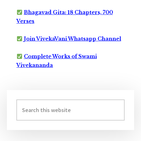
Bhagavad Gita: 18 Chapters, 700
Verses
Join VivekaVani Whatsapp Channel
Complete Works of Swami
Vivekananda
Primary
Sidebar
Search
this
website