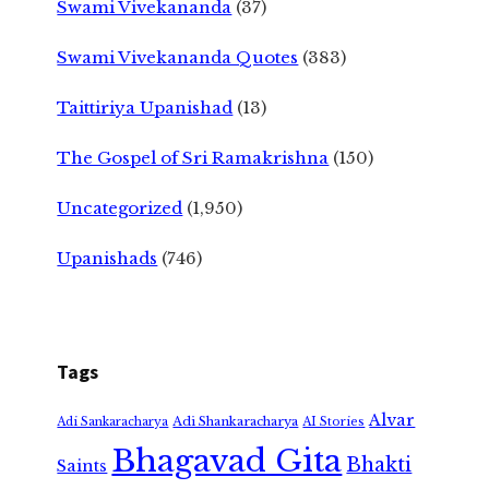
Swami Vivekananda
(37)
Swami Vivekananda Quotes
(383)
Taittiriya Upanishad
(13)
The Gospel of Sri Ramakrishna
(150)
Uncategorized
(1,950)
Upanishads
(746)
Tags
Alvar
Adi Shankaracharya
Adi Sankaracharya
AI Stories
Bhagavad Gita
Bhakti
Saints