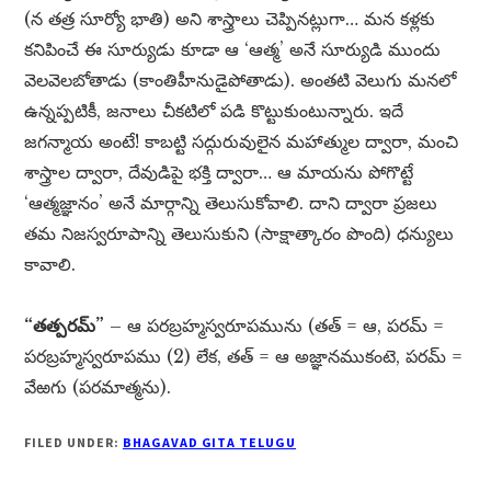
(న తత్ర సూర్యో భాతి) అని శాస్త్రాలు చెప్పినట్లుగా… మన కళ్లకు
కనిపించే ఈ సూర్యుడు కూడా ఆ ‘ఆత్మ’ అనే సూర్యుడి ముందు
వెలవెలబోతాడు (కాంతిహీనుడైపోతాడు). అంతటి వెలుగు మనలో
ఉన్నప్పటికీ, జనాలు చీకటిలో పడి కొట్టుకుంటున్నారు. ఇదే
జగన్మాయ అంటే! కాబట్టి సద్గురువులైన మహాత్ముల ద్వారా, మంచి
శాస్త్రాల ద్వారా, దేవుడిపై భక్తి ద్వారా… ఆ మాయను పోగొట్టే
‘ఆత్మజ్ఞానం’ అనే మార్గాన్ని తెలుసుకోవాలి. దాని ద్వారా ప్రజలు
తమ నిజస్వరూపాన్ని తెలుసుకుని (సాక్షాత్కారం పొంది) ధన్యులు
కావాలి.
“తత్పరమ్”
– ఆ పరబ్రహ్మస్వరూపమును (తత్ = ఆ, పరమ్ =
పరబ్రహ్మస్వరూపము (2) లేక, తత్ = ఆ అజ్ఞానముకంటె, పరమ్ =
వేఱగు (పరమాత్మను).
FILED UNDER:
BHAGAVAD GITA TELUGU