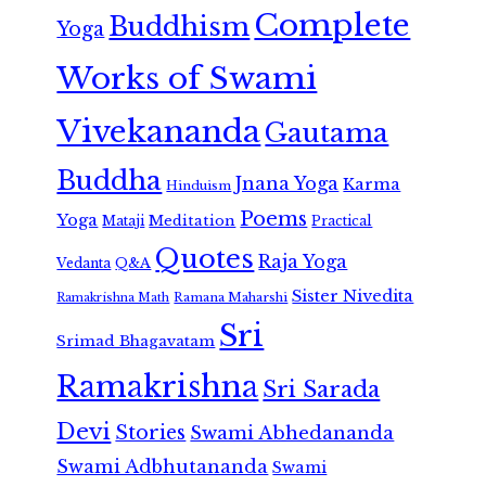
Complete
Buddhism
Yoga
Works of Swami
Vivekananda
Gautama
Buddha
Jnana Yoga
Karma
Hinduism
Poems
Yoga
Meditation
Mataji
Practical
Quotes
Raja Yoga
Vedanta
Q&A
Sister Nivedita
Ramana Maharshi
Ramakrishna Math
Sri
Srimad Bhagavatam
Ramakrishna
Sri Sarada
Devi
Stories
Swami Abhedananda
Swami Adbhutananda
Swami