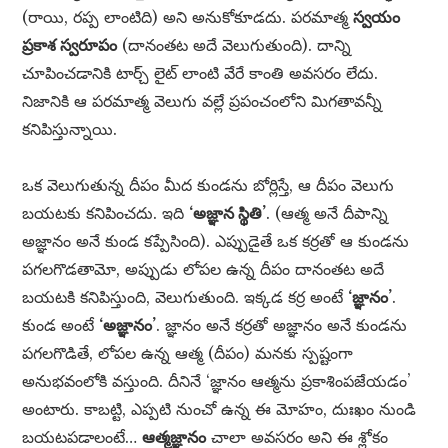
(రాయి, రప్ప లాంటిది) అని అనుకోకూడదు. పరమాత్మ
స్వయం
ప్రకాశ స్వరూపం
(దానంతట అదే వెలుగుతుంది). దాన్ని
చూపించడానికి టార్చ్ లైట్ లాంటి వేరే కాంతి అవసరం లేదు.
నిజానికి ఆ పరమాత్మ వెలుగు వల్లే ప్రపంచంలోని మిగతావన్నీ
కనిపిస్తున్నాయి.
ఒక వెలుగుతున్న దీపం మీద కుండను బోర్లిస్తే, ఆ దీపం వెలుగు
బయటకు కనిపించదు. ఇది
‘అజ్ఞాన స్థితి’
. (ఆత్మ అనే దీపాన్ని
అజ్ఞానం అనే కుండ కప్పేసింది). ఎప్పుడైతే ఒక కర్రతో ఆ కుండను
పగలగొడతామో, అప్పుడు లోపల ఉన్న దీపం దానంతట అదే
బయటకి కనిపిస్తుంది, వెలుగుతుంది. ఇక్కడ కర్ర అంటే
‘జ్ఞానం’
.
కుండ అంటే
‘అజ్ఞానం’
. జ్ఞానం అనే కర్రతో అజ్ఞానం అనే కుండను
పగలగొడితే, లోపల ఉన్న ఆత్మ (దీపం) మనకు స్పష్టంగా
అనుభవంలోకి వస్తుంది. దీనినే ‘జ్ఞానం ఆత్మను ప్రకాశింపజేయడం’
అంటారు. కాబట్టి, ఎప్పటి నుంచో ఉన్న ఈ మోహం, దుఃఖం నుండి
బయటపడాలంటే…
ఆత్మజ్ఞానం
చాలా అవసరం అని ఈ శ్లోకం