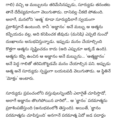
గాలి) వచ్చి ఆ మబ్బులను తరిమేసినప్పుడు, సూర్యుడు తనంతట
తానే దేదీప్యమానంగా వెలుగుతాడు. దానివల్ల చీకటి పోతుంది.
అలాగే, మనలోని ‘ఆత్మ’ కూడా సూర్యుడిలాగే స్వయంగా
ప్రకాశిస్తూనే ఉంటుంది. కానీ ‘అజ్ఞానం’ అనే మబ్బు ఆ ఆత్మను
కప్పేయడం వల్ల, అది కనిపించక జీవుడు (మనిషి) ఎప్పటి నుంచో
దుఃఖాలను అనుభవిస్తున్నాడు. ఇప్పుడు మనం చేయాల్సింది
కొత్తగా ఆత్మను సృష్టించడం కాదు (అది ఎప్పుడూ అక్కడే ఉంది).
ఆత్మను కప్పి ఉంచిన ఆ అజ్ఞానం అనే మబ్బును… ‘ఆత్మజ్ఞానం’
అనే పెద్ద గాలితో తరిమికొట్టడమే మనం చేయాల్సిన పని. అప్పుడు
ఆత్మ అనే సూర్యుడు స్పష్టంగా బయటపడి వెలుగుతాడు. ఆ స్థితినే
‘మోక్షం’ అంటారు.
సూర్యుడు ప్రపంచంలోని వస్తువులన్నింటినీ ఎలాగైతే చూపిస్తాడో,
అలాగే అజ్ఞానం తొలగిపోయిన వారిలో… ఆ ‘జ్ఞానం’ పరమాత్మను
ప్రకాశింపజేస్తుంది (అనుభవంలోకి తెస్తుంది). అయితే, ‘జ్ఞానం
పరమాత్మను చూపిస్తుంది’ అనగానే పరమాత్మ ఏదో జడ పదార్థం