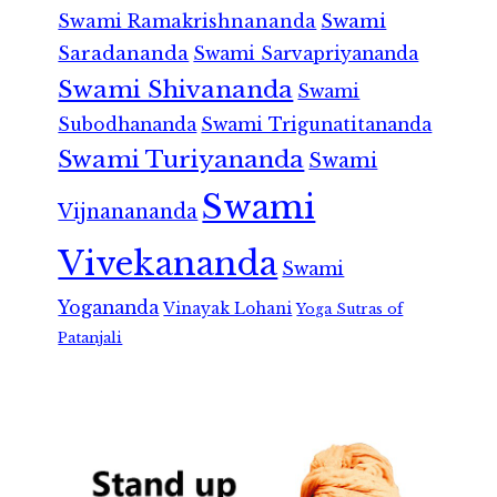
Swami Ramakrishnananda
Swami
Saradananda
Swami Sarvapriyananda
Swami Shivananda
Swami
Subodhananda
Swami Trigunatitananda
Swami Turiyananda
Swami
Swami
Vijnanananda
Vivekananda
Swami
Yogananda
Vinayak Lohani
Yoga Sutras of
Patanjali