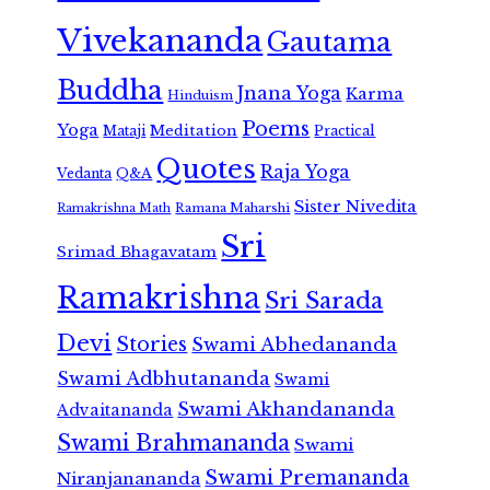
Vivekananda
Gautama
Buddha
Jnana Yoga
Karma
Hinduism
Poems
Yoga
Meditation
Mataji
Practical
Quotes
Raja Yoga
Vedanta
Q&A
Sister Nivedita
Ramana Maharshi
Ramakrishna Math
Sri
Srimad Bhagavatam
Ramakrishna
Sri Sarada
Devi
Stories
Swami Abhedananda
Swami Adbhutananda
Swami
Swami Akhandananda
Advaitananda
Swami Brahmananda
Swami
Swami Premananda
Niranjanananda