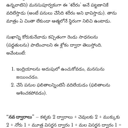
ఉన్నవాటిని) మనసుపూర్వకంగా ఈ ‘శరీరం’ అనే పట్టణానికే
వదిలేస్తాడు (అంటే పనులు చేసేది శరీరం అని భావిస్తాడు). తాను
మాత్రం ఏ చింతా లేకుండా ఆత్మలోనే స్థిరంగా నిలిచి ఉంటాడు.
సుఖాన్ని కోరుకునేవాడు కచ్చితంగా రెండు సాధనలను
(పద్ధతులను) పాటించాలని ఈ శ్లోకం ద్వారా తెలుస్తోంది.
అవేంటంటే:
ఇంద్రియాలను అదుపులో ఉంచుకోవడం, మనసును
జయించడం.
చేసే పనుల ఫలితాలన్నింటినీ వదిలేయడం (ఫలితాలను
ఆశించకపోవడం).
“నవ ద్వారాలు”
– కళ్ళకు 2 ద్వారాలు + చెవులకు 2 + ముక్కుకు
2 + నోరు 1 + మూత్ర విసర్జన ద్వారం 1 + మల విసర్జన ద్వారం 1 =