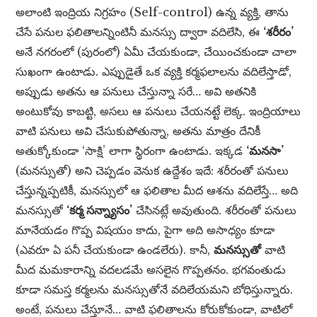
అలాంటి ఇంద్రియ నిగ్రహం (Self-control) ఉన్న వ్యక్తి, తాను
చేసే పనుల ఫలితాలన్నింటినీ మనస్సు ద్వారా వదిలేసి, ఈ
‘శరీరం’
అనే నగరంలో (పురంలో) ఏమీ చేయకుండా, చేయించకుండా చాలా
సుఖంగా ఉంటాడు. ఎప్పుడైతే ఒక వ్యక్తి కర్మఫలాలను వదిలేస్తాడో,
అప్పుడు అతను ఆ పనులు చేస్తున్నా సరే… అవి అతనికి
అంటుకోవు కాబట్టి, అసలు ఆ పనులు చేయనట్టే లెక్క. ఇంద్రియాలు
వాటి పనులు అవి చేసుకుపోతున్నా, అతను మాత్రం దేనికీ
అతుక్కోకుండా ‘సాక్షి’ లాగా స్థిరంగా ఉంటాడు. ఇక్కడ
‘మనసా’
(మనస్సుతో) అని చెప్పడం వెనుక ఉద్దేశం ఇదే: శరీరంతో పనులు
చేస్తున్నప్పటికీ, మనస్సులో ఆ ఫలితాల మీద ఆశను వదిలేస్తే… అది
మనస్సుతో
‘కర్మ సన్న్యాసం’
చేసినట్లే అవుతుంది. శరీరంతో పనులు
మానేయడం గొప్ప విషయం కాదు, పైగా అది అసాధ్యం కూడా
(ఎవరూ ఏ పనీ చేయకుండా ఉండలేరు). కానీ,
మనస్సుతో
వాటి
మీద మమకారాన్ని వదలడమే అసలైన గొప్పతనం. భగవంతుడు
కూడా సమస్త కర్మలను మనస్సుతోనే వదిలేయమని బోధిస్తున్నారు.
అంటే, పనులు చేస్తూనే… వాటి ఫలితాలను కోరుకోకుండా, వాటిలో