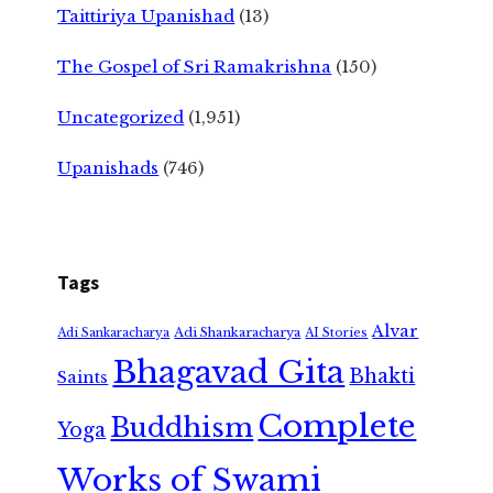
Taittiriya Upanishad
(13)
The Gospel of Sri Ramakrishna
(150)
Uncategorized
(1,951)
Upanishads
(746)
Tags
Alvar
Adi Shankaracharya
Adi Sankaracharya
AI Stories
Bhagavad Gita
Bhakti
Saints
Complete
Buddhism
Yoga
Works of Swami