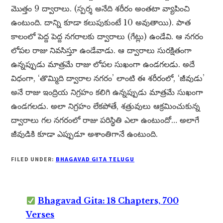
మొత్తం 9 ద్వారాలు. (స్పర్శ అనేది శరీరం అంతటా వ్యాపించి
ఉంటుంది. దాన్ని కూడా కలుపుకుంటే 10 అవుతాయి). పాత
కాలంలో పెద్ద పెద్ద నగరాలకు ద్వారాలు (గేట్లు) ఉండేవి. ఆ నగరం
లోపల రాజు నివసిస్తూ ఉండేవాడు. ఆ ద్వారాలు సురక్షితంగా
ఉన్నప్పుడు మాత్రమే రాజు లోపల సుఖంగా ఉండగలడు. అదే
విధంగా, ‘తొమ్మిది ద్వారాల నగరం’ లాంటి ఈ శరీరంలో, ‘జీవుడు’
అనే రాజు ఇంద్రియ నిగ్రహం కలిగి ఉన్నప్పుడు మాత్రమే సుఖంగా
ఉండగలడు. అలా నిగ్రహం లేకపోతే, శత్రువులు ఆక్రమించుకున్న
ద్వారాలు గల నగరంలో రాజు పరిస్థితి ఎలా ఉంటుందో… అలాగే
జీవుడికి కూడా ఎప్పుడూ అశాంతిగానే ఉంటుంది.
FILED UNDER:
BHAGAVAD GITA TELUGU
Bhagavad Gita: 18 Chapters, 700
Verses