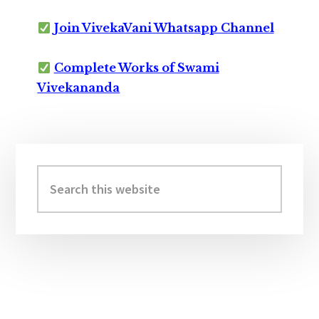
Join VivekaVani Whatsapp Channel
Complete Works of Swami
Vivekananda
Primary
Sidebar
Search
this
website