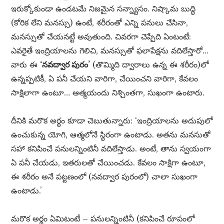
ఇరుక్కోకుండా ఉండటమే నిజమైన సన్న్యాసం. నిష్కామ బుద్ధి
(కోరిక లేని మనస్సు) ఉంటే, శరీరంతో ఎన్ని పనులు చేసినా,
మనస్సుతో చేయనట్టే అవుతుంది. చివరగా చెప్పేది ఏంటంటే:
ఎవరైతే ఇంద్రియాలను గెలిచి, మనస్సుతో ఫలాపేక్షను వదిలేస్తారో…
వారు ఈ
‘నవద్వార పురం’
(తొమ్మిది ద్వారాలు ఉన్న ఈ శరీరం)లో
ఉన్నప్పటికీ, ఏ పనీ చేయని వారిగా, చేయించని వారిగా, కేవలం
సాక్షిలాగా ఉంటూ… ఆత్మయందు నిశ్చింతగా, సుఖంగా ఉంటారు.
దీనికి మరొక అర్థం కూడా చెబుతున్నారు: ‘ఇంద్రియాలను అదుపులో
ఉంచుకున్న యోగి, ఆత్మలోనే స్థిరంగా ఉంటాడు. అతను మనసుతో
సహా కనిపించే పనులన్నింటినీ వదిలేస్తాడు. అంటే, తాను స్వయంగా
ఏ పనీ చేయడు, ఇతరులతో చేయించడు. కేవలం సాక్షిగా ఉంటూ,
ఈ శరీరం అనే పట్టణంలో (నవద్వార పురంలో) చాలా సుఖంగా
ఉంటాడు.’
మరొక అర్థం ఏమిటంటే – పనులన్నింటినీ (కనిపించే రూపంలో