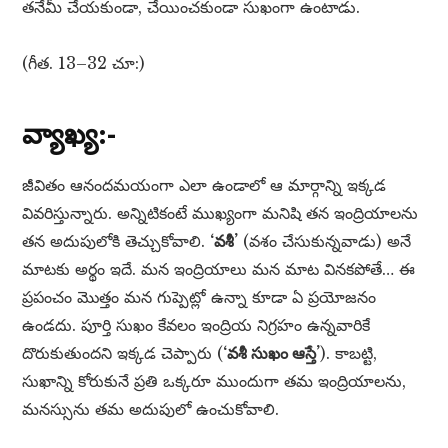
తనేమీ చేయకుండా, చేయించకుండా సుఖంగా ఉంటాడు.
(గీత. 13–32 చూ:)
వ్యాఖ్య:-
జీవితం ఆనందమయంగా ఎలా ఉండాలో ఆ మార్గాన్ని ఇక్కడ
వివరిస్తున్నారు. అన్నిటికంటే ముఖ్యంగా మనిషి తన ఇంద్రియాలను
తన అదుపులోకి తెచ్చుకోవాలి.
‘వశీ’
(వశం చేసుకున్నవాడు) అనే
మాటకు అర్థం ఇదే. మన ఇంద్రియాలు మన మాట వినకపోతే… ఈ
ప్రపంచం మొత్తం మన గుప్పెట్లో ఉన్నా కూడా ఏ ప్రయోజనం
ఉండదు. పూర్తి సుఖం కేవలం ఇంద్రియ నిగ్రహం ఉన్నవారికే
దొరుకుతుందని ఇక్కడ చెప్పారు (
‘వశీ సుఖం ఆస్తే’
). కాబట్టి,
సుఖాన్ని కోరుకునే ప్రతి ఒక్కరూ ముందుగా తమ ఇంద్రియాలను,
మనస్సును తమ అదుపులో ఉంచుకోవాలి.