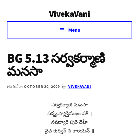
Additional
Skip
Skip
VivekaVani
to
to
menu
main
primary
Voice
content
sidebar
Menu
of
Vivekananda
BG 5.13 సర్వకర్మాణి
మనసా
Posted on
OCTOBER 20, 2009
by
VIVEKAVANI
సర్వకర్మాణి మనసా
సన్న్యస్యాస్తేసుఖం వశీ ।
నవద్వారే పురే దేహీ
నైవ కుర్వన్​ న కారయన్​ ॥