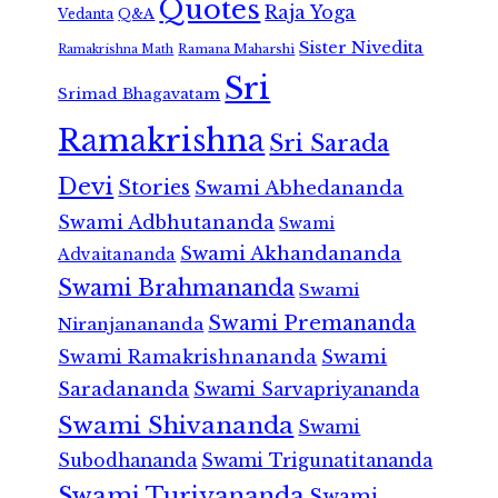
Quotes
Raja Yoga
Vedanta
Q&A
Sister Nivedita
Ramana Maharshi
Ramakrishna Math
Sri
Srimad Bhagavatam
Ramakrishna
Sri Sarada
Devi
Stories
Swami Abhedananda
Swami Adbhutananda
Swami
Swami Akhandananda
Advaitananda
Swami Brahmananda
Swami
Swami Premananda
Niranjanananda
Swami Ramakrishnananda
Swami
Saradananda
Swami Sarvapriyananda
Swami Shivananda
Swami
Subodhananda
Swami Trigunatitananda
Swami Turiyananda
Swami