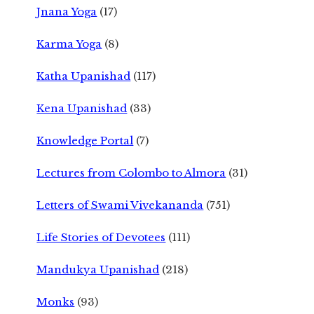
Jnana Yoga
(17)
Karma Yoga
(8)
Katha Upanishad
(117)
Kena Upanishad
(33)
Knowledge Portal
(7)
Lectures from Colombo to Almora
(31)
Letters of Swami Vivekananda
(751)
Life Stories of Devotees
(111)
Mandukya Upanishad
(218)
Monks
(93)