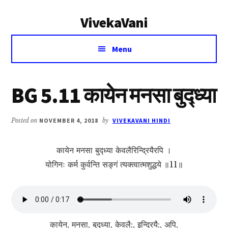
Additional
Skip
Skip
VivekaVani
to
to
menu
main
primary
Voice
content
sidebar
Menu
of
Vivekananda
BG 5.11 कायेन मनसा बुद्ध्या
Posted on
NOVEMBER 4, 2018
by
VIVEKAVANI HINDI
कायेन मनसा बुद्ध्या केवलैरिन्द्रियैरपि ।
योगिनः कर्म कुर्वन्ति सङ्गं त्यक्त्वात्मशुद्धये ॥11॥
कायेन, मनसा, बुद्‍ध्‍या, केवलै:, इन्द्रियै:, अपि,