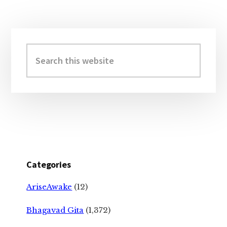
Primary
Sidebar
Search
this
website
Categories
AriseAwake
(12)
Bhagavad Gita
(1,372)