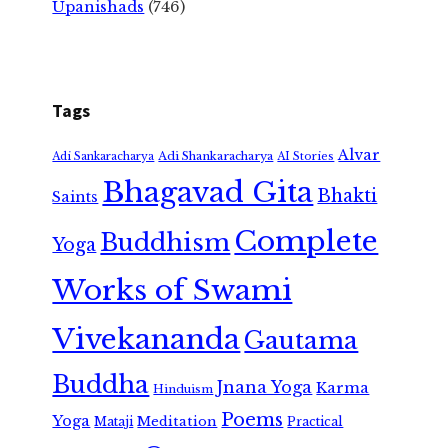
Upanishads
(746)
Tags
Alvar
Adi Shankaracharya
Adi Sankaracharya
AI Stories
Bhagavad Gita
Bhakti
Saints
Complete
Buddhism
Yoga
Works of Swami
Vivekananda
Gautama
Buddha
Jnana Yoga
Karma
Hinduism
Poems
Yoga
Meditation
Mataji
Practical