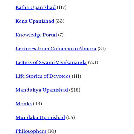
Katha Upanishad
(117)
Kena Upanishad
(33)
Knowledge Portal
(7)
Lectures from Colombo to Almora
(31)
Letters of Swami Vivekananda
(751)
Life Stories of Devotees
(111)
Mandukya Upanishad
(218)
Monks
(93)
Mundaka Upanishad
(65)
Philosophers
(10)