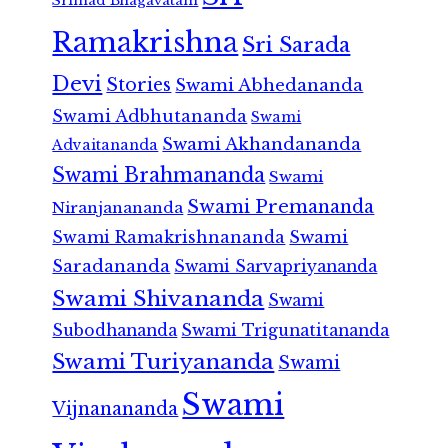
Srimad Bhagavatam
Ramakrishna
Sri Sarada
Devi
Stories
Swami Abhedananda
Swami Adbhutananda
Swami
Swami Akhandananda
Advaitananda
Swami Brahmananda
Swami
Swami Premananda
Niranjanananda
Swami Ramakrishnananda
Swami
Saradananda
Swami Sarvapriyananda
Swami Shivananda
Swami
Subodhananda
Swami Trigunatitananda
Swami Turiyananda
Swami
Swami
Vijnanananda