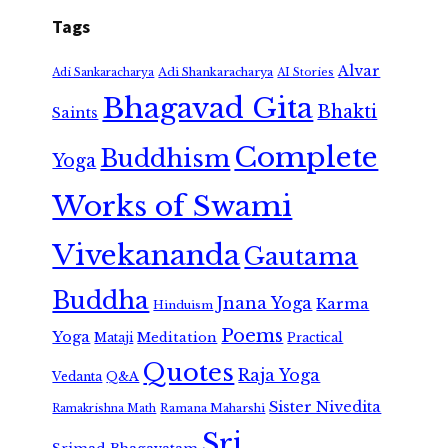
Tags
Alvar
Adi Shankaracharya
Adi Sankaracharya
AI Stories
Bhagavad Gita
Bhakti
Saints
Complete
Buddhism
Yoga
Works of Swami
Vivekananda
Gautama
Buddha
Jnana Yoga
Karma
Hinduism
Poems
Yoga
Meditation
Mataji
Practical
Quotes
Raja Yoga
Vedanta
Q&A
Sister Nivedita
Ramana Maharshi
Ramakrishna Math
Sri