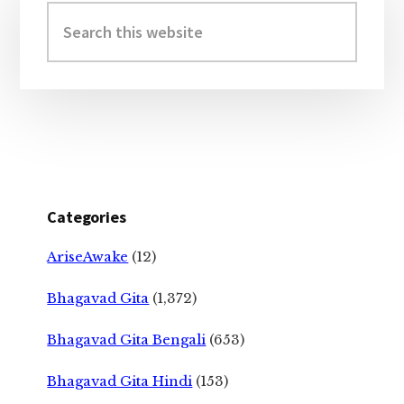
Sidebar
Search
this
website
Categories
AriseAwake
(12)
Bhagavad Gita
(1,372)
Bhagavad Gita Bengali
(653)
Bhagavad Gita Hindi
(153)