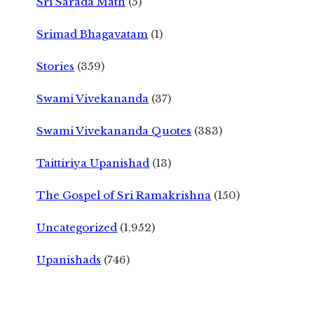
Sri Sarada Math
(5)
Srimad Bhagavatam
(1)
Stories
(359)
Swami Vivekananda
(37)
Swami Vivekananda Quotes
(383)
Taittiriya Upanishad
(13)
The Gospel of Sri Ramakrishna
(150)
Uncategorized
(1,952)
Upanishads
(746)