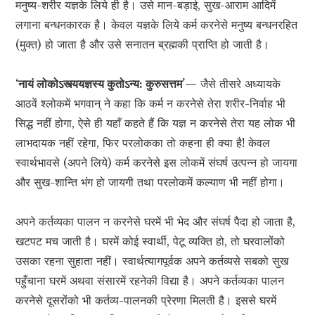
मनुष्य-शरीर यज्ञके लिये ही है। उसे मान-बड़ाई, सुख-आराम आदिमें
लगाना बन्धनकारक है। केवल यज्ञके लिये कर्म करनेसे मनुष्य बन्धनरहित
(मुक्त) हो जाता है और उसे सनातन ब्रह्मकी प्राप्ति हो जाती है।
‘नायं लोकोऽस्त्ययज्ञस्य कुतोऽन्य: कुरुसत्तम’
— जैसे तीसरे अध्यायके
आठवें श्लोकमें भगवान् ने कहा कि कर्म न करनेसे तेरा शरीर-निर्वाह भी
सिद्ध नहीं होगा, ऐसे ही यहाँ कहते हैं कि यज्ञ न करनेसे तेरा यह लोक भी
लाभदायक नहीं रहेगा, फिर परलोकका तो कहना ही क्या है! केवल
स्वार्थभावसे (अपने लिये) कर्म करनेसे इस लोकमें संघर्ष उत्पन्न हो जायगा
और सुख-शान्ति भंग हो जायगी तथा परलोकमें कल्याण भी नहीं होगा।
अपने कर्तव्यका पालन न करनेसे घरमें भी भेद और संघर्ष पैदा हो जाता है,
खटपट मच जाती है। घरमें कोई स्वार्थी, पेटू व्यक्ति हो, तो घरवालोंको
उसका रहना सुहाता नहीं। स्वार्थत्यागपूर्वक अपने कर्तव्यसे सबको सुख
पहुँचाना घरमें अथवा संसारमें रहनेकी विद्या है। अपने कर्तव्यका पालन
करनेसे दूसरोंको भी कर्तव्य-पालनकी प्रेरणा मिलती है। इससे घरमें