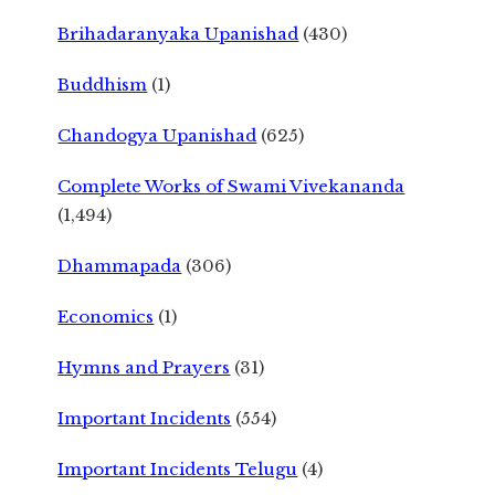
Brihadaranyaka Upanishad
(430)
Buddhism
(1)
Chandogya Upanishad
(625)
Complete Works of Swami Vivekananda
(1,494)
Dhammapada
(306)
Economics
(1)
Hymns and Prayers
(31)
Important Incidents
(554)
Important Incidents Telugu
(4)