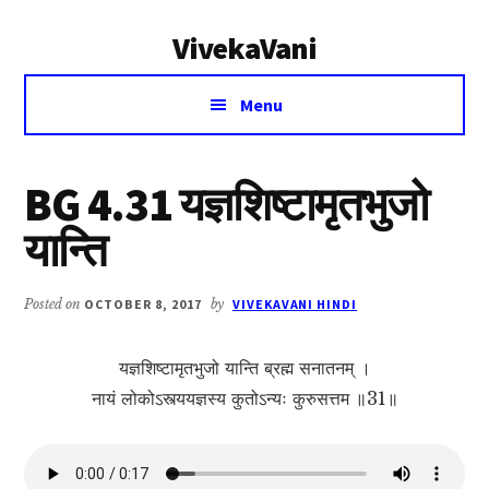
Additional
Skip
Skip
VivekaVani
to
to
menu
main
primary
Voice
content
sidebar
Menu
of
Vivekananda
BG 4.31 यज्ञशिष्टामृतभुजो
यान्ति
Posted on
OCTOBER 8, 2017
by
VIVEKAVANI HINDI
यज्ञशिष्टामृतभुजो यान्ति ब्रह्म सनातनम् ।
नायं लोकोऽस्त्ययज्ञस्य कुतोऽन्यः कुरुसत्तम ॥31॥