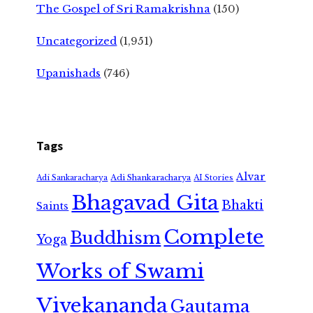
The Gospel of Sri Ramakrishna
(150)
Uncategorized
(1,951)
Upanishads
(746)
Tags
Alvar
Adi Shankaracharya
Adi Sankaracharya
AI Stories
Bhagavad Gita
Bhakti
Saints
Complete
Buddhism
Yoga
Works of Swami
Vivekananda
Gautama