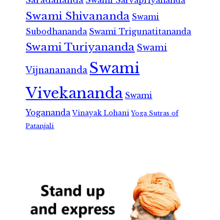
Saradananda
Swami Sarvapriyananda
Swami Shivananda
Swami
Subodhananda
Swami Trigunatitananda
Swami Turiyananda
Swami
Swami
Vijnanananda
Vivekananda
Swami
Yogananda
Vinayak Lohani
Yoga Sutras of
Patanjali