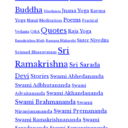
Buddha
Jnana Yoga
Karma
Hinduism
Poems
Yoga
Meditation
Mataji
Practical
Quotes
Raja Yoga
Vedanta
Q&A
Sister Nivedita
Ramana Maharshi
Ramakrishna Math
Sri
Srimad Bhagavatam
Ramakrishna
Sri Sarada
Devi
Stories
Swami Abhedananda
Swami Adbhutananda
Swami
Swami Akhandananda
Advaitananda
Swami Brahmananda
Swami
Swami Premananda
Niranjanananda
Swami Ramakrishnananda
Swami