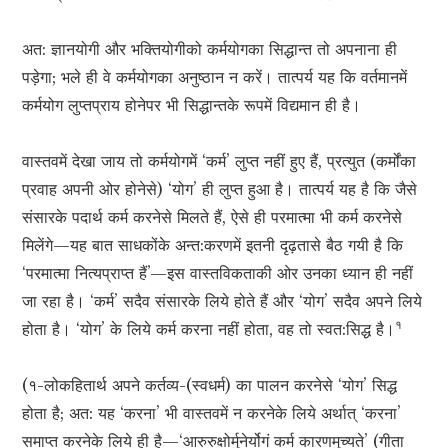
अत: ज्ञानयोगी और भक्तियोगीको कर्मयोगका सिद्धान्त तो अपनाना ही
पड़ेगा; भले ही वे कर्मयोगका अनुष्ठान न करें। तात्पर्य यह कि वर्तमानमें
कर्मयोग लुप्तप्राय होनेपर भी सिद्धान्तके रूपमें विद्यमान ही है।
वास्तवमें देखा जाय तो कर्मयोगमें ‘कर्म’ लुप्त नहीं हुए हैं, प्रत्युत (कर्मोंका
प्रवाह अपनी ओर होनेसे) ‘योग’ ही लुप्त हुआ है। तात्पर्य यह है कि जैसे
संसारके पदार्थ कर्म करनेसे मिलते हैं, ऐसे ही परमात्मा भी कर्म करनेसे
मिलेंगे—यह बात साधकोंके अन्त:करणमें इतनी दृढ़तासे बैठ गयी है कि
‘परमात्मा नित्यप्राप्त हैं’—इस वास्तविकताकी ओर उनका ध्यान ही नहीं
जा रहा है। ‘कर्म’ सदैव संसारके लिये होते हैं और ‘योग’ सदैव अपने लिये
१
होता है। ‘योग’ के लिये कर्म करना नहीं होता, वह तो स्वत:सिद्ध है।
(१-लोकहितार्थ अपने कर्तव्य-(स्वधर्म) का पालन करनेसे ‘योग’ सिद्ध
होता है; अत: यह ‘करना’ भी वास्तवमें न करनेके लिये अर्थात् ‘करना’
समाप्त करनेके लिये ही है—‘आरुरुक्षोर्मुनेर्योगं कर्म कारणमुच्यते’ (गीता