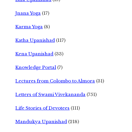
Jnana Yoga
(17)
Karma Yoga
(8)
Katha Upanishad
(117)
Kena Upanishad
(33)
Knowledge Portal
(7)
Lectures from Colombo to Almora
(31)
Letters of Swami Vivekananda
(751)
Life Stories of Devotees
(111)
Mandukya Upanishad
(218)