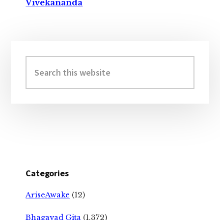
Vivekananda
Primary
Sidebar
Search
this
website
Categories
AriseAwake
(12)
Bhagavad Gita
(1,372)