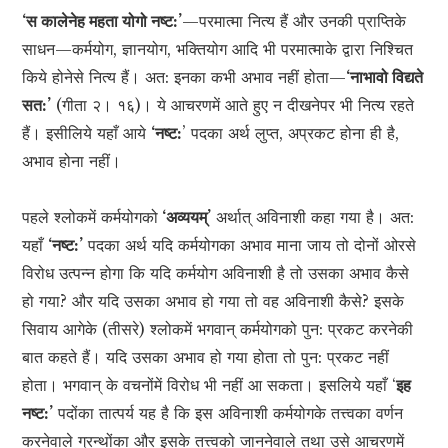
‘स कालेनेह महता योगो नष्ट:’
—परमात्मा नित्य हैं और उनकी प्राप्तिके
साधन—कर्मयोग, ज्ञानयोग, भक्तियोग आदि भी परमात्माके द्वारा निश्चित
किये होनेसे नित्य हैं। अत: इनका कभी अभाव नहीं होता—
‘नाभावो विद्यते
सत:’
(गीता २। १६)। ये आचरणमें आते हुए न दीखनेपर भी नित्य रहते
हैं। इसीलिये यहाँ आये
‘नष्ट:
’ पदका अर्थ लुप्त, अप्रकट होना ही है,
अभाव होना नहीं।
पहले श्लोकमें कर्मयोगको
‘अव्ययम्’
अर्थात् अविनाशी कहा गया है। अत:
यहाँ
‘नष्ट:’
पदका अर्थ यदि कर्मयोगका अभाव माना जाय तो दोनों ओरसे
विरोध उत्पन्न होगा कि यदि कर्मयोग अविनाशी है तो उसका अभाव कैसे
हो गया? और यदि उसका अभाव हो गया तो वह अविनाशी कैसे? इसके
सिवाय आगेके (तीसरे) श्लोकमें भगवान् कर्मयोगको पुन: प्रकट करनेकी
बात कहते हैं। यदि उसका अभाव हो गया होता तो पुन: प्रकट नहीं
होता। भगवान् के वचनोंमें विरोध भी नहीं आ सकता। इसलिये यहाँ ‘
इह
नष्ट:’
पदोंका तात्पर्य यह है कि इस अविनाशी कर्मयोगके तत्त्वका वर्णन
करनेवाले ग्रन्थोंका और इसके तत्त्वको जाननेवाले तथा उसे आचरणमें