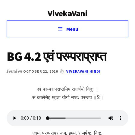
Additional
Skip
Skip
VivekaVani
to
to
menu
main
primary
Voice
content
sidebar
Menu
of
Vivekananda
BG 4.2 एवं परम्पराप्राप्त
Posted on
OCTOBER 22, 2016
by
VIVEKAVANI HINDI
एवं परम्पराप्राप्तमिमं राजर्षयो विदुः ।
स कालेनेह महता योगो नष्टः परन्तप ॥2॥
एवम्, परम्पराप्राप्तम्, इमम्, राजर्षय:, विदु:,