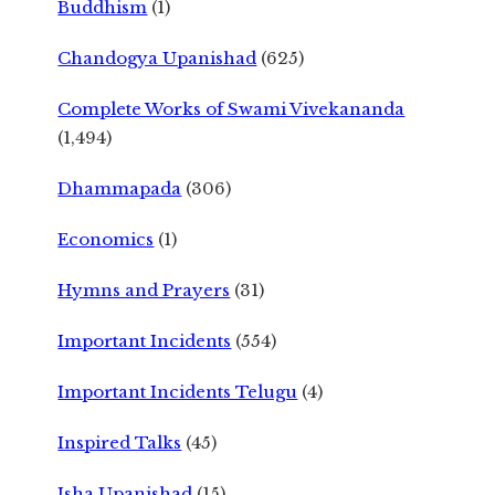
Buddhism
(1)
Chandogya Upanishad
(625)
Complete Works of Swami Vivekananda
(1,494)
Dhammapada
(306)
Economics
(1)
Hymns and Prayers
(31)
Important Incidents
(554)
Important Incidents Telugu
(4)
Inspired Talks
(45)
Isha Upanishad
(15)