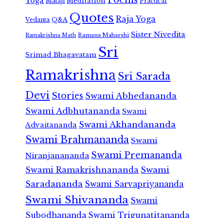
Yoga
Meditation
Mataji
Practical
Quotes
Raja Yoga
Vedanta
Q&A
Sister Nivedita
Ramana Maharshi
Ramakrishna Math
Sri
Srimad Bhagavatam
Ramakrishna
Sri Sarada
Devi
Stories
Swami Abhedananda
Swami Adbhutananda
Swami
Swami Akhandananda
Advaitananda
Swami Brahmananda
Swami
Swami Premananda
Niranjanananda
Swami Ramakrishnananda
Swami
Saradananda
Swami Sarvapriyananda
Swami Shivananda
Swami
Subodhananda
Swami Trigunatitananda