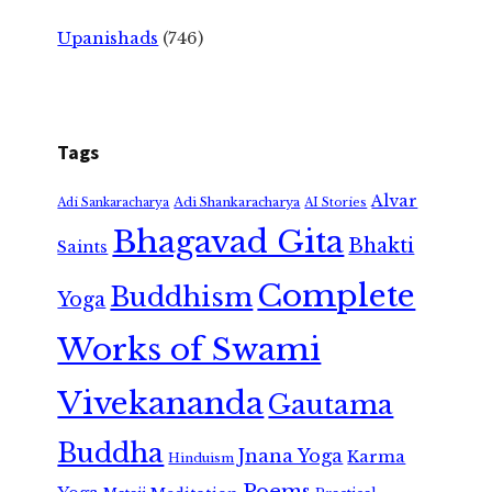
Upanishads
(746)
Tags
Alvar
Adi Shankaracharya
Adi Sankaracharya
AI Stories
Bhagavad Gita
Bhakti
Saints
Complete
Buddhism
Yoga
Works of Swami
Vivekananda
Gautama
Buddha
Jnana Yoga
Karma
Hinduism
Poems