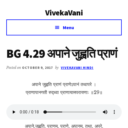
Additional
Skip
Skip
VivekaVani
to
to
menu
main
primary
Voice
content
sidebar
Menu
of
Vivekananda
BG 4.29 अपाने जुह्वति प्राणं
Posted on
OCTOBER 9, 2017
by
VIVEKAVANI HINDI
अपाने जुह्वति प्राणं प्राणेऽपानं तथापरे ।
प्राणापानगती रुद्ध्वा प्राणायामपरायणाः ॥29॥
अपाने,जुह्वति, प्राणम्, प्राणे, अपानम्, तथा, अपरे,