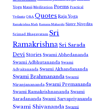
Poems
Yoga
Meditation
Mataji
Practical
Quotes
Raja Yoga
Vedanta
Q&A
Sister Nivedita
Ramana Maharshi
Ramakrishna Math
Sri
Srimad Bhagavatam
Ramakrishna
Sri Sarada
Devi
Stories
Swami Abhedananda
Swami Adbhutananda
Swami
Swami Akhandananda
Advaitananda
Swami Brahmananda
Swami
Swami Premananda
Niranjanananda
Swami Ramakrishnananda
Swami
Saradananda
Swami Sarvapriyananda
Swami Shivananda
Swami