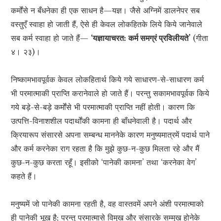
कर्मोंसे न बँधनेका ही एक साधन है—यज्ञ। जैसे अग्निमें डालनेपर सब
वस्तुएँ स्वाहा हो जाती हैं, ऐसे ही केवल लोकहितके लिये किये जानेवाले
सब कर्म स्वाहा हो जाते हैं—
‘यज्ञायाचरत: कर्म समग्रं प्रविलीयते’
(गीता
४। २३)।
निष्कामभावपूर्वक केवल लोकहितार्थ किये गये साधारण-से-साधारण कर्म
भी परमात्माकी प्राप्ति करानेवाले हो जाते हैं। परन्तु सकामभावपूर्वक किये
गये बड़े-से-बड़े कर्मोंसे भी परमात्माकी प्राप्ति नहीं होती। कारण कि
उत्पत्ति-विनाशशील पदार्थोंकी कामना ही बाँधनेवाली है। पदार्थ और
क्रियारूप संसारसे अपना सम्बन्ध माननेके कारण मनुष्यमात्रमें पदार्थ पाने
और कर्म करनेका राग रहता है कि मुझे कुछ-न-कुछ मिलता रहे और मैं
कुछ-न-कुछ करता रहूँ। इसीको ‘पानेकी कामना’ तथा ‘करनेका वेग’
कहते हैं।
मनुष्यमें जो पानेकी कामना रहती है, वह वास्तवमें अपने अंशी परमात्माको
ही पानेकी भूख है; परन्तु परमात्मासे विमुख और संसारके सम्मुख होनेके