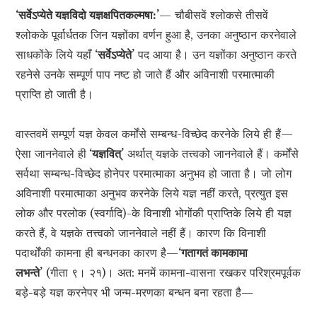
‘सर्वेऽप्येते यज्ञविदो यज्ञक्षपितकल्मषा:’
— चौबीसवें श्लोकसे तीसवें
श्लोकके पूर्वार्धतक जिन यज्ञोंका वर्णन हुआ है, उनका अनुष्ठान करनेवाले
साधकोंके लिये यहाँ
‘सर्वेऽप्येते’
पद आया है। उन यज्ञोंका अनुष्ठान करते
रहनेसे उनके सम्पूर्ण पाप नष्ट हो जाते हैं और अविनाशी परमात्माकी
प्राप्ति हो जाती है।
वास्तवमें सम्पूर्ण यज्ञ केवल कर्मोंसे सम्बन्ध-विच्छेद करनेके लिये ही हैं—
ऐसा जाननेवाले ही
‘यज्ञवित्’
अर्थात् यज्ञके तत्त्वको जाननेवाले हैं। कर्मोंसे
सर्वथा सम्बन्ध-विच्छेद होनेपर परमात्माका अनुभव हो जाता है। जो लोग
अविनाशी परमात्माका अनुभव करनेके लिये यज्ञ नहीं करते, प्रत्युत इस
लोक और परलोक (स्वर्गादि)-के विनाशी भोगोंकी प्राप्तिके लिये ही यज्ञ
करते हैं, वे यज्ञके तत्त्वको जाननेवाले नहीं हैं। कारण कि विनाशी
पदार्थोंकी कामना ही बन्धनका कारण है—
‘गतागतं कामकामा
लभन्ते’
(गीता ९। २१)। अत: मनमें कामना-वासना रखकर परिश्रमपूर्वक
बड़े-बड़े यज्ञ करनेपर भी जन्म-मरणका बन्धन बना रहता है—