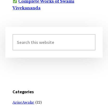
Complete Works of Swami
Vivekananda
Primary
Sidebar
Search
this
website
Categories
AriseAwake
(12)