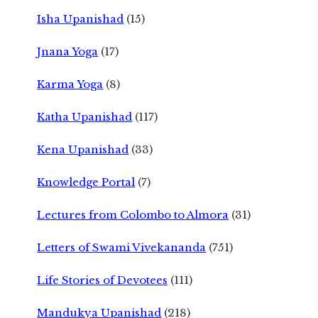
Isha Upanishad
(15)
Jnana Yoga
(17)
Karma Yoga
(8)
Katha Upanishad
(117)
Kena Upanishad
(33)
Knowledge Portal
(7)
Lectures from Colombo to Almora
(31)
Letters of Swami Vivekananda
(751)
Life Stories of Devotees
(111)
Mandukya Upanishad
(218)