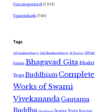
Uncategorized
(1,951)
Upanishads
(746)
Tags
Alvar
Adi Shankaracharya
Adi Sankaracharya
AI Stories
Bhagavad Gita
Bhakti
Saints
Complete
Buddhism
Yoga
Works of Swami
Vivekananda
Gautama
Buddha
Jnana Yoga
Karma
Hinduism