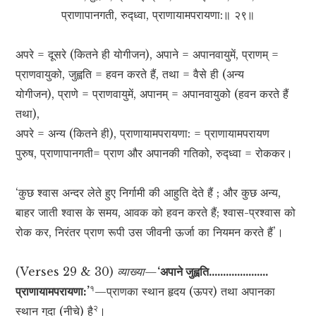
प्राणापानगती, रुद्‍ध्‍वा, प्राणायामपरायणा:॥ २९॥
अपरे = दूसरे (कितने ही योगीजन), अपाने = अपानवायुमें, प्राणम् =
प्राणवायुको, जुह्वति = हवन करते हैं, तथा = वैसे ही (अन्य
योगीजन), प्राणे = प्राणवायुमें, अपानम् = अपानवायुको (हवन करते हैं
तथा),
अपरे = अन्य (कितने ही), प्राणायामपरायणा: = प्राणायामपरायण
पुरुष, प्राणापानगती= प्राण और अपानकी गतिको, रुद्‍ध्‍वा = रोककर।
‘कुछ श्वास अन्दर लेते हुए निर्गामी की आहुति देते हैं ; और कुछ अन्य,
बाहर जाती श्वास के समय, आवक को हवन करते हैं; श्वास-प्रश्वास को
रोक कर, निरंतर प्राण रूपी उस जीवनी ऊर्जा का नियमन करते हैं’।
(Verses 29 & 30)
व्याख्या—
‘अपाने जुह्वति…………………
१
प्राणायामपरायणा:’
—प्राणका स्थान हृदय (ऊपर) तथा अपानका
२
स्थान गुदा (नीचे) है
।