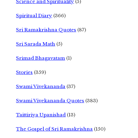
Science and Spirituality
(5)
Spiritual Diary
(366)
Sri Ramakrishna Quotes
(87)
Sri Sarada Math
(5)
Srimad Bhagavatam
(1)
Stories
(359)
Swami Vivekananda
(37)
Swami Vivekananda Quotes
(383)
Taittiriya Upanishad
(13)
The Gospel of Sri Ramakrishna
(150)