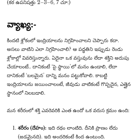
(కఠ ఉపనిషత్తు 2–3–6, 7 చూ:)
వ్యాఖ్య:-
కిందటి శ్లోకంలో ఇంద్రియాలను నిగ్రహించాలని చెప్పారు కదా.
అసలు వాటిని ఎలా నిగ్రహించాలి? ఆ పద్ధతిని ఇప్పుడు రెండు
శ్లోకాల్లో వివరిస్తున్నారు. ఏదైనా ఒక వస్తువును లేదా శక్తిని అదుపు
చేయాలంటే.. దానికంటే ‘పై స్థాయి’లో మనం ఉండాలి, లేదా
దానికంటే ‘బలమైన’ దాన్ని మనం పట్టుకోవాలి. కాబట్టి
ఇంద్రియాలను జయించాలంటే, జీవుడు వాటికంటే గొప్పదైన, ఎత్తైన
స్థానంలో నిలబడాలి.
మన శరీరంలో శక్తి ఎవరెవరికి ఎంత ఉందో ఒక వరుస క్రమం ఉంది:
శరీరం (దేహం):
ఇది రథం లాంటిది. దీనికి ప్రాణం లేదు
(జడమైనది). ఇది అందరికంటే కింద ఉంటుంది.