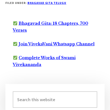
FILED UNDER:
BHAGAVAD GITA TELUGU
Bhagavad Gita: 18 Chapters, 700
Verses
Join VivekaVani Whatsapp Channel
Complete Works of Swami
Vivekananda
Primary
Sidebar
Search
this
website