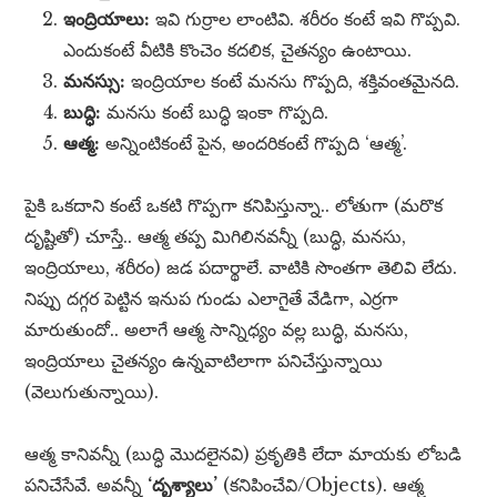
ఇంద్రియాలు:
ఇవి గుర్రాల లాంటివి. శరీరం కంటే ఇవి గొప్పవి.
ఎందుకంటే వీటికి కొంచెం కదలిక, చైతన్యం ఉంటాయి.
మనస్సు:
ఇంద్రియాల కంటే మనసు గొప్పది, శక్తివంతమైనది.
బుద్ధి:
మనసు కంటే బుద్ధి ఇంకా గొప్పది.
ఆత్మ:
అన్నింటికంటే పైన, అందరికంటే గొప్పది ‘ఆత్మ’.
పైకి ఒకదాని కంటే ఒకటి గొప్పగా కనిపిస్తున్నా.. లోతుగా (మరొక
దృష్టితో) చూస్తే.. ఆత్మ తప్ప మిగిలినవన్నీ (బుద్ధి, మనసు,
ఇంద్రియాలు, శరీరం) జడ పదార్థాలే. వాటికి సొంతగా తెలివి లేదు.
నిప్పు దగ్గర పెట్టిన ఇనుప గుండు ఎలాగైతే వేడిగా, ఎర్రగా
మారుతుందో.. అలాగే ఆత్మ సాన్నిధ్యం వల్ల బుద్ధి, మనసు,
ఇంద్రియాలు చైతన్యం ఉన్నవాటిలాగా పనిచేస్తున్నాయి
(వెలుగుతున్నాయి).
ఆత్మ కానివన్నీ (బుద్ధి మొదలైనవి) ప్రకృతికి లేదా మాయకు లోబడి
పనిచేసేవే. అవన్నీ
‘దృశ్యాలు’
(కనిపించేవి/Objects). ఆత్మ