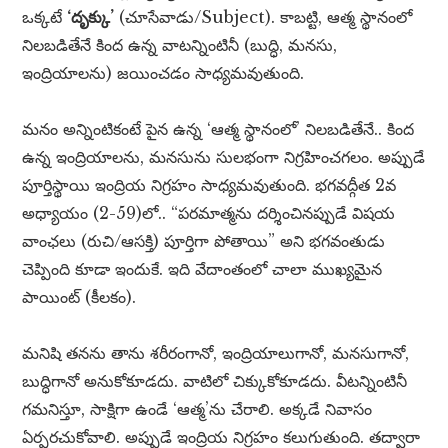
ఒక్కటే
‘దృక్కు’
(చూసేవాడు/Subject). కాబట్టి, ఆత్మ స్థానంలో
నిలబడితేనే కింద ఉన్న వాటన్నింటినీ (బుద్ధి, మనసు,
ఇంద్రియాలను) జయించడం సాధ్యమవుతుంది.
మనం అన్నింటికంటే పైన ఉన్న ‘ఆత్మ స్థానంలో’ నిలబడితేనే.. కింద
ఉన్న ఇంద్రియాలను, మనసును సులభంగా నిగ్రహించగలం. అప్పుడే
పూర్తిస్థాయి ఇంద్రియ నిగ్రహం సాధ్యమవుతుంది. భగవద్గీత 2వ
అధ్యాయం (2-59)లో.. “పరమాత్మను దర్శించినప్పుడే విషయ
వాంఛలు (రుచి/ఆసక్తి) పూర్తిగా పోతాయి” అని భగవంతుడు
చెప్పింది కూడా ఇందుకే. ఇది వేదాంతంలో చాలా ముఖ్యమైన
పాయింట్ (కీలకం).
మనిషి తనను తాను శరీరంగానో, ఇంద్రియాలుగానో, మనసుగానో,
బుద్ధిగానో అనుకోకూడదు. వాటిలో చిక్కుకోకూడదు. వీటన్నింటినీ
గమనిస్తూ, సాక్షిగా ఉండే ‘ఆత్మ’ను చేరాలి. అక్కడే నివాసం
ఏర్పరచుకోవాలి. అప్పుడే ఇంద్రియ నిగ్రహం కలుగుతుంది. తద్వారా