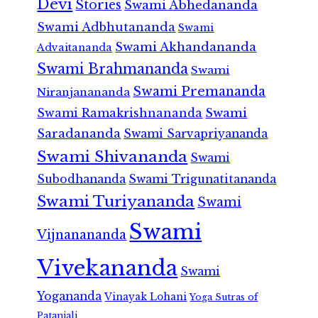
Devi
Stories
Swami Abhedananda
Swami Adbhutananda
Swami
Swami Akhandananda
Advaitananda
Swami Brahmananda
Swami
Swami Premananda
Niranjanananda
Swami Ramakrishnananda
Swami
Saradananda
Swami Sarvapriyananda
Swami Shivananda
Swami
Subodhananda
Swami Trigunatitananda
Swami Turiyananda
Swami
Swami
Vijnanananda
Vivekananda
Swami
Yogananda
Vinayak Lohani
Yoga Sutras of
Patanjali