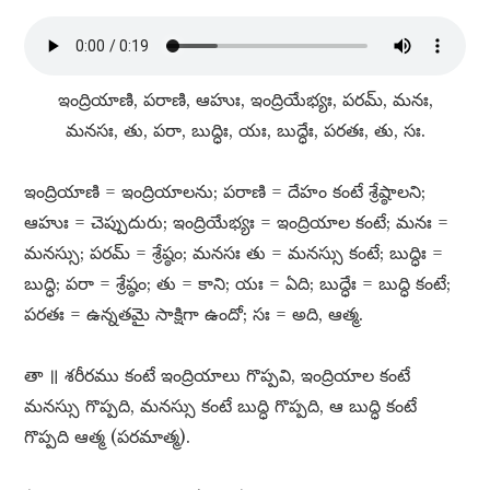
ఇంద్రియాణి, పరాణి, ఆహుః, ఇంద్రియేభ్యః, పరమ్​, మనః,
మనసః, తు, పరా, బుద్ధిః, యః, బుద్ధేః, పరతః, తు, సః.
ఇంద్రియాణి = ఇంద్రియాలను; పరాణి = దేహం కంటే శ్రేష్ఠాలని;
ఆహుః = చెప్పుదురు; ఇంద్రియేభ్యః = ఇంద్రియాల కంటే; మనః =
మనస్సు; పరమ్​ = శ్రేష్ఠం; మనసః తు = మనస్సు కంటే; బుద్ధిః =
బుద్ధి; పరా = శ్రేష్ఠం; తు = కాని; యః = ఏది; బుద్ధేః = బుద్ధి కంటే;
పరతః = ఉన్నతమై సాక్షిగా ఉందో; సః = అది, ఆత్మ.
తా ॥ శరీరము కంటే ఇంద్రియాలు గొప్పవి, ఇంద్రియాల కంటే
మనస్సు గొప్పది, మనస్సు కంటే బుద్ధి గొప్పది, ఆ బుద్ధి కంటే
గొప్పది ఆత్మ (పరమాత్మ).