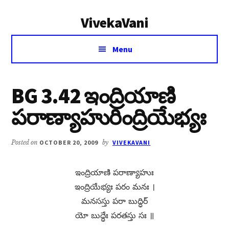
Additional
Skip
Skip
VivekaVani
to
to
menu
main
primary
Voice
content
sidebar
Menu
of
Vivekananda
BG 3.42 ఇంద్రియాణి
పరాణ్యాహురింద్రియేభ్యః
Posted on
OCTOBER 20, 2009
by
VIVEKAVANI
ఇంద్రియాణి పరాణ్యాహుః
ఇంద్రియేభ్యః పరం మనః ।
మనసస్తు పరా బుద్ధిర్​
యో బుద్ధేః పరతస్తు సః ॥