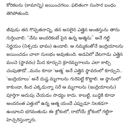
కోరికలను (కామాన్ని) జయించగలం. ఫలితంగా సంసార బంధం
తెగిపోతుంది.
జీవుడు తన గొప్పతనాన్ని, తన అసలైన ఎత్తైన అంతస్తును తాను
గుర్తించాలి. “నేను అందరికంటే పైన ఉన్న ఆత్మను” అనే గట్టి
నిర్ణయం (నిశ్చయ భావం) ఉండాలి. ఆ నమ్మకంతోనే ఇంద్రియాలను
జయించడం చాలా సులభం అవుతుంది. అడవిలో వేటగాడు ఎత్తైన
మంచె (స్థావరం) మీద కూర్చుని క్రూరమృగాలను ఎలా కాల్చి
చంపుతాడో…మనం కూడా ‘ఆత్మ’ అనే ఎత్తైన స్థావరంలో కూర్చుని..
‘ఇంద్రియాలు’ అనే దుష్ట మృగాలను గురిపెట్టి కొట్టాలి. ఆ స్థానంలో
కాకుండా, కింద ఎక్కడున్నా సరే ఆ మృగాలను (ఇంద్రియాలను)
పూర్తిగా అదుపు చేయడం సాధ్యం కాదు. కాబట్టి, బుద్ధికి కూడా
అందనంత ఎత్తులో ఉన్న ఆత్మ యందే ఎప్పుడూ నిలకడగా
ఉండాలని భగవంతుడు ఈ శ్లోకంలో, రాబోయే శ్లోకంలో గట్టిగా
హెచ్చరిస్తున్నారు.