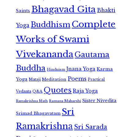
Bhagavad Gita
Bhakti
Saints
Complete
Buddhism
Yoga
Works of Swami
Vivekananda
Gautama
Buddha
Jnana Yoga
Karma
Hinduism
Poems
Yoga
Meditation
Mataji
Practical
Quotes
Raja Yoga
Vedanta
Q&A
Sister Nivedita
Ramana Maharshi
Ramakrishna Math
Sri
Srimad Bhagavatam
Ramakrishna
Sri Sarada