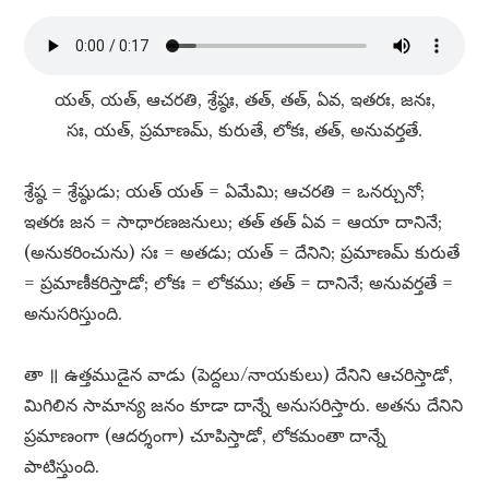
యత్​, యత్​, ఆచరతి, శ్రేష్ఠః, తత్​, తత్​, ఏవ, ఇతరః, జనః,
సః, యత్​, ప్రమాణమ్​, కురుతే, లోకః, తత్​, అనువర్తతే.
శ్రేష్ఠ = శ్రేష్ఠుడు; యత్​ యత్​ = ఏమేమి; ఆచరతి = ఒనర్చునో;
ఇతరః జన = సాధారణజనులు; తత్​ తత్​ ఏవ = ఆయా దానినే;
(అనుకరించును) సః = అతడు; యత్​ = దేనిని; ప్రమాణమ్​ కురుతే
= ప్రమాణీకరిస్తాడో; లోకః = లోకము; తత్​ = దానినే; అనువర్తతే =
అనుసరిస్తుంది.
తా ॥ ఉత్తముడైన వాడు (పెద్దలు/నాయకులు) దేనిని ఆచరిస్తాడో,
మిగిలిన సామాన్య జనం కూడా దాన్నే అనుసరిస్తారు. అతను దేనిని
ప్రమాణంగా (ఆదర్శంగా) చూపిస్తాడో, లోకమంతా దాన్నే
పాటిస్తుంది.