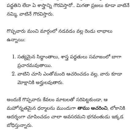
పద్ధతిని లేదా ఏ శాస్త్రాన్ని గౌరవిస్తారో.. మిగతా ప్రజలు కూడా వాటినే
నమ్మి, వాటినే గౌరవిస్తారు.
గొప్పవారు మంచి మార్గంలో నడవడం వల్ల రెండు లాభాలు
ఉన్నాయి:
సత్యమైన సిద్ధాంతాలు, శాస్త్ర పద్ధతులు సమాజంలో బాగా
ప్రచారమవుతాయి.
వాటిని చూసి ఎంతోమంది ఆచరించడం వల్ల, వారు కూడా
మోక్షానికి అర్హులవుతారు.
అందుకే గొప్పవారు కేవలం మాటలతో సరిపెట్టకుండా, ఆ
మహోన్నతమైన ధర్మాలను ముందుగా
తాము ఆచరించి
, లోకానికి
ఆదర్శంగా చూపించడం చాలా అవసరమని భగవంతుడు ఇక్కడ
బోధిస్తున్నారు.