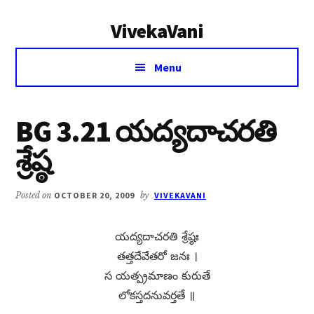
Additional
Skip
Skip
VivekaVani
to
to
menu
main
primary
Voice
content
sidebar
Menu
of
Vivekananda
BG 3.21 యద్యదాచరతి
శ్రేష్ఠ
Posted on
OCTOBER 20, 2009
by
VIVEKAVANI
యద్యదాచరతి శ్రేష్ఠః
తత్తదేవేతరో జనః ।
స యత్ప్రమాణం కురుతే
లోకస్తదనువర్తతే ॥