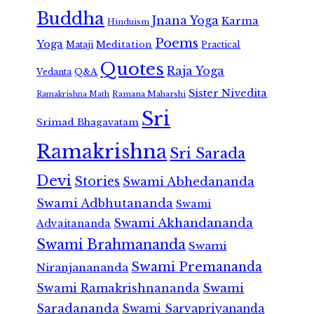
Buddha
Jnana Yoga
Karma
Hinduism
Poems
Yoga
Meditation
Mataji
Practical
Quotes
Raja Yoga
Vedanta
Q&A
Sister Nivedita
Ramana Maharshi
Ramakrishna Math
Sri
Srimad Bhagavatam
Ramakrishna
Sri Sarada
Devi
Stories
Swami Abhedananda
Swami Adbhutananda
Swami
Swami Akhandananda
Advaitananda
Swami Brahmananda
Swami
Swami Premananda
Niranjanananda
Swami Ramakrishnananda
Swami
Saradananda
Swami Sarvapriyananda