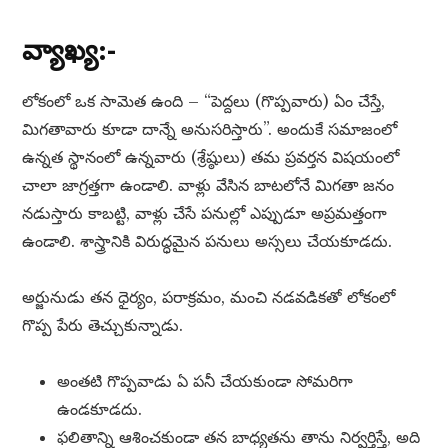
వ్యాఖ్య:-
లోకంలో ఒక సామెత ఉంది – “పెద్దలు (గొప్పవారు) ఏం చేస్తే,
మిగతావారు కూడా దాన్నే అనుసరిస్తారు”. అందుకే సమాజంలో
ఉన్నత స్థానంలో ఉన్నవారు (శ్రేష్ఠులు) తమ ప్రవర్తన విషయంలో
చాలా జాగ్రత్తగా ఉండాలి. వాళ్లు వేసిన బాటలోనే మిగతా జనం
నడుస్తారు కాబట్టి, వాళ్లు చేసే పనుల్లో ఎప్పుడూ అప్రమత్తంగా
ఉండాలి. శాస్త్రానికి విరుద్ధమైన పనులు అస్సలు చేయకూడదు.
అర్జునుడు తన ధైర్యం, పరాక్రమం, మంచి నడవడికతో లోకంలో
గొప్ప పేరు తెచ్చుకున్నాడు.
అంతటి గొప్పవాడు ఏ పనీ చేయకుండా సోమరిగా
ఉండకూడదు.
ఫలితాన్ని ఆశించకుండా తన బాధ్యతను తాను నిర్వర్తిస్తే, అది