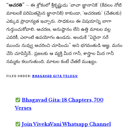
“ఆచరతి”
– ఈ శ్లోకంలో శ్రీకృష్ణుడు ‘వాచా జ్ఞానానికి’ (కేవలం నోటి
మాటలకే పరిమితమైన జ్ఞానానికి) కాకుండా, ‘ఆచరణకు’ (చేతలకు)
ఎక్కువ ప్రాధాన్యత ఇచ్చారు. సాధకులు ఈ విషయాన్ని బాగా
గుర్తుంచుకోవాలి. ఆచరణ, అనుష్ఠానం లేని ఉత్తి మాటల వల్ల
ఎవరికీ, ఎలాంటి ఉపయోగం ఉండదు. అందుకే “ఏదైనా సరే
ముందు నువ్వు ఆచరించి చూపించు” అని భగవంతుడి ఆజ్ఞ. మనం
చేసి చూపిస్తేనే.. ప్రజలకు ఆ వ్యక్తి మీద గానీ, శాస్త్రాల మీద గానీ
నమ్మకం కలుగుతుంది. మాటల కంటే చేతలే ముఖ్యం.
FILED UNDER:
BHAGAVAD GITA TELUGU
Bhagavad Gita: 18 Chapters, 700
Verses
Join VivekaVani Whatsapp Channel