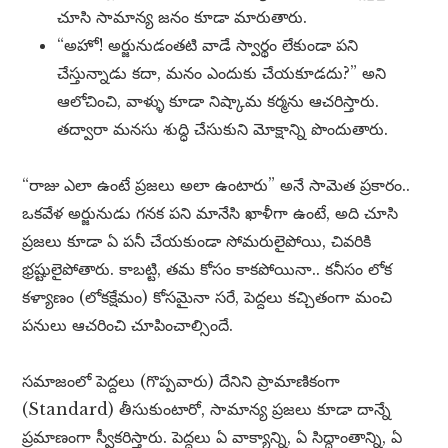
చూసి సామాన్య జనం కూడా మారుతారు.
“అహో! అర్జునుడంతటి వాడే స్వార్థం లేకుండా పని
చేస్తున్నాడు కదా, మనం ఎందుకు చేయకూడదు?” అని
ఆలోచించి, వాళ్ళు కూడా నిష్కామ కర్మను ఆచరిస్తారు.
తద్వారా మనసు శుద్ధి చేసుకుని మోక్షాన్ని పొందుతారు.
“రాజు ఎలా ఉంటే ప్రజలు అలా ఉంటారు” అనే సామెత ప్రకారం..
ఒకవేళ అర్జునుడు గనక పని మానేసి ఖాళీగా ఉంటే, అది చూసి
ప్రజలు కూడా ఏ పనీ చేయకుండా సోమరులైపోయి, చివరికి
భ్రష్టులైపోతారు. కాబట్టి, తమ కోసం కాకపోయినా.. కనీసం లోక
కళ్యాణం (లోకక్షేమం) కోసమైనా సరే, పెద్దలు కచ్చితంగా మంచి
పనులు ఆచరించి చూపించాల్సిందే.
సమాజంలో పెద్దలు (గొప్పవారు) దేనిని ప్రామాణికంగా
(Standard) తీసుకుంటారో, సామాన్య ప్రజలు కూడా దాన్నే
ప్రమాణంగా స్వీకరిస్తారు. పెద్దలు ఏ వాక్యాన్ని, ఏ సిద్ధాంతాన్ని, ఏ