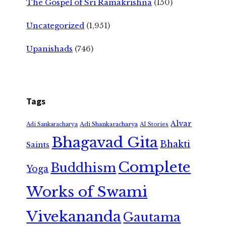
The Gospel of Sri Ramakrishna
(150)
Uncategorized
(1,951)
Upanishads
(746)
Tags
Alvar
Adi Shankaracharya
Adi Sankaracharya
AI Stories
Bhagavad Gita
Bhakti
Saints
Complete
Buddhism
Yoga
Works of Swami
Vivekananda
Gautama