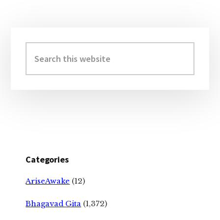
Primary
Sidebar
Search
this
website
Categories
AriseAwake
(12)
Bhagavad Gita
(1,372)