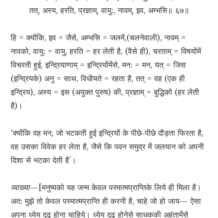
तत्, अस्य, हरति, प्रज्ञाम्, वायु:, नावम्, इव, अम्भसि॥ ६७॥
हि = क्योंकि, इव = जैसे, अम्भसि = जलमें,(चलनेवाली), नावम् =
नावको, वायु: = वायु, हरति = हर लेती है, (वैसे ही), चरताम् = विषयोंमें
विचरती हुई, इन्द्रियाणाम् = इन्द्रियोंमेंसे, मन: = मन, यत् = जिस
(इन्द्रियके) अनु = साथ, विधीयते = रहता है, तत् = वह (एक ही
इन्द्रिय), अस्य = इस (अयुक्त पुरुष) की, प्रज्ञाम् = बुद्धिको (हर लेती
है)।
‘क्योंकि वह मन, जो भटकती हुई इन्द्रियों के पीछे-पीछे दौड़ता फिरता है,
वह उसका विवेक हर लेता है, जैसे कि पवन समुद्र में जलयान को अपनी
दिशा से भटका देती है’।
व्याख्या—
[मनुष्यको यह जन्म केवल परमात्मप्राप्तिके लिये ही मिला है।
अत: मुझे तो केवल परमात्मप्राप्ति ही करनी है, चाहे जो हो जाय— ऐसा
अपना ध्येय दृढ़ होना चाहिये। ध्येय दृढ़ होनेसे साधककी अहंतामेंसे