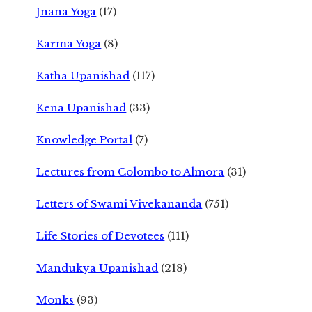
Jnana Yoga
(17)
Karma Yoga
(8)
Katha Upanishad
(117)
Kena Upanishad
(33)
Knowledge Portal
(7)
Lectures from Colombo to Almora
(31)
Letters of Swami Vivekananda
(751)
Life Stories of Devotees
(111)
Mandukya Upanishad
(218)
Monks
(93)