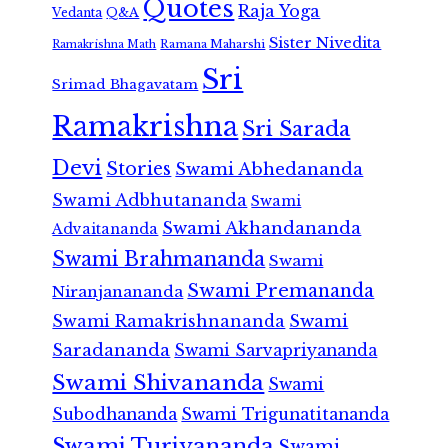
Quotes
Raja Yoga
Vedanta
Q&A
Sister Nivedita
Ramana Maharshi
Ramakrishna Math
Sri
Srimad Bhagavatam
Ramakrishna
Sri Sarada
Devi
Stories
Swami Abhedananda
Swami Adbhutananda
Swami
Swami Akhandananda
Advaitananda
Swami Brahmananda
Swami
Swami Premananda
Niranjanananda
Swami Ramakrishnananda
Swami
Saradananda
Swami Sarvapriyananda
Swami Shivananda
Swami
Subodhananda
Swami Trigunatitananda
Swami Turiyananda
Swami