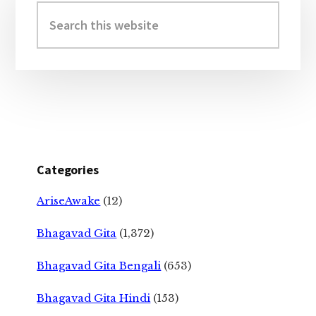
Sidebar
Search
this
website
Categories
AriseAwake
(12)
Bhagavad Gita
(1,372)
Bhagavad Gita Bengali
(653)
Bhagavad Gita Hindi
(153)