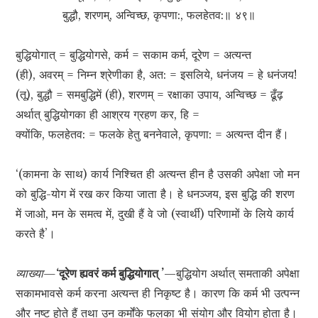
बुद्धौ, शरणम्, अन्विच्छ, कृपणा:, फलहेतव:॥ ४९॥
बुद्धियोगात् = बुद्धियोगसे, कर्म = सकाम कर्म, दूरेण = अत्यन्त
(ही), अवरम् = निम्न श्रेणीका है, अत: = इसलिये, धनंजय = हे धनंजय!
(तू), बुद्धौ = समबुद्धिमें (ही), शरणम् = रक्षाका उपाय, अन्विच्छ = ढूँढ़
अर्थात् बुद्धियोगका ही आश्रय ग्रहण कर, हि =
क्योंकि, फलहेतव: = फलके हेतु बननेवाले, कृपणा: = अत्यन्त दीन हैं।
‘(कामना के साथ) कार्य निश्चित ही अत्यन्त हीन है उसकी अपेक्षा जो मन
को बुद्धि-योग में रख कर किया जाता है। हे धनञ्जय, इस बुद्धि की शरण
में जाओ, मन के समत्व में, दुखी हैं वे जो (स्वार्थी) परिणामों के लिये कार्य
करते है’।
व्याख्या—
‘दूरेण ह्यवरं कर्म बुद्धियोगात् ’
—बुद्धियोग अर्थात् समताकी अपेक्षा
सकामभावसे कर्म करना अत्यन्त ही निकृष्ट है। कारण कि कर्म भी उत्पन्न
और नष्ट होते हैं तथा उन कर्मोंके फलका भी संयोग और वियोग होता है।