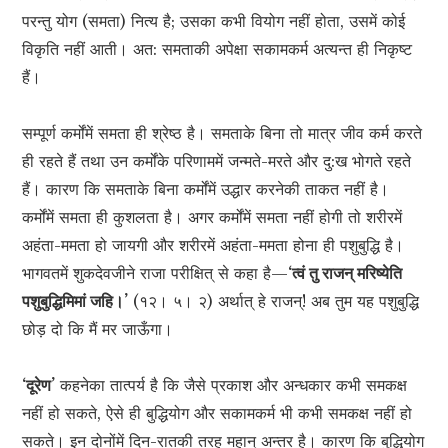
परन्तु योग (समता) नित्य है; उसका कभी वियोग नहीं होता, उसमें कोई
विकृति नहीं आती। अत: समताकी अपेक्षा सकामकर्म अत्यन्त ही निकृष्ट
हैं।
सम्पूर्ण कर्मोंमें समता ही श्रेष्ठ है। समताके बिना तो मात्र जीव कर्म करते
ही रहते हैं तथा उन कर्मोंके परिणाममें जन्मते-मरते और दु:ख भोगते रहते
हैं। कारण कि समताके बिना कर्मोंमें उद्धार करनेकी ताकत नहीं है।
कर्मोंमें समता ही कुशलता है। अगर कर्मोंमें समता नहीं होगी तो शरीरमें
अहंता-ममता हो जायगी और शरीरमें अहंता-ममता होना ही पशुबुद्धि है।
भागवतमें शुकदेवजीने राजा परीक्षित् से कहा है—
‘त्वं तु राजन् मरिष्येति
पशुबुद्धिमिमां जहि।’
(१२। ५। २) अर्थात् हे राजन्! अब तुम यह पशुबुद्धि
छोड़ दो कि मैं मर जाऊँगा।
‘दूरेण’
कहनेका तात्पर्य है कि जैसे प्रकाश और अन्धकार कभी समकक्ष
नहीं हो सकते, ऐसे ही बुद्धियोग और सकामकर्म भी कभी समकक्ष नहीं हो
सकते। इन दोनोंमें दिन-रातकी तरह महान् अन्तर है। कारण कि बुद्धियोग