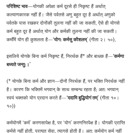
परिशिष्ट भाव—
योगकी अपेक्षा कर्म दूरसे ही निकृष्ट हैं अर्थात्
कल्याणकारक नहीं हैं। जैसे पर्वतसे अणु बहुत दूर है अर्थात् अणुको
पर्वतके पास रखकर दोनोंकी तुलना नहीं की जा सकती, ऐसे ही योगसे
कर्म बहुत दूर है अर्थात् योग और कर्मकी तुलना नहीं की जा सकती।
कर्मोंमें योग ही कुशलता है—
‘योग: कर्मसु कौशलम्
’ (गीता २। ५०),
इसलिये योगके बिना कर्म निकृष्ट हैं, निरर्थक हैं* और बाधक हैं—
‘कर्मणा
बध्यते जन्तु:।’
(* योगके बिना कर्म और ज्ञान—दोनों निरर्थक हैं, पर भक्ति निरर्थक नहीं
है। कारण कि भक्तिमें भगवान् के साथ सम्बन्ध रहता है; अत: भगवान्
स्वयं भक्तको योग प्रदान करते हैं—
‘ददामि बुद्धियोगं तम्’
(गीता १०।
१०))
कर्मयोगमें ‘कर्म’ करणसापेक्ष है, पर ‘योग’ करणनिरपेक्ष है। योगकी प्राप्ति
कर्मसे नहीं होती, प्रत्युत सेवा, त्यागसे होती है। अत: कर्मयोग कर्म नहीं