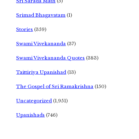
Sri Sarada Math
(5)
Srimad Bhagavatam
(1)
Stories
(359)
Swami Vivekananda
(37)
Swami Vivekananda Quotes
(383)
Taittiriya Upanishad
(13)
The Gospel of Sri Ramakrishna
(150)
Uncategorized
(1,951)
Upanishads
(746)