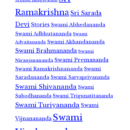
Srimad Bhagavatam
Ramakrishna
Sri Sarada
Devi
Stories
Swami Abhedananda
Swami Adbhutananda
Swami
Swami Akhandananda
Advaitananda
Swami Brahmananda
Swami
Swami Premananda
Niranjanananda
Swami Ramakrishnananda
Swami
Saradananda
Swami Sarvapriyananda
Swami Shivananda
Swami
Subodhananda
Swami Trigunatitananda
Swami Turiyananda
Swami
Swami
Vijnanananda