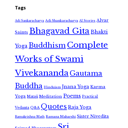
Tags
Alvar
Adi Shankaracharya
Adi Sankaracharya
AI Stories
Bhagavad Gita
Bhakti
Saints
Complete
Buddhism
Yoga
Works of Swami
Vivekananda
Gautama
Buddha
Jnana Yoga
Karma
Hinduism
Poems
Yoga
Meditation
Mataji
Practical
Quotes
Raja Yoga
Vedanta
Q&A
Sister Nivedita
Ramana Maharshi
Ramakrishna Math
Sri