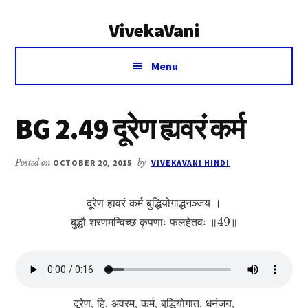
Additional
Skip
Skip
VivekaVani
to
to
menu
main
primary
Voice
content
sidebar
Menu
of
Vivekananda
BG 2.49 दूरेण ह्यवरं कर्म
Posted on
OCTOBER 20, 2015
by
VIVEKAVANI HINDI
दूरेण ह्यवरं कर्म बुद्धियोगाद्धनञ्जय ।
बुद्धौ शरणमन्विच्छ कृपणाः फलहेतवः ॥49॥
दूरेण, हि, अवरम्, कर्म, बुद्धियोगात्, धनंजय,