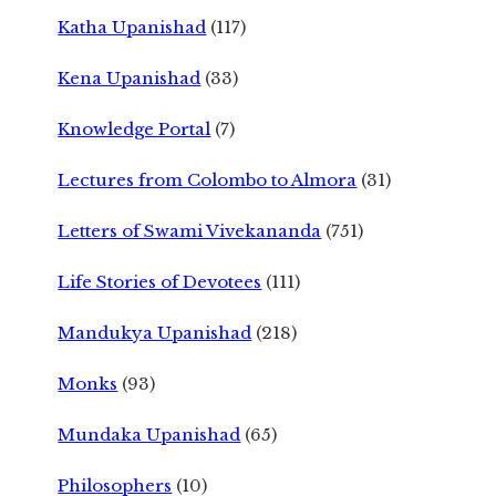
Katha Upanishad
(117)
Kena Upanishad
(33)
Knowledge Portal
(7)
Lectures from Colombo to Almora
(31)
Letters of Swami Vivekananda
(751)
Life Stories of Devotees
(111)
Mandukya Upanishad
(218)
Monks
(93)
Mundaka Upanishad
(65)
Philosophers
(10)