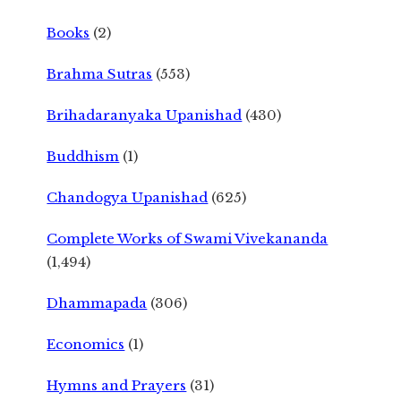
Books
(2)
Brahma Sutras
(553)
Brihadaranyaka Upanishad
(430)
Buddhism
(1)
Chandogya Upanishad
(625)
Complete Works of Swami Vivekananda
(1,494)
Dhammapada
(306)
Economics
(1)
Hymns and Prayers
(31)