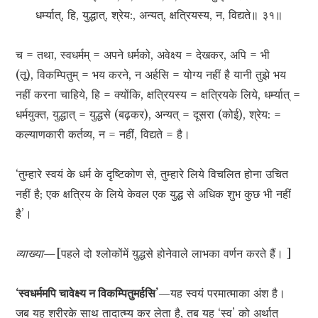
धर्म्यात्, हि, युद्धात्, श्रेय:, अन्यत्, क्षत्रियस्य, न, विद्यते॥ ३१॥
च = तथा, स्वधर्मम् = अपने धर्मको, अवेक्ष्य = देखकर, अपि = भी
(तू), विकम्पितुम् = भय करने, न अर्हसि = योग्य नहीं है यानी तुझे भय
नहीं करना चाहिये, हि = क्योंकि, क्षत्रियस्य = क्षत्रियके लिये, धर्म्यात् =
धर्मयुक्त, युद्धात् = युद्धसे (बढ़कर), अन्यत् = दूसरा (कोई), श्रेय: =
कल्याणकारी कर्तव्य, न = नहीं, विद्यते = है।
‘तुम्हारे स्वयं के धर्म के दृष्टिकोण से, तुम्हारे लिये विचलित होना उचित
नहीं है; एक क्षत्रिय के लिये केवल एक युद्ध से अधिक शुभ कुछ भी नहीं
है’।
व्याख्या—
[पहले दो श्लोकोंमें युद्धसे होनेवाले लाभका वर्णन करते हैं। ]
‘स्वधर्ममपि चावेक्ष्य न विकम्पितुमर्हसि’
—यह स्वयं परमात्माका अंश है।
जब यह शरीरके साथ तादात्म्य कर लेता है, तब यह ‘स्व’ को अर्थात्