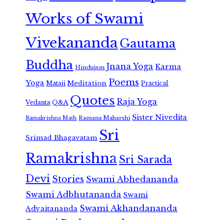
Works of Swami
Vivekananda
Gautama
Buddha
Jnana Yoga
Karma
Hinduism
Poems
Yoga
Meditation
Mataji
Practical
Quotes
Raja Yoga
Vedanta
Q&A
Sister Nivedita
Ramana Maharshi
Ramakrishna Math
Sri
Srimad Bhagavatam
Ramakrishna
Sri Sarada
Devi
Stories
Swami Abhedananda
Swami Adbhutananda
Swami
Swami Akhandananda
Advaitananda