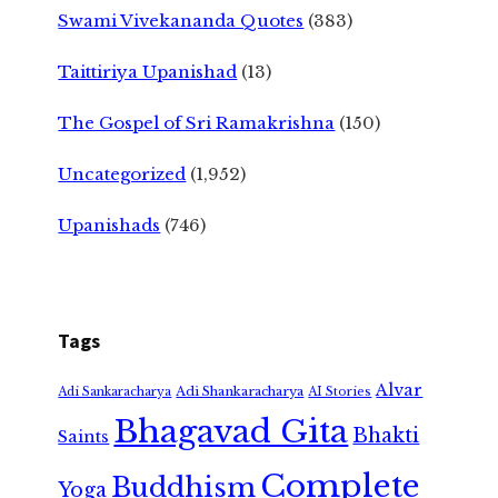
Swami Vivekananda Quotes
(383)
Taittiriya Upanishad
(13)
The Gospel of Sri Ramakrishna
(150)
Uncategorized
(1,952)
Upanishads
(746)
Tags
Alvar
Adi Shankaracharya
Adi Sankaracharya
AI Stories
Bhagavad Gita
Bhakti
Saints
Complete
Buddhism
Yoga