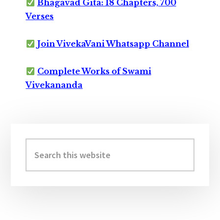
Bhagavad Gita: 18 Chapters, 700
Verses
Join VivekaVani Whatsapp Channel
Complete Works of Swami
Vivekananda
Primary
Sidebar
Search
this
website