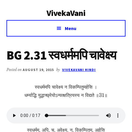
Additional
Skip
Skip
VivekaVani
to
to
menu
main
primary
Voice
content
sidebar
Menu
of
Vivekananda
BG 2.31 स्वधर्ममपि चावेक्ष्य
Posted on
AUGUST 19, 2015
by
VIVEKAVANI HINDI
स्वधर्ममपि चावेक्ष्य न विकम्पितुमर्हसि ।
धर्म्याद्धि युद्धाच्छ्रेयोऽन्यत्क्षत्रियस्य न विद्यते ॥31॥
स्वधर्मम्, अपि, च, अवेक्ष्य, न, विकम्पितुम्, अर्हसि