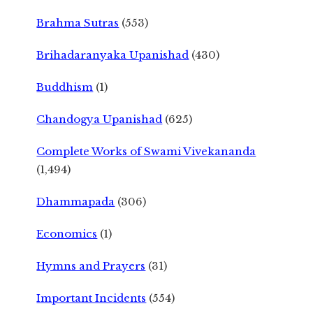
Brahma Sutras
(553)
Brihadaranyaka Upanishad
(430)
Buddhism
(1)
Chandogya Upanishad
(625)
Complete Works of Swami Vivekananda
(1,494)
Dhammapada
(306)
Economics
(1)
Hymns and Prayers
(31)
Important Incidents
(554)