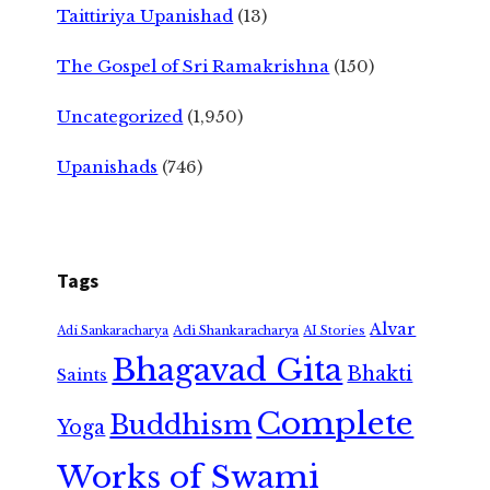
Taittiriya Upanishad
(13)
The Gospel of Sri Ramakrishna
(150)
Uncategorized
(1,950)
Upanishads
(746)
Tags
Alvar
Adi Shankaracharya
Adi Sankaracharya
AI Stories
Bhagavad Gita
Bhakti
Saints
Complete
Buddhism
Yoga
Works of Swami