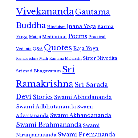
Vivekananda
Gautama
Buddha
Jnana Yoga
Karma
Hinduism
Poems
Yoga
Meditation
Mataji
Practical
Quotes
Raja Yoga
Vedanta
Q&A
Sister Nivedita
Ramana Maharshi
Ramakrishna Math
Sri
Srimad Bhagavatam
Ramakrishna
Sri Sarada
Devi
Stories
Swami Abhedananda
Swami Adbhutananda
Swami
Swami Akhandananda
Advaitananda
Swami Brahmananda
Swami
Swami Premananda
Niranjanananda