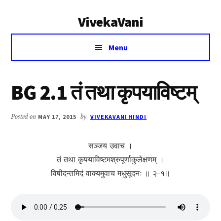
Additional
Skip
Skip
VivekaVani
to
to
menu
main
primary
Voice
content
sidebar
Menu
of
Vivekananda
BG 2.1 तं तथा कृपयाविष्ट‍‍‍म्
Posted on
MAY 17, 2015
by
VIVEKAVANI HINDI
सञ्जय उवाच ।
तं तथा कृपयाविष्टमश्रुपूर्णाकुलेक्षणम् ।
विषीदन्तमिदं वाक्यमुवाच मधुसूदनः ॥ २-१॥