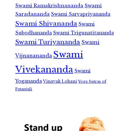
Swami Ramakrishnananda
Swami
Saradananda
Swami Sarvapriyananda
Swami Shivananda
Swami
Subodhananda
Swami Trigunatitananda
Swami Turiyananda
Swami
Swami
Vijnanananda
Vivekananda
Swami
Yogananda
Vinayak Lohani
Yoga Sutras of
Patanjali