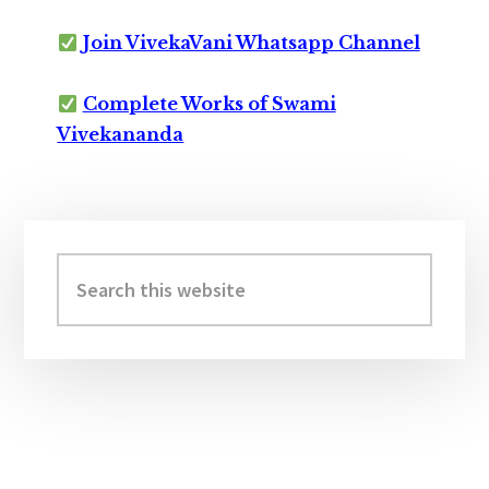
Join VivekaVani Whatsapp Channel
Complete Works of Swami
Vivekananda
Primary
Sidebar
Search
this
website