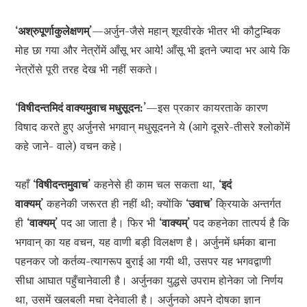
‘अश्रुपूर्णाकुलेक्षणम्’
—अर्जुन-जैसे महान् शूरवीरके भीतर भी कौटुम्बिक
मोह छा गया और नेत्रोंमें आँसू भर आये! आँसू भी इतने ज्यादा भर आये कि
नेत्रोंसे पूरी तरह देख भी नहीं सकते।
‘विषीदन्तमिदं वाक्यमुवाच मधुसूदन:’
—इस प्रकार कायरताके कारण
विषाद करते हुए अर्जुनसे भगवान् मधुसूदनने ये (आगे दूसरे-तीसरे श्लोकोंमें
कहे जाने- वाले) वचन कहे।
यहाँ
‘विषीदन्तमुवाच’
कहनेसे ही काम चल सकता था,
‘इदं
वाक्यम्’
कहनेकी जरूरत ही नहीं थी; क्योंकि
‘उवाच’
क्रियाके अन्तर्गत
ही
‘वाक्यम्’
पद आ जाता है। फिर भी
‘वाक्यम्’
पद कहनेका तात्पर्य है कि
भगवान् का यह वचन, यह वाणी बड़ी विलक्षण है। अर्जुनमें धर्मका बाना
पहनकर जो कर्तव्य-त्यागरूप बुराई आ गयी थी, उसपर यह भगवद्वाणी
सीधा आघात पहुँचानेवाली है। अर्जुनका युद्धसे उपराम होनेका जो निर्णय
था, उसमें खलबली मचा देनेवाली है। अर्जुनको अपने दोषका ज्ञान