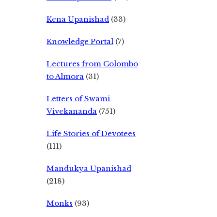
Kena Upanishad
(33)
Knowledge Portal
(7)
Lectures from Colombo
to Almora
(31)
Letters of Swami
Vivekananda
(751)
Life Stories of Devotees
(111)
Mandukya Upanishad
(218)
Monks
(93)