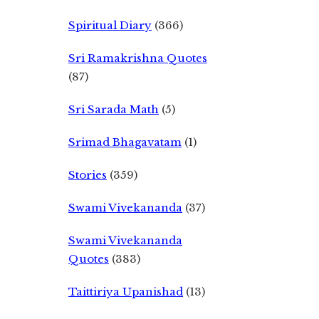
Spiritual Diary
(366)
Sri Ramakrishna Quotes
(87)
Sri Sarada Math
(5)
Srimad Bhagavatam
(1)
Stories
(359)
Swami Vivekananda
(37)
Swami Vivekananda
Quotes
(383)
Taittiriya Upanishad
(13)