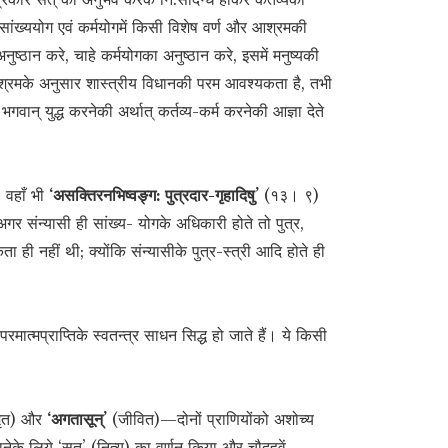
ांख्ययोग एवं कर्मयोगमें किसी विशेष वर्ण और आश्रमकी
ष्ठान करे, चाहे कर्मयोगका अनुष्ठान करे, इसमें मनुष्यकी
और आश्रमके अनुसार शास्त्रीय विधानकी परम आवश्यकता है, तभी
वान् युद्ध करनेकी अर्थात् कर्तव्य-कर्म करनेकी आज्ञा देते
, वहाँ भी
‘असक्तिरनभिष्वङ्ग: पुत्रदार-गृहादिषु’
(१३। ९)
र संन्यासी ही सांख्य- योगके अधिकारी होते तो पुत्र,
ही नहीं थी; क्योंकि संन्यासीके पुत्र-स्त्री आदि होते ही
ात्मप्राप्तिके स्वतन्त्र साधन सिद्ध हो जाते हैं। ये किसी
ृत) और
‘अगतासून्’
(जीवित)—दोनों प्राणियोंको अशोच्य
ेके लिये ‘सत्’ (नित्य) का वर्णन किया और चौदहवें-