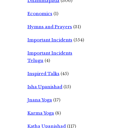
Dhammapada
(306)
Economics
(1)
Hymns and Prayers
(31)
Important Incidents
(554)
Important Incidents
Telugu
(4)
Inspired Talks
(45)
Isha Upanishad
(15)
Jnana Yoga
(17)
Karma Yoga
(8)
Katha Upanishad
(117)