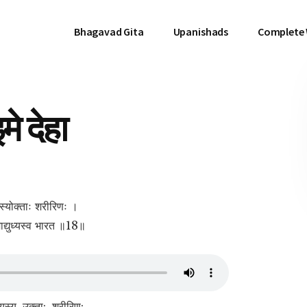
Bhagavad Gita
Upanishads
Complete
े देहा
यस्योक्ताः शरीरिणः ।
ाद्युध्यस्व भारत ॥18॥
त्यस्य, उक्ता:, शरीरिण:,