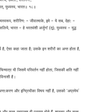
ात्, युध्यस्व, भारत॥ १८॥
स्वरूप, शरीरिण: = जीवात्माके, इमे = ये सब, देहा: =
लिये, भारत = हे भरतवंशी अर्जुन! (तू), युध्यस्व = युद्ध
है, ऐसा कहा जाता है; उसके इन शरीरों का अन्त होता है,
मात्र भी जिसमें परिवर्तन नहीं होता, जिसकी क्षति नहीं
अविनाशी है।
अन्त:करण और इन्द्रियोंका विषय नहीं है, उसको ‘अप्रमेय’
्र और सन्त-महापुरुष ही प्रमाण होते हैं, शास्त्र और सन्त-