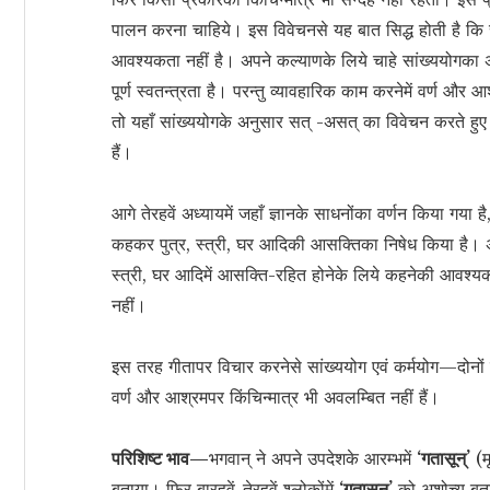
पालन करना चाहिये। इस विवेचनसे यह बात सिद्ध होती है कि स
आवश्यकता नहीं है। अपने कल्याणके लिये चाहे सांख्ययोगका अनु
पूर्ण स्वतन्त्रता है। परन्तु व्यावहारिक काम करनेमें वर्ण 
तो यहाँ सांख्ययोगके अनुसार सत् -असत् का विवेचन करते हुए भग
हैं।
आगे तेरहवें अध्यायमें जहाँ ज्ञानके साधनोंका वर्णन किया गया है
कहकर पुत्र, स्त्री, घर आदिकी आसक्तिका निषेध किया है। अग
स्त्री, घर आदिमें आसक्ति-रहित होनेके लिये कहनेकी आवश्यकता 
नहीं।
इस तरह गीतापर विचार करनेसे सांख्ययोग एवं कर्मयोग—दोनों परम
वर्ण और आश्रमपर किंचिन्मात्र भी अवलम्बित नहीं हैं।
परिशिष्ट भाव—
भगवान् ने अपने उपदेशके आरम्भमें
‘गतासून्’
(म
बताया। फिर बारहवें-तेरहवें श्लोकोंमें
‘गतासून्’
को अशोच्य बतान