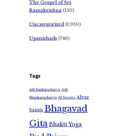
The Gospel of Sri
Ramakrishna
(150)
Uncategorized
(1,950)
Upanishads
(746)
Tags
Adi
Adi Sankaracharya
Alvar
Shankaracharya
AI Stories
Bhagavad
Saints
Gita
Bhakti Yoga